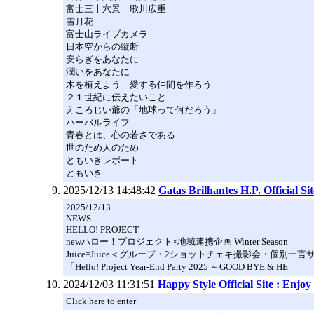
富士三十六景 歌川広重
雪月花
富士山ライブカメラ
日本空からの縦断
安らぎをあなたに
潤いをあなたに
木を植えよう 愛する仲間を作ろう
２１世紀に伝えたいこと
えころじい爺の「地球って何だろう」
ハーバルライフ
青春とは、心の若さである
世のため人のため
ともいきレポート
ともいき
2025/12/13 14:48:42
Gatas Brilhantes H.P. Official Sit
2025/12/13
NEWS
HELLO! PROJECT
newハロー！プロジェクト×地域連携企画 Winter Season
Juice=Juice＜グループ・2ショットチェキ撮影会・個別
「Hello! Project Year-End Party 2025 ～GOOD BYE & HE
2024/12/03 11:31:51
Happy Style Official Site : Enjo
Click here to enter