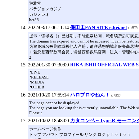
遊雅堂
ベラジョンカジノ
カジノレオ
bet36
2022/03/17 06:11:14
保田圭FAN SITE e-kei.net
提示：该域名（）已过期，不能正常访问，域名续费后可恢复
The domain has expired and cannot be accessed. It can be restored
为避免域名被删除或被他人注册，请联系您的域名服务商尽快
1. 若您是西部数码会员，请登西部数码官网，进入：管理中心
2
2022/01/30 07:30:00
RIKA ISHII OFFICIAL WEB 
?LIVE
?RELEASE
?MEDIA
?OTHER
2021/10/20 17:59:14
ハロプロやねん！
The page cannot be displayed
The page you are looking for is currently unavailable. The Web si
Please t
2021/10/02 18:48:00
カタコンベ～Type.R モー
ホームページ制作
トップ アバウト プロフィール リンク ログ ｐｈｏｔｏｎ