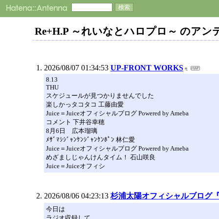
Re+H.P ～れいなとハロプロ～ のアン
2026/08/07 01:34:53
UP-FRONT WORKS
8.13
THU
スケジュールが見つかりませんでした
楽しかっタコタコ 工藤由愛
Juice＝Juiceオフィシャルブログ Powered by Ameba
コメント 下井谷幸穂
8月6日 広本瑠璃
ﾒｻﾞﾏｼｼﾞｬﾝｹﾝｼﾞｬﾝｹﾝﾎﾟﾝ 林仁愛
Juice＝Juiceオフィシャルブログ Powered by Ameba
めざましじゃんけんタイム！ 石山咲良
Juice＝Juiceオフィシ
2026/08/06 04:23:13
杉浦太陽オフィシャルブログ『太陽の
今日は
ラジオ収録して、