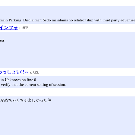
n Parking. Disclaimer: Sedo maintains no relationship with third party advertise
紺インフォ
ers
っしょい!!～
8) in Unknown on line 0
verify that the current setting of session.
ト回がめちゃくちゃ楽しかった件