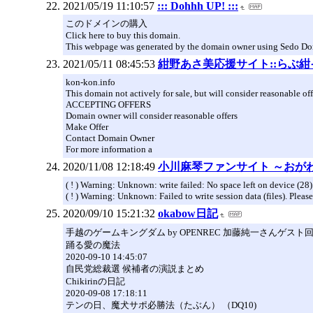
2021/05/19 11:10:57
::: Dohhh UP! :::
このドメインの購入
Click here to buy this domain.
This webpage was generated by the domain owner using Sedo Domai
2021/05/11 08:45:53
紺野あさ美応援サイト::らぶ
kon-kon.info
This domain not actively for sale, but will consider reasonable off
ACCEPTING OFFERS
Domain owner will consider reasonable offers
Make Offer
Contact Domain Owner
For more information a
2020/11/08 12:18:49
小川麻琴ファンサイト ～おがわ
( ! ) Warning: Unknown: write failed: No space left on device (2
( ! ) Warning: Unknown: Failed to write session data (files). Please 
2020/09/10 15:21:32
okabow日記
手越のゲームキングダム by OPENREC 加藤純一さんゲス
踊る愛の魔法
2020-09-10 14:45:07
自民党総裁選 候補者の演説まとめ
Chikirinの日記
2020-09-08 17:18:11
テンの日、魔犬サポ必勝法（たぶん） （DQ10)