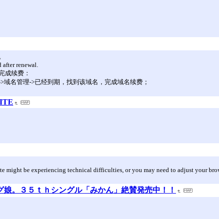
。
 after renewal.
完成续费：
->域名管理->已经到期，找到该域名，完成域名续费；
SITE
te might be experiencing technical difficulties, or you may need to adjust your brow
ニング娘。３５ｔｈシングル「みかん」絶賛発売中！！