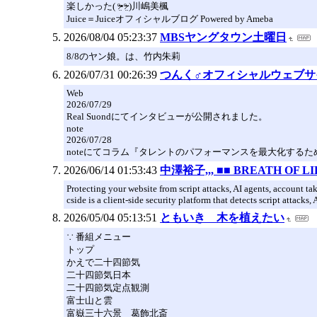
楽しかった( ᵒ̴̶̷̤◦ᵒ̴̶̷̤ )川嶋美楓
Juice＝Juiceオフィシャルブログ Powered by Ameba
2026/08/04 05:23:37
MBSヤングタウン土曜日
8/8のヤン娘。は、竹内朱莉
2026/07/31 00:26:39
つんく♂オフィシャルウェブサ
Web
2026/07/29
Real Suondにてインタビューが公開されました。
note
2026/07/28
noteにてコラム『タレントのパフォーマンスを最大化する
2026/06/14 01:53:43
中澤裕子,,, ■■ BREATH OF LI
Protecting your website from script attacks, AI agents, account 
cside is a client-side security platform that detects script attacks, 
2026/05/04 05:13:51
ともいき 木を植えたい
∵ 番組メニュー
トップ
かえで二十四節気
二十四節気日本
二十四節気定点観測
富士山と雲
富嶽三十六景 葛飾北斎