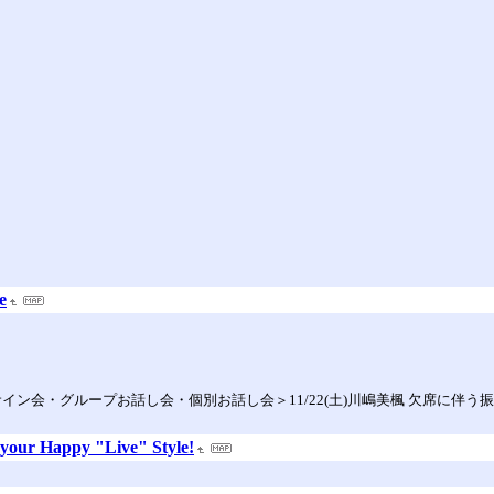
e
一言サイン会・グループお話し会・個別お話し会＞11/22(土)川嶋美楓 欠席に伴
y your Happy "Live" Style!