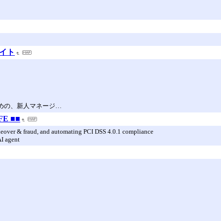
イト
ための、新人マネージ…
FE ■■
takeover & fraud, and automating PCI DSS 4.0.1 compliance
AI agent