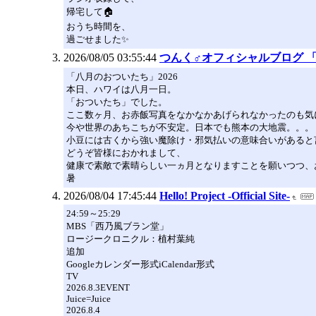
帰宅して🏠
おうち時間を、
過ごせました✨
2026/08/05 03:55:44
つんく♂オフィシャルブログ 「つん
「八月のおついたち」2026
本日、ハワイは八月一日。
「おついたち」でした。
ここ数ヶ月、お赤飯写真をなかなかあげられなかったのも気
今や世界のあちこちが不安定。日本でも熊本の大地震。。。
小豆には古くから強い魔除け・邪気払いの意味合いがあると
どうぞ皆様におかれまして、
健康で素敵で素晴らしい一ヵ月となりますことを願いつつ、
暑
2026/08/04 17:45:44
Hello! Project -Official Site-
24:59～25:29
MBS「西乃風ブラン堂」
ロージークロニクル：植村葉純
追加
Googleカレンダー形式iCalendar形式
TV
2026.8.3EVENT
Juice=Juice
2026.8.4