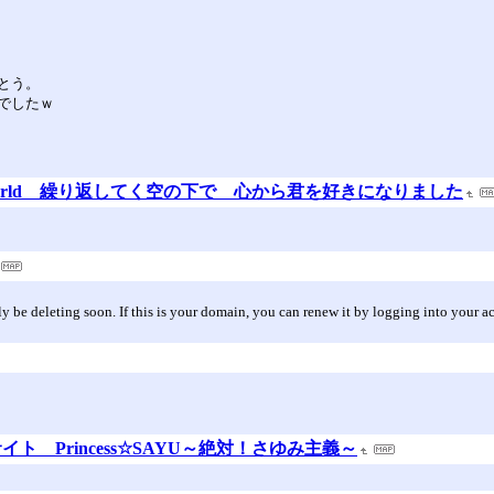
とう。
でしたｗ
el World 繰り返してく空の下で 心から君を好きになりました
ely be deleting soon. If this is your domain, you can renew it by logging into your a
 Princess☆SAYU～絶対！さゆみ主義～