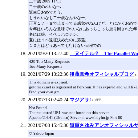
二十歳 2009 11/11
二十歳のれいなへ
誕生日おめでとう。
もうれいなも二十歳なんやなー。
正直１７・８で止まってる感覚やねんけど、とにかくおめで
今年はいろんな意味でれいなにあっちこっち振り回された年
冬には娘。イベ→ハロテン。
夏にはイベ遠征決めたのに落選。
１０月はどうあっても行けない日程での
2021/09/20 13:27:40
ヌイテル？ The Parall
429 Too Many Requests
Too Many Requests
2021/07/29 13:22:36
後藤真希オフィシャルブログ
This domain is expired.
gotomaki.net is registered at Porkbun. It has expired and will lik
Find your own gre
2021/07/13 02:40:24
マジアサ!
Not Found
The requested URL was not found on this server.
Apache/2.4.41 (Ubuntu) Server at www.bayfm.jp Port 80
2021/07/08 15:45:36
道重さゆみアンオフィシャルサイト
© Yahoo Japan