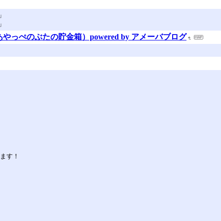
」
」
っぺのぶたの貯金箱）powered by アメーバブログ
します！