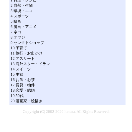
1 料理・レシピ
2 自然・生物
3 環境・エコ
4 スポーツ
5 映画
6 漫画・アニメ
7 ネコ
8 オヤジ
9 セレクトショップ
10 子育て
11 旅行・お出かけ
12 アスリート
13 海外スター・ドラマ
14 スイーツ
15 主婦
16 お酒・お茶
17 賃貸・物件
18 恋愛・結婚
19 50代
20 漫画家・絵描き
Copyright (C) 2002-2026 hatena. All Rights Reserved.