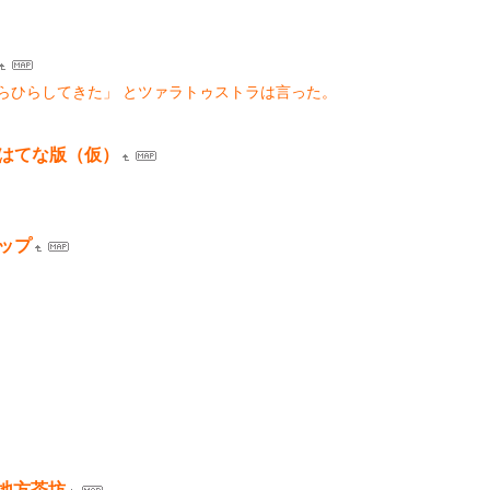
らひらしてきた」 とツァラトゥストラは言った。
誌はてな版（仮）
ポップ
地方茶坊