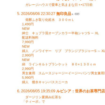
ガレージハウスで愛車と気ままな日々•17日前
2026/08/06 22:30:27
無印良品
発酵ふき取り化粧水 ３００ｍＬ
1,490円
NEW
紳士 キュプラ混オープンカラー半袖シャツS ～ XL
配送料無料
7,990円
NEW
婦人 ノンワイヤー リブ プランジブラジャーS ～ X
2,990円
NEW
綿 ラインキルトブランケット ８０×１３０ｃｍ
2,990円
男女兼用 スムースジャージーイージーパンツ男女兼用XS
5,990円
婦人 撥水キャンバススニーカ
2026/08/05 19:35:09
ルピシア：世界のお茶専門店
ダージリン夏摘み紅茶を
「ティーポ」で