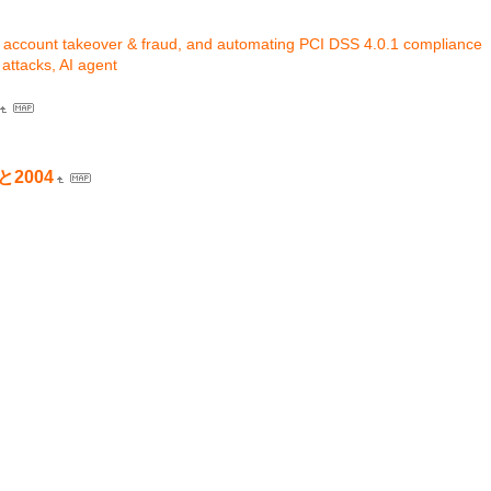
ts, account takeover & fraud, and automating PCI DSS 4.0.1 compliance
t attacks, AI agent
2004