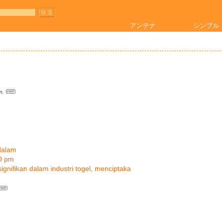
アンテナ
シンプル
dalam
0 pm
nifikan dalam industri togel, menciptaka