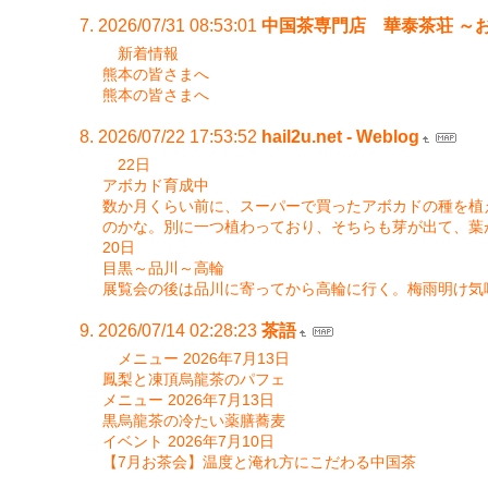
2026/07/31 08:53:01
中国茶専門店 華泰茶荘 ～
新着情報
熊本の皆さまへ
熊本の皆さまへ
2026/07/22 17:53:52
hail2u.net - Weblog
22日
アボカド育成中
数か月くらい前に、スーパーで買ったアボカドの種を植
のかな。別に一つ植わっており、そちらも芽が出て、葉
20日
目黒～品川～高輪
展覧会の後は品川に寄ってから高輪に行く。梅雨明け気
2026/07/14 02:28:23
茶語
メニュー 2026年7月13日
鳳梨と凍頂烏龍茶のパフェ
メニュー 2026年7月13日
黒烏龍茶の冷たい薬膳蕎麦
イベント 2026年7月10日
【7月お茶会】温度と淹れ方にこだわる中国茶