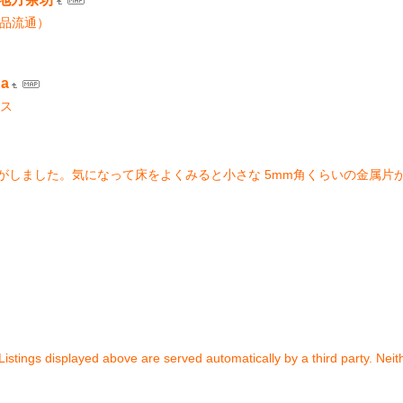
意精品流通）
da
ンス
がしました。気になって床をよくみると小さな 5mm角くらいの金属片
stings displayed above are served automatically by a third party. Nei