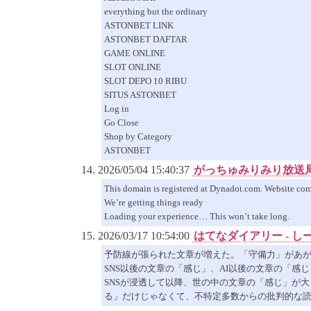
everything but the ordinary
ASTONBET LINK
ASTONBET DAFTAR
GAME ONLINE
SLOT ONLINE
SLOT DEPO 10 RIBU
SITUS ASTONBET
Log in
Go Close
Shop by Category
ASTONBET
2026/05/04 15:40:37
がっちゅみりみり放送
This domain is registered at Dynadot.com. Website co
We’re getting things ready
Loading your experience… This won’t take long.
2026/03/17 10:54:00
はてなダイアリー - 
予防線が張られた文章が増えた。「守備力」があ
SNS以後の文章の「感じ」、AI以後の文章の「感じ
SNSが浸透して以降、世の中の文章の「感じ」が
る」だけじゃなくて、不特定多数からの批判的な