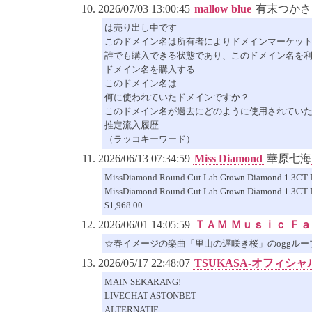
2026/07/03 13:00:45
mallow blue
有末つかさ
は売り出し中です
このドメイン名は所有者によりドメインマーケッ
誰でも購入できる状態であり、このドメイン名を
ドメイン名を購入する
このドメイン名は
何に使われていたドメインですか？
このドメイン名が過去にどのように使用されてい
推定流入履歴
（ラッコキーワード）
2026/06/13 07:34:59
Miss Diamond
華原七海
MissDiamond Round Cut Lab Grown Diamond 1.3CT D 
MissDiamond Round Cut Lab Grown Diamond 1.3CT D 
$1,968.00
2026/06/01 14:05:59
ＴＡＭ Ｍｕｓｉｃ Ｆ
☆春イメージの楽曲「里山の遅咲き桜」のoggループ
2026/05/17 22:48:07
TSUKASA-オフィシ
MAIN SEKARANG!
LIVECHAT ASTONBET
ALTERNATIF