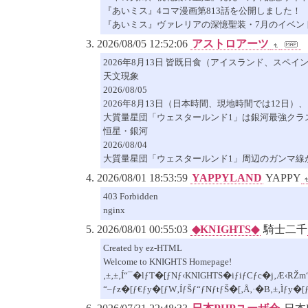
『あいミス』4コマ漫画第813話を公開しました！
『あいミス』ヴァレリアの深憶聖装・7月のイベン
2026/08/05 12:52:06
アストロアーツ
2026年8月13日 皆既日食（アイスランド、スペイ
天文現象
2026/08/05
2026年8月13日（日本時間、現地時間では12
大質量星団「ウェスタールンド1」は銀河最強クラ
恒星・銀河
2026/08/04
大質量星団「ウェスタールンド1」周辺のガンマ線
2026/08/01 18:53:59
YAPPYLAND
YAPPY
403 Forbidden
nginx
2026/08/01 00:55:03
◆KNIGHTS◆
騎士二千
Created by ez-HTML
Welcome to KNIGHTS Homepage!
‚±‚±‚Í“¯�lƒT�[ƒNƒ‹KNIGHTS�iƒiƒCƒc�j‚Æ‹RŽm“
“–ƒz�[ƒ€ƒy�[ƒW‚ÍƒŠƒ“ƒNƒtƒŠ�[‚Å‚·�B‚±‚Ìƒy�[