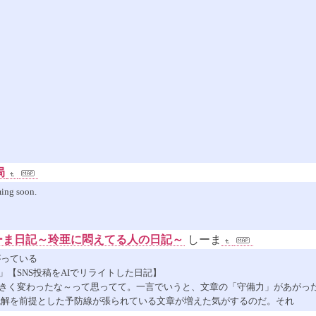
局
ming soon.
しーま日記～玲亜に悶えてる人の日記～
しーま
がっている
」【SNS投稿をAIでリライトした日記】
大きく変わったな～って思ってて。一言でいうと、文章の「守備力」があがっ
読解を前提とした予防線が張られている文章が増えた気がするのだ。それ