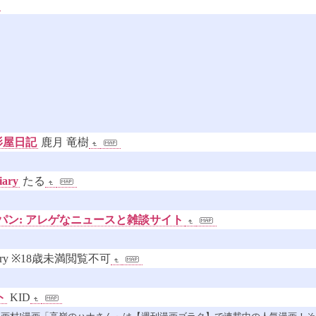
影屋日記
鹿月 竜樹
ary
たる
パン: アレゲなニュースと雑談サイト
vory ※18歳未満閲覧不可
ト
KID