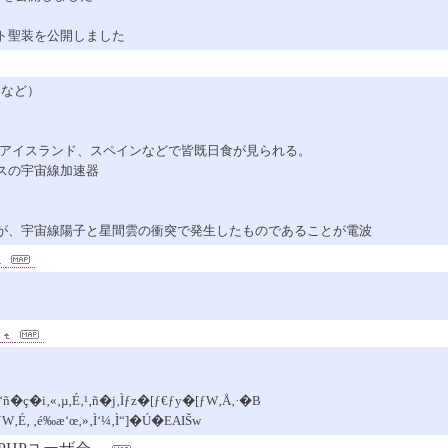
ト聖装を公開しました
ンなど）
日）、アイスランド、スペインなどで皆既日食が見られる。
スの宇宙線加速器
が、宇宙線陽子と星間雲の衝突で発生したものであることが電波
ñ�ç�i‚«‚µ‚É‚¹‚ñ�j‚Ìƒz�[ƒ€ƒy�[ƒW‚Å‚·�B
ƒW‚É‚ ‚é‰æ‘œ‚»‚Ì‘¼‚Ì“]�Ú�EAIŠw