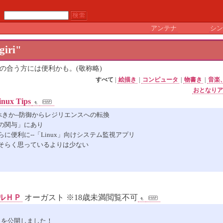
アンテナ
シン
giri"
の合う方には便利かも。(敬称略)
すべて
|
絵描き
|
コンピュータ
|
物書き
|
音楽
おとなり
ux Tips
べきか--防御からレジリエンスへの転換
間の関与」にあり
でさらに便利に--「Linux」向けシステム監視アプリ
おそらく思っているよりは少ない
ルＨＰ
オーガスト ※18歳未満閲覧不可
トを公開しました！