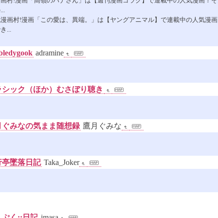
画村!漫画「高嶺のハナさん」は【週刊漫画ゴラク】で連載中の人気漫画！
.
漫画村!漫画「この愛は、異端。」は【ヤングアニマル】で連載中の人気漫
..
edygook
adramine
クラシック（ほか）むさぼり聴き
鷹月ぐみなの気まま随想録
鷹月ぐみな
行亭墜落日記
Taka_Joker
ぷく::日記
imasa