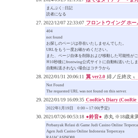
まんぷく::日記
読者になる
2022/12/07 22:33:07
フロントウイング ホー
404
not found
お探しのページは存在いたしませんでした。
URLをもう一度お確かめください。
また、ページ自体を削除および移動した可能性が
※10秒後にfrontwing公式サイトに自動転送いたし
自動転送されない場合はコチラから
2022/01/31 20:06:11
翼 ver2.0
緋ノ丘終次
Not Found
The requested URL was not found on this server.
2022/01/19 16:09:35
CooRie’s Diary (CooRie O
2022年1月19日 0:00～17:00(予定)
2021/07/26 00:53:18
●鈴音●
赤丸 ※18歳未
Perbanyak Relasi di Game Judi Casino Online Terperc
Agen Judi Casino Online Indonesia Terpercaya
RAJACASINO88