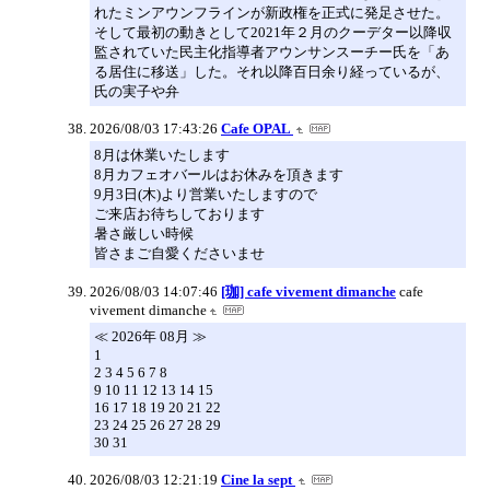
れたミンアウンフラインが新政権を正式に発足させた。
そして最初の動きとして2021年２月のクーデター以降収
監されていた民主化指導者アウンサンスーチー氏を「あ
る居住に移送」した。それ以降百日余り経っているが、
氏の実子や弁
2026/08/03 17:43:26
Cafe OPAL
8月は休業いたします
8月カフェオバールはお休みを頂きます
9月3日(木)より営業いたしますので
ご来店お待ちしております
暑さ厳しい時候
皆さまご自愛くださいませ
2026/08/03 14:07:46
[珈] cafe vivement dimanche
cafe
vivement dimanche
≪ 2026年 08月 ≫
1
2 3 4 5 6 7 8
9 10 11 12 13 14 15
16 17 18 19 20 21 22
23 24 25 26 27 28 29
30 31
2026/08/03 12:21:19
Cine la sept