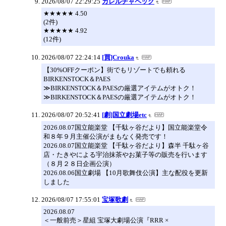
2026/08/07 22:29:25
カレルチャペック
★★★★★ 4.50
(2件)
★★★★★ 4.92
(12件)
2026/08/07 22:24:14
[買]Crouka
【30%OFFクーポン】街でもリゾートでも頼れる
BIRKENSTOCK＆PAES
≫BIRKENSTOCK＆PAESの厳選アイテムがオトク！
≫BIRKENSTOCK＆PAESの厳選アイテムがオトク！
2026/08/07 20:52:41
[劇]国立劇場etc
2026.08.07国立能楽堂 【千駄ヶ谷だより】国立能楽堂令
和８年９月主催公演がまもなく発売です！
2026.08.07国立能楽堂 【千駄ヶ谷だより】森半 千駄ヶ谷
店・たきやによる宇治抹茶やお菓子等の販売を行います
（８月２８日企画公演）
2026.08.06国立劇場 【10月歌舞伎公演】主な配役を更新
しました
2026/08/07 17:55:01
宝塚歌劇
2026.08.07
＜一般前売＞星組 宝塚大劇場公演『RRR ×