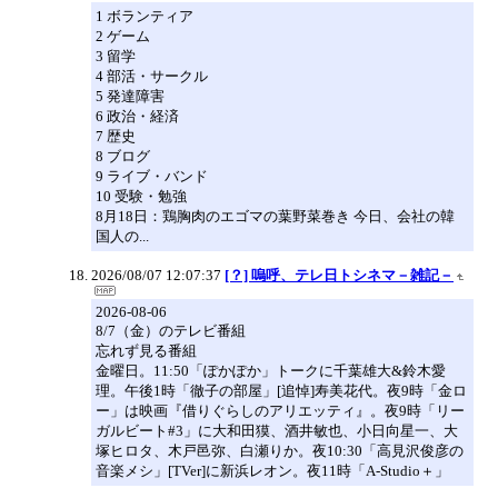
1 ボランティア
2 ゲーム
3 留学
4 部活・サークル
5 発達障害
6 政治・経済
7 歴史
8 ブログ
9 ライブ・バンド
10 受験・勉強
8月18日：鶏胸肉のエゴマの葉野菜巻き 今日、会社の韓
国人の...
2026/08/07 12:07:37
[？] 嗚呼、テレ日トシネマ－雑記－
2026-08-06
8/7（金）のテレビ番組
忘れず見る番組
金曜日。11:50「ぽかぽか」トークに千葉雄大&鈴木愛
理。午後1時「徹子の部屋」[追悼]寿美花代。夜9時「金ロ
ー」は映画『借りぐらしのアリエッティ』。夜9時「リー
ガルビート#3」に大和田獏、酒井敏也、小日向星一、大
塚ヒロタ、木戸邑弥、白瀬りか。夜10:30「高見沢俊彦の
音楽メシ」[TVer]に新浜レオン。夜11時「A-Studio＋」