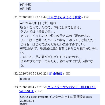
9月中席
9月中席
2026/08/05 23:14:44
日々ごはん★ふくう食堂
●2026年8月1日（土）晴れ
明るくなっていたので、5時に起きてしまう。
ラジオでは「音楽の泉」。
そして、ベッドの上で片山令子さんの『夏のかんむ
り』。ぱっと開いたページの詩を、ゆっくりと読んだ。
どれも、はじめて読んだみたいにみずみずしい。
6時に起きて、朝風呂に浸かる前にあちこち雑巾がけをし
た。
このごろ、足の裏がざらざらしていたので。
セスキ水でこすってみたら、雑巾がすぐに真っ黒にな
る。
2026/08/05 08:09:22
[日] 桑坂碧
000000
2026/08/04 23:26:59
クレイジーケンバンド OFFICIAL
WEB SITE
CRAZY KEN Presents インターネットの実演販売Vol.9
202608.04
INFO