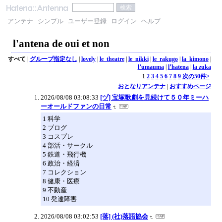
アンテナ
シンプル
ユーザー登録
ログイン
ヘルプ
l'antena de oui et non
すべて
|
グループ指定なし
|
lovely
|
le_theatre
|
le_nikki
|
le_rakugo
|
la_kimono
|
l’umauma
|
l’hatena
|
la zuka
1
2
3
4
5
6
7
8
9
次の50件>
おとなりアンテナ
|
おすすめページ
2026/08/08 03:08:33
[ヅ] 宝塚歌劇を見続けて５０年ミーハ
ーオールドファンの日常
1 科学
2 ブログ
3 コスプレ
4 部活・サークル
5 鉄道・飛行機
6 政治・経済
7 コレクション
8 健康・医療
9 不動産
10 発達障害
2026/08/08 03:02:53
[落] (社)落語協会