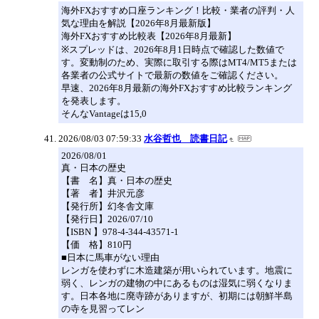
海外FXおすすめ口座ランキング！比較・業者の評判・人
気な理由を解説【2026年8月最新版】
海外FXおすすめ比較表【2026年8月最新】
※スプレッドは、2026年8月1日時点で確認した数値で
す。変動制のため、実際に取引する際はMT4/MT5または
各業者の公式サイトで最新の数値をご確認ください。
早速、2026年8月最新の海外FXおすすめ比較ランキング
を発表します。
そんなVantageは15,0
2026/08/03 07:59:33
水谷哲也 読書日記
2026/08/01
真・日本の歴史
【書 名】真・日本の歴史
【著 者】井沢元彦
【発行所】幻冬舎文庫
【発行日】2026/07/10
【ISBN 】978-4-344-43571-1
【価 格】810円
■日本に馬車がない理由
レンガを使わずに木造建築が用いられています。地震に
弱く、レンガの建物の中にあるものは湿気に弱くなりま
す。日本各地に廃寺跡がありますが、初期には朝鮮半島
の寺を見習ってレン