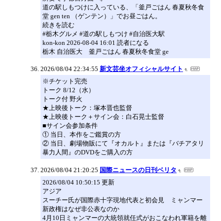
道の駅しもつけに入っている、「釜戸ごはん 春夏秋冬食
堂 gen ten （ゲンテン）」でお昼ごはん。
続きを読む
#栃木グルメ #道の駅しもつけ #自治医大駅
kon-kon 2026-08-04 16:01 読者になる
栃木 自治医大 釜戸ごはん 春夏秋冬食堂 ge
2026/08/04 22:34:55
新文芸坐オフィシャルサイト
※チケット完売
トーク 8/12（水）
トーク付 野火
★上映後トーク：塚本晋也監督
★上映後トーク＋サイン会：白石晃士監督
■サイン会参加条件
① 当日、本作をご鑑賞の方
② 当日、劇場物販にて『オカルト』または『バチアタリ
暴力人間』のDVDをご購入の方
2026/08/04 21:20:25
国際ニュースの日刊ベリタ
2026/08/04 10:50:15 更新
アジア
スーチー氏が国際赤十字現地代表と初会見 ミャンマー
新政権はなぜ非公表なのか
4月10日ミャンマーの大統領就任式がおこなわれ軍籍を離