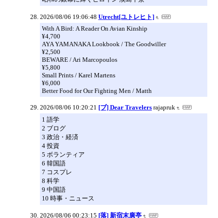
2026/08/06 19:06:48
Utrecht[ユトレヒト]
With A Bird: A Reader On Avian Kinship
¥4,700
AYA YAMANAKA Lookbook / The Goodwiller
¥2,500
BEWARE / Ari Marcopoulos
¥5,800
Small Prints / Karel Martens
¥6,000
Better Food for Our Fighting Men / Matth
2026/08/06 10:20:21
[ブ] Dear Travelers
rajapruk
1 語学
2 ブログ
3 政治・経済
4 投資
5 ボランティア
6 韓国語
7 コスプレ
8 科学
9 中国語
10 時事・ニュース
2026/08/06 00:23:15
[落] 新宿末廣亭