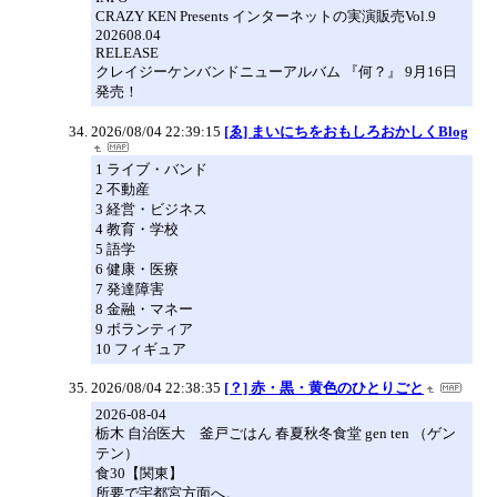
CRAZY KEN Presents インターネットの実演販売Vol.9
202608.04
RELEASE
クレイジーケンバンドニューアルバム 『何？』 9月16日
発売！
2026/08/04 22:39:15
[ゑ] まいにちをおもしろおかしくBlog
1 ライブ・バンド
2 不動産
3 経営・ビジネス
4 教育・学校
5 語学
6 健康・医療
7 発達障害
8 金融・マネー
9 ボランティア
10 フィギュア
2026/08/04 22:38:35
[？] 赤・黒・黄色のひとりごと
2026-08-04
栃木 自治医大 釜戸ごはん 春夏秋冬食堂 gen ten （ゲン
テン）
食30【関東】
所要で宇都宮方面へ。