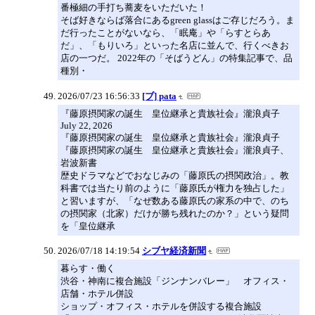
番極細の手打ち蕎麦をいただいた！
そば好きならば落合にあるgreen glassはご存じだろう。ま
だ行ったことがないなら、「眠庵」や「らすとらあ
だ」、「もりいろ」といった名店に並んで、行くべきお
店の一つだ。 2022年の「そばうどん」の特集記事で、品
種別・
2026/07/23 16:56:33
[ブ] pata
『藤原摂関家の誕生 皇位継承と貴族社会』瀧浪貞子
July 22, 2026
『藤原摂関家の誕生 皇位継承と貴族社会』瀧浪貞子
『藤原摂関家の誕生 皇位継承と貴族社会』瀧浪貞子、
岩波新書
歴史ドラマなどでおなじみの「藤原氏の摂関政治」。教
科書では当たり前のように「藤原氏が権力を独占した」
と習いますが、「なぜ数ある藤原氏の家系の中で、のち
の摂関家（北家）だけが勝ち残れたのか？」という疑問
を「皇位継承
2026/07/18 14:19:54
シブヤ経済新聞
暮らす・働く
渋谷・神南に複合施設「ジンナンバレー」 オフィス・
店舗・ホテル併設
ショップ・オフィス・ホテルを併設する複合施設