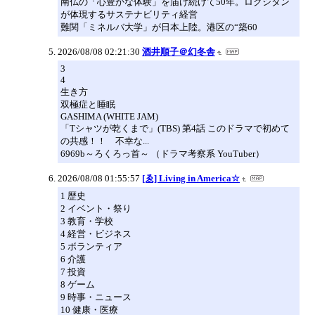
南仏の「心豊かな体験」を届け続けて50年。ロクシタン
が体現するサステナビリティ経営
難関「ミネルバ大学」が日本上陸。港区の“築60
2026/08/08 02:21:30
酒井順子＠幻冬舎
3
4
生き方
双極症と睡眠
GASHIMA (WHITE JAM)
「Tシャツが乾くまで」(TBS) 第4話 このドラマで初めて
の共感！！ 不幸な...
6969b～ろくろっ首～ （ドラマ考察系 YouTuber）
2026/08/08 01:55:57
[ゑ] Living in America☆
1 歴史
2 イベント・祭り
3 教育・学校
4 経営・ビジネス
5 ボランティア
6 介護
7 投資
8 ゲーム
9 時事・ニュース
10 健康・医療