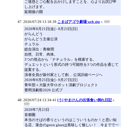
ご迷惑とご心配をおかけしますことを、心よりお詫び申
し上げます。
延期後の開
2026/07/29 13:18:39
こまばアゴラ劇場 web site
2026年8月21日[金] - 8月23日[日]
がらんどう
がらんどう主催公演
チュラル
総合演出：青柳潤
自然、日常、肉体。
3つの視点から「ナチュラル」を模索する。
デュエットという形式の持つ可能性を3つの作品を通じて
提案する。
演者全員が振付家として創… 公演詳細ページへ
2026年9月25日[金] - 9月27日[日]
青年団＋大阪大学ロボット演劇プロジェクト
豊岡演劇祭2026 公式プ
2026/07/24 13:34:41
[う] やまけんの出張食い倒れ日記
2026年7月23日
首都圏
本当のそばの香りというのはこういうものか！と思い知
る店、落合のgreen glassは美味しく愉しい！ 今までで一