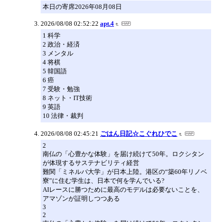
本日の寄席2026年08月08日
2026/08/08 02:52:22
apt.4
1 科学
2 政治・経済
3 メンタル
4 将棋
5 韓国語
6 癌
7 受験・勉強
8 ネット・IT技術
9 英語
10 法律・裁判
2026/08/08 02:45:21
ごはん日記☆こぐれひでこ
2
南仏の「心豊かな体験」を届け続けて50年。ロクシタン
が体現するサステナビリティ経営
難関「ミネルバ大学」が日本上陸。港区の“築60年リノベ
寮”に住む学生は、日本で何を学んでいる?
AIレースに勝つために最高のモデルは必要ないことを、
アマゾンが証明しつつある
3
2