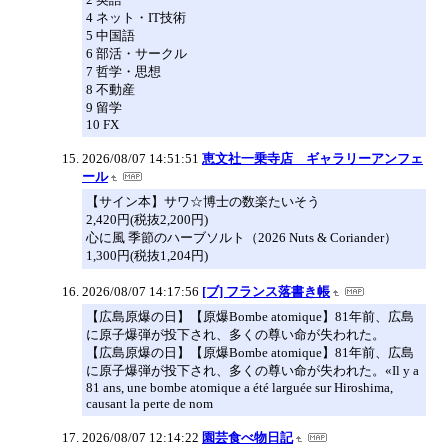
4 ネット・IT技術
5 中国語
6 部活・サークル
7 哲学・思想
8 不動産
9 留学
10 FX
2026/08/07 14:51:51
恵文社一乗寺店 ギャラリーアンフェ
ール
【サイン本】サワ☆博士の数楽たいそう
2,420円(税抜2,200円)
心に風 季節のハーブソルト（2026 Nuts & Coriander）
1,300円(税抜1,204円)
2026/08/07 14:17:56
[ブ] フランス落書き帳
【広島原爆の日】【原爆Bombe atomique】81年前、広島
に原子爆弾が投下され、多くの尊い命が失われた。
【広島原爆の日】【原爆Bombe atomique】81年前、広島
に原子爆弾が投下され、多くの尊い命が失われた。«Il y a
81 ans, une bombe atomique a été larguée sur Hiroshima,
causant la perte de nom
2026/08/07 12:14:22
園芸食べ物日記