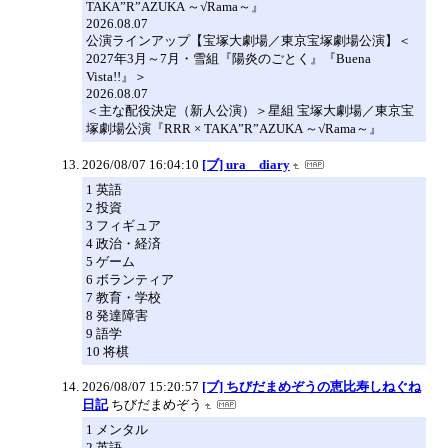
TAKA”R”AZUKA ～√Rama～』
2026.08.07
公演ラインアップ【宝塚大劇場／東京宝塚劇場公演】＜
2027年3月～7月・雪組『陽炎のごとく』『Buena
Vista!!』＞
2026.08.07
＜主な配役決定（新人公演）＞星組 宝塚大劇場／東京宝
塚劇場公演『RRR × TAKA”R”AZUKA ～√Rama～』
2026/08/07 16:04:10
[ブ] ura diary
1 英語
2 投資
3 フィギュア
4 政治・経済
5 ゲーム
6 ボランティア
7 教育・学校
8 発達障害
9 語学
10 将棋
2026/08/07 15:20:57
[ブ] ちびだまめぞうの恵比寿しねぐね
日記
ちびだまめぞう
1 メンタル
2 英語