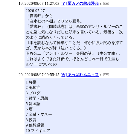
2026/08/07 11:27:03
[？] 栗カメの散歩漫歩
2026-07-27
「愛書狂」から
「白水社の本棚」２０２６夏号。
「愛書狂」（岡崎武志）は、画家のアンリ・ルソーのこ
とを急に気になりだした顛末を書いている。最後を、次
のように締めくくっている。
《本を読むなんて簡単なことだ。何かに強い関心を持て
ば、天から本が降り注いでくる。》
岡谷公二『アンリ・ルソー 楽園の謎』（中公文庫）。
これはよくできた評伝で、ほとんどこれ一冊で生涯も、
ルソーについての
2026/08/07 09:55:45
[ゑ] あっぱれムニョス
1 将棋
2 認知症
3 ブログ
4 哲学・思想
5 韓国語
6 癌
7 金融・マネー
8 投資
9 仮想通貨
10 フィギュア