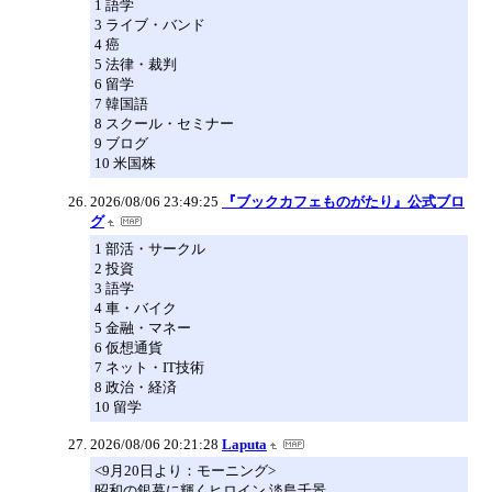
1 語学
3 ライブ・バンド
4 癌
5 法律・裁判
6 留学
7 韓国語
8 スクール・セミナー
9 ブログ
10 米国株
2026/08/06 23:49:25
『ブックカフェものがたり』公式ブロ
グ
1 部活・サークル
2 投資
3 語学
4 車・バイク
5 金融・マネー
6 仮想通貨
7 ネット・IT技術
8 政治・経済
10 留学
2026/08/06 20:21:28
Laputa
<9月20日より：モーニング>
昭和の銀幕に輝くヒロイン 淡島千景