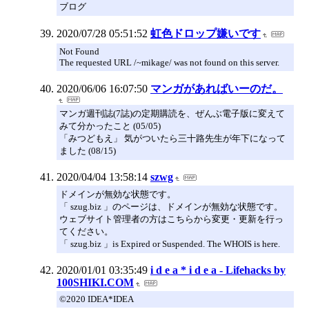
ブログ
2020/07/28 05:51:52
虹色ドロップ嫌いです
Not Found
The requested URL /~mikage/ was not found on this server.
2020/06/06 16:07:50
マンガがあればいーのだ。
マンガ週刊誌(7誌)の定期購読を、ぜんぶ電子版に変えて
みて分かったこと (05/05)
「みつどもえ」 気がついたら三十路先生が年下になって
ました (08/15)
2020/04/04 13:58:14
szwg
ドメインが無効な状態です。
「 szug.biz 」のページは、ドメインが無効な状態です。
ウェブサイト管理者の方はこちらから変更・更新を行っ
てください。
「 szug.biz 」is Expired or Suspended. The WHOIS is here.
2020/01/01 03:35:49
i d e a * i d e a - Lifehacks by
100SHIKI.COM
©2020 IDEA*IDEA