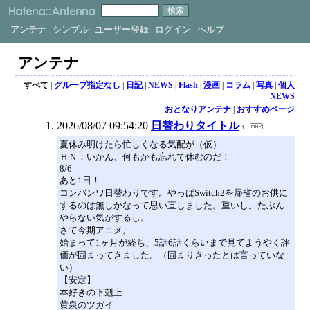
アンテナ
シンプル
ユーザー登録
ログイン
ヘルプ
アンテナ
すべて
|
グループ指定なし
|
日記
|
NEWS
|
Flash
|
漫画
|
コラム
|
写真
|
個人
NEWS
おとなりアンテナ
|
おすすめページ
2026/08/07 09:54:20
日替わりタイトル
夏休み明けたら忙しくなる気配が（仮）
ＨＮ：いかん、何もかも忘れて休むのだ！
8/6
あと1日！
コンバンワ日替わりです。やっぱSwitch2を帰省のお供に
するのは無しかなって思い直しました。重いし。たぶん
やらない気がするし。
さて今期アニメ。
始まって1ヶ月が経ち、5話6話くらいまで見てようやく評
価が固まってきました。（固まりきったとは言っていな
い）
【安定】
本好きの下剋上
黄泉のツガイ