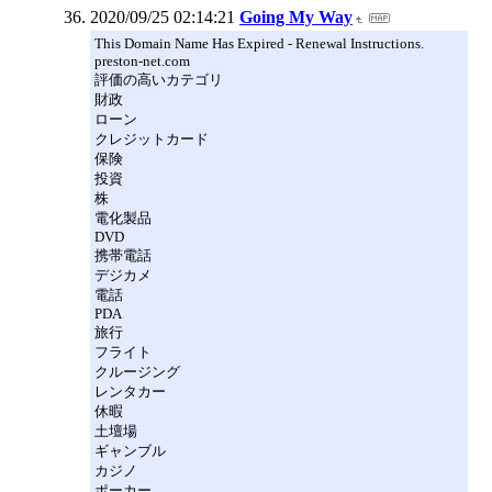
2020/09/25 02:14:21
Going My Way
This Domain Name Has Expired - Renewal Instructions.
preston-net.com
評価の高いカテゴリ
財政
ローン
クレジットカード
保険
投資
株
電化製品
DVD
携帯電話
デジカメ
電話
PDA
旅行
フライト
クルージング
レンタカー
休暇
土壇場
ギャンブル
カジノ
ポーカー