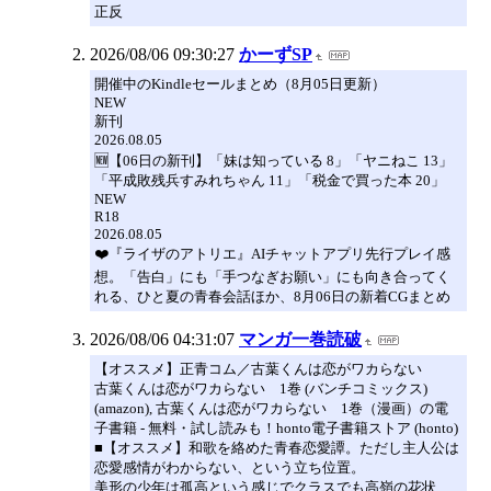
正反
2026/08/06 09:30:27
かーずSP
開催中のKindleセールまとめ（8月05日更新）
NEW
新刊
2026.08.05
🆕【06日の新刊】「妹は知っている 8」「ヤニねこ 13」
「平成敗残兵すみれちゃん 11」「税金で買った本 20」
NEW
R18
2026.08.05
❤️『ライザのアトリエ』AIチャットアプリ先行プレイ感
想。「告白」にも「手つなぎお願い」にも向き合ってく
れる、ひと夏の青春会話ほか、8月06日の新着CGまとめ
2026/08/06 04:31:07
マンガ一巻読破
【オススメ】正青コム／古葉くんは恋がワカらない
古葉くんは恋がワカらない 1巻 (バンチコミックス)
(amazon), 古葉くんは恋がワカらない 1巻（漫画）の電
子書籍 - 無料・試し読みも！honto電子書籍ストア (honto)
■【オススメ】和歌を絡めた青春恋愛譚。ただし主人公は
恋愛感情がわからない、という立ち位置。
美形の少年は孤高という感じでクラスでも高嶺の花状