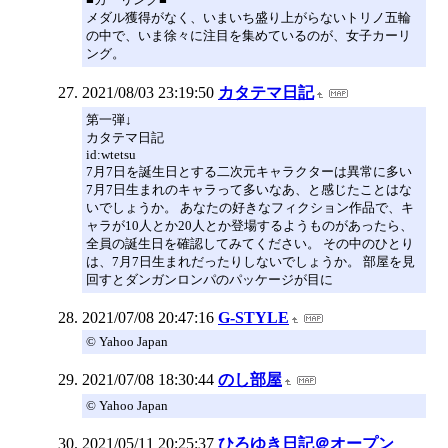
メダル獲得がなく、いまいち盛り上がらないトリノ五輪
の中で、いま徐々に注目を集めているのが、女子カーリ
ング。
2021/08/03 23:19:50
カタテマ日記
第一弾↓
カタテマ日記
id:wtetsu
7月7日を誕生日とする二次元キャラクターは異常に多い
7月7日生まれのキャラって多いなあ、と感じたことはな
いでしょうか。 あなたの好きなフィクション作品で、キ
ャラが10人とか20人とか登場するようものがあったら、
全員の誕生日を確認してみてください。 その中のひとり
は、7月7日生まれだったりしないでしょうか。 部屋を見
回すとダンガンロンパのパッケージが目に
2021/07/08 20:47:16
G-STYLE
© Yahoo Japan
2021/07/08 18:30:44
のし部屋
© Yahoo Japan
2021/05/11 20:25:37
ひろゆき日記＠オープン