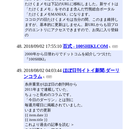
たけくまメモは下記のURLに移転しました。新サイトは
「たけくまメモ」をそのまま含んだ竹熊総合ポータル
「たけくまメモMANIAX」になります。
ココログの旧たけくまメモは当分の間、このまま維持し
ますが、基本的に更新はしません。新URLからも旧ブロ
グのエントリにアクセスできますので、お気に入り登録
の
2018/09/02 17:55:10
百式 - 100SHIKI.COM
2000年から日替わりでドットコムを紹介しつづけた
『100SHIKI』
2018/08/02 04:03:44
ほぼ日刊イトイ新聞-ダーリ
ンコラム
糸井重里がほぼ日の創刊時から
2011年まで連載していた、
ちょっと長めのコラムです。
「今日のダーリン」とは別に
毎週月曜日に掲載されていました。
いままでの更新
{{ item.date }}
{{ item.title }}
これより過去の記事を読む ＞