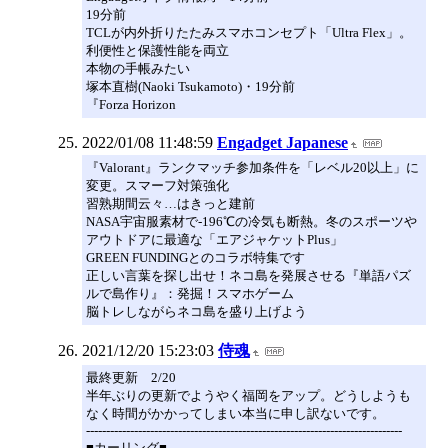
19分前
TCLが内外折りたたみスマホコンセプト「Ultra Flex」。
利便性と保護性能を両立
本物の手帳みたい
塚本直樹(Naoki Tsukamoto)・19分前
『Forza Horizon
2022/01/08 11:48:59
Engadget Japanese
『Valorant』ランクマッチ参加条件を「レベル20以上」に
変更。スマーフ対策強化
習熟期間云々…はきっと建前
NASA宇宙服素材で-196℃の冷気も断熱。冬のスポーツや
アウトドアに最適な「エアジャケットPlus」
GREEN FUNDINGとのコラボ特集です
正しい言葉を探し出せ！ネコ島を発展させる『単語パズ
ルで島作り』：発掘！スマホゲーム
脳トレしながらネコ島を盛り上げよう
2021/12/20 15:23:03
侍魂
最終更新 2/20
半年ぶりの更新でようやく福岡をアップ。どうしようも
なく時間がかかってしまい本当に申し訳ないです。
-------------------------------------------------------------------------------
■カーリング■