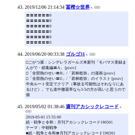
2019/12/06 21:14:34
冨樫☆世界
〓〓〓〓〓〓0
〓〓〓〓〓〓0
〓〓〓〓〓〓0
〓〓〓〓〓〓0
〓〓〓〓〓〓0
〓〓〓〓〓〓0
2019/06/20 00:33:38
ゴルゴ31
□ごがつ屋：シンデレラガールズ本新刊「モバマス実録ま
んがで・総集編〓A」 [pixiv]
□「全部熱のせい〓H」/「若林稔弥」の漫画 [pixiv]
□「全部熱のせい〓G」/「若林稔弥」のイラスト [pixiv]
中央ルート安定でクリア（事故る可能性はそれなりにあ
るけど）。でも道中撤退率なら3-5の方が高いと思うので
個
2019/05/02 01:38:46
週刊アカシックレコード
2019-05-01 15:55:00
続・戦争と令和：月刊アカシックレコード190501
テーマ：中朝戦争
■続・戦争と令和〓月刊アカシックレコード190501