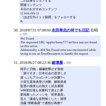
この記事をシェアする
関連コンテンツ
今日のおすすめコンテンツ
{{ item.title }}
「ほぼ日刊イトイ新聞」をフォローする
&
2018/07/31 07:08:04
永田孝志の何でも日記
合唱
Not Found
The requested URL /applet/basso777/archive was not found
on this server.
Additionally, a 404 Not Found error was encountered while
trying to use an ErrorDocument to handle the request.
2018/06/27 08:22:38
破壊屋
両手に刃物…威嚇射撃せず発砲
「謝りすぎ」日本社会の息苦しさ
崖っぷちアルゼンチンが決勝Tへ
小室引退発表受け決断、解散発表
監督の挑発も白熱欠く試合展開
W杯初出場も未勝利で潰えた夢
窮地救ったメッシを「世界最高」
芸人「謙虚な姿勢無くした」謝罪
須藤“禁断暴露”で遺恨が再燃!?