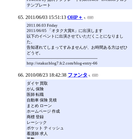
テンプレート
2011/06/03 15:51:13
OHP＋
2011.06.03 Friday
2011/06/05 「オタク大賞R」に出演します
以下のイベントに出演させていただくことになりまし
た。
告知遅れてしまってすみませんが、お時間ある方はぜひ
どうぞ。
---------------------------------------------------------
http://otakur.blog7.fc2.com/blog-entry-66
2010/08/23 18:42:38
ファンタ
ダイヤ 買取
がん 保険
医師 転職
自動車 保険 見積
まとめ ローン
ホームページ 作成
商標 登録
レーシック
ポケット ティッシュ
看護師 求人