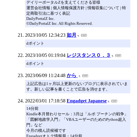
デイリーポータルZを支えてくださる皆様
運営会社情報 | 個人情報保護方針 | 情報収集について | 特
定商取引法に基づく表記
DailyPortalZ Inc.
©DailyPortalZ Inc. All Rights Reserved.
2023/10/05 12:34:23
如月
dポイント
2023/10/05 01:19:04
レジスタンス０．３
dポイント
2023/06/09 11:24:48
から
上記広告は1ヶ月以上更新のないブログに表示されていま
す。新しい記事を書くことで広告を消せます。
2022/03/01 17:18:58
Engadget Japanese
14分前
Kindle本月替わりセール：3月は「ルポ プーチンの戦争」
「図解地政学入門」「VBAユーザーのためのPython超入
門」など
今月の積ん読候補です
Engadgetオトク情報局・14分前