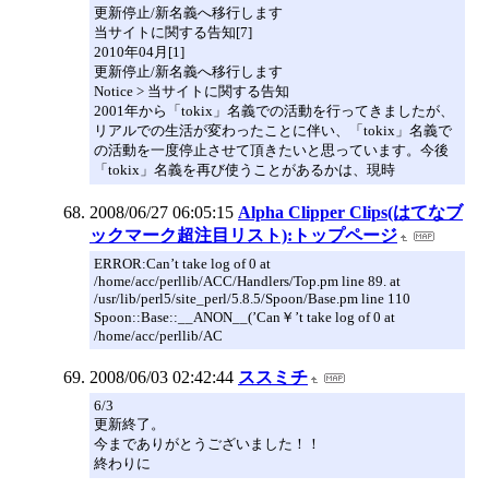
更新停止/新名義へ移行します
当サイトに関する告知[7]
2010年04月[1]
更新停止/新名義へ移行します
Notice > 当サイトに関する告知
2001年から「tokix」名義での活動を行ってきましたが、
リアルでの生活が変わったことに伴い、「tokix」名義で
の活動を一度停止させて頂きたいと思っています。今後
「tokix」名義を再び使うことがあるかは、現時
2008/06/27 06:05:15
Alpha Clipper Clips(はてなブ
ックマーク超注目リスト):トップページ
ERROR:Can’t take log of 0 at
/home/acc/perllib/ACC/Handlers/Top.pm line 89. at
/usr/lib/perl5/site_perl/5.8.5/Spoon/Base.pm line 110
Spoon::Base::__ANON__(’Can￥’t take log of 0 at
/home/acc/perllib/AC
2008/06/03 02:42:44
ススミチ
6/3
更新終了。
今までありがとうございました！！
終わりに