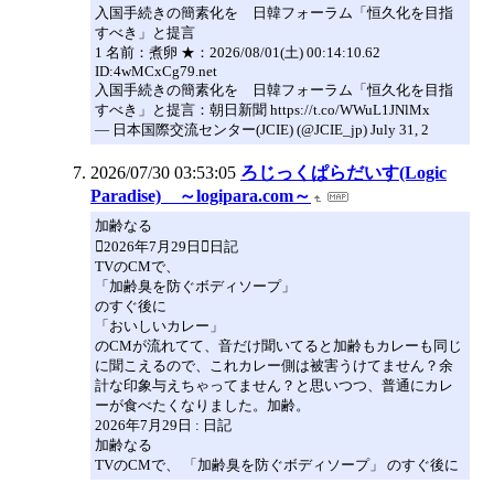
入国手続きの簡素化を 日韓フォーラム「恒久化を目指
すべき」と提言
1 名前：煮卵 ★：2026/08/01(土) 00:14:10.62
ID:4wMCxCg79.net
入国手続きの簡素化を 日韓フォーラム「恒久化を目指
すべき」と提言：朝日新聞 https://t.co/WWuL1JNlMx
— 日本国際交流センター(JCIE) (@JCIE_jp) July 31, 2
2026/07/30 03:53:05
ろじっくぱらだいす(Logic
Paradise) ～logipara.com～
加齢なる
2026年7月29日日記
TVのCMで、
「加齢臭を防ぐボディソープ」
のすぐ後に
「おいしいカレー」
のCMが流れてて、音だけ聞いてると加齢もカレーも同じ
に聞こえるので、これカレー側は被害うけてません？余
計な印象与えちゃってません？と思いつつ、普通にカレ
ーが食べたくなりました。加齢。
2026年7月29日 : 日記
加齢なる
TVのCMで、 「加齢臭を防ぐボディソープ」 のすぐ後に