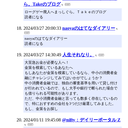
ら。Takeのブログ
ローグゲー廃人へまっしぐら。Ｔａｋｅのブログ
読者になる
2024/03/27 20:00:33
naoyaのはてなダイアリー
naoyaのはてなダイアリー
読者になる
2024/03/27 14:30:49
人生それなり。
大至急お金が必要な人へ！
金策を模索しているあなたへ
もしあなたが金策を模索しているなら、中小の消費者金
融にチャレンジしてみてはいかがでしょうか？
中小消費者金融では、独自の審査基準を用いて貸し付け
が行われているので、もし大手や銀行で断られた場合で
も借りられる可能性があります。
ただ、中小消費者金融と言っても数多く存在しているの
で、特におすすめの会社を3つだけ厳選してみました。
もし、金策をお探し
2024/01/11 19:45:08
@nifty：デイリーポータル Z