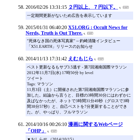
2016/02/26 13:31:15
２円以上、７円以下。
一定期間更新がないため広告を表示しています
2015/01/31 06:40:20
X51.ORG : Occult News for
Nerds, Truth is Out There.
”死体なき国の死体写真家” -- 釣崎清隆インタビュー
「X51.EARTH」リリースのお知らせ
2014/11/13 17:31:42
えむもじら
ベスト更新なるもサブ3.5逃す - 第7回湘南国際マラソン
2012年11月7日(水) 17時50分 by level
ツイート
Tags: マラソン
11月3日（土）に開催された第7回湘南国際マラソンに参
加した。結論から言うと、目標の3時間30分にはわずかに
及ばなかったが、ネットで3時間31分49秒（グロスで3時
間38分57秒）と、自己ベストを7分更新することができ
た。が、やっぱり、フルマラソン
2014/10/16 00:26:10
漫画に関するWebページ
「OHP」
▼おしらせ （2014/10/15）