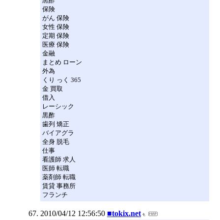
黒酢
保険
がん 保険
女性 保険
定期 保険
医療 保険
金融
まとめ ローン
外為
くり っく 365
金 買取
借入
レーシック
黒酢
歯列 矯正
バイアグラ
全身 脱毛
仕事
看護師 求人
医師 転職
薬剤師 転職
賃貸 事務所
フランチ
2010/04/12 12:56:50
■tokix.net