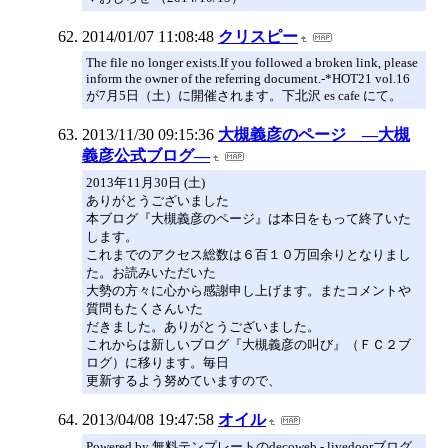
2014/01/07 11:08:48
クリスピー
The file no longer exists.If you followed a broken link, please
inform the owner of the referring document.-*HOT21 vol.16
が7月5日（土）に開催されます。下北沢 es cafe にて。
2013/11/30 09:15:36
大槻義彦のページ ―大槻
義彦公式ブログ―
2013年11月30日 (土)
ありがとうございました
本ブログ『大槻義彦のページ』は本日をもって終了いた
します。
これまでのアクセス総数は６百１０万回余りとなりまし
た。お読みいただいた
大勢の方々に心から感謝申し上げます。またコメントや
質問もたくさんいた
だきました。ありがとうございました。
これからは新しいブログ『大槻義彦の叫び』（ＦＣ２ブ
ログ）に移ります。毎日
更新するよう努めていますので、
2013/04/08 19:47:58
オイル
Powered by 無料テンプレートのdecoweb - livedoorブログ