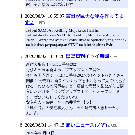
態。そんな彼は恋の話をす
2026/08/04 18:55:07
吉田が巨大な物を作ってま
すよ
Jadwal SAMSAT Keliling Mojokerto Hari Ini
Jadwal dan Lokasi SAMSAT Keliling Mojokerto Agustus
2026 – Warga masyarakat khususnya Mojokerto yang hendak
melakukan perpanjangan STNK melalui fasilitas Polr
2026/08/02 11:10:28
ほぼ日刊イトイ新聞
新作大集合！ ほぼ日手帳2027
おひろめ展示会＆ポップアップストア開催
今年も国内外で、ほぼ日手帳2027のイベントをたくさん
開催！ 発売前に新ラインナップを手にとって見ていただ
ける「おひろめ展示会」と、店舗で商品を見ながらご購
入いただける「ポップアップストア」がオープンしま
す。ぜひいらしてくださいね。
安宅和人・藤井一至・糸井重里 【５】
『風の谷』の安宅和人さん、土の研究者の藤井一至さ
ん、糸
2026/08/01 14:47:15
痛いニュース(ノ∀`)
2026年08月01日