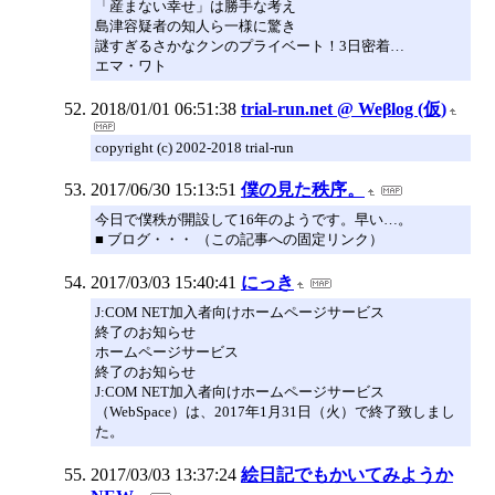
「産まない幸せ」は勝手な考え
島津容疑者の知人ら一様に驚き
謎すぎるさかなクンのプライベート！3日密着…
エマ・ワト
2018/01/01 06:51:38
trial-run.net @ Weβlog (仮)
copyright (c) 2002-2018 trial-run
2017/06/30 15:13:51
僕の見た秩序。
今日で僕秩が開設して16年のようです。早い…。
■ ブログ・・・ （この記事への固定リンク）
2017/03/03 15:40:41
にっき
J:COM NET加入者向けホームページサービス
終了のお知らせ
ホームページサービス
終了のお知らせ
J:COM NET加入者向けホームページサービス
（WebSpace）は、2017年1月31日（火）で終了致しまし
た。
2017/03/03 13:37:24
絵日記でもかいてみようか