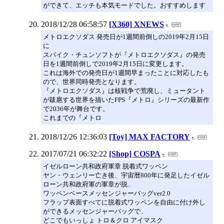
ができて、エッチも本気モードでした。おすすめします
2018/12/28 06:58:57
[X360] XNEWS
メトロエクソダス 発売日が1週間前倒しの2019年2月15日
に
スパイク・チュンソフトが『メトロエクソダス』の発売
日を1週間前倒しで2019年2月15日に変更します。
これは海外での発売日が1週間早まったことに対応したも
ので、世界同時発売となります。
『メトロエクソダス』は核戦争で荒廃し、ミュータント
が跋扈する世界を描いたFPS『メトロ』シリーズの最新作
で2036年が舞台です。
これまでの『メトロ
2018/12/26 12:36:03
[Toy] MAX FACTORY
2017/07/21 06:32:22
[Shop] COSPA
イゼルローン共和政府軍章 脱着式ワッペン
ヤン・ウェンリー亡き後、宇宙暦800年に発足したイゼル
ローン共和政府軍の軍章が脱..
ワッペンベースメッセンジャーバッグver2.0
フラップ表面すべてに脱着式ワッペンを自由に付け外し
ができるメッセンジャーバッグで..
どこでもいっしょ トロ＆クロ アイマスク