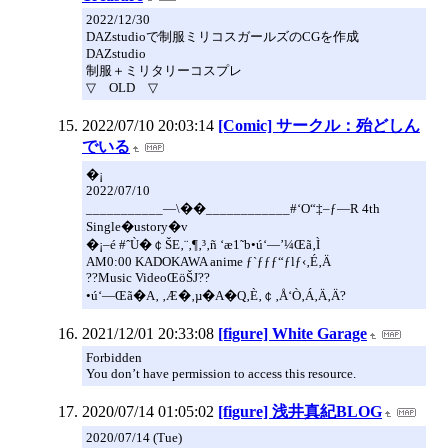
2022/12/30
DAZstudioで制服ミリコスガールズのCGを作成
DAZstudio
制服＋ミリタリーコスプレ
▽ OLD ▽
2022/07/10 20:03:14
[Comic] サークル：殆どしん
でいる
�¡
2022/07/10
___________—\��____________#‘O“‡–ƒ—R 4th
Single�ustory�v
�¡–é #ˆÙ�￠ŠE‚¨‚¶‚³‚ñ ‘æ1˜b•ú‘—’¼Œã‚Ì
AM0:00 KADOKAWA anime ƒ`ƒƒƒ“ƒlƒ‹‚É‚Ä
??Music VideoŒöŠJ??
•ú‘—Œã�A‚ ‚Æ�­‚µ�A�Q‚È‚￠‚Å‘Ò‚Á‚Ä‚Ä?
2021/12/01 20:33:08
[figure] White Garage
Forbidden
You don’t have permission to access this resource.
2020/07/14 01:05:02
[figure] 浅井真紀BLOG
2020/07/14 (Tue)