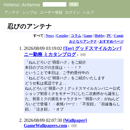
アンテナ
シンプル
ユーザー登録
ログイン
ヘルプ
忍びのアンテナ
すべて
|
News
|
Cosplay
|
コラム
|
Game
|
Hobby
|
PC
|
Comic
おとなりアンテナ
|
おすすめページ
2026/08/09 03:19:02
[Toy] グッドスマイルカンパ
ニー勤務 ミカタンブログ
「ねんどろいど 弱音ハク」をご紹介
本日のブログの主役は・・・！？
ということで本日は、ご予約受付中の
「ねんどろいど 弱音ハク」をご紹介いたします
どうせ私は底辺ですよ…
ねんどろいど 弱音ハク｜グッドスマイルカンパニー公式
ショップ初音ミクをモチーフにした二次創作から誕生し
た、初音ミクの派生キャラクター「弱音ハク」がねんど
ろいどで登場！ ・表情パーツ：「不安顔」「目線逸らし
顔」「泣き顔」 ・オプ
2026/08/09 02:07:30
[Wallpaper]
GameWallpapers.com