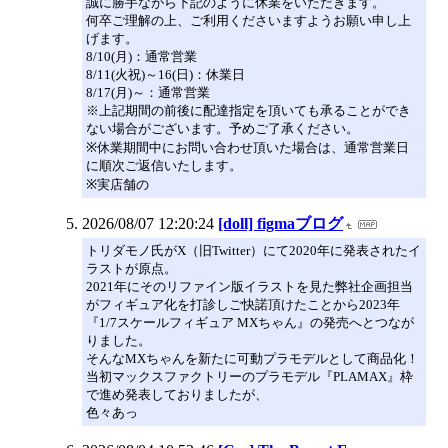
誠に勝手ながら下記のように休業をいただきます。
何卒ご理解の上、ご利用くださいますようお願い申し上
げます。
8/10(月)：通常営業
8/11(火祝)～16(日)：休業日
8/17(月)～：通常営業
※上記期間の前後に配達指定を頂いても承ることができ
ない場合がございます。予めご了承ください。
※休業期間中にお問い合わせ頂いた場合は、通常営業日
に順次ご返信いたします。
※実店舗の
2026/08/07 12:20:24
[doll] figmaブログ
トリダモノ氏がX（旧Twitter）にて2020年に発表されたイ
ラストが原点。
2021年にそのリファイン版イラストを見た弊社企画担当
がフィギュア化を打診しご快諾頂けたことから2023年
『1/7スケールフィギュア MXちゃん』の発売へとつなが
りました。
そんなMXちゃんを新たに可動プラモデルとして商品化！
当初マックスファクトリーのプラモデル『PLAMAX』枠
で進め発表しておりましたが、
色々あっ