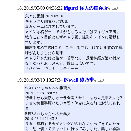
2019/05/09 04:36:22
[figure] 怪人の集会所
久々に更新 2019.05.10
キャラクリ画像をご追加。
最近ゲームに注力しています。
メインは格ゲー…ですがもちろんそこはフィギュア者。
戦うことを目的とせずキャラ愛、撮影をメインに活動し
ています。
同志を求めてPS4コミュニティを立ち上げていますので興
味がありましたら是非。
キャラ好きだけど格ゲー苦手な方、反射神経が追い付か
なくなったおっさんと、間口は広いです。
「格ゲー」でコミュニティー検
2019/03/19 18:27:34
[Noval] 綾乃堂
SALLYooちゃんへの推薦文
2019-03-18 08:07:51
待機中から素敵なオーラ全開のサリ―ちゃん是非次回は2
ショでお相手願いたい〓暫く休みに入る前にお試しあれ
〓
REIRAvvちゃんへの推薦文
2019-03-14 01:45:21
最近、無料するタイミングが合わなくなってきていたか
ら、思い切ってチャットに行ってみました。楽しい会話