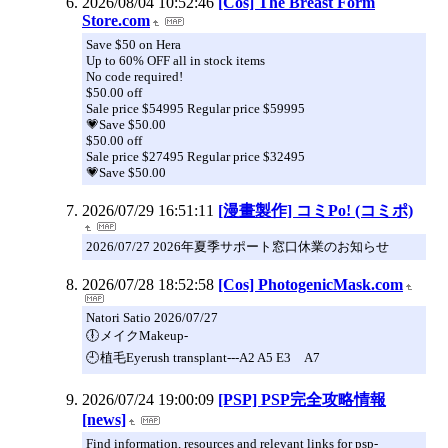
2026/08/04 10:52:46
[Cos] The Breast Form
Store.com
Save $50 on Hera
Up to 60% OFF all in stock items
No code required!
$50.00 off
Sale price $54995 Regular price $59995
💗Save $50.00
$50.00 off
Sale price $27495 Regular price $32495
💗Save $50.00
2026/07/29 16:51:11
[漫畫製作] コミPo! (コミポ)
2026/07/27 2026年夏季サポート窓口休業のお知らせ
2026/07/28 18:52:58
[Cos] PhotogenicMask.com
Natori Satio 2026/07/27
🕕メイクMakeup-
🕘植毛Eyerush transplant---A2 A5 E3 A7
2026/07/24 19:00:09
[PSP] PSP完全攻略情報
[news]
Find information, resources and relevant links for psp-