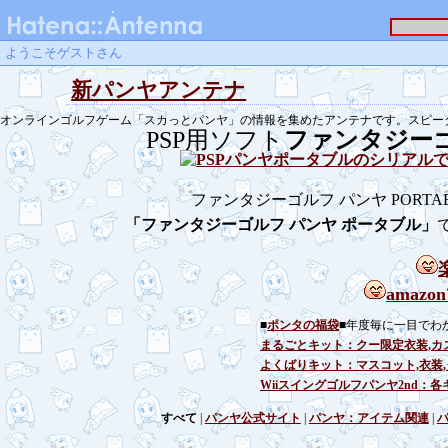
ようこそゲストさん
新パンヤアンテナ
オンラインゴルフゲーム「スカっとパンヤ」の情報を集めたアンテナです。スピー
PSP用ソフト
ファンタジーゴ
ファンタジーゴルフ パンヤ PORTA
「ファンタジーゴルフ パンヤ ポータブル」
ama
■
ポンタの福袋
■年度毎に一目でわ
まるごとキット：クー限定衣装,カ
よくばりキット：マスコット,衣装
Wiiスイングゴルフパンヤ2nd
すべて
|
パンヤ公式サイト
|
パンヤ：アイテム関連
|