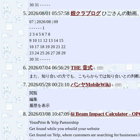
30 31 - - - - -
2026/08/01 05:57:58
姪クラブログ
ひごさんの動画
07 | 2026/08 | 09
- - - - - - 1
2 3 4 5 6 7 8
9 10 11 12 13 14 15
16 17 18 19 20 21 22
23 24 25 26 27 28 29
30 31 - - - - -
2026/07/04 06:56:29
THE 音式
また、知り合いの方でも、こちらからでは知り合いとの判断
2026/05/28 00:21:10
パンヤMobileWiki
閲覧
編集
履歴を表示
2026/03/08 10:47:09
6i Beam Impact Calculator - O
VistaPrint & Yelp Partnership
Get found while you rebuild your website
Get found on Yelp, where customers are searching for businesses lik