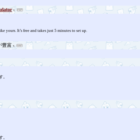
ulator
e yours. It’s free and takes just 5 minutes to set up.
が豊富
す。
す。