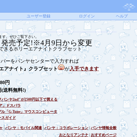
ユーザー登録
ログイン
ヘルプ
ます。ぜひご覧下さい。
6日発売予定!※4月9日から変更
ンバーをパンヤセンターで入力すれば
エアナイト』クラブセット
が
入手できます
280円
円(送料無料!)
フパンヤ2nd"が2500円以下で買える
ア」ドスパラ
ル「G-Tune」マウスコンピュータ
ースガイド
ャ
|
パンヤ：モバイル関連
|
パンヤ：コラボレーション
|
パンヤ情報全般
おとなりアンテナ
|
おすすめページ