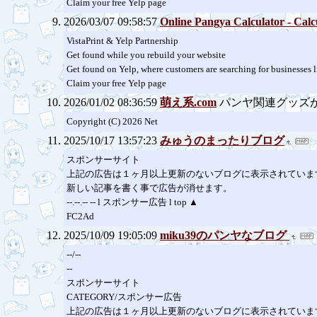
Claim your free Yelp page
2026/03/07 09:58:57
Online Pangya Calculator - Calc
VistaPrint & Yelp Partnership
Get found while you rebuild your website
Get found on Yelp, where customers are searching for businesses lik
Claim your free Yelp page
2026/01/02 08:36:59
萌え系.com
パンヤ関連グッズ
Copyright (C) 2026 Net
2025/10/17 13:57:23
みゅうのまったりブログ
スポンサーサイト
上記の広告は１ヶ月以上更新のないブログに表示されていま
新しい記事を書く事で広告が消せます。
--.--.-- -- l スポンサー広告 l top ▲
FC2Ad
2025/10/09 19:05:09
miku39のパンヤなブログ
--/--
--
スポンサーサイト
CATEGORY/スポンサー広告
上記の広告は１ヶ月以上更新のないブログに表示されていま