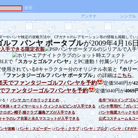
アンテナ
シンプル
ダーやパンヤ検定の攻略方法や、CPガチャのレアモーション等の情報も掲載してい
ルフ パンヤ ポータブル
が2009年4月1
BLEで
「スカッとゴルフ パンヤ」
とPC連動！付属シリアルナ
で使用されている8キャラクター分のオリジナル衣装と
『ホリー
「ファンタジーゴルフ パンヤ ポータブル」
の詳細は
こちら
。
楽天でファンタジーゴルフパンヤを予約
定価5040円が
4
zonでファンタジーゴルフパンヤを予約
定価5040円が
4069
かる！
パンヤ カードホリックまとめ
名作"Wiiスイングゴル
ズ本体＋オフィサーセット,ウィンクルピピンが入手できる
パンヤ専用PC「ガレリ
,クロポン帽子,猫クラブ,藤島アズが入手できる
パンヤ推奨スペックモデ
：各キャラのレア衣装と永久マスコットが入手できる
公式コスチューム＆コ
パンヤ攻略
|
パンヤ：スピーダー
|
パンヤ：クラブ
|
パンヤ：ブログ
|
パンヤ：CPガチ