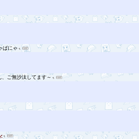
にゃぱにゃ
ん、ご無沙汰してます～
シ