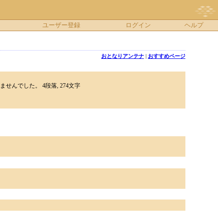
ユーザー登録
ログイン
ヘルプ
おとなりアンテナ
|
おすすめページ
せんでした。 4段落, 274文字