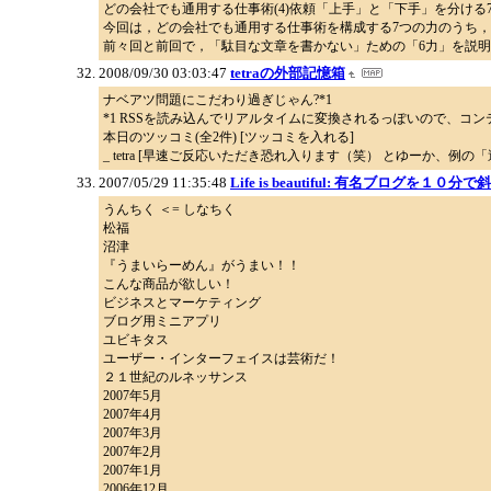
どの会社でも通用する仕事術(4)依頼「上手」と「下手」を分ける7つの
今回は，どの会社でも通用する仕事術を構成する7つの力のうち
前々回と前回で，「駄目な文章を書かない」ための「6力」を説明
2008/09/30 03:03:47
tetraの外部記憶箱
ナベアツ問題にこだわり過ぎじゃん?*1
*1 RSSを読み込んでリアルタイムに変換されるっぽいので、コ
本日のツッコミ(全2件) [ツッコミを入れる]
_ tetra [早速ご反応いただき恐れ入ります（笑） とゆーか、
2007/05/29 11:35:48
Life is beautiful: 有名ブログを１
うんちく ＜= しなちく
松福
沼津
『うまいらーめん』がうまい！！
こんな商品が欲しい！
ビジネスとマーケティング
ブログ用ミニアプリ
ユビキタス
ユーザー・インターフェイスは芸術だ！
２１世紀のルネッサンス
2007年5月
2007年4月
2007年3月
2007年2月
2007年1月
2006年12月