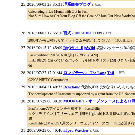
2020/06/03 23:35:31
理系白書ブログ
Celebrating Pride Month with Out in Tech
Not Sure How to Get Your Blog Off the Ground? Join Our New Worksho
2018/09/02 17:55:10
百式 - 100SHIKI.COM
2000年から日替わりでドットコムを紹介しつづけた『100SHIKI』
2016/02/15 12:45:09
RjpWiki - RjpWiki
統計パッケージRの解
Last-modified: 2015-03-10 (火) 12:29:28 (342d)
Link: R以外に使っているパッケージ(1d) R本リスト(2d) Ｑ＆Ａ (初級者コース
探
2012/07/27 17:01:44
ロングテール - The Long Tail
©2008 NIFTY Corporation
2010/10/04 21:40:35
Reactome
代謝のDBでかなりいろんなも
The development of Reactome is supported by a grant from the US Natio
2010/07/29 00:38:30
MOONGIFT - オープンソースによるIT
iPad/iPhoneのアイコンを生成する「IconUtility」
タグ: [デザイン] [フリーウェア] [開発] [github] [GUI] [iPad] [iPod Touc
18
IconUtilityはMac OSX用のフリーウェア（ソースコードは公
2009/06/23 06:46:46
ITpro Watcher