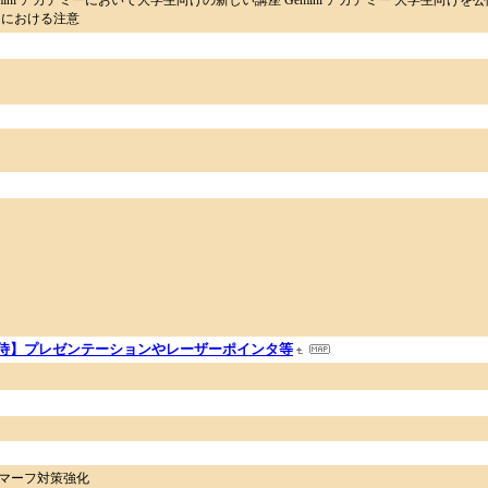
ini アカデミーにおいて大学生向けの新しい講座 Gemini アカデミー 大学生向けを
用における注意
侍】プレゼンテーションやレーザーポインタ等
スマーフ対策強化