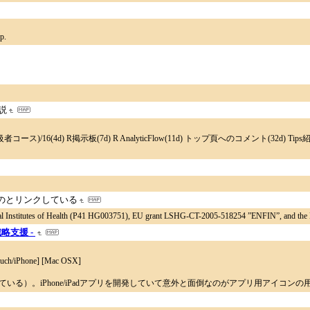
p.
説
)/16(4d) R掲示板(7d) R AnalyticFlow(11d) トップ頁へのコメント(32d) Tips
のとリンクしている
nal Institutes of Health (P41 HG003751), EU grant LSHG-CT-2005-518254 ”ENFIN”, and the 
戦略支援 -
h/iPhone] [Mac OSX]
開されている）。iPhone/iPadアプリを開発していて意外と面倒なのがアプリ用アイコンの