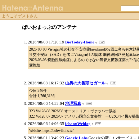
ようこそゲストさん
ばいおまっぷのアンテナ
2026/08/08 17:20:19
BioToday-Home
2026-08-08 Vistagen社の社交不安症薬fasedienolの2回点鼻も有意
社交不安症（SAD）患者にVistagen社の嗅球-脳神経回路発起薬f
2026-08-08 嚢胞性線維症によるのではない気管支拡張症薬のPh2試験
嚢胞性
2026/08/08 16:17:32
山奥の大番頭セガール
今日 246件
合計 1,766,313件
2026/08/06 14:52:04
地理写真
323 Vol.28-08 2026/08 オーストリア・ヴァッハウ渓谷
322 Vol.28-07 2026/07 アメリカ国立公文書館 ーU2スパ
2026/08/06 14:06:35
ichan::Weblog
Website: https://bobwilkins.tv/
2026/08/01 13:49:23
Google Labs
Googleの新しいサービス