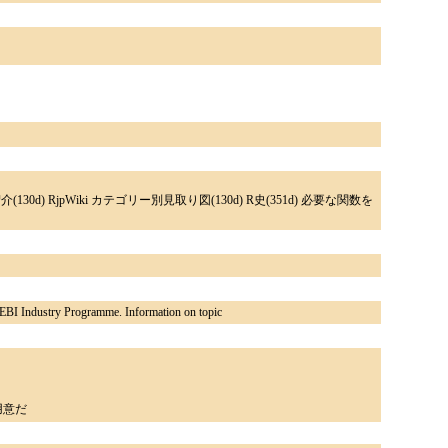
紹介(130d) RjpWiki カテゴリー別見取り図(130d) R史(351d) 必要な関数を
EBI Industry Programme. Information on topic
用意だ