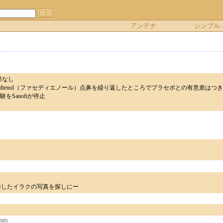
アンテナ
シンプル
効果なし
asedienol（ファセディエノール）点鼻を繰り返したところでプラセボとの有意差はつきま
をSanofiが停止
イ機が撮影したイラクの写真を探しにー