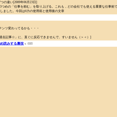
違い[2009年06月23日]
，3つめの「仕事を頼む」を取り上げる。これも，どの会社でも使える重要な仕事術
しました。今回は6力の使用前と使用後の文章
ンテンツ変わってるかも・・・
例の「過去記事☆」に、直ぐに反応できませんで、すいません（＞＜）]
０分で斜め読みする裏技