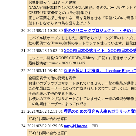
習熟期間云々…はきっと建前
NASA宇宙服素材で-196℃の冷気も断熱。冬のスポーツやアウトド
GREEN FUNDINGとのコラボ特集です
正しい言葉を探し出せ！ネコ島を発展させる『単語パズルで島作
脳トレしながらネコ島を盛り上げよう
2021/09/21 10:30:39
夢のクリニックプロジェクト ～そめく
モバイル版オープンしました。携帯からクリニックHPのトップにアクセスすると、自動的
社の提供するiTunesの無料のネットラジオを使っています。普
2021/08/28 15:02:46
XOOPS日本公式サイト - XOOPS日本
モジュール開発: XOOPS CUBEのD3diary（日記）に画像ポップアップ
最終投稿者: minato - 2021/8/28 14:05
2021/05/11 08:49:52
なまら旨い！北海道。 - livedoor Blog
全画面表示で他の要素も表示
お使いのブラウザはサポートされていません。一部の機能が動作し
この地図はユーザーによって作成されたものです。詳しくは、独
全画面表示で他の要素も表示
お使いのブラウザはサポートされていません。一部の機能が動作し
この地図はユーザーによって作成さ
2021/02/02 12:11:01
理系のための研究も人生もガラリっと変
FAQ / お問い合わせ窓口
2021/02/02 01:29:05
tany@Hatena
FAQ / お問い合わせ窓口