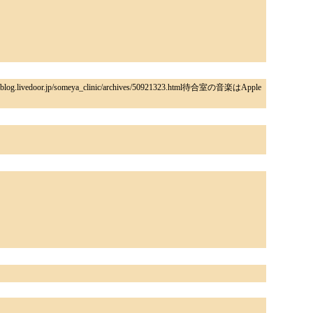
eya_clinic/archives/50921323.html待合室の音楽はApple