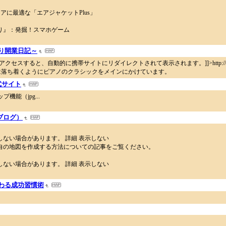
アに最適な「エアジャケットPlus」
り』：発掘！スマホゲーム
り開業日記～
に携帯サイトにリダイレクトされて表示されます。]]>http://blog.livedoor.jp/som
段は落ち着くようにピアノのクラシックをメインにかけています。
公式サイト
機能（jpg...
（ブログ）
ない場合があります。 詳細 表示しない
自の地図を作成する方法についての記事をご覧ください。
ない場合があります。 詳細 表示しない
わる成功習慣術