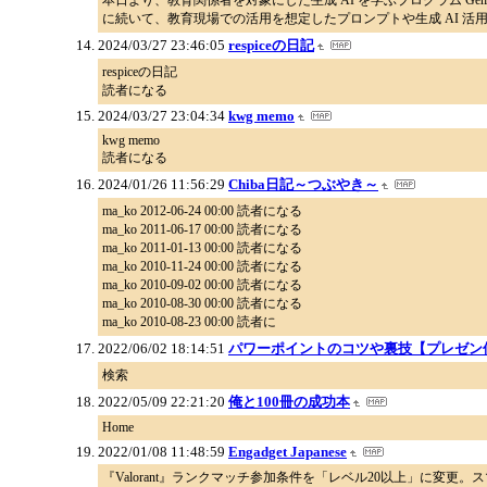
本日より、教育関係者を対象にした生成 AI を学ぶプログラム Gem
に続いて、教育現場での活用を想定したプロンプトや生成 AI 活
2024/03/27 23:46:05
respiceの日記
respiceの日記
読者になる
2024/03/27 23:04:34
kwg memo
kwg memo
読者になる
2024/01/26 11:56:29
Chiba日記～つぶやき～
ma_ko 2012-06-24 00:00 読者になる
ma_ko 2011-06-17 00:00 読者になる
ma_ko 2011-01-13 00:00 読者になる
ma_ko 2010-11-24 00:00 読者になる
ma_ko 2010-09-02 00:00 読者になる
ma_ko 2010-08-30 00:00 読者になる
ma_ko 2010-08-23 00:00 読者に
2022/06/02 18:14:51
パワーポイントのコツや裏技【プレゼン
検索
2022/05/09 22:21:20
俺と100冊の成功本
Home
2022/01/08 11:48:59
Engadget Japanese
『Valorant』ランクマッチ参加条件を「レベル20以上」に変更。