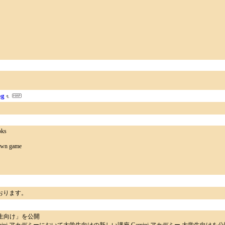
g
oks
down game
おります。
大学生向け」を公開