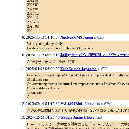
2022-03
2022-02
2022-01
2021-12
2021-11
2021-10
2021-09
202
2025/11/13 14:10:08
Nucleus CMS Japan
We’re getting things ready
Loading your experience… This won’t take long.
2025/11/13 00:05:10
秋元@サイボウズ研究所プログラマーBlo
Akky@サイボウズ・ラボ | 記事
2025/04/02 06:08:30
TechCrunch Japanese
Researchers suggest OpenAI trained AI models on paywalled O’Reilly bo
51 minutes ago
An accounting startup has turned tax preparations into a Pokémon Show
Dominic-Madori Davis
1 hour ago
A
2025/03/10 04:15:30
それゆけBioinformatics
この広告は90日以上新しい記事の投稿がないブログに表示されて
2024/12/23 14:26:46
Google Japan Blog
Gemini アカデミー: 大学生を対象にした「Gemini アカデミー 