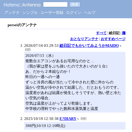
アンテナ
シンプル
ユーザー登録
ログイン
ヘルプ
perseiのアンテナ
すべて
|
絵日記
|
麺
おとなりアンテナ
|
おすすめページ
2026/07/16 03:29:53
絵日記でもかいてみようかMAIDO
2026/07/15（水）
複数台エアコンがあるお宅用なのかと…
（我が家は壁をぶち抜いたので大きいのが１台）
あ、だから２本組なのか！
昨日の一通への一通
ずっと冷房の風が当たって冷やされた壁に外からの
温かい空気が冷やされて結露した、だとおもうのです。
温度差があれば結露が発生しそうですが、熱い壁と冷た
い空気の場合、
空気は温度が上がってより乾燥します。
中学校の理科でやった飽和水蒸気量と温度
2025/10/19 12:50:38
E?DIARY
398円(10/19 12:10時点)