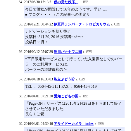
2017/06/30 15:13:51
僕の見た秩序。
今日で僕秩が開設して16年のようです。早い…。
■ ブログ・・・ （この記事への固定リ
2016/12/21 00:44:22
伊豆洋ランパーク・トロピカリウム
ナビゲーションを切り替え
投稿日: 8月 29, 2016 投稿者: admin
投稿日: 8月 2
2016/09/12 05:07:39
熱川バナナワニ園
*平日限定サービスとして行っていた入園券なしでのパー
ラーのご利用サービスは、
パーラーの混雑緩和のた
2016/04/18 16:33:03
駒立ぶどう狩
TEL ： 0564-45-5151 FAX ： 0564-45-7519
2016/04/01 07:21:30
愛知こどもの国
「Page ON」サービスは2015年2月28日をもちまして終了
させていただきました。
長らくご愛
2016/04/01 04:39:16
アサイドーカメラ index
「Page ON」サービスは2015年2月28日をもちまして終了