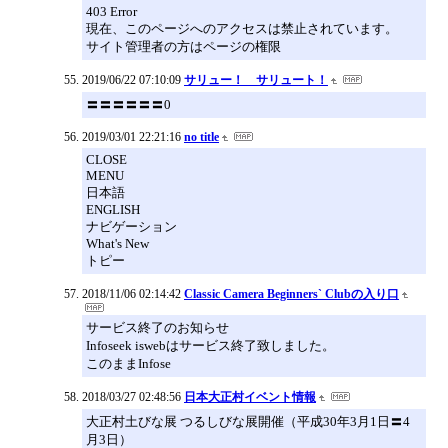
403 Error
現在、このページへのアクセスは禁止されています。
サイト管理者の方はページの権限
2019/06/22 07:10:09
サリュー！ サリュート！
〓〓〓〓〓〓0
2019/03/01 22:21:16
no title
CLOSE
MENU
日本語
ENGLISH
ナビゲーション
What's New
トピー
2018/11/06 02:14:42
Classic Camera Beginners` Clubの入り口
サービス終了のお知らせ
Infoseek iswebはサービス終了致しました。
このままInfose
2018/03/27 02:48:56
日本大正村イベント情報
大正村土びな展 つるしびな展開催（平成30年3月1日〓4
月3日）