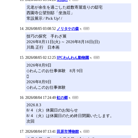
元老が余生を過ごした総数寄屋造りの邸宅
西園寺公望別邸「坐漁荘」
常設展示 / Pick Up! /
2026/08/05 03:08:52
ノリタケの森
技巧の探究 手わざ展
2026年8月11日(火) ～ 2026年8月16日(日)
川島 正行 日本画
2026/08/05 02:12:25
IPCわんわん動物園
2026年8月9日
◇わんこのお仕事体験 8月 9日

2026年8月9日
◇わんこのお仕事体験
2026/08/04 17:24:49
虹の郷
2026.8.3
8/４（火）休園日のお知らせ
8/４（火）は休園日のため終日閉園いたします。
次回
2026/08/04 07:13:41
田原市博物館