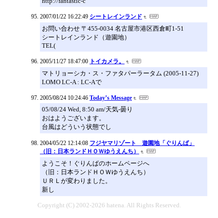
http://fantastic-c
2007/01/22 16:22:49
シートレインランド
お問い合わせ 〒455-0034 名古屋市港区西倉町1-51
シートレインランド（遊園地）
TEL(
2005/11/27 18:47:00
トイカメラ。
マトリョーシカ・ス・ファタパーラータム (2005-11-27)
LOMO LC-A : LC-Aで
2005/08/24 10:24:46
Today’s Message
05/08/24 Wed, 8:50 am/天気-曇り
おはようございます。
台風はどういう状態でし
2004/05/22 12:14:08
フジヤマリゾート 遊園地「ぐりんぱ」
（旧：日本ランドＨＯＷゆうえんち）
ようこそ！ぐりんぱのホームページへ
（旧：日本ランドＨＯＷゆうえんち）
ＵＲＬが変わりました。
新し
Copyright (C) 2002-2026 hatena. All Rights Reserved.