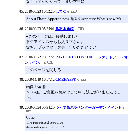
なく時間がかかってしまい本当に
2010/03/23 10:32:25
はてな
About Photo Appetite new 過去のAppetite What’s new Ma
2010/03/23 05:35:01
鳥羽水族館
■このページは、移動しました。
下のアドレスからお入り下さい。
なお、ブックマーク等していただいてい
2010/03/22 20:37:54
PHaT PHOTO ONLINE :::ファットフォト オ
ンライン:::
このページを閉じる
2009/11/19 16:57:12
CMEHAPPY
画像の墓場
Zorki様、ご負担をおかけして申し訳ございませんでし
た。
2009/07/24 09:34:29
つくで高原ラベンダーガーデン イベント
Gone
The requested resource
/lavendergarden/event/