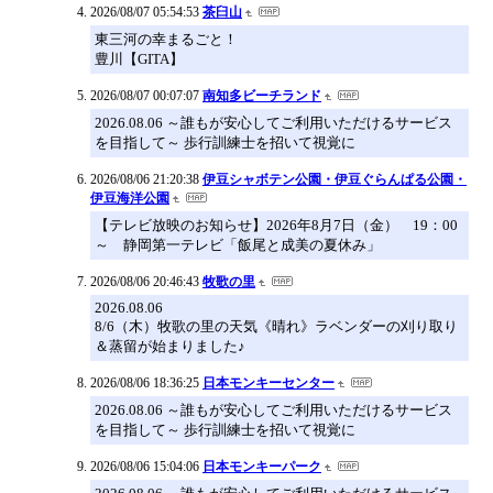
2026/08/07 05:54:53
茶臼山
東三河の幸まるごと！
豊川【GITA】
2026/08/07 00:07:07
南知多ビーチランド
2026.08.06 ～誰もが安心してご利用いただけるサービス
を目指して～ 歩行訓練士を招いて視覚に
2026/08/06 21:20:38
伊豆シャボテン公園・伊豆ぐらんぱる公園・
伊豆海洋公園
【テレビ放映のお知らせ】2026年8月7日（金） 19：00
～ 静岡第一テレビ「飯尾と成美の夏休み」
2026/08/06 20:46:43
牧歌の里
2026.08.06
8/6（木）牧歌の里の天気《晴れ》ラベンダーの刈り取り
＆蒸留が始まりました♪
2026/08/06 18:36:25
日本モンキーセンター
2026.08.06 ～誰もが安心してご利用いただけるサービス
を目指して～ 歩行訓練士を招いて視覚に
2026/08/06 15:04:06
日本モンキーパーク