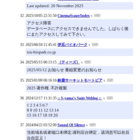
Last updated: 26 November 2025
2025/10/05 22:51:50
CinemaScape/Index
アクセス障害
データベースにアクセスできませんでした。しばらく後
にまたアクセスしてみて下さい。
2025/06/18 11:45:41
伊豆バイオパーク
izu-biopark.co.jp
2025/05/15 00:13:15
［ティーズ］
2025/05/12 お知らせ 番組変更のお知らせ
2025/01/09 06:16:16
鈴鹿サーキットモートピア
2025 著作権. 不許複製
2024/12/17 11:31:35
:: S-yama’s Suite Weblog ::
1 2 3 4 5 6 7
8 9 10 11 12 13 14
15 16 17 18 19 20
2024/04/22 03:52:09
Sound Of Silence
当前域名或者端口未绑定,请到后台绑定，该消息可以在后
台自定义！