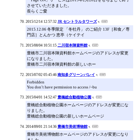
させていただきました。
長らくご愛
2015/12/14 12:57:32
JR セントラルタワーズ
2015.12.06 冬季限定 「冬牡丹」 のご紹介 13F［和食／専
門店］とんかつ 恵亭（ケイテイ
2015/08/04 10:51:15
二川宿本陣資料館
豊橋市二川宿本陣資料館ホームページのアドレスが変更
になりました。
豊橋市二川宿本陣資料館の新しいホー
2015/07/02 05:45:46
南知多グリーンバレイ
Forbidden
You don’t have permission to access /~bu
2015/04/01 14:52:47
豊橋総合動植物公園
豊橋総合動植物公園ホームページのアドレスが変更にな
りました。
豊橋総合動植物公園の新しいホームページ
2014/09/01 21:14:36
豊橋市美術博物館
豊橋市美術博物館ホームページのアドレスが変更になり
ました。