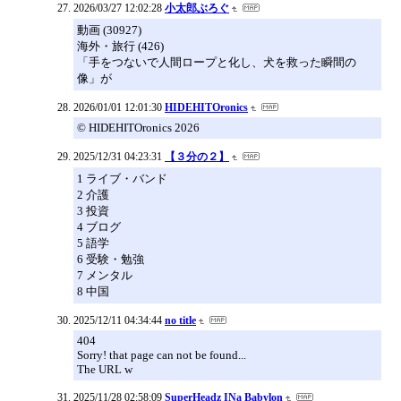
2026/03/27 12:02:28
小太郎ぶろぐ
動画 (30927)
海外・旅行 (426)
「手をつないで人間ロープと化し、犬を救った瞬間の
像」が
2026/01/01 12:01:30
HIDEHITOronics
© HIDEHITOronics 2026
2025/12/31 04:23:31
【３分の２】
1 ライブ・バンド
2 介護
3 投資
4 ブログ
5 語学
6 受験・勉強
7 メンタル
8 中国
2025/12/11 04:34:44
no title
404
Sorry! that page can not be found...
The URL w
2025/11/28 02:58:09
SuperHeadz INa Babylon