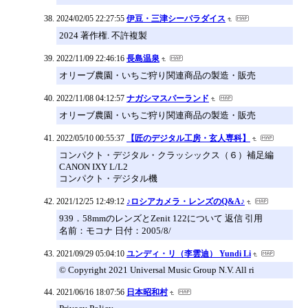
2024/02/05 22:27:55
伊豆・三津シーパラダイス
2024 著作権. 不許複製
2022/11/09 22:46:16
長島温泉
オリーブ農園・いちご狩り関連商品の製造・販売
2022/11/08 04:12:57
ナガシマスパーランド
オリーブ農園・いちご狩り関連商品の製造・販売
2022/05/10 00:55:37
【匠のデジタル工房・玄人専科】
コンパクト・デジタル・クラッシックス（６）補足編
CANON IXY L/L2
コンパクト・デジタル機
2021/12/25 12:49:12
♪ロシアカメラ・レンズのQ&A♪
939．58mmのレンズとZenit 122について 返信 引用
名前：モコナ 日付：2005/8/
2021/09/29 05:04:10
ユンディ・リ（李雲迪） Yundi Li
© Copyright 2021 Universal Music Group N.V. All ri
2021/06/16 18:07:56
日本昭和村