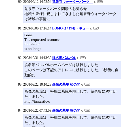
2009/06/12 14:52:54
竜泉寺ウォーターパーク
竜泉寺ウォータパーク閉場のお知らせ
地域の皆様に親しまれてきました竜泉寺ウォータパーク
は諸般の事情に
2009/05/06 17:16:14
LOMO Q / ロモ・キュー
Gone
The requested resource
/hidehito/
is no longe
2008/10/31 14:13:39
浜名湖パルパル
浜名湖パルパルホームページは移転しました
このページは下記のアドレスに移転しました。3秒後に自
動的に
2008/09/22 10:10:29
画像の墓場 松の間
画像の墓場は、松梅二系統を廃止して、統合板に移行い
たしました。
http://fantastic-c
2008/09/22 07:43:03
画像の墓場 梅の間
画像の墓場は、松梅二系統を廃止して、統合板に移行い
たしました。