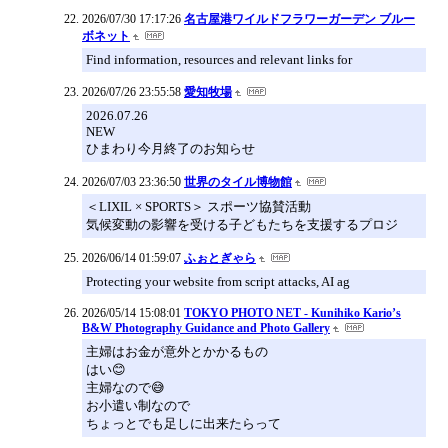
2026/07/30 17:17:26
名古屋港ワイルドフラワーガーデン ブルー
ボネット
Find information, resources and relevant links for
2026/07/26 23:55:58
愛知牧場
2026.07.26
NEW
ひまわり今月終了のお知らせ
2026/07/03 23:36:50
世界のタイル博物館
＜LIXIL × SPORTS＞ スポーツ協賛活動
気候変動の影響を受ける子どもたちを支援するプロジ
2026/06/14 01:59:07
ふぉとぎゃら
Protecting your website from script attacks, AI ag
2026/05/14 15:08:01
TOKYO PHOTO NET - Kunihiko Kario’s
B&W Photography Guidance and Photo Gallery
主婦はお金が意外とかかるもの
はい😊
主婦なので😅
お小遣い制なので
ちょっとでも足しに出来たらって