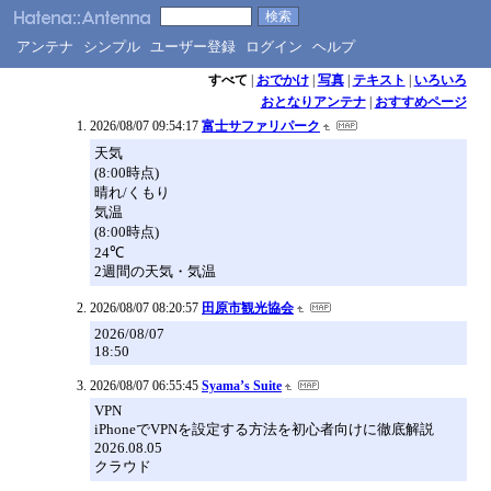
アンテナ
シンプル
ユーザー登録
ログイン
ヘルプ
すべて
|
おでかけ
|
写真
|
テキスト
|
いろいろ
おとなりアンテナ
|
おすすめページ
2026/08/07 09:54:17
富士サファリパーク
天気
(8:00時点)
晴れ/くもり
気温
(8:00時点)
24℃
2週間の天気・気温
2026/08/07 08:20:57
田原市観光協会
2026/08/07
18:50
2026/08/07 06:55:45
Syama’s Suite
VPN
iPhoneでVPNを設定する方法を初心者向けに徹底解説
2026.08.05
クラウド