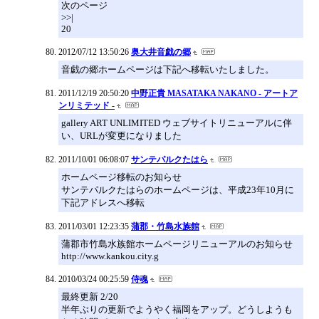
次のページ
>>|
20
2012/07/12 13:50:26
奥大井音戯の郷
音戯の郷ホームページは下記へ移転いたしました。
2011/12/19 20:50:20
中野正貴 MASATAKA NAKANO - アートア
ンリミテッド -
gallery ART UNLIMITED ウェブサイトリニューアルに伴
い、URLが変更になりました
2011/10/01 06:08:07
サンテパルクたはら
ホームページ移転のお知らせ
サンテパルクたはらのホームページは、平成23年10月に
下記アドレスへ移転
2011/03/01 12:23:35
蒲郡・竹島水族館
蒲郡市竹島水族館ホームページリニューアルのお知らせ
http://www.kankou.city.g
2010/03/24 00:25:59
侍魂
最終更新 2/20
半年ぶりの更新でようやく福岡をアップ。どうしようも