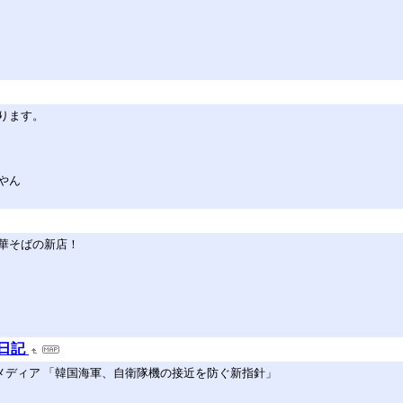
ります。
やん
華そばの新店！
)日記
本メディア 「韓国海軍、自衛隊機の接近を防ぐ新指針」