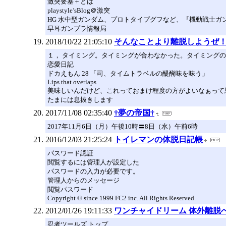
激突要塞＋とは
playstyle’sBlog＠激突
HG 水中型ガンダム、プロトタイプグフなど、『機動戦士ガ
早耳ガンプラ情報局
2018/10/22 21:05:10
そんなことより離脱しようぜ
１， タイミング。タイミングが合わなかった。タイミング
恋愛日記
ドカえもん 28 「司、タイムトラベルの醍醐味を味う」
Lips that overlaps
美味しいんだけど、これっておまけ程度の方がよいなぁって
たまには息抜きします
2017/11/08 02:35:40
†夢の帝国†
2017年11月6日（月）午後10時〓8日（水）午前6時
2016/12/03 21:25:24
トイレマンの体脱日記帳
パスワード認証
閲覧するには管理人が設定した
パスワードの入力が必要です。
管理人からのメッセージ
閲覧パスワード
Copyright © since 1999 FC2 inc. All Rights Reserved.
2012/01/26 19:11:33
ワンチャイドリーム 体外離脱
忍者ツールズ トップ