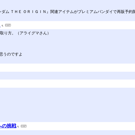
ンダム ＴＨＥ ＯＲＩＧＩＮ』関連アイテムがプレミアムバンダイで再販予約
！
の取り方。（アライグマさん）
思うのですよ
への挑戦