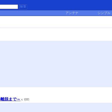
アンテナ
シンプル
外離脱まで～