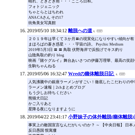
晴れ、ときどき雨・・・こころ日和。
フォトジェニック
ちゃとらとはちわれ
ANA CAさん その17
街角美女写真館
2019/05/10 18:34:12
離脱への道
２０１９年は早くて３か月〓の現実化になりやすい傾向が有
まほろばの蒼き惑星・・・宇宙の詩。 Psychic Medium
2019年5月3日 〓 〓 鳥取 伏野海岸で浜投げでキス釣り
山陰鳥取の釣り blog
映画『賭ケグルイ』舞台あいさつの伊藤万理華、最高の笑顔
生駒ちゃんねる
2019/05/06 16:32:47
Wredの幽体離脱日記
人気沸騰中の銀座ラーメンがすごい！徹底したこだわりの中
ラーメン速報｜2chまとめブログ
もう少しお待ちください
熊猫犬日記
かご入りあと
星降る夜になりますように
2019/04/22 23:41:17
小野妹子の体外離脱(幽体離脱
事実上の敵国宣言なんだがいいのか？ ～ 【中央日報】 日
反日愚国 恨寓瘻