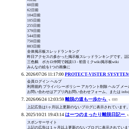
60日前
62日前
104日前
105日前
255日前
379日前
544日前
750日前
883日前
全体掲示板スレッドランキング
昨日アクセスの多かった掲示板スレッドランキングです。話
三色鵺 ボカロ仲間で雑談13 - 初音ミクwiki掲示板wiki
みんなの絵を1つの画像に
2026/07/26 11:17:00
PROTECT-VISTER SYSYTE
会員ログイン ヘルプ
利用規約 プライバシーポリシー アカウント削除 ヘルプ メ
お問い合わせはアプリ内お問い合わせフォーム、または info@
2026/06/24 12:03:59
離脱の道も一歩から
上記広告は1ヶ月以上更新のないブログに表示されています
2025/10/21 19:43:14
はーつのまったり離脱日記ー
スポンサーサイト
上記の広告は１ヶ月以上更新のないブログに表示されていま