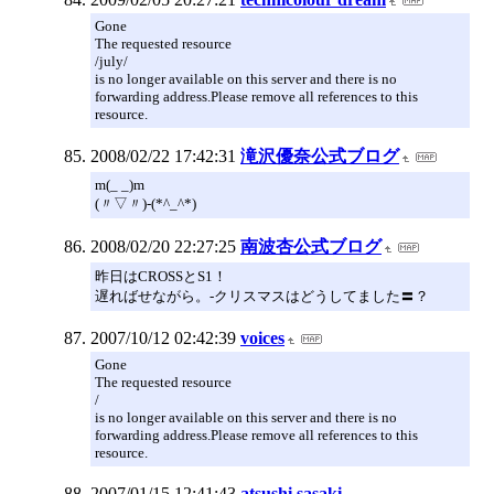
Gone
The requested resource
/july/
is no longer available on this server and there is no
forwarding address.Please remove all references to this
resource.
2008/02/22 17:42:31
滝沢優奈公式ブログ
m(_ _)m
(〃▽〃)-(*^_^*)
2008/02/20 22:27:25
南波杏公式ブログ
昨日はCROSSとS1！
遅ればせながら。-クリスマスはどうしてました〓？
2007/10/12 02:42:39
voices
Gone
The requested resource
/
is no longer available on this server and there is no
forwarding address.Please remove all references to this
resource.
2007/01/15 12:41:43
atsushi sasaki