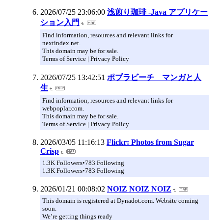
2026/07/25 23:06:00
浅煎り珈琲 -Java アプリケー
ション入門
Find information, resources and relevant links for
nextindex.net.
This domain may be for sale.
Terms of Service | Privacy Policy
2026/07/25 13:42:51
ポプラビーチ マンガと人
生
Find information, resources and relevant links for
webpoplar.com.
This domain may be for sale.
Terms of Service | Privacy Policy
2026/03/05 11:16:13
Flickr: Photos from Sugar
Crisp
1.3K Followers•783 Following
1.3K Followers•783 Following
2026/01/21 00:08:02
NOIZ NOIZ NOIZ
This domain is registered at Dynadot.com. Website coming
soon.
We’re getting things ready