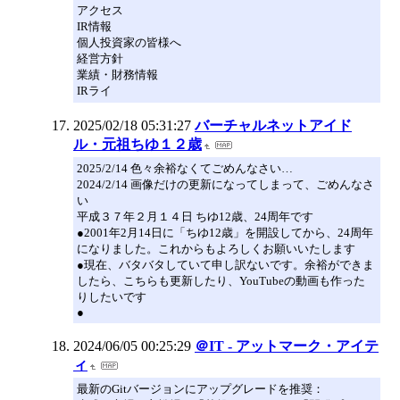
アクセス
IR情報
個人投資家の皆様へ
経営方針
業績・財務情報
IRライ
2025/02/18 05:31:27
バーチャルネットアイド
ル・元祖ちゆ１２歳
2025/2/14 色々余裕なくてごめんなさい…
2024/2/14 画像だけの更新になってしまって、ごめんなさ
い
平成３７年２月１４日 ちゆ12歳、24周年です
●2001年2月14日に「ちゆ12歳」を開設してから、24周年
になりました。これからもよろしくお願いいたします
●現在、バタバタしていて申し訳ないです。余裕ができま
したら、こちらも更新したり、YouTubeの動画も作った
りしたいです
●
2024/06/05 00:25:29
＠IT - アットマーク・アイテ
ィ
最新のGitバージョンにアップグレードを推奨：