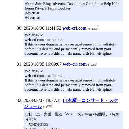
About Jobs Blog Advertise Developers Guidelines Help Help
forum Privacy Terms Cookies
Advertise
Advertise
2023/10/06 11:41:52
web-cri.com
WARNING!
web-cri.com has expired.
If this is your domain name you must renew it immediately
before it is deleted and permanently removed from your
account. To renew this domain name visit NameBright.c
2023/10/05 16:09:07
web-cri.com
WARNING!
web-cri.com has expired.
If this is your domain name you must renew it immediately
before it is deleted and permanently removed from your
account. To renew this domain name visit NameBright.c
2023/08/07 18:37:35
山本精一コンサート・スケ
ジュール
12日（土）大阪、難波「ベアーズ」午後7時開場、7時30
分開演
「盆NO歌唱宵」