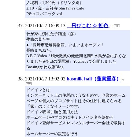
入場料：1,500円（ドリンク別）
2/10（金）吉祥寺 Star Pine's Cafe
"チョコパニック vol.
2021/10/27 16:09:13
飛びこむ ☆ 虹色
わが家に慣れた子猫達（彦）
夢路の見た空
●「長崎市恐竜博物館」いよいよオープン！
長崎まちねた。
B.B.C.Video「晴天微風の琵琶湖北湖!! 水鳥が急に多くな
りました #今日の琵琶湖」YouTubeで公開しました
Bassingかわら版Blog
2021/10/27 13:02:02
hasmilk hall（蓮實重彦）
ドメインとは
インターネット上の住所のようなもので、企業のホーム
ページや個人のブログサイトはその住所に建てられる
「家」のようなイメージです。
ドメイン取得手順と運用方法
ホームページやブログに使うドメイン名を決める
ドメイン登録サービスやレンタルサーバー会社で取得す
る
ネームサーバーの設定を行う