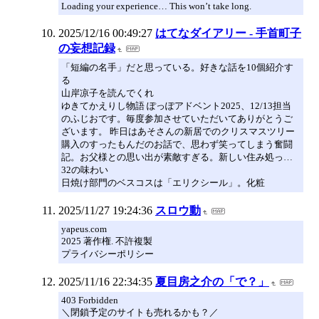
Loading your experience… This won’t take long.
2025/12/16 00:49:27
はてなダイアリー - 手首町子
の妄想記録
「短編の名手」だと思っている。好きな話を10個紹介す
る
山岸凉子を読んでくれ
ゆきてかえりし物語 ぽっぽアドベント2025、12/13担当
のふじおです。毎度参加させていただいてありがとうご
ざいます。 昨日はあそさんの新居でのクリスマスツリー
購入のすったもんだのお話で、思わず笑ってしまう奮闘
記。お父様との思い出が素敵すぎる。新しい住み処っ…
32の味わい
日焼け部門のベスコスは「エリクシール」。化粧
2025/11/27 19:24:36
スロウ動
yapeus.com
2025 著作権. 不許複製
プライバシーポリシー
2025/11/16 22:34:35
夏目房之介の「で？」
403 Forbidden
＼閉鎖予定のサイトも売れるかも？／