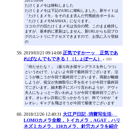
2011/10/09
たけくまメモは移転しました
たけくまメモは下記のURLに移転しました。新サイトは
「たけくまメモ」をそのまま含んだ竹熊総合ポータル
「たけくまメモMANIAX」になります。
ココログの旧たけくまメモは当分の間、このまま維持し
ますが、基本的に更新はしません。新URLからも旧ブロ
グのエントリにアクセスできますので、お気に入り登録
の
2019/03/21 09:14:08
正気ですかーッ 正気であ
ればなんでもできる！（しょぼーん）
「待たせたな！」（振り向き様サングラスを外しつつ）
というわけで、いよいよ今回で最終回でございます。泣
こうが喚こうが今回で最終回でございます。両親が離婚
しようが、祖父が先物取引に手を出そうが今回で最終回
でございます。細木数子にズバリ言われようが、デヴィ
夫人にちょっと一言いわれようが今回で最終回でござい
ます。オレオレ詐欺に引っかかろうが、幹てつやが「オ
レオレ」ギャグを飛ばそうが今回で最後でございます
2018/12/26 12:40:31
大江戸日記 -消費写生活-
LOMOカメラ全般，トイカメラ，AGAT，ハリ
ネズミカメラ、110カメラ、針穴カメラを紹介