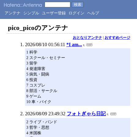
アンテナ
シンプル
ユーザー登録
ログイン
ヘルプ
pico_picoのアンテナ
おとなりアンテナ
|
おすすめページ
2026/08/10 01:56:11
*I am...
1 科学
2 スクール・セミナー
3 留学
4 発達障害
5 病気・闘病
6 投資
7 コスプレ
8 部活・サークル
9 ゲーム
10 車・バイク
2026/08/09 23:49:32
フォトぎゃら日記
2 ライブ・バンド
3 哲学・思想
4 米国株