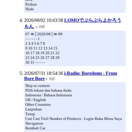
Python
Node
2026/08/02 10:43:58
LOMOでぶらぶらよかろう
もん
07 ≪│2026/08│≫ 09
- - - - - - 1
2 3 4 5 6 7 8
9 10 11 12 13 14 15
16 17 18 19 20 21 22
23 24 25 26 27 28 29
30 31 - - - - -
2026/07/31 18:54:36
i-Radio: Boredoms - From
Bore Bore
Skip to content
Pilih lokasi dan bahasa Anda.
Indonesia / Bahasa Indonesia
UK / English
Other Countries
Lanjutkan
Tutup
Cari Cari Troli Number of Products : Login Buka Menu Saya
Navigation
Kembali Car