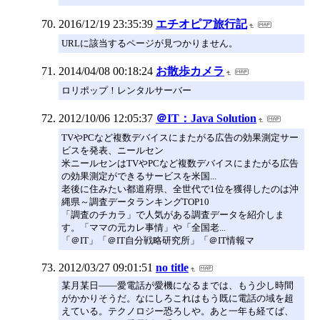
2016/12/19 23:35:39
エチオピア旅行記
URLに該当するページが見つかりません。
2014/04/08 00:18:24
お散歩カメラ
ロリポップ！レンタルサーバー
2012/10/06 12:05:37
＠IT：Java Solution
TVやPCなど複数デバイスにまたがる広告の効果測定サー
ビスを発表、ニールセン
米ニールセンはTVやPCなど複数デバイスにまたがる広告
の効果測定ができるサービスを米国...
老後に住みたい都道府県、全世代で1位を獲得したのは沖
縄県～調査データランキングTOP10
「調査のチカラ」で人気がある調査データを紹介しま
す。「ママの元カレ事情」や「全国老...
「＠IT」「＠IT自分戦略研究所」「＠IT情報マ
2012/03/27 09:01:51
no title
某月某日――愛電話が愛機になるまでは、もう少し時間
がかかりそうだ。なにしろこれはもう既に電話の域を超
えている。テクノロジー恐ろしや。あと一年も経てば、