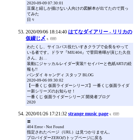
2020-09-09 07:30:01
豆腐と紐しか描けない人向けの図解本が出てたので買っ
てみた
日々
2020/09/06 18:14:40
はてなダイアリー - リリカの
仮綴じ〆
わたくし、サイコパス役だいすきクラブで会長をやって
いる者です。ドラマ『MIU404』で菅田将暉が演じた久住
さん、お…
装動にジャッカルレイダー実装!! セイバーと色紙ARTの続
報も!!
バンダイ キャンディ スタッフ BLOG
2020-09-06 09:30:02
【一番くじ 仮面ライダーシリーズ】一番くじ仮面ライダ
ー新シリーズのお知らせ！
一番くじ 仮面ライダーシリーズ 開発者ブログ
2020
2020/01/26 17:21:32
strange music page
〓
404 Error - Not Found
指定されたページ（URL）は見つかりません。
プロバイダーZEROのトップページに戻る