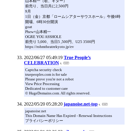
山本精一（歌、ギター）
前売り、当日共に2,500円
9月
1日（金）京都「ロームシアターサウスホール」午後6時
開場、6時30分開演
goat
Phew+山本精一
OGRE YOU ASSHOLE
前売り 5,000、当日5 ,500円、U25 3500円
https://rohmtheatrekyoto.jp/ev
2022/06/27 05:49:19
True People’s
CELEBRATION
Captcha security check
truepeoples.com is for sale
Please prove you're not a robot
View Price Processing
Dedicated to customer care
© HugeDomains.com. All rights reserved.
2022/05/20 05:28:20
japanoise.net-top
japanoise.net
This Domain Name Has Expired - Renewal Instructions
プライバシーポリシー