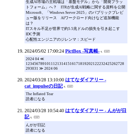
生成AI市場の主戦場は「基盤モデル」から「開発プラッ
トフォーム」へ？ ITRが生成AI戦略に関する資料を公開
Microsoft、「Windows Server 2025」のパブリックプレビ
ュー版をリリース AIワークロード向けなど追加機能
は？
ITスキル不足が世界で約5.5兆ドルの損失を引き起こす
IDC予測
心配性エンジニアのジレンマ：スピード
2024/05/02 17:00:24
PictBox -写真帳-
2024 04 ≪
12345678910111213141516171819202122232425262728
293031 ≫ 2024 06
2024/03/28 13:10:00
はてなダイアリー -
cat_impulseの日記
The Inflated Tear
読者になる
2024/03/28 10:54:40
はてなダイアリー - んがが日
記
んがが日記
読者になる