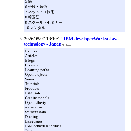
5 癌
6 受験・勉強
7 ネット・IT技術
8 韓国語
9 スクール・セミナー
10 メンタル
2026/08/07 18:10:12
IBM developerWorks: Java
technology - Japan
Explore
Articles
Blogs
Courses
Learning paths
Open projects
Series
Tutorials
Products
IBM Bob
Granite models
Open Liberty
watsonx.ai
watsonx.data
Docling
Languages
IBM Semeru Runtimes
Java