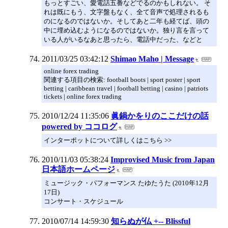
もっとすごい、愛電話五番などでるのかもしれない。 そ
れは既にもう、文字盤もなく、全て音声で処理されるも
のになるのではないか。そしてあと二年も経てば、頭の
中に埋め込むようになるのではないか。独り言を言って
いる人がいるなあと思ったら、電話中だった、などと
2011/03/25 03:42:12
Shimao Maho | Message
online forex trading
関連する項目の検索: football boots | sport poster | sport
betting | caribbean travel | football betting | casino | patriots
tickets | online forex trading
2010/12/24 11:35:06
眞鍋かをりのここだけの話
powered by ココログ
インターポットについて詳しくはこちら >>
2010/11/03 05:38:24
Improvised Music from Japan
日本語ホームページ
ミュージック・パフォーマンス たゆたうた (2010年12月
17日)
コンサート・スケジュール
2010/07/14 14:59:30
知らぬが仏 +-- Blissful