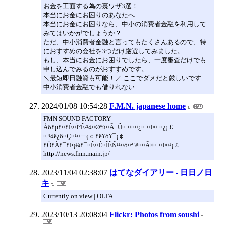
お金を工面する為の裏ワザ3選！
本当にお金にお困りのあなたへ
本当にお金にお困りなら、中小の消費者金融を利用して
みてはいかがでしょうか？
ただ、中小消費者金融と言ってもたくさんあるので、特
におすすめの会社を3つだけ厳選してみました。
もし、本当にお金にお困りでしたら、一度審査だけでも
申し込んでみるのがおすすめです。
＼最短即日融資も可能！／ ここでダメだと厳しいです…
中小消費者金融でも借りれない
2024/01/08 10:54:28
F.M.N. japanese home
FMN SOUND FACTORY
Åö¥µ¥¤¥È¤Ï°Ê²¼¤Ø°ú¤Ã±Û¤·¤¤¤¿¤·¤Þ¤·¤¿¡￡
¤ª¼ê¿ô¤Ç¤¹¤￢¡￠¥ê¥ó¥¯¡￠
¥Ö¥Ã¥¯¥Þ¡¼¥¯¤Ê¤É¤ÎÊÑ¹¹¤ò¤ª´ê¤¤Ã×¤·¤Þ¤¹¡￡
http://news.fmn.main.jp/
2023/11/04 02:38:07
はてなダイアリー - 日日ノ日
キ
Currently on view | OLTA
2023/10/13 20:08:04
Flickr: Photos from soushi