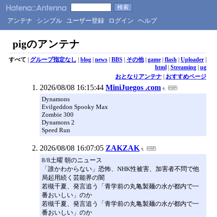
アンテナ
シンプル
ユーザー登録
ログイン
ヘルプ
pigのアンテナ
すべて
|
グループ指定なし
|
blog
|
news
|
BBS
|
その他
|
game
|
flash
|
Uploader
|
html
|
Streaming
|
ug
おとなりアンテナ
|
おすすめページ
2026/08/08 16:15:44
MiniJuegos .com
Dynamons
Evilgeddon Spooky Max
Zombie 300
Dynamons 2
Speed Run
2026/08/08 16:07:05
ZAKZAK
8/8土曜 朝のニュース
「誰かわからない」恐怖、NHK性被害、加害者不問で他
局起用続く芸能界の闇
若槻千夏、発言追う「青学前の丸亀製麺の水が都内で一
番おいしい」のか
若槻千夏、発言追う「青学前の丸亀製麺の水が都内で一
番おいしい」のか