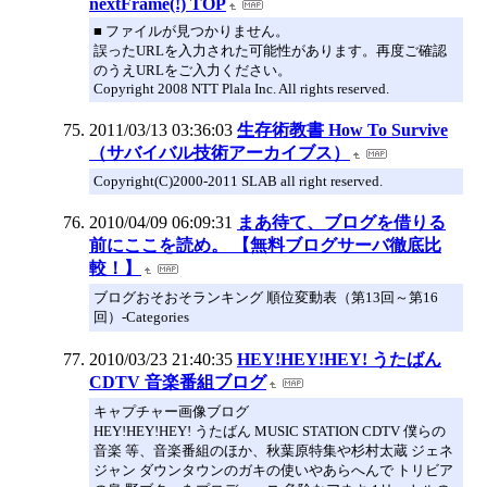
nextFrame(!) TOP
■ ファイルが見つかりません。
誤ったURLを入力された可能性があります。再度ご確認
のうえURLをご入力ください。
Copyright 2008 NTT Plala Inc. All rights reserved.
2011/03/13 03:36:03
生存術教書 How To Survive
（サバイバル技術アーカイブス）
Copyright(C)2000-2011 SLAB all right reserved.
2010/04/09 06:09:31
まあ待て、ブログを借りる
前にここを読め。 【無料ブログサーバ徹底比
較！】
ブログおそおそランキング 順位変動表（第13回～第16
回）-Categories
2010/03/23 21:40:35
HEY!HEY!HEY! うたばん
CDTV 音楽番組ブログ
キャプチャー画像ブログ
HEY!HEY!HEY! うたばん MUSIC STATION CDTV 僕らの
音楽 等、音楽番組のほか、秋葉原特集や杉村太蔵 ジェネ
ジャン ダウンタウンのガキの使いやあらへんで トリビア