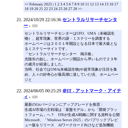
<< February 2025 | 1 2 3 4 5 6 7 8 9 10 11 12 13 14 15 16 17
18 19 20 21 22 23 24 25 26 27 28 >>
2024/10/29 22:16:36
セントラルリサーチセンタ
ー
セントラルリサーチセンターはUFO、UMA（未確認生
物）、超常現象、世界の謎・ミステリーを調査する
ホームページは２００１年開設となる日本で最大級とな
るミステリーサイトです。
「セントラルリサーチセンター 掲示板」
光陰矢の如し。ホームページ開設から早いもので２３年
の歳月が経過しました。
当時、社会ではUMA(未確認生物)や超常現象が注目を集
め、人々の好奇心が最高潮に達していた頃。 ホームペー
ジと
2024/06/05 00:25:29
＠IT - アットマーク・アイテ
ィ
最新のGitバージョンにアップグレードを推奨：
生成AI市場の主戦場は「基盤モデル」から「開発プラッ
トフォーム」へ？ ITRが生成AI戦略に関する資料を公開
Microsoft、「Windows Server 2025」のパブリックプレビ
ュー版をリリース AIワークロード向けなど追加機能