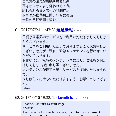
自民党の議員が白鵬を痛烈批判
実はオジサンより嫌われる20代
馴れ合わぬ貴ノ岩への“制裁”か
トヨタが世界初公開、12月に発売
全員が早期帰国を望む
2017/07/24 11:43:58
遠足新報
日頃より楽天のサービスをご利用いただきましてありが
とうございます。
サービスをご利用いただいておりますところ大変申し訳
ございませんが、現在、緊急メンテナンスを行わせてい
ただいております。
お客様には、緊急のメンテナンスにより、ご迷惑をおか
けしており、誠に申し訳ございません。
メンテナンスが終了次第、サービスを復旧いたしますの
で、
今しばらくお待ちいただけますよう、お願い申し上げま
す。
Infose
2017/06/16 18:32:59
daemlich.net
Apache2 Ubuntu Default Page
It works!
This is the default welcome page used to test the correct