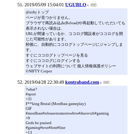
2019/05/09 15:04:01
UGUBLO
@niftyトップ
ページが見つかりません。
ブラウザで再読み込み(Reload)や再起動していただいても
表示されない場合は、
URLが間違っているか、ココログ開設者がココログを閉
じた可能性があります。
秒後に、自動的にココログトップページにジャンプしま
す。
すぐにココログトップページを見る
すぐにココログにログインする
ウェブサイトの利用について 個人情報保護ポリシー
©NIFTY Corpor
2019/04/28 22:30:49
kontraband.com
?what?
#sport
+31
F**king Brutal (Mordhau gameplay)
GIF
#mordhau#releasestomorrowbtw#duesvult#gaming
+9
Gods be praised
#gaming#text#font#line
+13