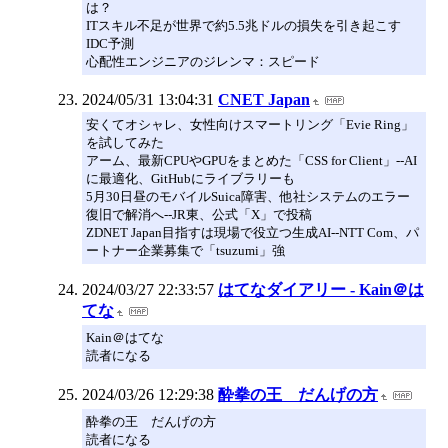
は？
ITスキル不足が世界で約5.5兆ドルの損失を引き起こす
IDC予測
心配性エンジニアのジレンマ：スピード
2024/05/31 13:04:31
CNET Japan
安くてオシャレ、女性向けスマートリング「Evie Ring」
を試してみた
アーム、最新CPUやGPUをまとめた「CSS for Client」--AI
に最適化、GitHubにライブラリーも
5月30日昼のモバイルSuica障害、他社システムのエラー
復旧で解消へ--JR東、公式「X」で投稿
ZDNET Japan目指すは現場で役立つ生成AI--NTT Com、パ
ートナー企業募集で「tsuzumi」強
2024/03/27 22:33:57
はてなダイアリー - Kain＠は
てな
Kain＠はてな
読者になる
2024/03/26 12:29:38
酔拳の王 だんげの方
酔拳の王 だんげの方
読者になる