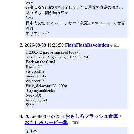
New
綾瀬はるかは結婚する？しない？１週間で真逆の報道…
それでも世間が願うワケ
New
日本人女性インフルエンサー「急死」ENHYPENニキ苦言
波紋
アリアナ・グ
2026/08/08 11:23:50
FlashFlashRevolution
1,283,612 arrows smashed today!
Server Time: August 7th, 09:23:50 PM
Back on the Grind
Puzzler64
visit profile
ronnimonsta
visit profile
Fleur_delacour12342000
dragonyamidenko
NeoMAX
Rank:39,859
Score
2026/08/08 05:22:44
おもしろフラッシュ倉庫・
おもしろムービー集
すずめ