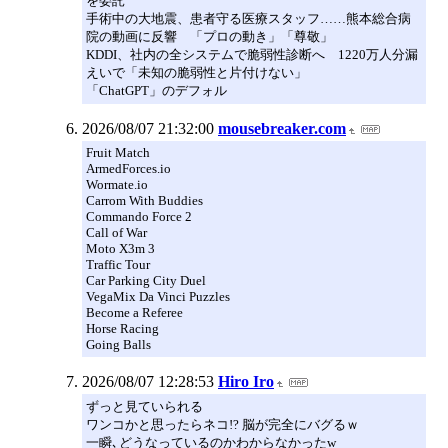
を委託
手術中の大地震、患者守る医療スタッフ……熊本総合病
院の動画に反響 「プロの動き」「尊敬」
KDDI、社内の全システムで脆弱性診断へ 1220万人分漏
えいで「未知の脆弱性と片付けない」
「ChatGPT」のデフォル
2026/08/07 21:32:00
mousebreaker.com
Fruit Match
ArmedForces.io
Wormate.io
Carrom With Buddies
Commando Force 2
Call of War
Moto X3m 3
Traffic Tour
Car Parking City Duel
VegaMix Da Vinci Puzzles
Become a Referee
Horse Racing
Going Balls
2026/08/07 12:28:53
Hiro Iro
ずっと見ていられる
ワンコかと思ったらネコ!? 脳が完全にバグるｗ
一瞬､どうなっているのかわからなかったw