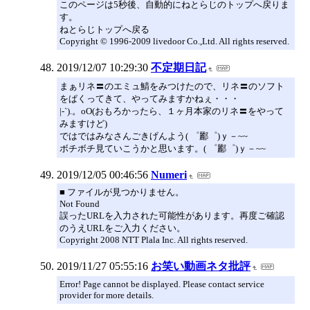
このページは5秒後、自動的にねとらじのトップへ戻りま
す。
ねとらじトップへ戻る
Copyright © 1996-2009 livedoor Co.,Ltd. All rights reserved.
2019/12/07 10:29:30
不定期日記
まぁリネ〓のエミュ鯖をみつけたので、リネ〓のソフト
をぱくってきて、やってみますかねぇ・・・
|-`).。oO(おもろかったら、１ヶ月本家のリネ〓をやって
みますけど)
ではではみなさんごきげんよう( ゜酈゜)ｙ－~~
ボチボチ見ていこうかと思います。( ゜酈゜)ｙ－~~
2019/12/05 00:46:56
Numeri
■ ファイルが見つかりません。
Not Found
誤ったURLを入力された可能性があります。再度ご確認
のうえURLをご入力ください。
Copyright 2008 NTT Plala Inc. All rights reserved.
2019/11/27 05:55:16
お笑い動画ネタ批評
Error! Page cannot be displayed. Please contact service
provider for more details.