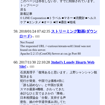
このページは存在しないか、すでに削除されています。
トップページ
戻る
新着記事
© LINE Corporation-■トラベル ■マネー ■消費財 ■ヘルス
ケア ■エンタメ ■オート ■IT ■通信 ■地域
2018/01/24 07:42:35
ストリーミング動画(ダウン
ロード)
Not Found
The requested URL /~curious/stream-soft1.html was not
found on this server.
Apache/2.2.15 (CentOS) Server at csx.jp Port 80
2017/11/30 22:10:28
3tohei’s Lonely Hearts Web
Site!
石原真理子「復帰あると思います」 上野シャンシャン観
覧決まる
犯行が発覚、中国では価格4倍に
「誰も認めない」と中国が反発
スマホ最新4機種、さわってきた
余計なひと言でまさかの「降格」
日本相撲協会「分裂」支持する声
密告、娘の中学退学揉み消してた