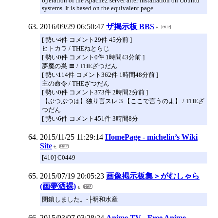
operation of the Apache2 server after installation on Ubuntu
systems. It is based on the equivalent page
2016/09/29 06:50:47
ザ掲示板 BBS
[ 勢い4件 コメント29件 45分前 ]
ヒトカラ / THEねとらじ
[ 勢い0件 コメント0件 1時間43分前 ]
夢魔の巣 〓 / THEざつだん
[ 勢い114件 コメント362件 1時間48分前 ]
主の命令 / THEざつだん
[ 勢い0件 コメント373件 2時間2分前 ]
【ぶつぶつは】独り言スレ３【ここで言うのよ】 / THEざ
つだん
[ 勢い6件 コメント451件 3時間8分
2015/11/25 11:29:14
HomePage - michelin’s Wiki
Site
[410] C0449
2015/07/19 20:05:23
画像掲示板集＞がむしゃら
(画夢洒裸)
閉鎖しました。-├明和水産
2015/03/07 03:28:24
Anime TV - Free Anime