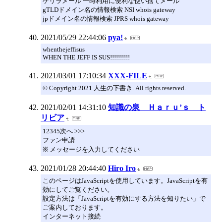
ゲリラメール 一時利用に便利な使い捨てメール
gTLDドメイン名の情報検索 NSI whois gateway
jpドメイン名の情報検索 JPRS whois gateway
2021/05/29 22:44:06
pya!
whenthejeffisus
WHEN THE JEFF IS SUS!!!!!!!!!!
2021/03/01 17:10:34
XXX-FILE
© Copyright 2021 人生の下書き. All rights reserved.
2021/02/01 14:31:10
知識の泉 Ｈａｒｕ’ｓ ト
リビア
12345次へ >>>
ファン申請
※ メッセージを入力してください
2021/01/28 20:44:40
Hiro Iro
このページはJavaScriptを使用しています。JavaScriptを有
効にしてご覧ください。
設定方法は「JavaScriptを有効にする方法を知りたい」で
ご案内しております。
インターネット接続