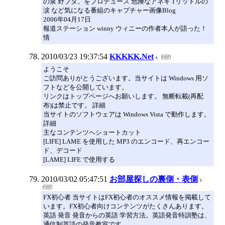
の泉 野ブタ。をプロデュース 危険なアネキ 1リットルの
涙 など気になる番組のキャプチャー画像Blog
2006年04月17日
報道ステーション winny ウィニーの作者本人が語った！
情
2010/03/23 19:37:54
KKKKK.Net
ようこそ
ご訪問ありがとうございます。当サイトは Windows 用ソ
フトなどを公開しています。
リンクはトップページへお願いします。 無断転載(再配
布)は禁止です。 詳細
当サイトのソフトウェアは Windows Vista で動作します。
詳細
主なコンテンツへショートカット
[LIFE] LAME を使用した MP3 のエンコード、再エンコー
ド、デコード
[LAME] LIFE で使用する
2010/03/02 05:47:51
お部屋探しの裏側・表側
FX初心者 当サイトはFX初心者のオススメ情報を掲載して
います。FX初心者向けコンテンツがたくさんあります。
英語 発音 発音からの英語 学習方法。英語発音特訓塾は、
通信制英語の発音教室です。