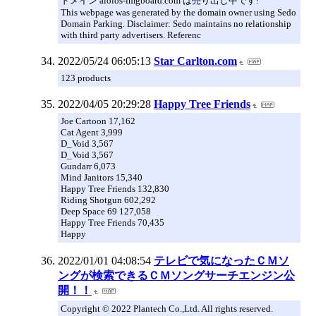
ドメイン aiolos-imgboard.com は売り出し中です!
This webpage was generated by the domain owner using Sedo
Domain Parking. Disclaimer: Sedo maintains no relationship
with third party advertisers. Referenc
2022/05/24 06:05:13
Star Carlton.com
123 products
2022/04/05 20:29:28
Happy Tree Friends
Joe Cartoon 17,162
Cat Agent 3,999
D_Void 3,567
D_Void 3,567
Gundarr 6,073
Mind Janitors 15,340
Happy Tree Friends 132,830
Riding Shotgun 602,292
Deep Space 69 127,058
Happy Tree Friends 70,435
Happy
2022/01/01 04:08:54
テレビで気になったＣＭソ
ングが検索できるＣＭソングサーチエンジン公
開！！
Copyright © 2022 Plantech Co.,Ltd. All rights reserved.