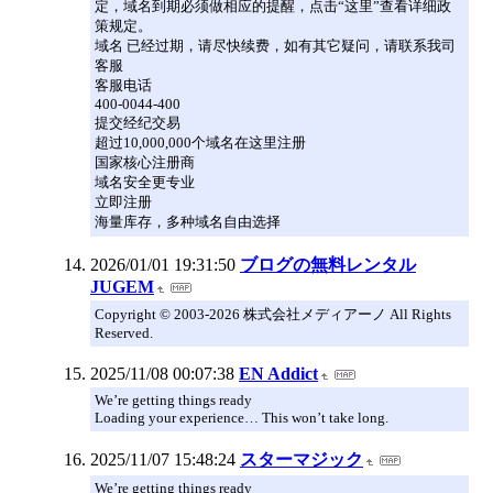
定，域名到期必须做相应的提醒，点击“这里”查看详细政
策规定。
域名 已经过期，请尽快续费，如有其它疑问，请联系我司
客服
客服电话
400-0044-400
提交经纪交易
超过10,000,000个域名在这里注册
国家核心注册商
域名安全更专业
立即注册
海量库存，多种域名自由选择
2026/01/01 19:31:50
ブログの無料レンタル
JUGEM
Copyright © 2003-2026 株式会社メディアーノ All Rights
Reserved.
2025/11/08 00:07:38
EN Addict
We’re getting things ready
Loading your experience… This won’t take long.
2025/11/07 15:48:24
スターマジック
We’re getting things ready