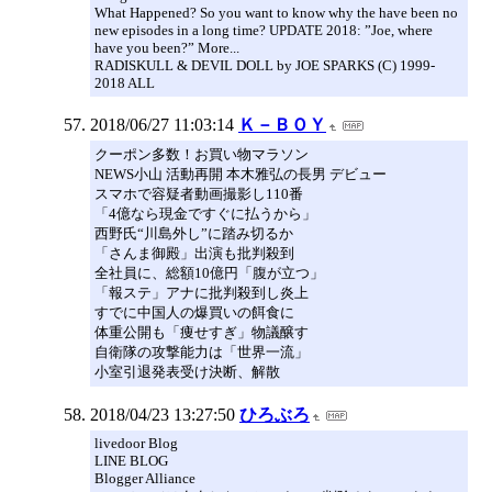
What Happened? So you want to know why the have been no
new episodes in a long time? UPDATE 2018: ”Joe, where
have you been?” More...
RADISKULL & DEVIL DOLL by JOE SPARKS (C) 1999-
2018 ALL
2018/06/27 11:03:14
Ｋ－ＢＯＹ
クーポン多数！お買い物マラソン
NEWS小山 活動再開 本木雅弘の長男 デビュー
スマホで容疑者動画撮影し110番
「4億なら現金ですぐに払うから」
西野氏“川島外し”に踏み切るか
「さんま御殿」出演も批判殺到
全社員に、総額10億円「腹が立つ」
「報ステ」アナに批判殺到し炎上
すでに中国人の爆買いの餌食に
体重公開も「痩せすぎ」物議醸す
自衛隊の攻撃能力は「世界一流」
小室引退発表受け決断、解散
2018/04/23 13:27:50
ひろぶろ
livedoor Blog
LINE BLOG
Blogger Alliance