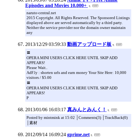
Episodes and Movies 10.000+
naruto-central.net
2015 Copyright. All Rights Reserved. The Sponsored Listings
displayed above are served automatically by a third party.
Neither the service provider nor the domain owner maintain
any
2013/12/29 03:59:33
動画アップロード板
〓
OPERA MINI USERS CLICK HERE UNTIL SKIP ADD
APPEARS!
Please Wait..
AdF.ly : shorten urls and earn money Your Site Here: 10,000
visitors / $5.00
〓
OPERA MINI USERS CLICK HERE UNTIL SKIP ADD
APPEARS!
P
2013/01/06 16:03:17
真みんとみんく！
Posted by mintmink at 15:02 │Comments(3) │TrackBack(0)
│素材
2012/09/14 16:09:24
gprime.net