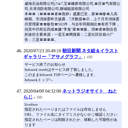
威海石油有限公司j7sk7,宝〓橡胶有限公司,〓庄〓气有限公
司,天津消防有限公司,聊城能源有限公司
本〓〓（〓〓〓〓者〓燕婷）盛夏已至，家〓〓修〓入高
峰期。市消保委昨天披露，7月数据〓示，上个月市消保委
共受理家〓〓修投〓502件，与去年同期相比〓有所下降，
但其中仍有近四成〓嫌“李鬼”家〓〓修。消〓者〓取信息
的途径主要来源：一是互〓网搜索；二是社区信箱小广
告；三是〓〓〓〓。
2020/07/23 20:49:10
朝目新聞 ネタ絵＆イラスト
ギャラリー「アサメグラフ」
サービス終了のお知らせ
Infoseek iswebはサービス終了致しました。
このままInfoseek TOPページへ遷移します。
Infoseekトップへ
2020/04/09 04:32:00
ネットラジオサイト ねと
らじ
livedoor
指定されたページまたはファイルは存在しません
URL、ファイル名にタイプミスがないかご確認ください
指定されたページは削除されたか、移動した可能性があ
ります