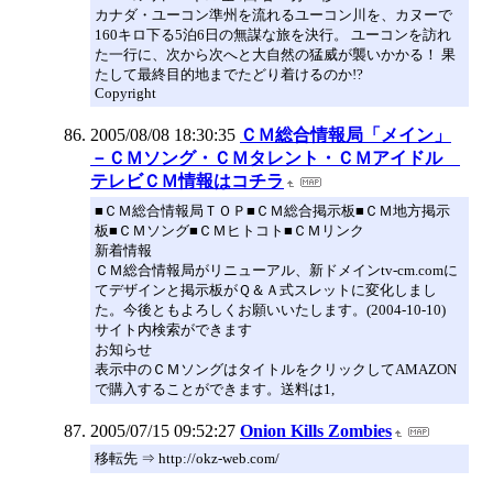
カナダ・ユーコン準州を流れるユーコン川を、カヌーで
160キロ下る5泊6日の無謀な旅を決行。 ユーコンを訪れ
た一行に、次から次へと大自然の猛威が襲いかかる！ 果
たして最終目的地までたどり着けるのか!?
Copyright
2005/08/08 18:30:35
ＣＭ総合情報局「メイン」
－ＣＭソング・ＣＭタレント・ＣＭアイドル
テレビＣＭ情報はコチラ
■ＣＭ総合情報局ＴＯＰ■ＣＭ総合掲示板■ＣＭ地方掲示
板■ＣＭソング■ＣＭヒトコト■ＣＭリンク
新着情報
ＣＭ総合情報局がリニューアル、新ドメインtv-cm.comに
てデザインと掲示板がＱ＆Ａ式スレットに変化しまし
た。今後ともよろしくお願いいたします。(2004-10-10)
サイト内検索ができます
お知らせ
表示中のＣＭソングはタイトルをクリックしてAMAZON
で購入することができます。送料は1,
2005/07/15 09:52:27
Onion Kills Zombies
移転先 ⇒ http://okz-web.com/