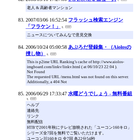
老人 & 高齢者マンション
2007/03/06 16:52:54
フラッシュ検索エンジン
「フラケン！」
ニュースについてみんなで意見交換
2006/10/24 05:00:58
あぷろだ登録集・（Aiolosの
捜し物）
This is p2ime URL Ranking’s cache of http://www.aiolos-
imgboard.com/linkv/linkv.html ( at 06/10/23 22:04 ).
Not Found
The requested URL /menu.html was not found on this server.
Additionally, a 404 Not
2006/06/29 17:33:47
水曜どうでしょう - 無料番組
ヘルプ
連絡先
リンク
無料配信
HTBで2001年秋にテレビ放映された「ユーコン160キロ」
シリーズ全7回を無料でご覧いただけます。
ユーコン川160キロ 全7回 各22分54秒