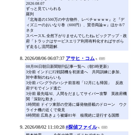
2026.08.07
ずっと見ていられる
羅列
『北海道の1500万の中古物件、レベチｗｗｗｗ』と『デ
ィズニーのおいなり巻（600円）、賛否両論ｗ』ほか 8/7
ネタ
スペースX､全然下がりませんでしたね｡ピックアップ・政
府「トラックはサービスエリア利用有料化すればサボら
ず走るし流問題解.
2026/08/06 06:07:37
アサヒ・コム
08月06日朝日新聞朝刊記事一覧へ（朝5時更新）
3分前 インドにF2戦闘機を初派遣へ 共同訓練に参加、
対中牽制のねらいも
3分前 バングラのハシナ前首相「12月にも帰国」 反政
府デモでインド逃亡
3分前 最先端AI、人間をだましてサイバー攻撃 英政府機
関「深刻な欺き」
1時間前 ドイツ東部の空港に爆発物搭載のドローン ウク
ライナ機の近くで発見
6時間前 広島きょう被爆81年 核廃絶に逆行する国際
2026/08/02 11:10:28
#探偵ファイル