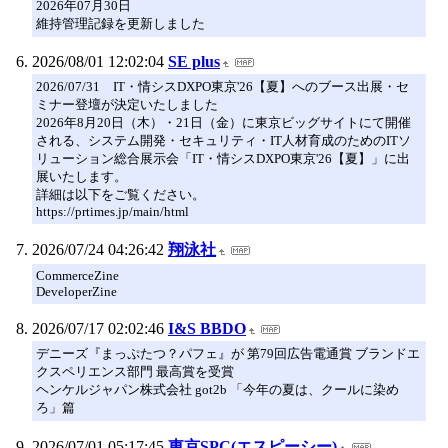
2026年07月30日
維持管理記録を更新しました
2026/08/01 12:02:04
SE plus
2026/07/31 IT・情シスDXPO東京'26【夏】へのブース出展・セ
ミナー登壇が決定いたしました
2026年8月20日（木）・21日（金）に東京ビッグサイトにて開催
される、システム開発・セキュリティ・IT人材育成のためのITソ
リューション総合展示会「IT・情シスDXPO東京'26【夏】」に出
展いたします。
詳細は以下をご覧ください。
https://prtimes.jp/main/html
2026/07/24 04:26:42
翔泳社
CommerceZine
DeveloperZine
2026/07/17 02:02:46
I&S BBDO
デニーズ『まっぷたつ？パフェ』が 第79回広告電通賞 ブランドエ
クスペリエンス部門 最高賞を受賞
ヘンケルジャパン株式会社 got2b 「今年の夏は、クールに染め
ろ」篇
2026/07/01 05:17:45
東京SPC(エスピーシー)