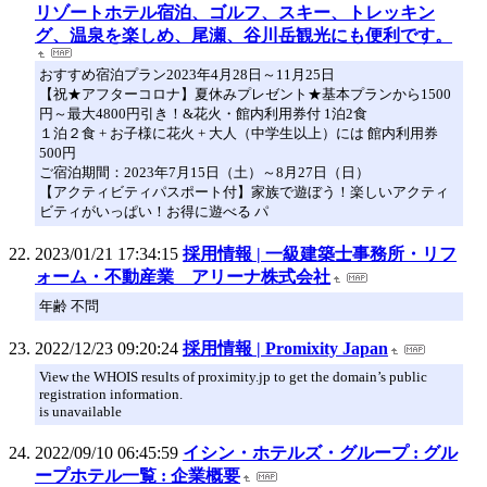
リゾートホテル宿泊、ゴルフ、スキー、トレッキン
グ、温泉を楽しめ、尾瀬、谷川岳観光にも便利です。
おすすめ宿泊プラン2023年4月28日～11月25日
【祝★アフターコロナ】夏休みプレゼント★基本プランから1500
円～最大4800円引き！&花火・館内利用券付 1泊2食
１泊２食 + お子様に花火 + 大人（中学生以上）には 館内利用券
500円
ご宿泊期間：2023年7月15日（土）～8月27日（日）
【アクティビティパスポート付】家族で遊ぼう！楽しいアクティ
ビティがいっぱい！お得に遊べる パ
2023/01/21 17:34:15
採用情報 | 一級建築士事務所・リフ
ォーム・不動産業 アリーナ株式会社
年齢 不問
2022/12/23 09:20:24
採用情報 | Promixity Japan
View the WHOIS results of proximity.jp to get the domain’s public
registration information.
is unavailable
2022/09/10 06:45:59
イシン・ホテルズ・グループ : グル
ープホテル一覧 : 企業概要