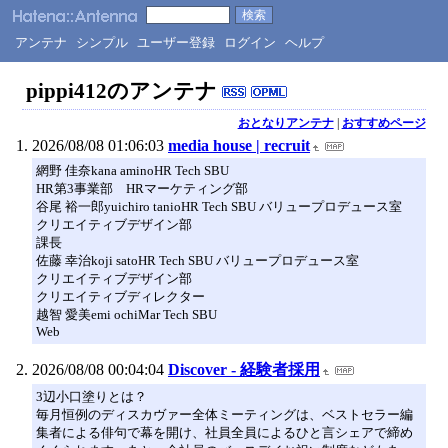
アンテナ
シンプル
ユーザー登録
ログイン
ヘルプ
pippi412のアンテナ
おとなりアンテナ
|
おすすめページ
2026/08/08 01:06:03
media house | recruit
網野 佳奈kana aminoHR Tech SBU
HR第3事業部 HRマーケティング部
谷尾 裕一郎yuichiro tanioHR Tech SBU バリュープロデュース室
クリエイティブデザイン部
課長
佐藤 幸治koji satoHR Tech SBU バリュープロデュース室
クリエイティブデザイン部
クリエイティブディレクター
越智 愛美emi ochiMar Tech SBU
Web
2026/08/08 00:04:04
Discover - 経験者採用
3辺小口塗りとは？
毎月恒例のディスカヴァー全体ミーティングは、ベストセラー編
集者による俳句で幕を開け、社員全員によるひと言シェアで締め