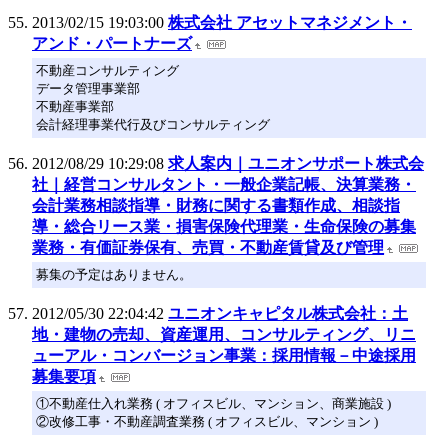
2013/02/15 19:03:00
株式会社 アセットマネジメント・
アンド・パートナーズ
不動産コンサルティング
データ管理事業部
不動産事業部
会計経理事業代行及びコンサルティング
2012/08/29 10:29:08
求人案内｜ユニオンサポート株式会
社｜経営コンサルタント・一般企業記帳、決算業務・
会計業務相談指導・財務に関する書類作成、相談指
導・総合リース業・損害保険代理業・生命保険の募集
業務・有価証券保有、売買・不動産賃貸及び管理
募集の予定はありません。
2012/05/30 22:04:42
ユニオンキャピタル株式会社：土
地・建物の売却、資産運用、コンサルティング、リニ
ューアル・コンバージョン事業：採用情報－中途採用
募集要項
①不動産仕入れ業務 ( オフィスビル、マンション、商業施設 )
②改修工事・不動産調査業務 ( オフィスビル、マンション )