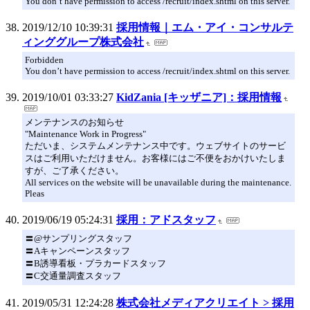
You don’t have permission to access /recruit/index.shtml on this server.
2019/12/10 10:39:31
採用情報｜エム・アイ・コンサルテ
ィンググループ株式会社
Forbidden
You don’t have permission to access /recruit/index.shtml on this server.
2019/10/01 03:33:27
KidZania [キッザニア]：採用情報
メンテナンスのお知らせ
"Maintenance Work in Progress"
ただいま、システムメンテナンス中です。ウェブサイトのサービ
スはご利用いただけません。お客様にはご不便をおかけいたしま
すが、ご了承ください。
All services on the website will be unavailable during the maintenance.
Pleas
2019/06/19 05:24:31
採用：アドスタッフ
〓@サンプリングスタッフ
〓Aキャンペーンスタッフ
〓B誘導看板・プラカードスタッフ
〓C交通量調査スタッフ
2019/05/31 12:24:28
株式会社メディアクリエイト > 採用