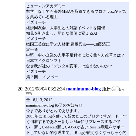
ヒューマンアカデミー
留学しなくても海外MBAを取得できるプログラムが人気
を集めている理由
ビズリーチ
経済同友会、大学生との対話イベントを開催
知見を引き出し、新たな価値に変えるAI
ビズリーチ
戦国三英傑に学ぶ人材術 豊臣秀吉――加藤清正
富士通
中堅・中小企業の人手不足解消に効く働き方改革とは？
日本マイクロソフト
なぜ我が社の「デジタル変革」は進まないのか？
ビズリーチ
第７回・ イノベー
2012/08/04 03:22:34
mamimume-blog
服部宗弘
金 - 8月 3, 2012
mamimume-blog 終了のお知らせ
今までありがとねであります。
2003年にiBlogを使って始めたこのブログですが、もーす
ぐ到着するであろー新しいMacにリプレースするに伴
い、新しいMacの新しいOSXが古いRosetta環境をサポー
トしていない的な理由で、iBlogが使えなくなっちゃう的