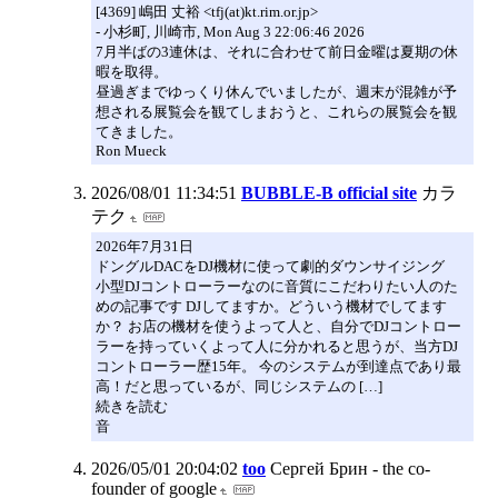
[4369] 嶋田 丈裕 <tfj(at)kt.rim.or.jp>
- 小杉町, 川崎市, Mon Aug 3 22:06:46 2026
7月半ばの3連休は、それに合わせて前日金曜は夏期の休
暇を取得。
昼過ぎまでゆっくり休んでいましたが、週末が混雑が予
想される展覧会を観てしまおうと、これらの展覧会を観
てきました。
Ron Mueck
2026/08/01 11:34:51
BUBBLE-B official site
カラ
テク
2026年7月31日
ドングルDACをDJ機材に使って劇的ダウンサイジング
小型DJコントローラーなのに音質にこだわりたい人のた
めの記事です DJしてますか。どういう機材でしてます
か？ お店の機材を使うよって人と、自分でDJコントロー
ラーを持っていくよって人に分かれると思うが、当方DJ
コントローラー歴15年。 今のシステムが到達点であり最
高！だと思っているが、同じシステムの […]
続きを読む
音
2026/05/01 20:04:02
too
Сергей Брин - the co-
founder of google