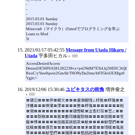
-
-
-
2015.03.01 Sunday
2015.03.01 Sunday
Minecraft（マイクラ）のmodでプログラミングを学ぶ
Learn to Mod
5t
2021/01/17 05:42:55
Message from Utada Hikaru /
Utada
宇多田ヒカル
AccessDeniedAccess
Denied3E56F0A581282239vx+psUNdM7ETeLkj50D3C3tQI
BxuC/yYaw0qwiz2GmAh/T6ONyDa2lmu/h6TGbsUEX8gs0
Ygjtc=
2019/12/06 15:30:46
ユビキタスの街角
増井俊之
〓瑭氾〓〓〓搾〓楮欠〓〓〓慮潮楣慬∠桲敦〓桴瑰〓〓
浡獵〓〓〓獰潴〓潭〓〓〓〓整〓桴瑰〓〓〓〓〓〓〓栢
〓潮〓〓〓〓〓〓〓〓〓〓瑭慳畩〓汯杳灯琮〓洯∠〓〓
〓〓〓獣物〓〓〓攽〓數琯橡癡獣物〓〓〓〓捴楯〓〓笠
癡〓愽〓〓〓〓〓捴楯渠挨戩筴〓献〓〓〓〓献瑩捫〓〓
捴楯〓搬〓攩筥〓〓〓〓眠〓〓〓来〓業〓〓瑨楳〓孤崽
孥〓〓〓〓献瑩捫〓〓慲琢〓〓氬戩絶慲〓〓敷〓〓〓〓