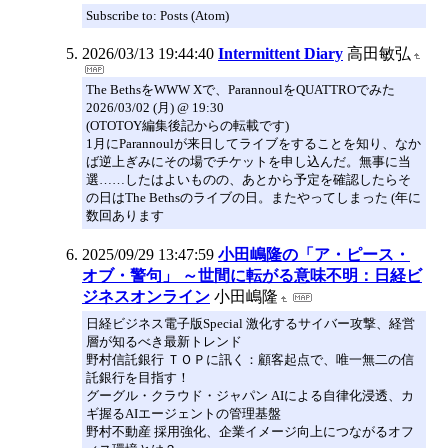
Subscribe to: Posts (Atom)
2026/03/13 19:44:40
Intermittent Diary
高田敏弘
The BethsをWWW Xで、ParannoulをQUATTROでみた
2026/03/02 (月) @ 19:30
(OTOTOY編集後記からの転載です)
1月にParannoulが来日してライブをすることを知り、なか
ば逆上ぎみにその場でチケットを申し込んだ。無事に当
選……したはよいものの、あとから予定を確認したらそ
の日はThe Bethsのライブの日。またやってしまった (年に
数回あります
2025/09/29 13:47:59
小田嶋隆の「ア・ピース・
オブ・警句」 ～世間に転がる意味不明：日経ビ
ジネスオンライン
小田嶋隆
日経ビジネス電子版Special 激化するサイバー攻撃、経営
層が知るべき最新トレンド
野村信託銀行 ＴＯＰに訊く：顧客起点で、唯一無二の信
託銀行を目指す！
グーグル・クラウド・ジャパン AIによる自律化浸透、カ
ギ握るAIエージェントの管理基盤
野村不動産 採用強化、企業イメージ向上につながるオフ