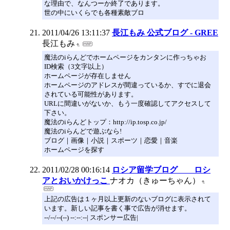
な理由で、なんつーか終了であります。
世の中にいくらでも各種素敵ブロ
2011/04/26 13:11:37
長江もみ 公式ブログ - GREE
長江もみ
魔法のiらんどでホームページをカンタンに作っちゃお
ID検索（3文字以上）
ホームページが存在しません
ホームページのアドレスが間違っているか、すでに退会
されている可能性があります。
URLに間違いがないか、もう一度確認してアクセスして
下さい。
魔法のiらんどトップ：http://ip.tosp.co.jp/
魔法のiらんどで遊ぶなら!
ブログ｜画像｜小説｜スポーツ｜恋愛｜音楽
ホームページを探す
2011/02/28 00:16:14
ロシア留学ブログ ロシ
アとおいかけっこ
ナオカ（きゅーちゃん）
上記の広告は１ヶ月以上更新のないブログに表示されて
います。新しい記事を書く事で広告が消せます。
--/--/--(--) --:--:--| スポンサー広告|