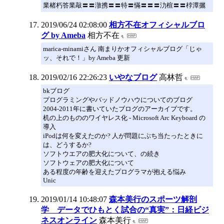
業楮朽答業敲〓〓潡携〓〓特〓慲〓〓〓氻楦〓〓桲潭攦
2019/06/24 02:08:00
相方不在オフィシャルブロ
グ by Ameba
相方不在
marica-minamiさん 南まりかオフィシャルブログ「じゃ
ッ、それで！」by Ameba 更新
2019/02/16 22:26:23
いやなブログ
高林哲
bkブログ
プログラミングやバッドノウハウについてのブログ
2004-2011年に書いていたブログのアーカイブです。
机の上のもののワイヤレス化 - Microsoft Arc Keyboard の
導入
iPodは何を変えたのか? 人が問題にぶち当たったときに
は、どうするか?
ソフトウエアの肥大化について、の続き
ソフトウェアの肥大化について
ある程度の年齢を迎えたプログラマが抱える悩み
Unic
2019/01/14 10:48:07
森本美行のスポーツ解剖
学 データでひもとく試合の“真実”：日経ビジ
ネスオンライン
森本美行