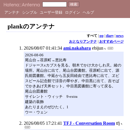
アンテナ
シンプル
ユーザー登録
ログイン
ヘルプ
plankのアンテナ
すべて
|
pp
|
diary
|
news
おとなりアンテナ
|
おすすめページ
2026/08/07 01:41:34
ami.nakahara
ebijun
2026-08-06
尾山台→荏原町→恵比寿
ドジャースxカブスを見る。朝木でかけ大かしわ天。綾の
場所。尾山台に出て、尾山台図書館。荏原町に出て、源
氏前図書館。中延から五反田経由で恵比寿に出て、ヱビ
スビール記念館で涼音の華やぎ。中目黒に出て、吉そば
でかきあげ天丼セット。中目黒図書館に寄って戻る。
尾山台図書館
サイレント・ウィッチ 9-extra
建築の装飾
あたりまえのぜひたく。1
ウー・ウェン
2026/08/05 17:21:41
TFJ - Conversation Room
tfj