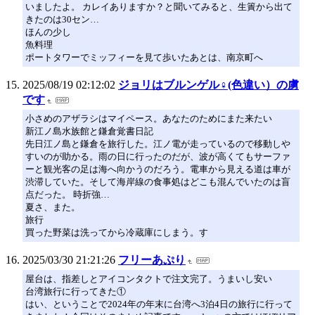
いましたよ。 カレイありますか？と聞いてみると、生簀から出て
きたのは30セン…
ほんの少し
魚料理
ポートタワーでミッフィーを見て歩いたあとは、南京町へ
2025/08/19 02:12:02
ジョリはブルンゲル♀(色違い）の虜
です
小さめのアザラシはマイペース。あなたのためにまた来たい
新江ノ島水族館と鎌倉覚書日記
先日江ノ島と鎌倉を旅行した。江ノ電が走っているので移動しや
すいのが助かる。雨の日に行ったのだが、波が高くてもサーファ
ーと観光客の足は海へ向かうのだろう。電車から見える道は車が
渋滞していた。そして海岸線の食事処はどこも混んでいたのは盲
点だった。 時折強…
夏さ、また。
旅行
買った野菜は洗ってから冷蔵庫にしまう。す
2025/03/30 21:21:26
フリーあぷり
屋台は、指差しとアイコンタクトで注文完了。うまいし安い
台湾旅行に行ってきた①
はい、ということで2024年の年末に台湾へ3泊4日の旅行に行って