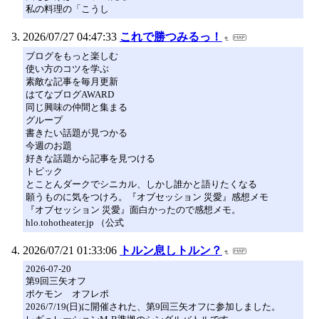
私の料理の「こうし
2026/07/27 04:47:33
これで勝つみるっ！
ブログをもっと楽しむ
使い方のコツを学ぶ
素敵な記事を毎月更新
はてなブログAWARD
同じ興味の仲間と集まる
グループ
書きたい話題が見つかる
今週のお題
好きな話題から記事を見つける
トピック
とことんダークでシニカル、しかし誰かと語りたくなる
願うものに気をつけろ。『オブセッション 災愛』感想メモ
『オブセッション 災愛』面白かったので感想メモ。
hlo.tohotheater.jp （公式
2026/07/21 01:33:06
トルン息しトルン？
2026-07-20
第9回三矢オフ
ポケモン オフレポ
2026/7/19(日)に開催された、第9回三矢オフに参加しました。