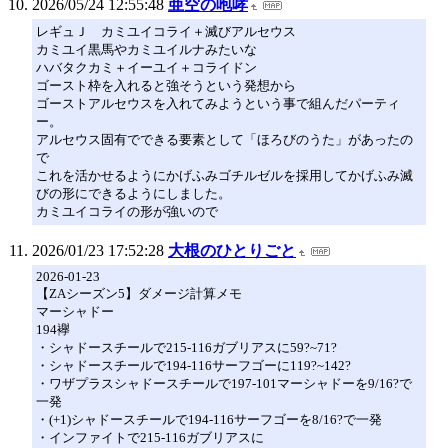
2026/05/24 12:55:48
亜空の咆哮
レギュＪ カミユイコライ＋滅びアルセウス
カミユイ黒馬やカミユイルナみたいな
ハバタクカミ＋イーユイ＋コライドン
ゴースト枠を入れると強そうという発想から
ゴーストアルセウスを入れてみようという事で組んだパーティ
ー。
アルセウス固有でできる要素として「ほろびのうた」があったの
で
これを活かせるようにかげふみゴチルゼルを採用してかげふみ滅
びの形にできるようにしました。
カミユイコライの形が強いので
2026/01/23 17:52:28
大根のひとりごと
2026-01-23
【ZAシーズン5】ダメージ計算メモ
マーシャドー
194襷
・シャドースチールで215-116ガブリアスに59?~71?
・シャドースチールで194-116サーフゴーに119?~142?
・ワザプラスシャドースチールで197-101マーシャドーを9/16?で
一発
・(+1)シャドースチールで194-116サーフゴーを8/16?で一発
・インファイトで215-116ガブリアスに