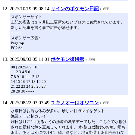
2025/10/19 09:08:14
リインのポケモン日記
スポンサーサイト
上記の広告は１ヶ月以上更新のないブログに表示されています。
新しい記事を書く事で広告が消せます。
-------- :
スポンサー広告 :
Pagetop
FC2Ad
2025/09/03 05:11:01
ポケモン復帰勢
08 | 2025/09 | 10
- 1 2 3 4 5 6
7 8 9 10 11 12 13
14 15 16 17 18 19 20
21 22 23 24 25 26 27
28 29 30 - - - -
2025/08/22 03:03:49
ユキノオーはオワコン
水曜日はお店も休みが多い。珍しい甘ガレイをゲット
漁業デーと甘ガレイ
昨日は月に2回ある近くの漁港の漁業デーでした。こちらで水揚げ
された新鮮な魚を直売してくれます。 水槽には活けのお魚、蛸も
沢山。あとは別にウオゼ、鯵、鱧など。地元野菜も沢山売られて