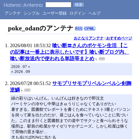
アンテナ
シンプル
ユーザー登録
ログイン
ヘルプ
poke_odanのアンテナ
おとなりアンテナ
|
おすすめページ
2026/08/01 18:53:32
喰い断〓さんのポケモン生活 【こ
の記事は一番上に表示したいです】喰い断ブログ内、
喰い断放送内で使われる単語等まとめ
2026 . 07 «
» 2026 . 09
2026/07/28 00:51:52
サモプリサモプリベルンベルン剣舞
逆鱗
緑の彩りはいんげん。いんげんは好きなので即注文
バーミヤンの冷やし中華はきゅうりじゃなくてありがたい
暑すぎる。図書館でレポートを書くためにテキスト3冊とパソコン
を持って家を出たのだが、昼ごはんを食べていないことに気づい
た。このまま行くと図書館までの道中でサクッと食べられそうな
場所は、駅前の松屋かサイゼリヤかデニーズ。しかし松屋は狭く
て荷物の置き場が…
犬も歩けばPOWに当たる