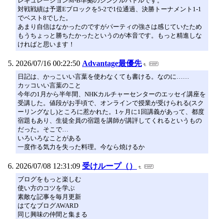
レギュレーションM-B準拠のシングルバトルです。
対戦戦績は予選Eブロックを5-2で1位通過、決勝トーナメント1-1
でベスト8でした。
あまり自信はなかったのですがパーティの強さは感じていたため
もうちょっと勝ちたかったというのが本音です。もっと精進しな
ければと思います！
2026/07/16 00:22:50
Advantage最優先
日記は、かっこいい言葉を使わなくても書ける。なのに……
カッコいい言葉のこと
今年の1月から半年間、NHKカルチャーセンターのエッセイ講座を
受講した。値段がお手頃で、オンラインで授業が受けられる(スク
ーリングなし)ところに惹かれた。1ヶ月に1回講義があって、都度
宿題もあり、生徒全員の宿題を講師が講評してくれるというもの
だった。そこで…
いろいろなことがある
一度作る気力を失った料理。今なら焼けるか
2026/07/08 12:31:09
受けループ（）
ブログをもっと楽しむ
使い方のコツを学ぶ
素敵な記事を毎月更新
はてなブログAWARD
同じ興味の仲間と集まる