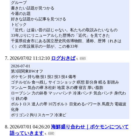
グループ
書きたい話題が見つかる
今週のお題
好きな話題から記事を見つける
トピック
「近代」は遠い昔の話じゃない。私たちの取説みたいなもの
33年ぶりにリニューアルした歴博の「近代」を見てきた
千葉県佐倉市にある国立歴史民俗博物館、通称、歴博（れきは
く）の常設展示の一部が、この春33年
2026/07/02 11:12:10
ログおきば
2026-07-01
第3回関東BWオフ
ポケモン 持ち物 技1 技2 技3 技4 備考
ゴチルゼル 食べ残し サイコショック 瞑想 影分身 眠る 影踏み
マンムー 気合の襷 氷柱針 地震 氷の礫 寝言 厚い脂肪
ローブシン 力の鉢巻 マッハパンチ 冷凍パンチ 気合パンチ 身代わ
り 鉄の拳
ボルトロス 達人の帯 10万ボルト 目覚めるパワー氷 馬鹿力 電磁波
化身
ポリゴン2 拘りスカーフ 冷凍ビ
2026/07/01 04:26:20
海鮮盛り合わせ｜ポケモンについて
語っていきます