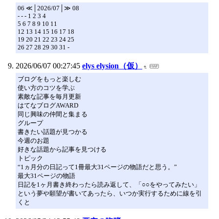
06 ≪│2026/07│≫ 08
- - - 1 2 3 4
5 6 7 8 9 10 11
12 13 14 15 16 17 18
19 20 21 22 23 24 25
26 27 28 29 30 31 -
2026/06/07 00:27:45
elys elysion（仮）
ブログをもっと楽しむ
使い方のコツを学ぶ
素敵な記事を毎月更新
はてなブログAWARD
同じ興味の仲間と集まる
グループ
書きたい話題が見つかる
今週のお題
好きな話題から記事を見つける
トピック
“1ヵ月分の日記って1冊最大31ページの物語だと思う。”
最大31ページの物語
日記を1ヶ月書き終わったら読み返して、「○○をやってみたい」
という夢や願望が書いてあったら、いつか実行するために線を引
くと