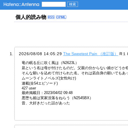
個人的読み物
2026/08/08 14:05:29
The Sweetest Pain （改訂版）
R１
竜の眠る丘に吹く風は（N2623L）
凪という名は母が付けたものだ。父親の分からない娘がどうか
そんな願いを込めて付けられた名。それは凪自身の願いでもあっ
ムーンライトノベルズ(女性向け)
連載(全54エピソード)
427 user
最終掲載日：2023/04/02 09:48
悪堕ち姫は実家没落をねらう（N2545BX）
昔、大好きだった話があった