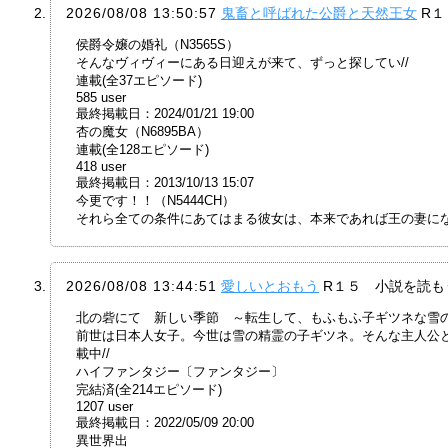
2026/08/08 13:50:57
鬼畜と呼ばれた公爵と天然王女
R
侯爵令嬢の婚礼（N3565S）
そんなヴィヴィーにある日迎えが来て、ずっと探してい//
連載(全37エピソード)
585 user
最終掲載日：2024/01/21 19:00
杏の魔女（N6895BA）
連載(全128エピソード)
418 user
最終掲載日：2013/10/13 15:07
今更です！！（N5444CH）
それら全ての条件にあてはまる彼女は、本来であれば王の妻に
2026/08/08 13:44:51
愛しいとおもう
R１５ 小説を読も
北の砦にて 新しい季節 ～転生して、もふもふ子ギツネな雪の精
前世は日本人女子。今世は雪の精霊の子ギツネ。そんな主人公と
載中//
ハイファンタジー〔ファンタジー〕
完結済(全214エピソード)
1207 user
最終掲載日：2022/05/09 20:00
異世界出