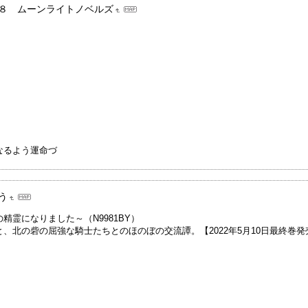
１８ ムーンライトノベルズ
なるよう運命づ
う
霊になりました～（N9981BY）
、北の砦の屈強な騎士たちとのほのぼの交流譚。【2022年5月10日最終巻