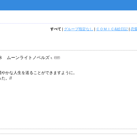
すべて
|
グループ指定なし
|
ＣＯＭＩＣ&絵日記
|
恋
８ ムーンライトノベルズ
穏やかな人生を送ることができますように。
た。//