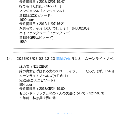
最終掲載日：2023/12/01 19:47
捨てられた側妃（N6536BF）
ノンジャンル〔ノンジャンル〕
連載(全22エピソード)
1690 user
最終掲載日：2012/11/07 16:21
八男って、それはないでしょう！ （N8802BQ）
ハイファンタジー〔ファンタジー〕
連載(全296エピソード)
1589
2026/08/08 02:12:23
翡翠の蔦
R１８ ムーンライトノベ
緑の雫（N2692BG）
緑の魔女と呼ばれる女のスローライフ。……だったはず。R-18要素は
ムーンライトノベルズ(女性向け)
完結済(全68エピソード)
804 user
最終掲載日：2013/05/24 19:00
セカンドトリップと私の７人の夫達について（N2444CN）
１年前、私は異世界に迷