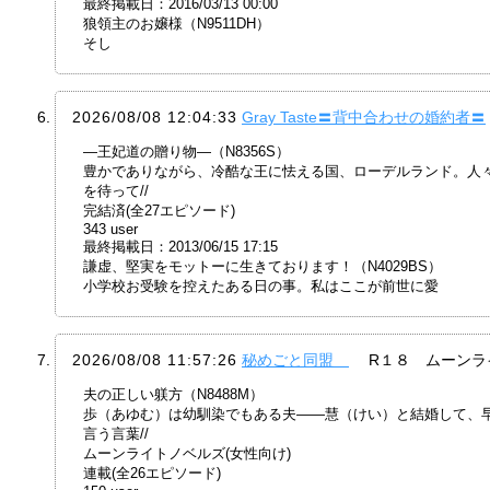
最終掲載日：2016/03/13 00:00
狼領主のお嬢様（N9511DH）
そし
2026/08/08 12:04:33
Gray Taste〓背中合わせの婚約者〓
―王妃道の贈り物―（N8356S）
豊かでありながら、冷酷な王に怯える国、ローデルランド。人
を待って//
完結済(全27エピソード)
343 user
最終掲載日：2013/06/15 17:15
謙虚、堅実をモットーに生きております！（N4029BS）
小学校お受験を控えたある日の事。私はここが前世に愛
2026/08/08 11:57:26
秘めごと同盟
R１８ ムーンラ
夫の正しい躾方（N8488M）
歩（あゆむ）は幼馴染でもある夫――慧（けい）と結婚して、
言う言葉//
ムーンライトノベルズ(女性向け)
連載(全26エピソード)