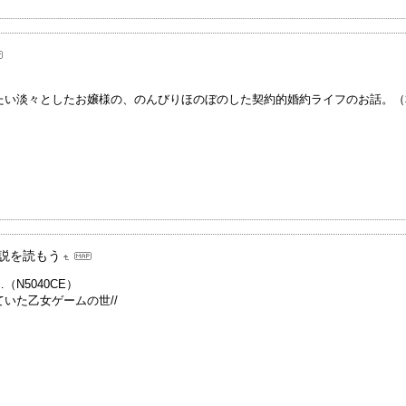
たい淡々としたお嬢様の、のんびりほのぼのした契約的婚約ライフのお話。（
説を読もう
N5040CE）
いた乙女ゲームの世//