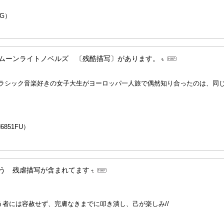
G）
ムーンライトノベルズ 〔残酷描写〕があります。
■クラシック音楽好きの女子大生がヨーロッパ一人旅で偶然知り合ったのは、同
51FU）
う 残虐描写が含まれてます
者には容赦せず、完膚なきまでに叩き潰し、己が楽しみ//