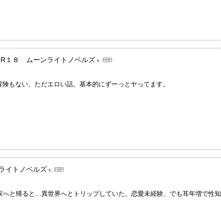
R１８ ムーンライトノベルズ
冒険もない、ただエロい話。基本的にずーっとヤってます。
ライトノベルズ
で家へと帰ると…異世界へとトリップしていた。恋愛未経験、でも耳年増で性