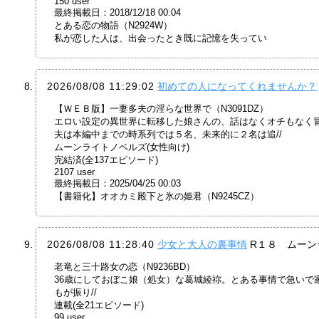
150 user
最終掲載日：2018/12/18 00:04
とある恋の物語（N2924W）
私が恋した人は、出会ったとき既に記憶を失ってい
2026/08/08 11:29:02
初めての人になってくれませんか？
【ＷＥＢ版】一妻多夫の淫らな世界で（N3091DZ）
エロい設定の異世界に転移した娘さんの、話はなくオチもなく
夫は本編中までの時系列では５名、未来的に２名は追//
ムーンライトノベルズ(女性向け)
完結済(全137エピソード)
2107 user
最終掲載日：2025/04/25 00:03
【書籍化】オオカミ殿下と氷の姫君（N9245CZ）
2026/08/08 11:28:40
少女と大人の裏事情
R１８ ムーン
老竜と三十路女の恋（N9236BD）
36歳にしておぼこ娘（処女）な葛城綾祢。とある事情で急い
もが振り//
連載(全21エピソード)
99 user