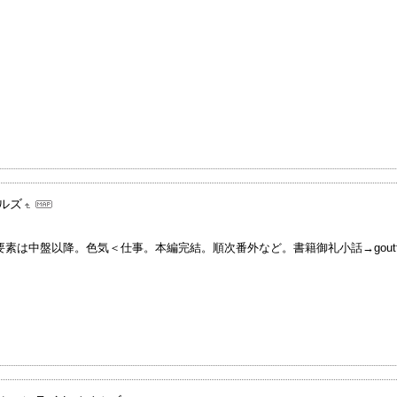
ルズ
中盤以降。色気＜仕事。本編完結。順次番外など。書籍御礼小話→goutteverte