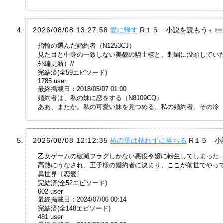
2026/08/08 13:27:58
愛に帰す
R１５ 小説を読もう
指輪の選んだ婚約者（N1253CJ）
見た目と中身の一致しない美貌の騎士様と、刺繍に没頭してい
外編更新）//
完結済(全59エピソード)
1785 user
最終掲載日：2018/05/07 01:00
婚約者は、私の妹に恋をする（N8109CQ）
ああ、またか。私の可愛い妹を見つめる、私の婚約者。その冷
2026/08/08 12:12:35
椿の華は枯れずに落ちる
R１５ 小
乙女ゲームの破滅フラグしかない悪役令嬢に転生してしまった…（
高熱にうなされ、王子様の婚約者に決まり、ここが前世でやって
異世界〔恋愛〕
完結済(全52エピソード)
602 user
最終掲載日：2024/07/06 00:14
完結済(全148エピソード)
481 user