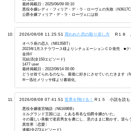
最終掲載日：2025/06/09 00:10
悪役令嬢レディ・フィリア・デ・ラ・ローヴェの失敗（N3617C
公爵令嬢フィリア・デ・ラ・ローヴェには前
2026/08/08 11:25:51
買われた恋の取り戻し方
R１８ 
オペラ座の恋人（N8135BT）
2023年1月ステラワース様よりシチュエーションＣＤ発売 
金持//
完結済(全150エピソード)
1477 user
最終掲載日：2022/08/14 00:00
どうせ捨てられるのなら、最後に好きにさせていただきます（N68
※一迅社メリッサ様より書籍化、
2026/08/08 07:41:51
世界を翔ける！
R１５ 小説を読も
悪役令嬢後宮物語（N6169BB）
エルグランド王国には、とある有名な伯爵令嬢がいた。
その麗しい美貌で老若男女を虜にし、意のままに動かす。逆らう
異世界〔恋愛〕
連載(全273エピソード)