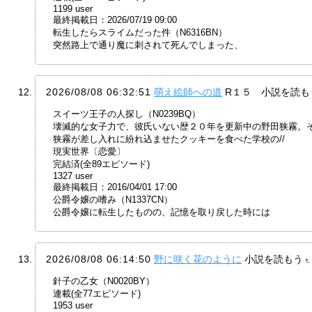
1199 user
最終掲載日：2026/07/19 09:00
転生したらスライムだった件（N6316BN）
突然路上で通り魔に刺されて死んでしまった、
2026/08/08 06:32:51
萌え絵師への道
R１５ 小説を読も
スイーツ王子の人探し（N0239BQ）
壊滅的な女子力で、彼氏いない歴２０年を更新中の野田狭霧。
狭霧が差し入れに紛れ込ませたクッキーを食べた学校の//
現実世界〔恋愛〕
完結済(全89エピソード)
1327 user
最終掲載日：2016/04/01 17:00
公爵令嬢の嗜み（N1337CN）
公爵令嬢に転生したものの、記憶を取り戻した時には
2026/08/08 06:14:50
野に咲く花のように
小説を読もう
針子の乙女（N0020BY）
連載(全77エピソード)
1953 user