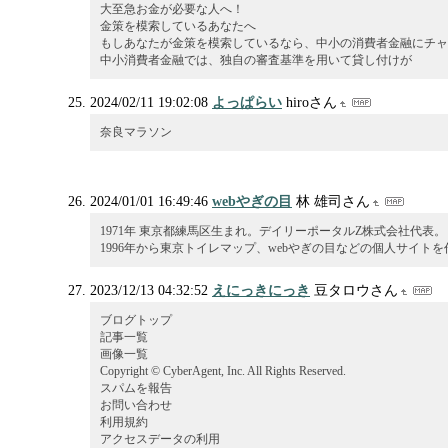
大至急お金が必要な人へ！
金策を模索しているあなたへ
もしあなたが金策を模索しているなら、中小の消費者金融にチャ
中小消費者金融では、独自の審査基準を用いて貸し付けが
2024/02/11 19:02:08
よっぱらい
hiroさん
奈良マラソン
2024/01/01 16:49:46
webやぎの目
林 雄司さん
1971年 東京都練馬区生まれ。デイリーポータルZ株式会社代表。
1996年から東京トイレマップ、webやぎの目などの個人サイト
2023/12/13 04:32:52
えにっきにっき
豆タロウさん
ブログトップ
記事一覧
画像一覧
Copyright © CyberAgent, Inc. All Rights Reserved.
スパムを報告
お問い合わせ
利用規約
アクセスデータの利用