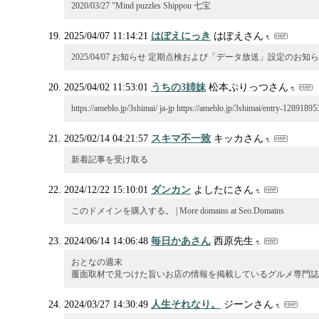
2020/03/27 "Mind puzzles Shippou 七宝
2025/04/07 11:14:21
はぽえにっき
はぽえさん
2025/04/07 お知らせ 定期点検および「データ放送」設定のお知
2025/04/02 11:53:01
うちの3姉妹
松本ぷりっつさん
https://ameblo.jp/3shimai/ ja-jp https://ameblo.jp/3shimai
2025/02/14 04:21:57
スキマ不一致
キッカさん
新着記事を受け取る
2024/12/22 15:10:01
ダンカン
よしたにさん
このドメインを購入する。 | More domains at Seo.Domains
2024/06/14 14:06:48
毎日かあさん
西原先生
おとなの週末
覆面取材で見つけた旨いお店の情報を掲載しているグルメ専門
2024/03/27 14:30:49
人生それなり。
ジーンさん