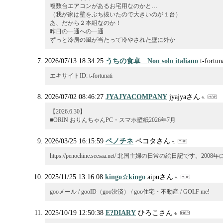
複数台エアコンがあるお宅用なのかと…
（我が家は壁をぶち抜いたので大きいのが１台）
あ、だから２本組なのか！
昨日の一通への一通
ずっと冷房の風が当たって冷やされた壁に外か
2026/07/13 18:34:25
うちの食卓 Non solo italiano
t-fort
エキサイトID: t-fortunati
2026/07/02 08:46:27
JYAJYACOMPANY
jyajyaさん
【2026.6.30】
■ORIN おりんちゃんPC・スマホ壁紙2026年7月
2026/03/25 16:15:59
ペノチネ
ペコタさん
https://penochine.seesaa.net/ 北国主婦の日常の絵日記です。2
2025/11/25 13:16:08
kingo☆kingo
aipuさん
gooメール / gooID（goo決済） / goo住宅・不動産 / GOLF me!
2025/10/19 12:50:38
E?DIARY
ひろこさん