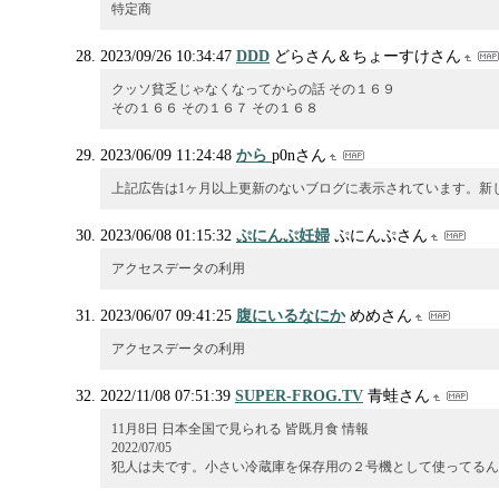
特定商
2023/09/26 10:34:47
DDD
どらさん＆ちょーすけさん
クッソ貧乏じゃなくなってからの話 その１６９
その１６６ その１６７ その１６８
2023/06/09 11:24:48
から
p0nさん
上記広告は1ヶ月以上更新のないブログに表示されています。新
2023/06/08 01:15:32
ぷにんぷ妊婦
ぷにんぷさん
アクセスデータの利用
2023/06/07 09:41:25
腹にいるなにか
めめさん
アクセスデータの利用
2022/11/08 07:51:39
SUPER-FROG.TV
青蛙さん
11月8日 日本全国で見られる 皆既月食 情報
2022/07/05
犯人は夫です。小さい冷蔵庫を保存用の２号機として使ってるん