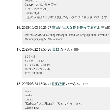
Post on --.--.-- --:--
Categry : スポンサー広告
トラックバック(-)
Comment(-)
上記の広告は１ヶ月以上更新のないブログに表示されています
2025/10/03 10:25:27
吉田が巨大な物を作ってますよ
吉田
Jadwal SAMSAT Keliling Binangun: Panduan Lengkap untuk Pemilik K
Memperpanjang STNK kendaraa
2025/07/22 19:53:26
言戯
寿さん
1 2 3 4 5
6 7 8 9 10 11 12
13 14 15 16 17 18 19
20 21 22 23 24 25 26
27 28 29 30 31
2025/05/24 13:34:41
RHYME
ハナさん
news
products
contact
"Kerberos"ではiPhoneアプリをつくってます。
What is new.