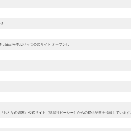
らせ
/entry-12891895345.html 松本ぷりっつ公式サイト オープンし
誌『おとなの週末』公式サイト（講談社ビーシー）からの提供記事を掲載しています