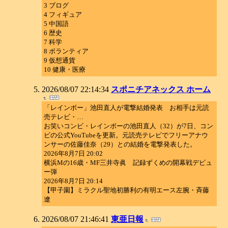
3 ブログ
4 フィギュア
5 中国語
6 歴史
7 科学
8 ボランティア
9 仮想通貨
10 健康・医療
2026/08/07 22:14:34
スポニチアネックス ホーム
「レインボー」池田直人が電撃結婚発表 お相手は元読
売テレビ・…
お笑いコンビ・レインボーの池田直人（32）が7日、コン
ビの公式YouTubeを更新。元読売テレビでフリーアナウ
ンサーの佐藤佳奈（29）との結婚を電撃発表した。
2026年8月7日 20:02
横浜Mの16歳・MF三井寺眞 記録ずくめの開幕戦デビュ
ー弾
2026年8月7日 20:14
【甲子園】ミラクル聖地初勝利の有明エース左腕・斉藤
遼
2026/08/07 21:46:41
東亜日報