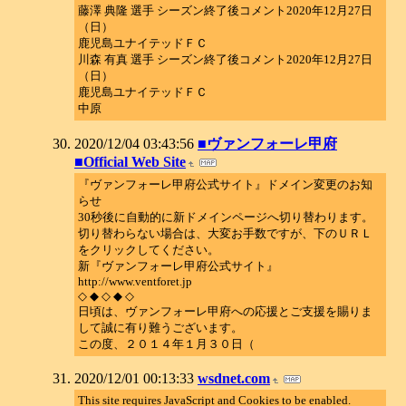
藤澤 典隆 選手 シーズン終了後コメント2020年12月27日
（日）
鹿児島ユナイテッドＦＣ
川森 有真 選手 シーズン終了後コメント2020年12月27日
（日）
鹿児島ユナイテッドＦＣ
中原
2020/12/04 03:43:56
■ヴァンフォーレ甲府
■Official Web Site
『ヴァンフォーレ甲府公式サイト』ドメイン変更のお知
らせ
30秒後に自動的に新ドメインページへ切り替わります。
切り替わらない場合は、大変お手数ですが、下のＵＲＬ
をクリックしてください。
新『ヴァンフォーレ甲府公式サイト』
http://www.ventforet.jp
◇ ◆ ◇ ◆ ◇
日頃は、ヴァンフォーレ甲府への応援とご支援を賜りま
して誠に有り難うございます。
この度、２０１４年１月３０日（
2020/12/01 00:13:33
wsdnet.com
This site requires JavaScript and Cookies to be enabled.