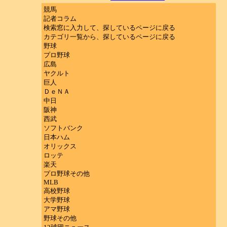
競馬
記者コラム
検索窓に入力して、探しているページに戻る
カテゴリ一覧から、探しているページに戻る
野球
プロ野球
広島
ヤクルト
巨人
ＤｅＮＡ
中日
阪神
西武
ソフトバンク
日本ハム
オリックス
ロッテ
楽天
プロ野球その他
MLB
高校野球
大学野球
アマ野球
野球その他