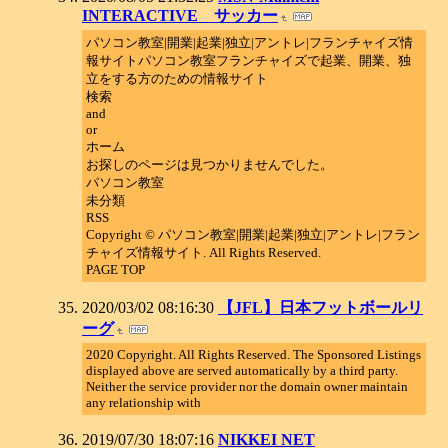
INTERACTIVE サッカー
パソコン教室|開業|起業|独立|アントレ|フランチャイズ情
報サイトパソコン教室フランチャイズで起業、開業、独
立をする方のための情報サイト
検索
and
or
ホーム
お探しのページは見つかりませんでした。
パソコン教室
未分類
RSS
Copyright © パソコン教室|開業|起業|独立|アントレ|フラン
チャイズ情報サイト. All Rights Reserved.
PAGE TOP
2020/03/02 08:16:30
【JFL】日本フットボールリ
ーグ
2020 Copyright. All Rights Reserved. The Sponsored Listings
displayed above are served automatically by a third party.
Neither the service provider nor the domain owner maintain
any relationship with
2019/07/30 18:07:16
NIKKEI NET