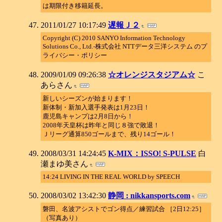
は期限付き移籍延長。
2011/01/27 10:17:49
遅報Ｊ２
Copyright (C) 2010 SANYO Information Technology
Solutions Co., Ltd.-株式会社 NTTデータ三洋システム のプ
ライバシー・ポリシー
2009/01/09 09:26:38
☆オレンジスタジアム☆
こ
あらさん
新しいシーズンが始まります！
新体制・新加入選手発表は1月23日！
鹿児島キャンプは2月8日から！
2008年天皇杯は昨年と同じ８強で敗退！
Ｊリーグ通算850ゴールまで、残り14ゴール！
2008/03/31 14:24:45
K-MIX：ISSO! S-PULSE
白
瀬まゆ美さん
14:24 LIVING IN THE REAL WORLD by SPEECH
2008/03/02 13:42:30
静岡 : nikkansports.com
磐田、名波アシストでゴン得点／練習試合 ［2日12:25］
（写真あり）