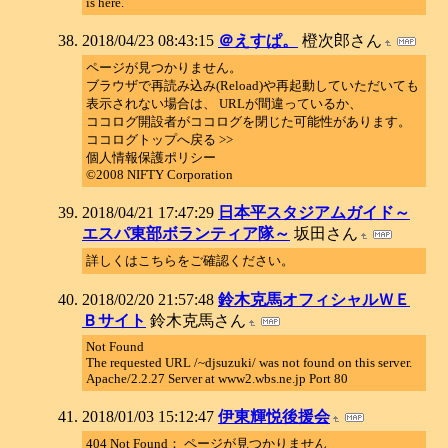
is here.
2018/04/23 08:43:15
＠えすぱ。
橙次郎さん
ページが見つかりません。
ブラウザで再読み込み(Reload)や再起動していただいても
表示されない場合は、 URLが間違っているか、
ココログ開設者がココログを閉じた可能性があります。
ココログトップへ戻る >>
個人情報保護ポリシー
©2008 NIFTY Corporation
2018/04/21 17:47:29
日本平スタジアムガイド～
エスパ東部ボランティア隊～
坂田さん
詳しくはこちらをご確認ください。
2018/02/20 21:57:48
鈴木克馬オフィシャルＷＥ
Ｂサイト
鈴木克馬さん
Not Found
The requested URL /~djsuzuki/ was not found on this server.
Apache/2.2.27 Server at www2.wbs.ne.jp Port 80
2018/01/03 15:12:47
伊東輝悦後援会
404 Not Found： ページが見つかりません