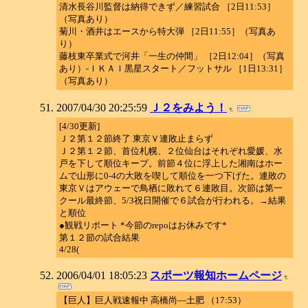
清水長谷川監督は納得できず／練習試合 ［2日11:53］
（写真あり）
菊川・酒井はエースから特大弾 ［2日11:55］（写真あ
り）
藤枝東卒業式で河井「一生の仲間」 ［2日12:04］（写真
あり）-ＩＫＡＩ黒星スタート／フットサル ［1日13:31］
（写真あり）
2007/04/30 20:25:59
Ｊ２をみよう！
[4/30更新]
Ｊ２第１２節終了 東京Ｖ連敗止まらず
Ｊ２第１２節、首位札幌、２位仙台はそれぞれ愛媛、水
戸を下して順位キープ。前節４位に浮上した湘南はホー
ムで山形に0-4の大敗を喫して順位を一つ下げた。連敗の
東京Ｖはアウェーで鳥栖に敗れて６連敗目。次節は第一
クール最終節、5/3祝日開催で６試合が行われる。→結果
と順位
●観戦リポート *今節のrepoはお休みです*
第１２節の試合結果
4/28(
2006/04/01 18:05:23
スポーツ報知ホームページ
【巨人】巨人戦速報中 高橋尚―土肥 （17:53）