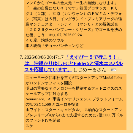
マンＣからゴールの金大元「一生の自慢になります」
「一生の自慢になりそうです」韓国プロサッカーＫリー
グ１（１部）、江原（カンウォン）のＦＷキム・デウォ
ン（写真）は５日、イングランド・プレミアリーグの強
豪マンチェスター・シティー（マンＣ）との親善試合
「２０２６クーパンプレー・シリーズ」でゴールを決め
た後、こう…Aug. 07, 2026 09:24
４０度、灼熱のソウル
李大統領「チョッパンチョンなど
2026/08/06 20:47:17
「えすぴー５で行こう！」
は、沖縄かりゆしFCとFolder5と清水エスパル
スを応援しています。
しじめーるさん
ニューヨークに本社を置くAIスタートアップModal Labs
がロンドンオフィスを開設
明日の重要なテクノロジーを構築するフォトニクスのス
ケールアップに対応する
Neuraspace、AI 宇宙インテリジェンス プラットフォーム
の拡大に 1,560 万ユーロを投資
ホワイト・スター・キャピタル、世界的なスタートアッ
プをシリーズAからBまで支援するために2億5,000万ドル
のファンドIVを閉鎖
スケ