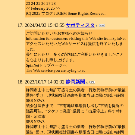
23 24 25 26 27 28
<< February 2025 >>
(C) 2025 ブログ JUGEM Some Rights Reserved.
2024/04/03 15:43:55
サポティスタ
ご訪問いただいたお客様へのお知らせ
Information for customers visiting this Web site from SpinNet
アクセスいただいたWebサービスは提供を終了いたしま
した。
長年にわたり、多くの皆様にご利用いただきましたこと
を心よりお礼申し上げます。
SpinNetトップページへ
The Web service you are trying to ac
2023/10/17 14:02:32
静岡新聞
静岡市山中に無許可盛り土の業者 行政代執行前の“最後
通告”受け、現状回復計画書を期限当日に県に提出=静岡
SBS NEWS
議会は深夜まで “市有地駐車場貸し出し”市議を提訴の
議案可決、“タケノコ発言”議員に「出席停止」科す=静
岡・沼津市
SBS NEWS
静岡市山中に無許可盛り土の業者 行政代執行前の“最後
通告”受け、現状回復計画書を期限当日に県に提出=静岡