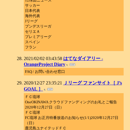
12球団ニュース
サッカー
日本代表
海外代表
Jリーグ
ブンデスリーガ
セリエＡ
プレミアリーグ
スペイン
フラン
2021/02/02 03:43:58
はてなダイアリー -
OrangeProject Diary
FAQ / お問い合わせ窓口
2020/12/27 23:35:21
Ｊリーグ ファンサイト［ J’s
GOAL ］
ＦＣ琉球
OneOKINAWA クラウドファンディングのお礼とご報告
2020年12月27日（日）
ＦＣ琉球
FC琉球 お正月特番放送のお知らせ(1/1)2020年12月27日
（日）
鹿児島ユナイテッドＦＣ