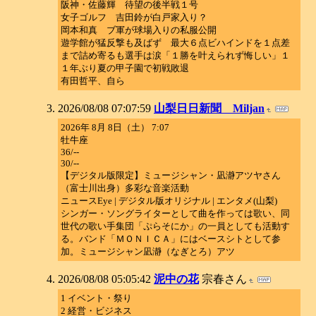
阪神・佐藤輝 待望の後半戦１号
女子ゴルフ 吉田鈴が白戸家入り？
岡本和真 ブ軍が球場入りの私服公開
遊学館が猛反撃も及ばず 最大６点ビハインドを１点差
まで詰め寄るも選手は涙「１勝を叶えられず悔しい」１
１年ぶり夏の甲子園で初戦敗退
有田哲平、自ら
2026/08/08 07:07:59
山梨日日新聞 Miljan
2026年 8月 8日（土） 7:07
牡牛座
36/--
30/--
【デジタル版限定】ミュージシャン・凪瀞アツヤさん
（富士川出身）多彩な音楽活動
ニュースEye | デジタル版オリジナル | エンタメ(山梨)
シンガー・ソングライターとして曲を作っては歌い、同
世代の歌い手集団「ぷらそにか」の一員としても活動す
る。バンド「ＭＯＮＩＣＡ」にはベースシトとして参
加。ミュージシャン凪瀞（なぎとろ）アツ
2026/08/08 05:05:42
泥中の花
宗春さん
1 イベント・祭り
2 経営・ビジネス