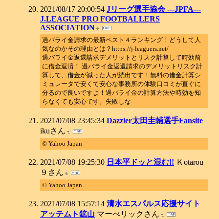
2021/08/17 20:00:54
Jリーグ選手協会 ---JPFA---
J.LEAGUE PRO FOOTBALLERS
ASSOCIATION
過バライ金請求の最新ベスト４ランキング！どうして人
気なのかその理由とは？https://j-leaguers.net/
過バライ金返還請求デメリットとリスク計算して時効前
に借金返済！ 過バライ金返還請求のデメリットリスク計
算して、借金が減った人が続出です！無料の借金計算シ
ミュレータで安くて安心な事務所の体験口コミが直ぐに
分るので良いですよ！過バライ金の計算方法や時効を知
らなくても安心です。失敗しな
2021/07/08 23:45:34
Dazzler太田圭輔選手Fansite
ikuさん
© Yahoo Japan
2021/07/08 19:25:30
日本平ドッと混む!!
Ｋotarou
９さん
© Yahoo Japan
2021/07/08 15:57:14
清水エスパルス応援サイト
アッテムト鉱山
マーべリックさん