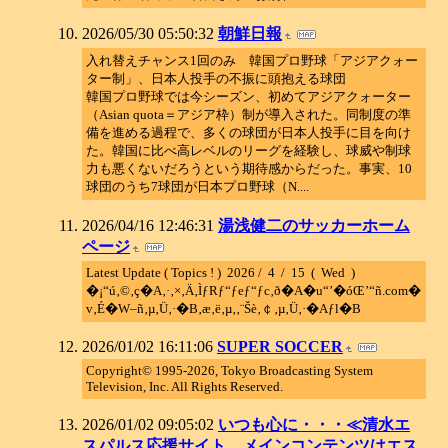
2026/05/30 05:50:32
朝鮮日報
入れ替えチャンス1回のみ 韓国プロ野球「アジアクォー
ター制」、日本人投手の不振に頭抱える球団
韓国プロ野球では今シーズン、初めてアジアクォーター
（Asian quota＝アジア枠）制が導入された。同制度の準
備を進める過程で、多くの球団が日本人投手に目を向け
た。韓国に比べ高レベルのリーグを経験し、球威や制球
力も悪くないだろうという期待感からだった。事実、10
球団のうち7球団が日本プロ野球（N....
2026/04/16 12:46:31
湯浅健二のサッカーホーム
ページ
Latest Update ( Topics ! ) 2026 / 4 / 15 ( Wed )
�¡“ú‚©‚ç�A‚·‚×‚Ä‚ÌƒRƒ“ƒeƒ“ƒc‚ð�A�u“’�óŒ’“ñ.com�
v‚É�W–ñ‚µ‚Ü‚·�B‚æ‚ë‚µ‚­‚¨Šè‚￠‚µ‚Ü‚·�Aƒl�B
2026/01/02 16:11:06
SUPER SOCCER
Copyright© 1995-2026, Tokyo Broadcasting System
Television, Inc. All Rights Reserved.
2026/01/02 09:05:02
いつも心に・・・≪清水エ
スパルス応援サイト。メインコンテンツはエス