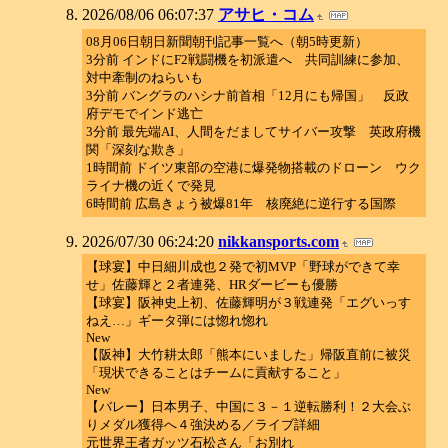
2026/08/06 06:07:37
アサヒ・コム
08月06日朝日新聞朝刊記事一覧へ（朝5時更新）
3分前 インドにF2戦闘機を初派遣へ 共同訓練に参加、
対中牽制のねらいも
3分前 バングラのハシナ前首相「12月にも帰国」 反政
府デモでインド逃亡
3分前 最先端AI、人間をだましてサイバー攻撃 英政府機
関「深刻な欺き」
1時間前 ドイツ東部の空港に爆発物搭載のドローン ウク
ライナ機の近くで発見
6時間前 広島きょう被爆81年 核廃絶に逆行する国際
2026/07/30 06:24:20
nikkansports.com
【球宴】中日細川成也２発で初MVP「野球ができて幸
せ」佐藤輝と２者連発、HRダービーも優勝
【球宴】阪神史上初、佐藤輝明が３戦連発「エグいっす
ねえ…」ギータ弾には惚れ惚れ
New
【阪神】大竹耕太郎「熊本にいました」帰阪直前に被災
「現状できることはチームに貢献すること」
New
【バレー】日本男子、中国に３－１逆転勝利！２大会ぶ
りメダル獲得へ４強決める／ライブ詳細
元世界王者ガッツ石松さん「お別れ