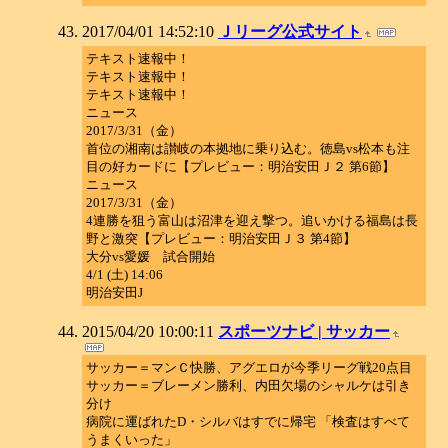
2017/04/01 14:52:10
Ｊリーグ公式サイト
テキスト速報中！
テキスト速報中！
テキスト速報中！
ニュース
2017/3/31（金）
首位の湘南は讃岐の本拠地に乗り込む。徳島vs松本も注
目の好カードに【プレビュー：明治安田Ｊ２ 第6節】
ニュース
2017/3/31（金）
4連勝を狙う富山は沼津を迎え撃つ。追いかける福島は長
野と激突【プレビュー：明治安田Ｊ３ 第4節】
大分vs愛媛 試合開始
4/1 (土) 14:06
明治安田J
2015/04/20 10:00:11
スポーツナビ | サッカー
サッカー＝マンＣ快勝、アグエロが今季リーグ戦20点目
サッカー＝ブレーメン勝利、内田欠場のシャルケは引き
分け
病院に運ばれたD・シルバはすでに帰宅 「検査はすべて
うまくいった」