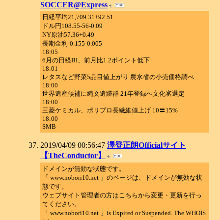
SOCCER@Express
日経平均21,709.31+92.51
ドル円108.55-56-0.09
NY原油57.36+0.49
長期金利-0.155-0.005
18:05
6月の日経BI、前月比1.2ポイント低下
18:01
レタスなど野菜5品目値上がり 農水省の小売価格調べ
18:00
世界遺産候補に縄文遺跡群 21年登録へ文化審選定
18:00
三菱ケミカル、ポリプロ長繊維値上げ 10〓15%
18:00
SMB
2019/04/09 00:56:47
澤登正朗Officialサイト
【TheConductor】
ドメインが無効な状態です。
「 www.nobori10.net 」のページは、ドメインが無効な状
態です。
ウェブサイト管理者の方はこちらから変更・更新を行っ
てください。
「 www.nobori10.net 」is Expired or Suspended. The WHOIS