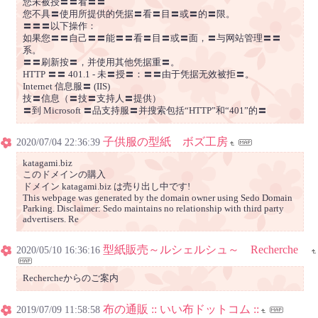
您未被授〓〓看〓〓
您不具〓使用所提供的凭据〓看〓目〓或〓的〓限。
〓〓〓以下操作：
如果您〓〓自己〓〓能〓〓看〓目〓或〓面，〓与网站管理〓〓
系。
〓〓刷新按〓，并使用其他凭据重〓。
HTTP 〓〓 401.1 - 未〓授〓：〓〓由于凭据无效被拒〓。
Internet 信息服〓 (IIS)
技〓信息（〓技〓支持人〓提供）
〓到 Microsoft 〓品支持服〓并搜索包括“HTTP”和“401”的〓
子供服の型紙 ボズ工房
2020/07/04 22:36:39
katagami.biz
このドメインの購入
ドメイン katagami.biz は売り出し中です!
This webpage was generated by the domain owner using Sedo Domain
Parking. Disclaimer: Sedo maintains no relationship with third party
advertisers. Re
型紙販売～ルシェルシュ～ Recherche
2020/05/10 16:36:16
Rechercheからのご案内
布の通販 :: いい布ドットコム ::
2019/07/09 11:58:58