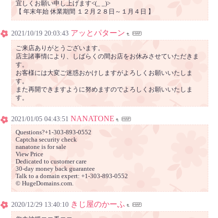
宜しくお願い申し上げます<(_ _)>
【 年末年始 休業期間 １２月２８日～１月４日 】
アッとパターン
2021/10/19 20:03:43
ご来店ありがとうございます。
店主諸事情により、しばらくの間お店をお休みさせていただきま
す。
お客様には大変ご迷惑おかけしますがよろしくお願いいたしま
す。
また再開できますように努めますのでよろしくお願いいたしま
す。
NANATONE
2021/01/05 04:43:51
Questions?+1-303-893-0552
Captcha security check
nanatone is for sale
View Price
Dedicated to customer care
30-day money back guarantee
Talk to a domain expert: +1-303-893-0552
© HugeDomains.com.
きじ屋のかーふ
2020/12/29 13:40:10