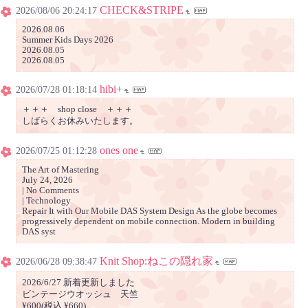
CHECK&STRIPE
2026/08/06 20:24:17
2026.08.06
Summer Kids Days 2026
2026.08.05
2026.08.05
hibi+
2026/07/28 01:18:14
＋＋＋ shop close ＋＋＋
しばらくお休みいたします。
ones one
2026/07/25 01:12:28
The Art of Mastering
July 24, 2026
| No Comments
| Technology
Repair It with Our Mobile DAS System Design As the globe becomes
progressively dependent on mobile connection. Modern in building
DAS syst
Knit Shop:ねこの隠れ家
2026/06/28 09:38:47
2026/6/27 新着更新しました
ビンテージウオッシュ 天竺
¥600(税込 ¥660)