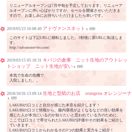
リニューアルオープンは7月中旬を予定しております。リニューア
ルオープンに伴い心ばかりですが、セールを開催させいただきま
すので、お楽しみにお待ちいただけましたら幸いです。
アドヴァンスネット
2019/05/23 16:08:49
このサイトは下記URLに移転しました。3秒後に新URLに転送しま
す。
http://advansnet-tts.com/
キバジの倉庫 ニット生地のアウトレッ
2019/03/15 05:18:31
トショップ ニット生地が安い
本気で生命の危機で、
入院しました。。
生地と型紙のお店 orangena オレンジーナ
2018/10/26 13:09:14
LAKUBIの口コミと自分が感じた本音を紹介します！
LAKUBIの口コミ情報から、腸内環境がよくなるなどの良い効果を
感じた人が本当にいるのか知りたいと思われている方のために、
ここでは口コミで寄せられたLAKUBIの評価やその効果をご紹介し
ていきます。
LAKUBIの口コミからわかるその3つの効果と実力をご紹介！