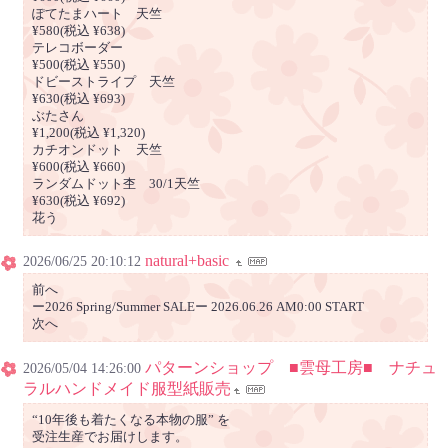
ぽてたまハート 天竺
¥580(税込 ¥638)
テレコボーダー
¥500(税込 ¥550)
ドビーストライプ 天竺
¥630(税込 ¥693)
ぶたさん
¥1,200(税込 ¥1,320)
カチオンドット 天竺
¥600(税込 ¥660)
ランダムドット杢 30/1天竺
¥630(税込 ¥692)
花う
natural+basic
2026/06/25 20:10:12
前へ
ー2026 Spring/Summer SALEー 2026.06.26 AM0:00 START
次へ
パターンショップ ■雲母工房■ ナチュ
2026/05/04 14:26:00
ラルハンドメイド服型紙販売
“10年後も着たくなる本物の服” を
受注生産でお届けします。