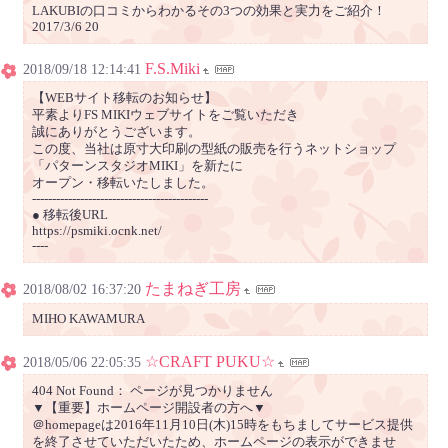
LAKUBIの口コミからわかるその3つの効果と実力をご紹介！
2017/3/6 20
F.S.Miki
2018/09/18 12:14:41
【WEBサイト移転のお知らせ】
平素よりFS MIKIウェブサイトをご覧いただき
誠にありがとうございます。
この度、当社は原寸大印刷の型紙の販売を行うネットショップ
「パターンスタジオMIKI」を新たに
オープン・移転いたしました。
--------------------------------------------
● 移転後URL
https://psmiki.ocnk.net/
----
たまねぎ工房
2018/08/02 16:37:20
MIHO KAWAMURA
☆CRAFT PUKU☆
2018/05/06 22:05:35
404 Not Found： ページが見つかりません
▼【重要】ホームページ開設者の方へ▼
＠homepageは2016年11月10日(木)15時をもちましてサービス提供
を終了させていただいたため、ホームページの表示ができませ