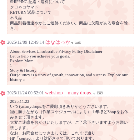
SHIPPING 配送・送料について
クロネコヤマト
RETURN 返品について
不良品
商品到着後速やかにご連絡ください。商品に欠陥がある場合を除
き、
はなはっか
2025/12/09 12:49:14
About Services Unsubscribe Privacy Policy Disclaimer
Let us help you achieve your goals.
Explore More
1
Story & History
Our journey is a story of growth, innovation, and success. Explore our
history a
webshop many drops.
2025/11/24 00:52:01
2025.11.22
いつもmanydrops.をご愛顧頂きありがとうございます。
誠に勝手ながら（作業スケジュールにより）１年ほどShopをお休
みさせて頂きます。
大変ご迷惑をおかけいたしますが、ご了承下さいますようお願い
致します。
なお、お問合せにつきましては、これまで通り
HP「contact」より対応させて頂いております。