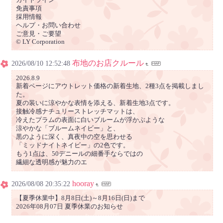
免責事項
採用情報
ヘルプ・お問い合わせ
ご意見・ご要望
© LY Corporation
布地のお店クルール
2026/08/10 12:52:48
2026.8.9
新着ページにアウトレット価格の新着生地、2種3点を掲載しまし
た。
夏の装いに涼やかな表情を添える、新着生地3点です。
接触冷感ナチュリーストレッチマットは、
冷えたプラムの表面に白いブルームが浮かぶような
涼やかな「ブルームネイビー」と、
黒のように深く、真夜中の空を思わせる
「ミッドナイトネイビー」の2色です。
もう1点は、50デニールの細番手ならではの
繊細な透明感が魅力のエ
hooray
2026/08/08 20:35:22
【夏季休業中】8月8日(土)～8月16日(日)まで
2026年08月07日 夏季休業のお知らせ