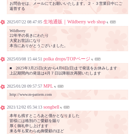
お問合せは、メールにてお願いいたします。２・３営業日中にご
返答する
生地通販｜Wildberry web shop
2025/07/22 08:47:05
Wildberry
22年半の長きにわたり
大変お世話になり
本当にありがとうございました。
polka drops/TOPページ
2025/03/08 15:44:51
■ 2025年3月25日(火)から4月6日(日)まで発送をお休みします
上記期間内の発送は4月７日以降順次再開いたします
MPL
2025/01/20 09:57:57
http://www.m-pattern.com
songbell
2021/12/02 05:34:13
本年も残すところあと僅かとなりました
皆様には格別のご愛顧を賜り
厚く御礼申し上げます
来る年も変わらぬ御愛顧のほど