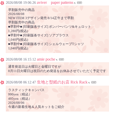
aviver paper patterns
2026/08/08 19:06:26
早割販売中の商品
2026/08/08
NEW ITEM 3デザイン発売 8/14正午まで早割
早割販売中の商品
■早割中■ [印刷版各サイズ] ボンバーパンツ&キュロット
1,280円(税込)
■早割中■ [印刷版各サイズ] ソアブラウス
1,040円(税込)
■早割中■ [印刷版各サイズ] シェルウェーブTシャツ
1,040円(税込)
amie poche
2026/08/08 16:15:12
通常発送日は火曜日と金曜日ですが
8月11日火曜日は祝日のため発送をお休みさせていただく予定です
生地と型紙のお店 Rick Rack
2026/08/08 06:12:47
ラスティックキャンバス
990yen（税込）
495yen（税込）
2026/08/06
今週の新着生地＆人気キットをご紹介