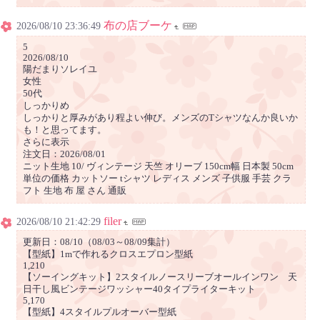
布の店ブーケ
2026/08/10 23:36:49
5
2026/08/10
陽だまりソレイユ
女性
50代
しっかりめ
しっかりと厚みがあり程よい伸び。メンズのTシャツなんか良いか
も！と思ってます。
さらに表示
注文日：2026/08/01
ニット生地 10/ ヴィンテージ 天竺 オリーブ 150cm幅 日本製 50cm
単位の価格 カットソー tシャツ レディス メンズ 子供服 手芸 クラ
フト 生地 布 屋 さん 通販
filer
2026/08/10 21:42:29
更新日：08/10（08/03～08/09集計）
【型紙】1mで作れるクロスエプロン型紙
1,210
【ソーイングキット】2スタイルノースリーブオールインワン 天
日干し風ビンテージワッシャー40タイプライターキット
5,170
【型紙】4スタイルプルオーバー型紙