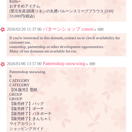
Kiille+
おすすめアイテム
[受注生産]国産リネンの丸襟バルーンスリーブブラウス [330]
33,000円(税込)
パターンショップ conori
2026/02/20 11:37:06
If you're interested in this domain, contact us to check availability for
customer use,
ownership, partnership or other development opportunities.
Many of our domains are available for cus
Patternshop snowwing
2026/01/06 13:57:00
Patternshop snowwing
0
CATEGORY
CATEGORY
【DL販売】型紙
GROUP
GROUP
【販売終了】バッグ
【販売終了】ポーチ
【販売終了】バネポーチ
【販売終了】きんちゃく
マイアカウント
ショッピングガイド