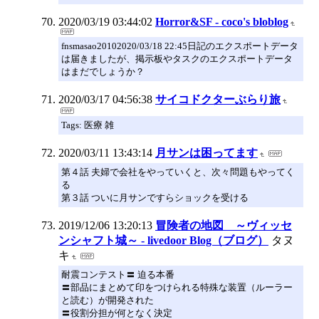
2020/03/19 03:44:02
Horror&SF - coco's bloblog
fnsmasao20102020/03/18 22:45日記のエクスポートデータ
は届きましたが、掲示板やタスクのエクスポートデータ
はまだでしょうか？
2020/03/17 04:56:38
サイコドクターぶらり旅
Tags: 医療 雑
2020/03/11 13:43:14
月サンは困ってます
第４話 夫婦で会社をやっていくと、次々問題もやってく
る
第３話 ついに月サンですらショックを受ける
2019/12/06 13:20:13
冒険者の地図 ～ヴィッセ
ンシャフト城～ - livedoor Blog（ブログ）
タヌ
キ
耐震コンテスト〓 迫る本番
〓部品にまとめて印をつけられる特殊な装置（ルーラー
と読む）が開発された
〓役割分担が何となく決定