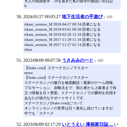
大人の韓国留学 50を過ぎた私の留学の旅思い出日記
fr
2024/01/27 00:05:27
地下生活者の手遊び
tikani_nemuru_M 2018-04-27 09:54 読者になる
tikani_nemuru_M 2018-03-01 00:58 読者になる
tikani_nemuru_M 2018-02-26 12:16 読者になる
tikani_nemuru_M 2017-11-29 11:10 読者になる
tikani_nemuru_M 2017-11-27 02:14 読者になる
tikan
2023/08/09 09:07:58
うさみみのーと
【Stake.com】ステークカジノマスター
menu
【Stake.com】ステークカジノマスター
ステークカジノの魅力を徹底解説！最新のゲーム情報、
プロモーション、攻略法まで、初心者から上級者まで役
立つ情報を日々更新。ステークカジノでの勝利を目指す
あなたの強力なサポートサイトです。
ステークカジノ(Stake.com)について
オンラインカジノの世界は日々進化し続けていますが、
中でも「ステーク
2023/06/09 02:17:29
いとうえい 漫画家日誌 ...
い