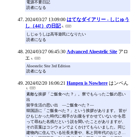
電源不要日記
読者になる
2024/03/27 13:09:00
はてなダイアリー - しじゅう
し（44!）の日記
しじゅうしは高等遊民になりたい
読者になる
2024/03/27 06:45:30
Advanced Aloestelic Site
アロ
エ
Aloestelic Site 3rd Edition
読者になる
2024/02/20 16:06:21
Hanpen is Nowhere
はンペん
素敵な挨拶「ご飯食べた？」。寮でもらったご飯の思い
出
留学生活の思い出 ―ご飯食べた？―
韓国語に「ご飯食べた？」という挨拶があります。 皆が
ひもじかった時代に相手がお腹をすかせていないかを思
って尋ねた名残だという説を聞いたことがありますが、
その言葉はコシウォンでよくかけてもらいました。同じ
建物内に住んでいる社長夫妻や、私と同年代のおじさ…