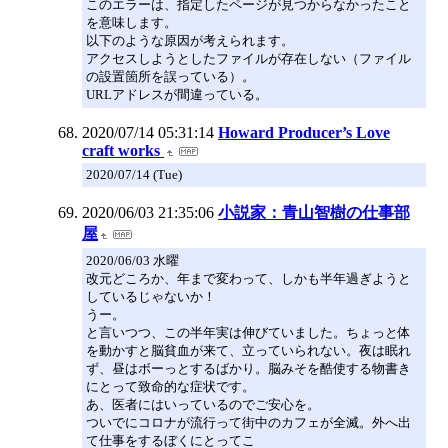
このエラーは、指定したページが見つからなかったこと
を意味します。
以下のような原因が考えられます。
アクセスしようとしたファイルが存在しない（ファイル
の設置箇所を誤っている）。
URLアドレスが間違っている。
2020/07/14 05:31:14
Howard Producer’s Love
craft works
2020/07/14 (Tue)
2020/06/03 21:35:06
小説家：青山智樹の仕事部
屋
2020/06/03 水曜
改元どころか、年まで変わって、しかも半年過ぎようと
しているじゃないか！
うー。
と言いつつ、この半年実は伸びていました。ちょっと体
を動かすと脳貧血が来て、立っていられない。夜は眠れ
ず、昼はボーっとするばかり。脳みそを酷使する物書き
にとって致命的な症状です。
あ、医者にはいっているのでご安心を。
ついでにコロナが流行って街中のカフェが全滅。外へ出
て仕事をするぼくにとってこ