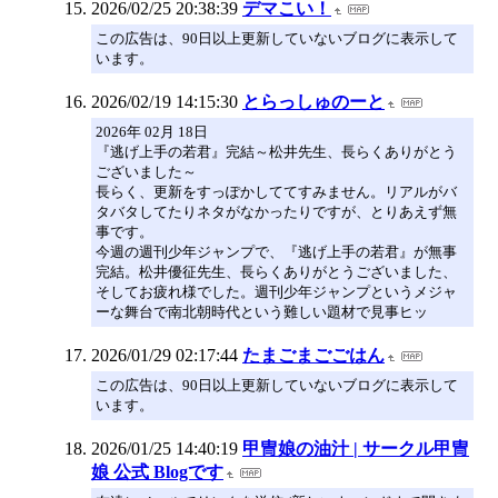
2026/02/25 20:38:39
デマこい！
この広告は、90日以上更新していないブログに表示して
います。
2026/02/19 14:15:30
とらっしゅのーと
2026年 02月 18日
『逃げ上手の若君』完結～松井先生、長らくありがとう
ございました～
長らく、更新をすっぽかしててすみません。リアルがバ
タバタしてたりネタがなかったりですが、とりあえず無
事です。
今週の週刊少年ジャンプで、『逃げ上手の若君』が無事
完結。松井優征先生、長らくありがとうございました、
そしてお疲れ様でした。週刊少年ジャンプというメジャ
ーな舞台で南北朝時代という難しい題材で見事ヒッ
2026/01/29 02:17:44
たまごまごごはん
この広告は、90日以上更新していないブログに表示して
います。
2026/01/25 14:40:19
甲冑娘の油汁 | サークル甲冑
娘 公式 Blogです