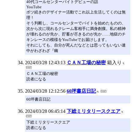
40代コールセンターバイトデビューの話
YouTube
ボツ続きのデザイナー活動でこれ以上生活してくのは無
理！
そう判断し、コールセンターでバイトを始めたものの、
次から次に現れるクレーム客相手に満身創痍。私の精神
が壊れるのが先か、貯蓄が尽きるのが先か……地獄のチ
キンレースの模様をYouTubeでお届けします。
それにしても、自分が死んだなどとは思ってもいない連
中がわざわざ『幽
2024/03/28 12:43:13
ＣＡＮ工場の秘密
箱入り
ＣＡＮ工場の秘密
読者になる
2024/03/28 12:12:56
60坪書店日記
60坪書店日記
2024/03/28 06:45:14
下総ミリタリースクエア
下総ミリタリースクエア
読者になる