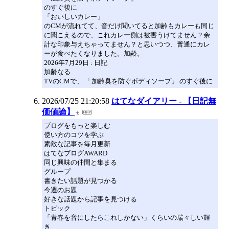
のすぐ後に
「おいしいカレー」
のCMが流れてて、音だけ聞いてると加齢もカレーも同じ
に聞こえるので、これカレー側は被害うけてません？余
計な印象与えちゃってません？と思いつつ、普通にカレ
ーが食べたくなりました。加齢。
2026年7月29日 : 日記
加齢なる
TVのCMで、 「加齢臭を防ぐボディソープ」 のすぐ後に
2026/07/25 21:20:58
はてなダイアリー - 【日記無
価値論】
ブログをもっと楽しむ
使い方のコツを学ぶ
素敵な記事を毎月更新
はてなブログAWARD
同じ興味の仲間と集まる
グループ
書きたい話題が見つかる
今週のお題
好きな話題から記事を見つける
トピック
「青春を音にしたらこれしかない」くらいの瑞々しい輝
き