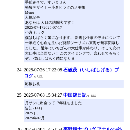
手前みそで、すいません
発酵デザイナー小倉ヒラクのメモ帳
Menu
人気記事
あなたは 人目の訪問客です！
2025-07-172025-07-17
小倉 ヒラク
僕はしばらく菌になります。 新規お仕事の停止について
一年近く心血を注いだ発酵ツーリズム東海が無事閉幕し
ました。 近年でいちばんの大仕事が終わり、そして次の
大仕事は当面ない！ このタイミングで、言わせてもらう
ぞ。 僕はしばらく菌になりま
2025/07/26 17:22:08
石破茂（いしばしげる）ブ
ログ
応援お礼
2025/07/08 15:34:27
中国嫁日記
月サンに出会って17年経ちました
告知 (141)
2025 [+]
2025年07月
2025/07/04 14:52:54
平野耕太ブログ アナルVS外