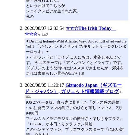
多く見られました。
というわけでこちらが
シェイクスピアが生まれた家。
私の
2026/08/07 12:33:54
☆☆☆The Irish Today
☆☆☆
✈Driving Ireland~Wild Atlantic Way: A road full of adventure
Vol.1 『アイルランドとドライブ/キルラドリー＆グレンダ
ーロッホ』✈
アイルランドとドライブ こんにちは。水谷じゅんじで
す。 今回のテーマは「アイルランドとドライブ」です。
ダブリンのような街中はおススメできませんが、郊外を
走れば素晴らしい景色が広がりま
2026/08/05 11:20:17
Gizmodo Japan（ギズモー
ド・ジャパン）, ガジェット情報満載ブログ
iOS 27ベータ版、真っ先に見直した「グラス感の調整」
ついに発売ファン内蔵で手のひらが涼しいマウス。2万
9400円
フィルムカメラにデジタルの便利さ・楽しさをプラス。
「LIGAR」が本日よりクラファン開始
このハンディファン、プラズマクラスターで「におい対
策」できます