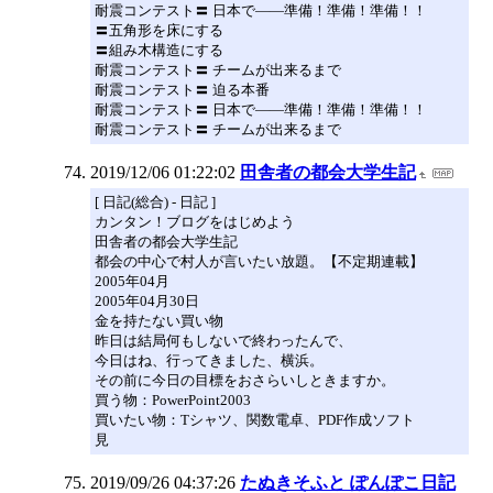
耐震コンテスト〓 日本で――準備！準備！準備！！
〓五角形を床にする
〓組み木構造にする
耐震コンテスト〓 チームが出来るまで
耐震コンテスト〓 迫る本番
耐震コンテスト〓 日本で――準備！準備！準備！！
耐震コンテスト〓 チームが出来るまで
2019/12/06 01:22:02
田舎者の都会大学生記
[ 日記(総合) - 日記 ]
カンタン！ブログをはじめよう
田舎者の都会大学生記
都会の中心で村人が言いたい放題。【不定期連載】
2005年04月
2005年04月30日
金を持たない買い物
昨日は結局何もしないで終わったんで、
今日はね、行ってきました、横浜。
その前に今日の目標をおさらいしときますか。
買う物：PowerPoint2003
買いたい物：Tシャツ、関数電卓、PDF作成ソフト
見
2019/09/26 04:37:26
たぬきそふと ぽんぽこ日記