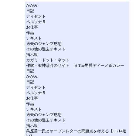
かがみ
日記
ディセント
ペルソナ５
お仕事
作品
テキスト
過去のジャンプ感想
その他の過去テキスト
掲示板
カガミ・ドット・ネット
作家・架神恭介のサイト 旧 The男爵ディーノ＆カレー
日記
かがみ
日記
ディセント
ペルソナ５
お仕事
作品
テキスト
過去のジャンプ感想
その他の過去テキスト
掲示板
呉座勇一氏とオープンレターの問題点を考える【11/14追