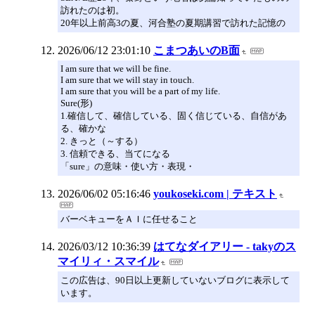
訪れたのは初。
20年以上前高3の夏、河合塾の夏期講習で訪れた記憶の
2026/06/12 23:01:10
こまつあいのB面
I am sure that we will be fine.
I am sure that we will stay in touch.
I am sure that you will be a part of my life.
Sure(形)
1.確信して、確信している、固く信じている、自信があ
る、確かな
2. きっと（～する）
3. 信頼できる、当てになる
「sure」の意味・使い方・表現・
2026/06/02 05:16:46
youkoseki.com | テキスト
バーベキューをＡＩに任せること
2026/03/12 10:36:39
はてなダイアリー - takyのス
マイリィ・スマイル
この広告は、90日以上更新していないブログに表示して
います。