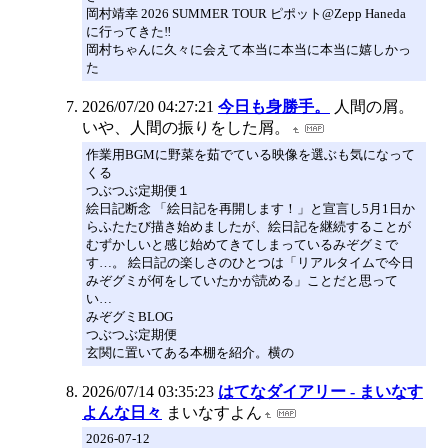
岡村靖幸 2026 SUMMER TOUR ピポット@Zepp Haneda
に行ってきた‼️
岡村ちゃんに久々に会えて本当に本当に本当に嬉しかっ
た
2026/07/20 04:27:21
今日も身勝手。
人間の屑。
いや、人間の振りをした屑。
作業用BGMに野菜を茹でている映像を選ぶも気になって
くる
つぶつぶ定期便１
絵日記断念 「絵日記を再開します！」と宣言し5月1日か
らふたたび描き始めましたが、絵日記を継続することが
むずかしいと感じ始めてきてしまっているみぞグミで
す…。 絵日記の楽しさのひとつは「リアルタイムで今日
みぞグミが何をしていたかが読める」ことだと思って
い…
みぞグミBLOG
つぶつぶ定期便
玄関に置いてある本棚を紹介。横の
2026/07/14 03:35:23
はてなダイアリー - まいなす
よんな日々
まいなすよん
2026-07-12