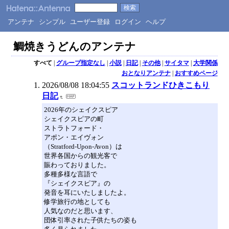
アンテナ
シンプル
ユーザー登録
ログイン
ヘルプ
鯛焼きうどんのアンテナ
すべて
|
グループ指定なし
|
小説
|
日記
|
その他
|
サイタマ
|
大学関係
おとなりアンテナ
|
おすすめページ
2026/08/08 18:04:55
スコットランドひきこもり
日記
2026年のシェイクスピア
シェイクスピアの町
ストラトフォード・
アポン・エイヴォン
（Stratford-Upon-Avon）は
世界各国からの観光客で
賑わっておりました。
多種多様な言語で
『シェイクスピア』の
発音を耳にいたしましたよ。
修学旅行の地としても
人気なのだと思います、
団体引率された子供たちの姿も