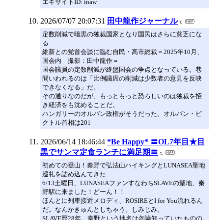
エキサイトID: inaw
2026/07/07 20:07:31
田中龍作ジャーナル
定数削減で暗黒の独裁国家となり国民はさらに貧乏にな
る
維新との党首会談に臨む自民・高市総裁＝2025年10月、
国会内 撮影：田中龍作＝
国会議員の定数削減が終盤国会の争点となっている。巷
間いわれるのは「比例議席の削減は少数者の意見を反映
できなくなる」だ。
その通りなのだが、もっともっと恐ろしいのは独裁を招
き経済をも沈めることだ。
ハンガリーのオルバン政権がそうだった。オルバン・ビ
クトル首相は201
2026/06/14 18:46:44
*Be Happy* 〓OL7年目★目
黒でサンマ定食ランチに満足期〓
初めての登山！秦野で弘法山ハイキングとLUNASEA聖地
巡礼を詰め込んてきた
6/13土曜日、LUNASEAファンすなわちSLAVEの聖地、秦
野駅に来ました！どーん！！
ほんとに列車接近メロディ、ROSIREとI for You流れるん
だ。なんかきゅんとしちゃう。しみじみ。
SLAVE歴28年、秦野という地名は勿論知っていたものの