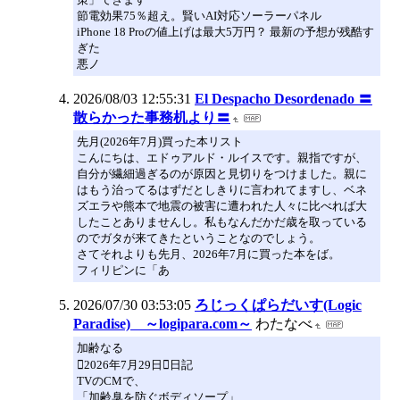
節電効果75％超え。賢いAI対応ソーラーパネル
iPhone 18 Proの値上げは最大5万円？ 最新の予想が残酷す
ぎた
悪ノ
2026/08/03 12:55:31
El Despacho Desordenado 〓
散らかった事務机より〓
先月(2026年7月)買った本リスト
こんにちは、エドゥアルド・ルイスです。親指ですが、
自分が繊細過ぎるのが原因と見切りをつけました。親に
はもう治ってるはずだとしきりに言われてますし、ベネ
ズエラや熊本で地震の被害に遭われた人々に比べれば大
したことありませんし。私もなんだかだ歳を取っている
のでガタが来てきたということなのでしょう。
さてそれよりも先月、2026年7月に買った本をば。
フィリピンに「あ
2026/07/30 03:53:05
ろじっくぱらだいす(Logic
Paradise) ～logipara.com～
わたなべ
加齢なる
2026年7月29日日記
TVのCMで、
「加齢臭を防ぐボディソープ」