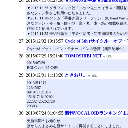
2016/07/11 01:27:30
★沙奈の文字箱★Sana’sOri
▼2015.12.25-グラフィック社「ルッツ先生のイラスト図版
さなフォン飾をご利用いただきました。
▼2015.11.10-ソシム「手書き風フリーフォント集 Hand Written _F
さなフォン・帯・角・飾・型・業・丸・麦・悠が掲載収録さ
作例にも使用されています。
▼2015.11.25-技術評論社「年金生活者・定年退職者のため
2015/12/02 19:15:57
Cycle of 5th (サイクル・オブ・フィ
CryptAd ビットコイン・モナーコインの懸賞【無料配布中】
2015/07/29 15:21:40
TOMOSHIBI.NET
2015/07/29
ROLC ver4.25 公開
2013/12/01 11:13:28
ときおり。
2013年12月
1234567
891011121314
15161718192021
22232425262728
293031
2013/07/24 01:04:55
週刊VOCALOIDランキングま
更新再開のお知らせ
ぼからんまとめを新サイトにて再開することにしました。