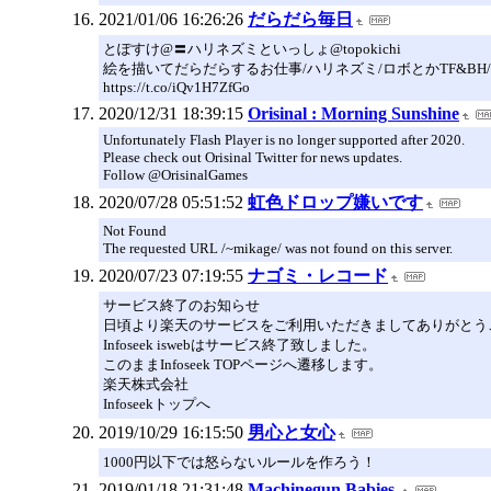
2021/01/06 16:26:26
だらだら毎日
とぽすけ@〓ハリネズミといっしょ@topokichi
絵を描いてだらだらするお仕事/ハリネズミ/ロボとかTF&BH/
https://t.co/iQv1H7ZfGo
2020/12/31 18:39:15
Orisinal : Morning Sunshine
Unfortunately Flash Player is no longer supported after 2020.
Please check out Orisinal Twitter for news updates.
Follow @OrisinalGames
2020/07/28 05:51:52
虹色ドロップ嫌いです
Not Found
The requested URL /~mikage/ was not found on this server.
2020/07/23 07:19:55
ナゴミ・レコード
サービス終了のお知らせ
日頃より楽天のサービスをご利用いただきましてありがとう
Infoseek iswebはサービス終了致しました。
このままInfoseek TOPページへ遷移します。
楽天株式会社
Infoseekトップへ
2019/10/29 16:15:50
男心と女心
1000円以下では怒らないルールを作ろう！
2019/01/18 21:31:48
Machinegun Babies.