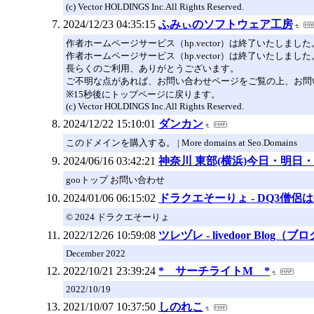
(c) Vector HOLDINGS Inc.All Rights Reserved.
2024/12/23 04:35:15
ふみぃのソフトウェア工房
作者ホームページサービス（hp.vector）は終了いたしました
作者ホームページサービス（hp.vector）は終了いたしました
長らくのご利用、ありがとうございます。
ご不明な点があれば、お問い合わせページをご覧の上、お問
※15秒後にトップページに戻ります。
(c) Vector HOLDINGS Inc.All Rights Reserved.
2024/12/22 15:10:01
ダンカン
このドメインを購入する。 | More domains at Seo.Domains
2024/06/16 03:42:21
神奈川 東部(横浜)今日・明日・週
gooトップ お問い合わせ
2024/01/06 06:15:02
ドラクエそーりょ - DQ3僧
© 2024 ドラクエそーりょ
2022/12/26 10:59:08
ツレヅレ - livedoor Blog（ブ
December 2022
2022/10/21 23:39:24
* サーチライトM *
2022/10/19
2021/10/07 10:37:50
しのれこ