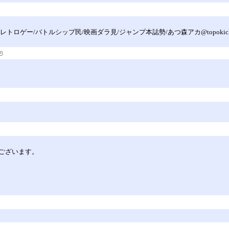
レトロゲー/バトルシップ民/映画ダラ見/ジャンプ本誌勢/あつ森アカ@topokic
ございます。