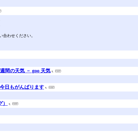
。
。
い合わせください。
間の天気 － goo 天気
侶は今日もがんばります
ログ）