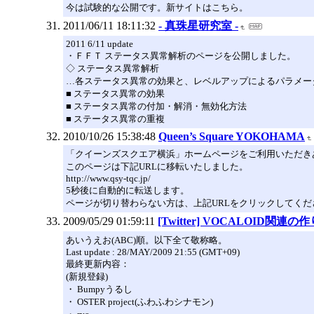
今は試験的な公開です。新サイトはこちら。
2011/06/11 18:11:32
- 真珠星研究室 -
2011 6/11 update
・ＦＦＴ ステータス異常解析のページを公開しました。
◇ ステータス異常解析
…各ステータス異常の効果と、レベルアップによるパラメー
■ ステータス異常の効果
■ ステータス異常の付加・解消・無効化方法
■ ステータス異常の重複
2010/10/26 15:38:48
Queen’s Square YOKOHAMA
「クイーンズスクエア横浜」ホームページをご利用いただき
このページは下記URLに移転いたしました。
http://www.qsy-tqc.jp/
5秒後に自動的に転送します。
ページが切り替わらない方は、上記URLをクリックしてくだ
2009/05/29 01:59:11
[Twitter] VOCALOID関連
あいうえお(ABC)順。以下全て敬称略。
Last update : 28/MAY/2009 21:55 (GMT+09)
最終更新内容：
(新規登録)
・ Bumpyうるし
・ OSTER project(ふわふわシナモン)