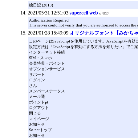
絵日記 (2013)
2021/05/31 12:51:03
supercell web
Authorization Required
This server could not verify that you are authorized to access th
2021/01/28 15:49:09
オリジナルフォント【みかち
このページはJavaScriptを使用しています。JavaScript
設定方法は「JavaScriptを有効にする方法を知りたい」で
インターネット接続
SIM・スマホ
会員特典・ポイント
オプションサービス
サポート
ログイン
さん
メンバーステータス
メール通
ポイントpt
ログアウト
閉じる
マイページ
お知らせ
So-netトップ
お知らせ