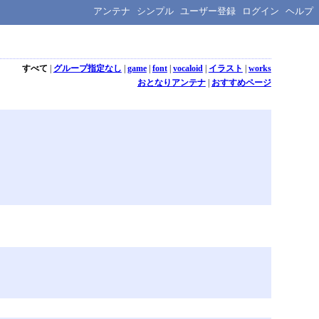
アンテナ
シンプル
ユーザー登録
ログイン
ヘルプ
すべて
|
グループ指定なし
|
game
|
font
|
vocaloid
|
イラスト
|
works
おとなりアンテナ
|
おすすめページ