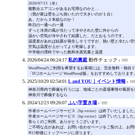
2026/07/15（水）
複数台エアコンがあるお宅用なのかと…
（我が家は壁をぶち抜いたので大きいのが１台）
あ、だから２本組なのか！
昨日の一通への一通
ずっと冷房の風が当たって冷やされた壁に外からの
温かい空気が冷やされて結露した、だとおもうのです。
温度差があれば結露が発生しそうですが、熱い壁と冷たい空
空気は温度が上がってより乾燥します。
中学校の理科でやった飽和水蒸気量と温度
2026/04/24 06:24:17
私的裏庭
動作チェック
WordPressのご利用を希望するお客様には、完全無料・独
「FC2ホームページ WordPressβ版」をおすすめしております
2025/10/29 02:54:01
L and YOU｜イベント情報
神奈川県内で葬儀を行うには、地域ごとの斎場事情や風習を
神奈川で葬儀するなら
2024/12/23 09:26:07
ふい字置き場
作者ホームページサービス（hp.vector）は終了いたしました
作者ホームページサービス（hp.vector）は終了いたしました
長らくのご利用、ありがとうございます。
ご不明な点があれば、お問い合わせページをご覧の上、お問
※15秒後にトップページに戻ります。