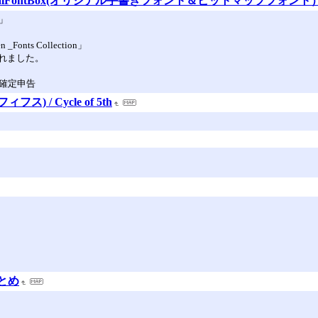
ginalFontBox(オリジナル手書きフォント＆ビットマップフォント
帖」
onts Collection」
れました。
の確定申告
フス) / Cycle of 5th
とめ