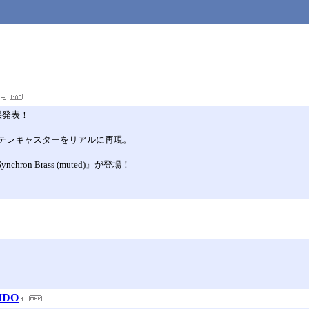
結果発表！
であるテレキャスターをリアルに再現。
n Brass (muted)』が登場！
DO