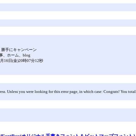
」勝手にキャンペーン
、ホーム、blog
16日(金)20時07分12秒
ess. Unless you were looking for this error page, in which case: Congrats! You total