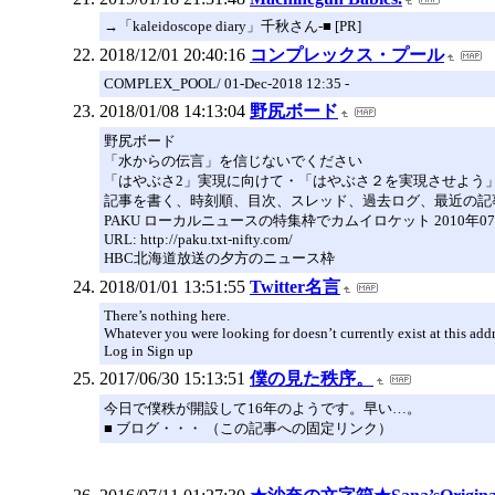
→「kaleidoscope diary」千秋さん-■ [PR]
2018/12/01 20:40:16
コンプレックス・プール
COMPLEX_POOL/ 01-Dec-2018 12:35 -
2018/01/08 14:13:04
野尻ボード
野尻ボード
「水からの伝言」を信じないでください
「はやぶさ2」実現に向けて・「はやぶさ２を実現させよう
記事を書く、時刻順、目次、スレッド、過去ログ、最近の記事
PAKU ローカルニュースの特集枠でカムイロケット 2010年07月
URL: http://paku.txt-nifty.com/
HBC北海道放送の夕方のニュース枠
2018/01/01 13:51:55
Twitter名言
There’s nothing here.
Whatever you were looking for doesn’t currently exist at this addr
Log in Sign up
2017/06/30 15:13:51
僕の見た秩序。
今日で僕秩が開設して16年のようです。早い…。
■ ブログ・・・ （この記事への固定リンク）