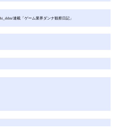
hi_ddm/連載「ゲーム業界ダンナ観察日記」