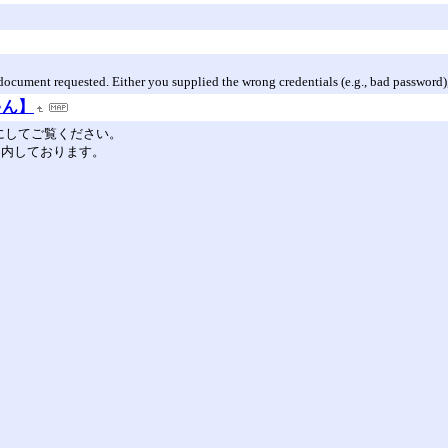
e document requested. Either you supplied the wrong credentials (e.g., bad password)
ゃん】
を有効にしてご覧ください。
ご案内しております。