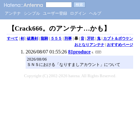
アンテナ
シンプル
ユーザー登録
ログイン
ヘルプ
【Crack666。のアンテナ…かも】
すべて
|
剣
|
破裏剣
|
龍騎
|
５５５
|
刑事
|
暴
|
音
|
牙吠
|
鬼
|
カブト＆ボウケン
おとなりアンテナ
|
おすすめページ
2026/08/07 01:55:26
81produce
2026/08/06
ＳＮＳにおける「なりすましアカウント」について
Copyright (C) 2002-2026 hatena. All Rights Reserved.