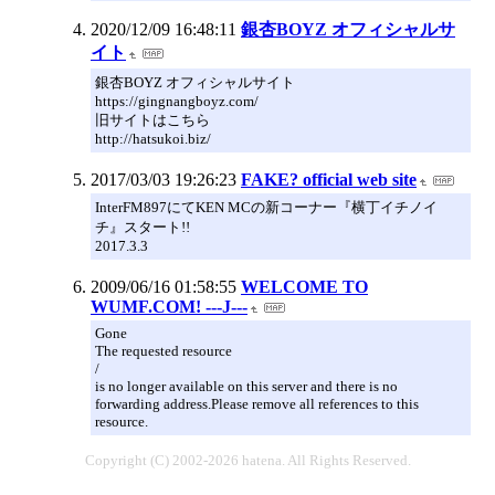
2020/12/09 16:48:11
銀杏BOYZ オフィシャルサ
イト
銀杏BOYZ オフィシャルサイト
https://gingnangboyz.com/
旧サイトはこちら
http://hatsukoi.biz/
2017/03/03 19:26:23
FAKE? official web site
InterFM897にてKEN MCの新コーナー『横丁イチノイ
チ』スタート!!
2017.3.3
2009/06/16 01:58:55
WELCOME TO
WUMF.COM! ---J---
Gone
The requested resource
/
is no longer available on this server and there is no
forwarding address.Please remove all references to this
resource.
Copyright (C) 2002-2026 hatena. All Rights Reserved.