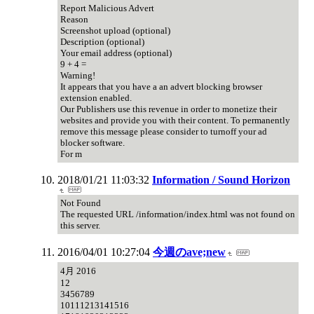
Report Malicious Advert
Reason
Screenshot upload (optional)
Description (optional)
Your email address (optional)
9 + 4 =
Warning!
It appears that you have a an advert blocking browser
extension enabled.
Our Publishers use this revenue in order to monetize their
websites and provide you with their content. To permanently
remove this message please consider to turnoff your ad
blocker software.
For m
2018/01/21 11:03:32
Information / Sound Horizon
Not Found
The requested URL /information/index.html was not found on
this server.
2016/04/01 10:27:04
今週のave;new
4月 2016
12
3456789
10111213141516