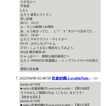
りざるとー
予兆⑪
(-人-)
なろう 迷宮レストラン
甘い約束
06/11 18:15
ル・マン24時間 100周年
あ、もう始まってた… (;´▽｀A`` すかーり忘れてた…
06/11 18:00
なろう マギクラフト・マイスター
93-18 おかしなゴーレム
2735：しょうもない抵抗をしてみよう。
681話 掲示板回 46
ひゃっはー！ 新鮮な掲示板回だー
なろう VRMMOの支援職人 ～トッププレイヤーの仕掛人
～
理世の交友事
2022/04/09 02:48:58
佐倉紗織-LovableNote-
[media id=330]
■ radio♪佐倉紗織のLoveLoveLovable！【第238回】
スマホからご視聴の方は《こちら》をどうぞ！
【続きを読む】
[media id=329]
■ radio♪佐倉紗織のLoveLoveLovable！【第237回】