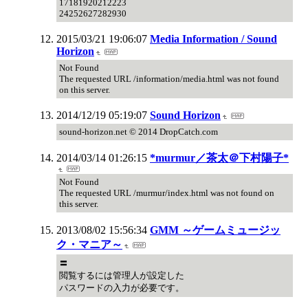
17181920212223
24252627282930
2015/03/21 19:06:07
Media Information / Sound
Horizon
Not Found
The requested URL /information/media.html was not found
on this server.
2014/12/19 05:19:07
Sound Horizon
sound-horizon.net © 2014 DropCatch.com
2014/03/14 01:26:15
*murmur／茶太＠下村陽子*
Not Found
The requested URL /murmur/index.html was not found on
this server.
2013/08/02 15:56:34
GMM ～ゲームミュージッ
ク・マニア～
〓
閲覧するには管理人が設定した
パスワードの入力が必要です。