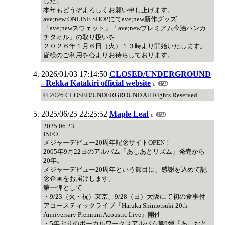
した。
本年もどうぞよろしくお願い申し上げます。
ave;new ONLINE SHOPにてave;new新作グッズ
「ave;newスウェット」「ave;newプレミアム今治ハンカ
チタオル」の取り扱いを
２０２６年１月６日（火）１３時より開始いたします。
皆様のご利用を心よりお待ちしております。
2026/01/03 17:14:50
CLOSED/UNDERGROUND
- Rekka Katakiri official website
© 2026 CLOSED/UNDERGROUND All Rights Reserved.
2025/06/25 22:25:52
Maple Leaf
2025.06.23
INFO
メジャーデビュー20周年記念サイトOPEN！
2005年9月22日のアルバム「あしあとリズム」発売から
20年。
メジャーデビュー20周年という節目に、感謝を込めて記
念企画をお届けします。
第一弾として
・9/23（火・祝）東京、9/28（日）大阪にて初の食事付
アコースティックライブ『Haruka Shimotsuki 20th
Anniversary Premium Acoustic Live』開催
・5年ぶりのボーカルワークスアルバム第9弾『あしおと