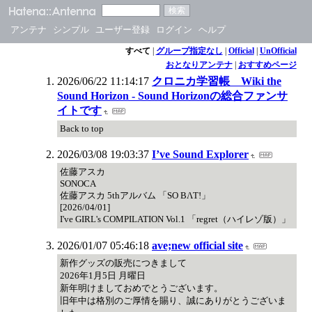
アンテナ
シンプル
ユーザー登録
ログイン
ヘルプ
すべて
|
グループ指定なし
|
Official
|
UnOfficial
おとなりアンテナ
|
おすすめページ
2026/06/22 11:14:17
クロニカ学習帳 Wiki the
Sound Horizon - Sound Horizonの総合ファンサ
イトです
Back to top
2026/03/08 19:03:37
I’ve Sound Explorer
佐藤アスカ
SONOCA
佐藤アスカ 5thアルバム 「SO BΛT!」
[2026/04/01]
I've GIRL's COMPILATION Vol.1 「regret（ハイレゾ版）」
2026/01/07 05:46:18
ave;new official site
新作グッズの販売につきまして
2026年1月5日 月曜日
新年明けましておめでとうございます。
旧年中は格別のご厚情を賜り、誠にありがとうございま