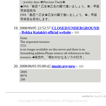
・jewelry days 〓Precious Track〓
◆OVA「春恋＊乙女〓乙女の園で逢いましょう。〓」早坂
羽未役担当
OVA「春恋＊乙女〓乙女の園で逢いましょう。〓」早坂
羽未役を担当します。
2008/09/05 22:52:57
CLOSED/UNDERGROUND
- Rekka Katakiri official website
Gone
The requested resource
/CU/
is no longer available on this server and there is no
forwarding address.Please remove all references to this
resource.-■発売中_「晴れやかなるソラの行方」
2008/06/03 05:00:42
muzie:ave;new
2666
8976
200
modified by らんさいわ
Copyright (C) 2002-2026 hatena. All Rights Reserved.