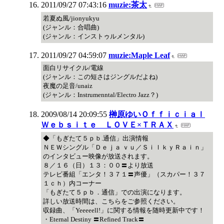
2011/09/27 07:43:16
muzie:茶太
若夏ぬ風/jionyukyu
(ジャンル：合唱曲)
(ジャンル：インストゥルメンタル)
2011/09/27 04:59:07
muzie:Maple Leaf
面白リサイクル/電線
(ジャンル：この短さはジングルだよね)
夜魔の足音/unaiz
(ジャンル：Instrumenntal/Electro Jazz？)
2009/08/14 20:09:55
榊原ゆいＯｆｆｉｃｉａｌ
Ｗｅｂｓｉｔｅ ＬＯＶＥ×ＴＲＡＸ
◆「もぎたて５ｐｂ.通信」出演情報
ＮＥＷシングル「Ｄｅｊａ ｖｕ／ＳｉｌｋｙＲａｉｎ」
のインタビュー映像が放送されます。
８／１６（日）１３：００〓より放送
テレビ番組「エンタ！３７１〓声優」（スカパー！３７
１ｃｈ）内コーナー
「もぎたて５ｐｂ．通信」での出演になります。
詳しい放送時間は、こちらをご参照ください。
収録曲、「Yeeeeell!」に関する情報を随時更新中です！
・Eternal Destiny 〓Refined Track〓