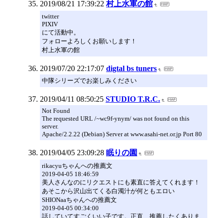
2019/08/21 17:39:22
村上水軍の館
twitter
PIXIV
にて活動中。
フォローよろしくお願いします！
村上水軍の館
2019/07/20 22:17:07
digtal bs tuners
中隊シリーズでお楽しみください
2019/04/11 08:50:25
STUDIO T.R.C.
Not Found
The requested URL /~wc9f-ynym/ was not found on this
server.
Apache/2.2.22 (Debian) Server at www.asahi-net.or.jp Port 80
2019/04/05 23:09:28
眠りの園
rikacyuちゃんへの推薦文
2019-04-05 18:46:59
美人さんなのにリクエストにも素直に答えてくれます！
あそこから沢山出てくる白濁汁が何ともエロい
SHIONaaちゃんへの推薦文
2019-04-05 00:34:00
話していてすごくいい子です。正直、推薦したくありま