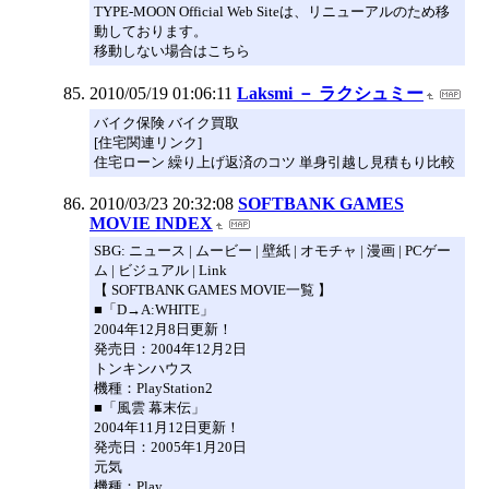
TYPE-MOON Official Web Siteは、リニューアルのため移
動しております。
移動しない場合はこちら
2010/05/19 01:06:11
Laksmi － ラクシュミー
バイク保険 バイク買取
[住宅関連リンク]
住宅ローン 繰り上げ返済のコツ 単身引越し見積もり比較
2010/03/23 20:32:08
SOFTBANK GAMES
MOVIE INDEX
SBG: ニュース | ムービー | 壁紙 | オモチャ | 漫画 | PCゲー
ム | ビジュアル | Link
【 SOFTBANK GAMES MOVIE一覧 】
■「D→A:WHITE」
2004年12月8日更新！
発売日：2004年12月2日
トンキンハウス
機種：PlayStation2
■「風雲 幕末伝」
2004年11月12日更新！
発売日：2005年1月20日
元気
機種：Play