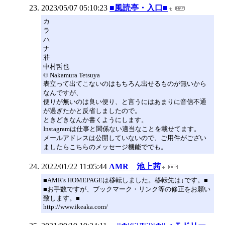
2023/05/07 05:10:23
■風読亭・入口■
カ
ラ
ハ
ナ
荘
中村哲也
© Nakamura Tetsuya
表立って出てこないのはもちろん出せるものが無いから
なんですが、
便りが無いのは良い便り、と言うにはあまりに音信不通
が過ぎたかと反省しましたので。
ときどきなんか書くようにします。
Instagramは仕事と関係ない適当なことを載せてます。
メールアドレスは公開していないので、ご用件がござい
ましたらこちらのメッセージ機能ででも。
2022/01/22 11:05:44
AMR 池上茜
■AMR's HOMEPAGEは移転しました。移転先は↓です。■
■お手数ですが、ブックマーク・リンク等の修正をお願い
致します。■
http://www.ikeaka.com/