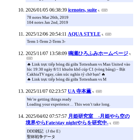
2026/01/05 06:38:39
icenotes, suite
78 notes Mar 26th, 2019
104 notes Jan 2nd, 2019
2025/12/06 20:54:11
AQUA STYLE
Term 1›Term 2›Term 3›
2025/11/07 13:58:09
鳴瀬ひろふみホームページ
🔥 Link trực tiếp bóng đá giữa Tottenham vs Man United vào
lúc 19:30 ngày 8/11 khuôn khổ cúp C1 (vòng bảng) – Bật
CakhiaTV ngay, cảm xúc nghìn tỷ chờ bạn! 🔥
🔥 Link trực tiếp bóng đá giữa Tottenham vs M
2025/11/07 02:23:57
UA 寺本薫
We’re getting things ready
Loading your experience… This won’t take long.
2025/04/02 07:57:57
月姫研究室 -月姫やら空の
境界やらFate/stay nightやらを研究中-
DDD雑記（J the E）
聖杯戦争データ