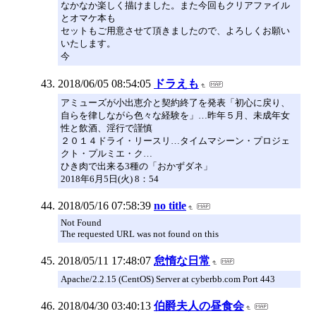
なかなか楽しく描けました。また今回もクリアファイル
とオマケ本も
セットもご用意させて頂きましたので、よろしくお願い
いたします。
今
2018/06/05 08:54:05
ドラえも
アミューズが小出恵介と契約終了を発表「初心に戻り、
自らを律しながら色々な経験を」…昨年５月、未成年女
性と飲酒、淫行で謹慎
２０１４ドライ・リースリ…タイムマシーン・プロジェ
クト・プルミエ・ク…
ひき肉で出来る3種の「おかずダネ」
2018年6月5日(火) 8：54
2018/05/16 07:58:39
no title
Not Found
The requested URL was not found on this
2018/05/11 17:48:07
怠惰な日常
Apache/2.2.15 (CentOS) Server at cyberbb.com Port 443
2018/04/30 03:40:13
伯爵夫人の昼食会