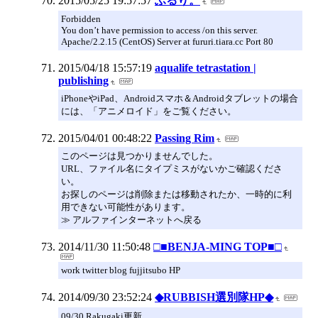
2015/05/25 19:57:57
ふるり。
Forbidden
You don’t have permission to access /on this server.
Apache/2.2.15 (CentOS) Server at fururi.tiara.cc Port 80
2015/04/18 15:57:19
aqualife tetrastation |
publishing
iPhoneやiPad、Androidスマホ＆Androidタブレットの場合
には、「アニメロイド」をご覧ください。
2015/04/01 00:48:22
Passing Rim
このページは見つかりませんでした。
URL、ファイル名にタイプミスがないかご確認くださ
い。
お探しのページは削除または移動されたか、一時的に利
用できない可能性があります。
≫ アルファインターネットへ戻る
2014/11/30 11:50:48
□■BENJA-MING TOP■□
work twitter blog fujjitsubo HP
2014/09/30 23:52:24
◆RUBBISH選別隊HP◆
09/30 Rakugaki更新