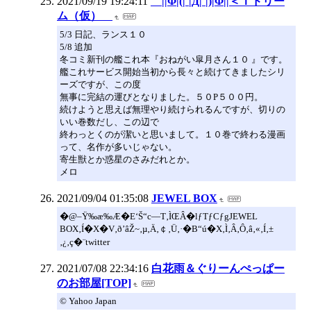
2021/09/19 19:24:11
||Φ|(|´|Д|`|)|Φ||＜Ｔドリー
ム（仮）
5/3 日記、ランス１０
5/8 追加
冬コミ新刊の艦これ本『おねがい皐月さん１０ 』です。
艦これサービス開始当初から長々と続けてきましたシリ
ーズですが、この度
無事に完結の運びとなりました。５０P５００円。
続けようと思えば無理やり続けられるんですが、切りの
いい巻数だし、この辺で
終わっとくのが潔いと思いまして。１０巻で終わる漫画
って、名作が多いじゃない。
寄生獣とか惑星のさみだれとか。
メロ
2021/09/04 01:35:08
JEWEL BOX
�@–Ÿ‰æ‰Æ�E‘Š“c—T‚ÌŒÂ�lƒTƒCƒgJEWEL
BOX‚Í�X�V‚ð’âŽ~‚µ‚Ä‚￠‚Ü‚·�B“ú�X‚Ì‚Â‚Ô‚â‚«‚Í‚±
‚¿‚ç�¨twitter
2021/07/08 22:34:16
白花雨＆ぐりーんぺっぱー
のお部屋[TOP]
© Yahoo Japan