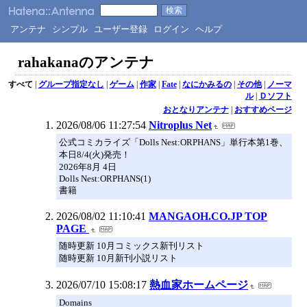
アンテナ
シンプル
ユーザー登録
ログイン
ヘルプ
rahakanaのアンテナ
すべて
|
グループ指定なし
|
ゲーム
|
作家
|
Fate
|
なにかみるの
|
その他
|
ノーマ
ル
|
Ｄソフト
おとなりアンテナ
|
おすすめページ
2026/08/06 11:27:54
Nitroplus Net
公式コミカライズ「Dolls Nest:ORPHANS」単行本第1巻、
本日8/4(火)発売！
2026年8月 4日
Dolls Nest:ORPHANS(1)
書籍
2026/08/02 11:10:41
MANGAOH.CO.JP TOP
PAGE
随時更新 10月コミックス新刊リスト
随時更新 10月新刊小説リスト
2026/07/10 15:08:17
熱血家ホームページ
Domains