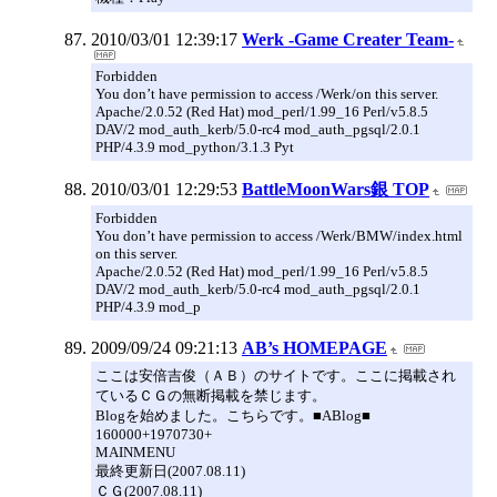
2010/03/01 12:39:17
Werk -Game Creater Team-
Forbidden
You don’t have permission to access /Werk/on this server.
Apache/2.0.52 (Red Hat) mod_perl/1.99_16 Perl/v5.8.5
DAV/2 mod_auth_kerb/5.0-rc4 mod_auth_pgsql/2.0.1
PHP/4.3.9 mod_python/3.1.3 Pyt
2010/03/01 12:29:53
BattleMoonWars銀 TOP
Forbidden
You don’t have permission to access /Werk/BMW/index.html
on this server.
Apache/2.0.52 (Red Hat) mod_perl/1.99_16 Perl/v5.8.5
DAV/2 mod_auth_kerb/5.0-rc4 mod_auth_pgsql/2.0.1
PHP/4.3.9 mod_p
2009/09/24 09:21:13
AB’s HOMEPAGE
ここは安倍吉俊（ＡＢ）のサイトです。ここに掲載され
ているＣＧの無断掲載を禁じます。
Blogを始めました。こちらです。■ABlog■
160000+1970730+
MAINMENU
最終更新日(2007.08.11)
ＣＧ(2007.08.11)