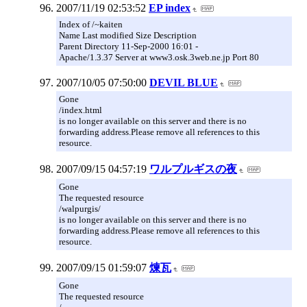
2007/11/19 02:53:52
EP index
Index of /~kaiten
Name Last modified Size Description
Parent Directory 11-Sep-2000 16:01 -
Apache/1.3.37 Server at www3.osk.3web.ne.jp Port 80
2007/10/05 07:50:00
DEVIL BLUE
Gone
/index.html
is no longer available on this server and there is no
forwarding address.Please remove all references to this
resource.
2007/09/15 04:57:19
ワルプルギスの夜
Gone
The requested resource
/walpurgis/
is no longer available on this server and there is no
forwarding address.Please remove all references to this
resource.
2007/09/15 01:59:07
煉瓦
Gone
The requested resource