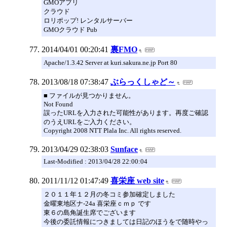
GMOアプリ
クラウド
ロリポップ! レンタルサーバー
GMOクラウド Pub
2014/04/01 00:20:41
裏FMO
Apache/1.3.42 Server at kuri.sakura.ne.jp Port 80
2013/08/18 07:38:47
ぶらっくしゃど～
■ ファイルが見つかりません。
Not Found
誤ったURLを入力された可能性があります。再度ご確認
のうえURLをご入力ください。
Copyright 2008 NTT Plala Inc. All rights reserved.
2013/04/29 02:38:03
Sunface
Last-Modified : 2013/04/28 22:00:04
2011/11/12 01:47:49
喜栄座 web site
２０１１年１２月の冬コミ参加確定しました
金曜東地区ナ-24a 喜栄座ｃｍｐ です
東６の島角誕生席でございます
今後の委託情報につきましては日記のほうをで随時やっ