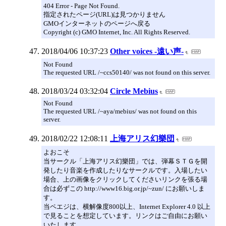
404 Error - Page Not Found.
指定されたページ(URL)は見つかりません
GMOインターネットのページへ戻る
Copyright (c) GMO Internet, Inc. All Rights Reserved.
2018/04/06 10:37:23
Other voices -遠い声-
Not Found
The requested URL /~ccs50140/ was not found on this server.
2018/03/24 03:32:04
Circle Mebius
Not Found
The requested URL /~aya/mebius/ was not found on this
server.
2018/02/22 12:08:11
上海アリス幻樂団
よおこそ
当サークル「上海アリス幻樂団」では、弾幕ＳＴＧを開
発したり音楽を作成したりなサークルです。入場したい
場合、上の画像をクリックしてくださいリンクを張る場
合は必ずこの http://www16.big.or.jp/~zun/ にお願いしま
す。
当ペエジは、横解像度800以上、Internet Explorer 4.0 以上
で見ることを想定しています。リンクはご自由にお願い
いたします。