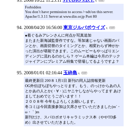
2008/10/22 11:25:11
STUDIO S.D.T.
Forbidden
You don’t have permission to access /~sdt/on this server.
Apache/1.3.11 Server at www.din.or.jp Port 80
2008/04/20 16:56:00
東京ジルバボウイズ
●着ぐるみアレンさんに何点か写真追加
またまた新海誠監督作ですな。等加速じゃない画面のパ
ンとか、画面切替のタイミングとか、相変わらず神がか
った演出が堪能できます。このムービーもやっぱりエン
ディングに流れるのかしら？ ゲーム本編は今月のテック
ジャイアンにプレミアム特集で登場してるようですよ？
2008/01/01 02:16:44
玉砕島
最終更新日 200８ 1月1日 新刊の同人誌情報更新
OG外伝ぼちぼちやっとります。もう、のっけからあの人
とかあの人とか(・∀・)ニヤニヤしながらやってます あけ
ましておめでとうございます！！
２００８年 今年もよろしくお願いします。
冬コミは今回直接参加は欠席させていただきました(m´・
ω・｀)m
新刊だけ、スパロボオリキャラミックス本（ややTD多
め）出させていただきました。