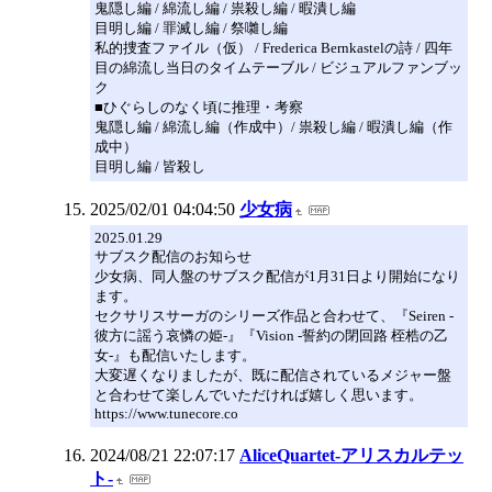
鬼隠し編 / 綿流し編 / 祟殺し編 / 暇潰し編
目明し編 / 罪滅し編 / 祭囃し編
私的捜査ファイル（仮） / Frederica Bernkastelの詩 / 四年
目の綿流し当日のタイムテーブル / ビジュアルファンブッ
ク
■ひぐらしのなく頃に推理・考察
鬼隠し編 / 綿流し編（作成中）/ 祟殺し編 / 暇潰し編（作
成中）
目明し編 / 皆殺し
2025/02/01 04:04:50
少女病
2025.01.29
サブスク配信のお知らせ
少女病、同人盤のサブスク配信が1月31日より開始になり
ます。
セクサリスサーガのシリーズ作品と合わせて、『Seiren -
彼方に謡う哀憐の姫-』『Vision -誓約の閉回路 桎梏の乙
女-』も配信いたします。
大変遅くなりましたが、既に配信されているメジャー盤
と合わせて楽しんでいただければ嬉しく思います。
https://www.tunecore.co
2024/08/21 22:07:17
AliceQuartet‐アリスカルテッ
ト‐