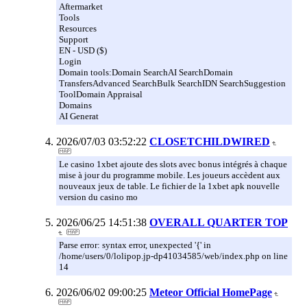
Aftermarket
Tools
Resources
Support
EN - USD ($)
Login
Domain tools:Domain SearchAI SearchDomain
TransfersAdvanced SearchBulk SearchIDN SearchSuggestion
ToolDomain Appraisal
Domains
AI Generat
2026/07/03 03:52:22
CLOSETCHILDWIRED
Le casino 1xbet ajoute des slots avec bonus intégrés à chaque
mise à jour du programme mobile. Les joueurs accèdent aux
nouveaux jeux de table. Le fichier de la 1xbet apk nouvelle
version du casino mo
2026/06/25 14:51:38
OVERALL QUARTER TOP
Parse error: syntax error, unexpected '{' in
/home/users/0/lolipop.jp-dp41034585/web/index.php on line
14
2026/06/02 09:00:25
Meteor Official HomePage