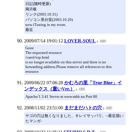
日記(随時更新)
掲示板
リンク(2005.10.31)
パソコン系分室(2003.10.20)
now iTuning in my room.
最近
2009/07/14 19:01:12
LOVER-SOUL
Gone
The requested resource
/carol/top.html
is no longer available on this server and there is no
forwarding address.Please remove all references to this
resource.
2009/06/22 07:06:28
かむろの里「True Blue」イ
ンデックス（重いVer.）
Apache/1.3.41 Server at www.mhb.nu Port 80
2008/11/02 23:51:00
まだまだハトの穴
ヤゴの穴は無くなりました、キレイサッパリ。--最近描い
たマンガ-