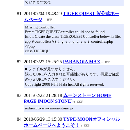
ていきますので
2011/07/04 19:48:59
TIGER QUEST Ⅳ公式ホー
ムページ
Missing Controller
Error: TIGERQUESTController could not be found.
Error: Create the class TIGERQUESTController below in file:
app￥controllers￥t_i_g_e_r_q_u_e_s_t_controller.php
<?php
class TIGERQU
2011/03/22 15:25:25
PARANOIA MAX
■ ファイルが見つかりません。
誤ったURLを入力された可能性があります。再度ご確認
のうえURLをご入力ください。
Copyright 2008 NTT Plala Inc. All rights reserved.
2011/02/22 21:28:18
ムーンストーン HOME
PAGE [MOON STONE]
redirect to www.moon-stone.jp
2010/06/29 13:15:30
TYPE-MOONオフィシャル
ホームページへようこそ！