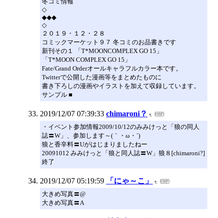
冬コミ情報
◇
◆◆◆
◇
２０１９・１２・２８
コミックマーケット９７ 冬コミのお品書きです
新刊その１ 「T*MOONCOMPLEX GO 15」
「T*MOON COMPLEX GO 15」
Fate/Grand Orderオールキャラフルカラー本です。
Twitterで公開した漫画等をまとめたものに
書き下ろしの漫画やイラストを加えて収録しています。
サンプル ■
2019/12/07 07:39:33
chimaroni？
・イベント参加情報2009/10/12のみみけっと「狼の同人
誌〓W」、参加します～(｀・ω・´)
狼と香辛料〓Uがはじまりましたねー
20091012 みみけっと「狼と同人誌〓W」狼８[chimaroni?]
終了
2019/12/07 05:19:59
「にゃ～こ」
大きめ写真〓@
大きめ写真〓A