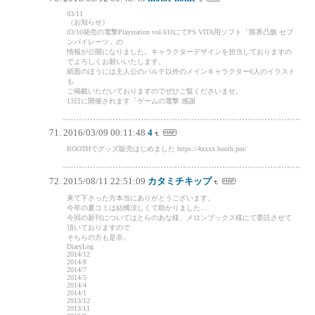
03/11
（お知らせ）
03/10発売の電撃Playstation vol.610にてPS VITA用ソフト「限界凸旗 セブ
ンパイレーツ」の
情報が公開になりました。キャラクターデザインを担当しておりますの
でよろしくお願いいたします。
紙面のほうには主人公のパルテ以外のメインキャラクター6人のイラスト
も
ご掲載いただいておりますのでぜひご覧くださいませ。
13日に開催されます「ゲームの電撃 感謝
2016/03/09 00:11:48
4
BOOTHでグッズ販売はじめました https://4xxxx.booth.pm/
2015/08/11 22:51:09
カタミチキップ
来て下さった方本当にありがとうございます。
今年の夏コミは結構涼しくて助かりました…
今回の新刊についてはとらのあな様、メロンブックス様にて委託させて
頂いておりますので
そちらの方も是非。
DiaryLog
2014/12
2014/8
2014/7
2014/5
2014/4
2014/1
2013/12
2013/11