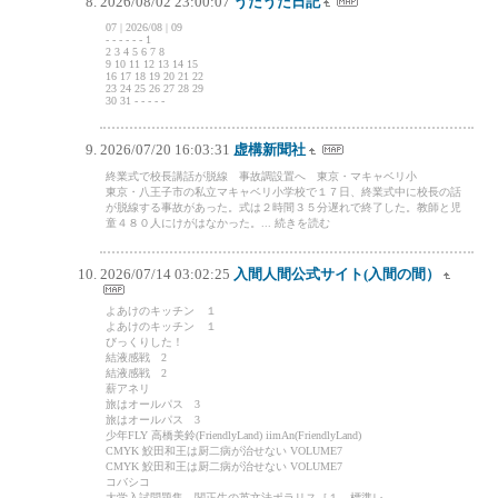
2026/08/02 23:00:07
うだうだ日記
07 | 2026/08 | 09
- - - - - - 1
2 3 4 5 6 7 8
9 10 11 12 13 14 15
16 17 18 19 20 21 22
23 24 25 26 27 28 29
30 31 - - - - -
2026/07/20 16:03:31
虚構新聞社
終業式で校長講話が脱線 事故調設置へ 東京・マキャベリ小
東京・八王子市の私立マキャベリ小学校で１７日、終業式中に校長の話
が脱線する事故があった。式は２時間３５分遅れで終了した。教師と児
童４８０人にけがはなかった。... 続きを読む
2026/07/14 03:02:25
入間人間公式サイト(入間の間）
よあけのキッチン １
よあけのキッチン １
びっくりした！
結液感戦 2
結液感戦 2
薪アネリ
旅はオールパス 3
旅はオールパス 3
少年FLY 高橋美鈴(FriendlyLand) iimAn(FriendlyLand)
CMYK 鮫田和王は厨二病が治せない VOLUME7
CMYK 鮫田和王は厨二病が治せない VOLUME7
コバシコ
大学入試問題集 関正生の英文法ポラリス［１ 標準レ