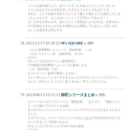
コミケお疲れ様でした。来てくださった方ありがとうございました。
とらとめろんでも引き続き売ってますんでよろしければどうぞ。
それと、コミケ会場で見本とマジックで書いた物をどうも放出してしま
ったようなので、もしもおいこら！！ＥＤ字かいてあんぞ！！
という本をお持ちの方、次のイベント等持込いただければ、在庫がない
ので交換はできないのですが色紙などを用紙しておきたいと思います。
もしくは返金等も受けさせ
2013/11/17 05:39:25
M’s SQUARE
・11/17 砲雷撃戦！よーい！4 「焼肉帝国」 Ｉ-10
・12/31 コミケット85 「焼肉帝国」 タ-32a
(11/17)
またしても当日のイベント参加告知！
17日開催の砲雷撃戦！よーい！4に参加します。
Ｉ-10「焼肉帝国」です。
久々のイベント参加で緊張しますね！
コピー本になってしまいますがよかったらのぞいていってくださーい。
なんと！めずらしく！エロくありません！冬コミのサンプル
2013/08/13 13:12:13
師匠シリーズまとめ
スマートホンのテンプレートに「最新記事」「カテゴリ」「最新コメン
ト」の三種のプラグインを追加。
当ブログのメインコンテンツへワンタップでアクセスできるようになり
ました。
プラグインは、スマートホンビューで右上にある下向き矢印のボタンを
タップすることで利用できます。
PCビューのプラグインにTweetsWindを追加。
13/04/04