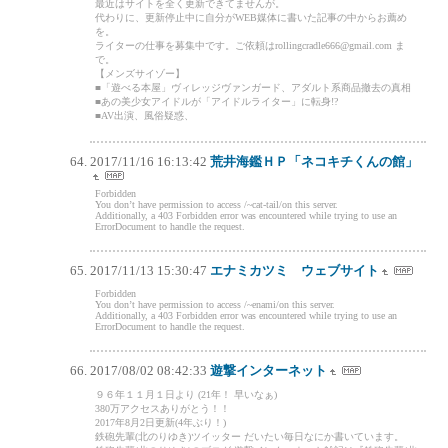
最近はサイトを全く更新できてませんが。
代わりに、更新停止中に自分がWEB媒体に書いた記事の中からお薦め
を。
ライターの仕事を募集中です。ご依頼はrollingcradle666@gmail.com ま
で。
【メンズサイゾー】
■「遊べる本屋」ヴィレッジヴァンガード、アダルト系商品撤去の真相
■あの美少女アイドルが「アイドルライター」に転身!?
■AV出演、風俗疑惑、
2017/11/16 16:13:42
荒井海鑑ＨＰ「ネコキチくんの館」
Forbidden
You don’t have permission to access /~cat-tail/on this server.
Additionally, a 403 Forbidden error was encountered while trying to use an
ErrorDocument to handle the request.
2017/11/13 15:30:47
エナミカツミ ウェブサイト
Forbidden
You don’t have permission to access /~enami/on this server.
Additionally, a 403 Forbidden error was encountered while trying to use an
ErrorDocument to handle the request.
2017/08/02 08:42:33
遊撃インターネット
９６年１１月１日より (21年！ 早いなぁ)
380万アクセスありがとう！！
2017年8月2日更新(4年ぶり！)
鉄砲先輩(北のりゆき)ツイッター だいたい毎日なにか書いています。