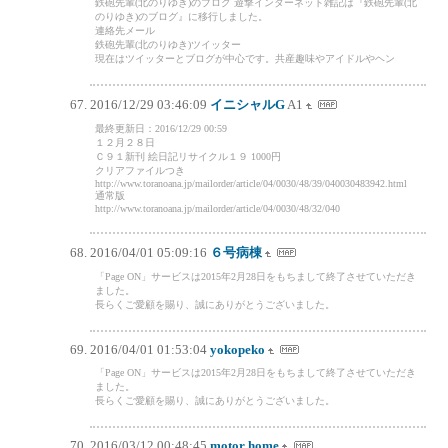
鉄砲先輩(北のりゆき)のブログ 遊撃インターネット雑記は『鉄砲先輩(北
のりゆき)のブログ』に移行しました。
連絡先メール
鉄砲先輩(北のりゆき)ツイッター
現在はツイッターとブログが中心です。共産趣味やアイドルやヘン
2016/12/29 03:46:09
イニシャルG
A1
最終更新日：2016/12/29 00:59
１２月２８日
Ｃ９１新刊 絵日記リサイクル１９ 1000円
クリアファイルつき
http://www.toranoana.jp/mailorder/article/04/0030/48/39/040030483942.html
通常版
http://www.toranoana.jp/mailorder/article/04/0030/48/32/040
2016/04/01 05:09:16
６号病棟
「Page ON」サービスは2015年2月28日をもちまして終了させていただき
ました。
長らくご愛顧を賜り、誠にありがとうございました。
2016/04/01 01:53:04
yokopeko
「Page ON」サービスは2015年2月28日をもちまして終了させていただき
ました。
長らくご愛顧を賜り、誠にありがとうございました。
2016/03/12 00:48:45
motor home