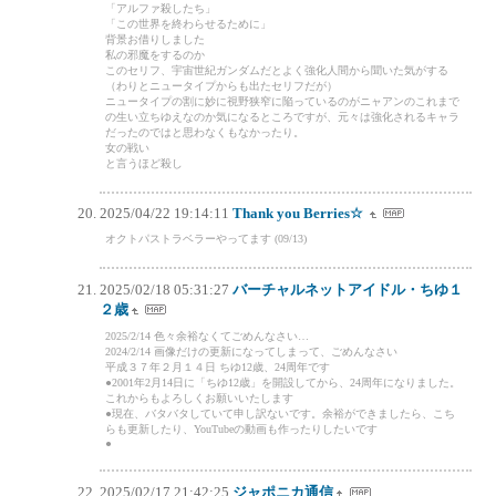
「アルファ殺したち」
「この世界を終わらせるために」
背景お借りしました
私の邪魔をするのか
このセリフ、宇宙世紀ガンダムだとよく強化人間から聞いた気がする
（わりとニュータイプからも出たセリフだが）
ニュータイプの割に妙に視野狭窄に陥っているのがニャアンのこれまで
の生い立ちゆえなのか気になるところですが、元々は強化されるキャラ
だったのではと思わなくもなかったり。
女の戦い
と言うほど殺し
2025/04/22 19:14:11
Thank you Berries☆
オクトパストラベラーやってます (09/13)
2025/02/18 05:31:27
バーチャルネットアイドル・ちゆ１
２歳
2025/2/14 色々余裕なくてごめんなさい…
2024/2/14 画像だけの更新になってしまって、ごめんなさい
平成３７年２月１４日 ちゆ12歳、24周年です
●2001年2月14日に「ちゆ12歳」を開設してから、24周年になりました。
これからもよろしくお願いいたします
●現在、バタバタしていて申し訳ないです。余裕ができましたら、こち
らも更新したり、YouTubeの動画も作ったりしたいです
●
2025/02/17 21:42:25
ジャポニカ通信