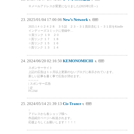
※メールアドレスが変更になりました(2025年2月～)
2025/01/04 17:00:06
New’s Network
2025.1.4 ☆２４２８ ３５話 ２３－３１頁目含む１－３１目をKindle
インディーズコミックに登録中…
☆頁リンク １９ ２０
☆頁リンク １７ １８
☆頁リンク １５ １６
☆頁リンク １３ １４
2024/06/20 02:16:50
KEMONOMICHI
スポンサーサイト
上記の広告は１ヶ月以上更新のないブログに表示されています。
新しい記事を書く事で広告が消せます。
--.--.--.--
| スポンサー広告
| @
FC2Ad
2024/05/14 21:39:13
Cis-Trance
↑
アドレスから各ショップ様へ
作品紹介ページへ転送されます。
応援よろしくお願いします！！！！