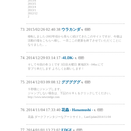
2013/8
2013/5
2013/4
2013/1
2012/12
2
2015/02/26 02:40:38
ウラカンダ
移転しました-2002年頃から長らく続けてきたこのサイトですが、今後は
活動の場をこちらへ移し、一旦ここの更新を終了させていただくことに
なりました。。
2014/12/29 03:14:17
-4LDK-
そして今回の冬コミです 3日目火曜日 東地区N - 04ba にて
甘ブリ本だします よろしくお願いします！
2014/12/03 09:08:12
グググググ
５秒後にジャンプします。
ジャンプしない場合は、下記のＵＲＬをクリックしてください。
http://www.newcredge.com
2014/11/04 17:33:40
花蟲 - Hanamushi -
花蟲 ダークファンタジーなアートサイト。LastUpdate2014/11/04
2014/01/01 13:23:02
EDGE