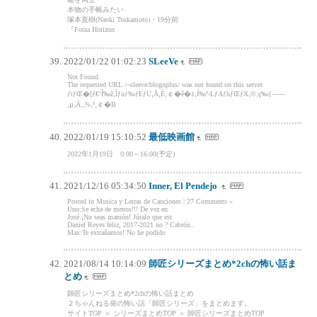
本物の手帳みたい
塚本直樹(Naoki Tsukamoto)・19分前
『Forza Horizon
2022/01/22 01:02:23
SLeeVe
Not Found
The requested URL /~sleeve/blognplus/ was not found on this server.
ƒtƒŒ�[ƒ€‘Î‰ž‚Ìƒuƒ‰ƒEƒU‚Å‚È‚￠�ê�‡‚Í‰º‹LƒAƒhƒŒƒX‚©‚ç‰{——
‚µ‚Ä‚­‚¾‚³‚￠�B
2022/01/19 15:10:52
最低映画館
2022年1月19日 0:00～16:00(予定)
2021/12/16 05:34:50
Inner, El Pendejo
Posted in Musica y Letras de Canciones | 27 Comments »
Uno:Se echa de menos!!! De vez en
José:¡No seas mamón! Júralo que est
Daniel Reyes:feliz, 2017-2021 no ? Cabrón..
Max:Te extrañamos! No he podido
2021/08/14 10:14:09
師匠シリーズまとめ*2chの怖い話ま
とめ
師匠シリーズまとめ*2chの怖い話まとめ
２ちゃんねる発の怖い話「師匠シリーズ」をまとめます。
サイトTOP ＞ シリーズまとめTOP ＞ 師匠シリーズまとめTOP