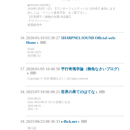
■2026/01/29(THU)
2026年2月8日（日）【ワンダーフェスティバル 2026冬】参加します
詳しくは「イベント参加予定」をご覧下さい。
【石長櫻子／植物少女園 作品集】
-アウフヘーベン-
絶賛販売中
2026/01/19 03:39:27
SHARPNELSOUND Official web:
Home
Event
Event (327)
未分類 (1)
2026/01/05 10:49:50
平行奇塊学論（御免なさいブログ）
Copyright © 2026 御免なさい, All rights reserved.
2025/07/18 06:09:21
世界の果てのはてな
2025-08-31
stein 2025-08-31 22:11 読者になる
2025-08-31
2025 / 8
2025/06/23 08:30:33
e-flick.net
第11話