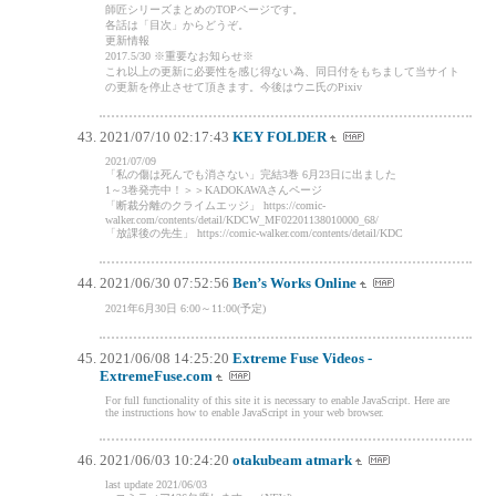
師匠シリーズまとめのTOPページです。
各話は「目次」からどうぞ。
更新情報
2017.5/30 ※重要なお知らせ※
これ以上の更新に必要性を感じ得ない為、同日付をもちまして当サイト
の更新を停止させて頂きます。今後はウニ氏のPixiv
2021/07/10 02:17:43
KEY FOLDER
2021/07/09
「私の傷は死んでも消さない」完結3巻 6月23日に出ました
1～3巻発売中！＞＞KADOKAWAさんページ
「断裁分離のクライムエッジ」 https://comic-
walker.com/contents/detail/KDCW_MF02201138010000_68/
「放課後の先生」 https://comic-walker.com/contents/detail/KDC
2021/06/30 07:52:56
Ben’s Works Online
2021年6月30日 6:00～11:00(予定)
2021/06/08 14:25:20
Extreme Fuse Videos -
ExtremeFuse.com
For full functionality of this site it is necessary to enable JavaScript. Here are
the instructions how to enable JavaScript in your web browser.
2021/06/03 10:24:20
otakubeam atmark
last update 2021/06/03