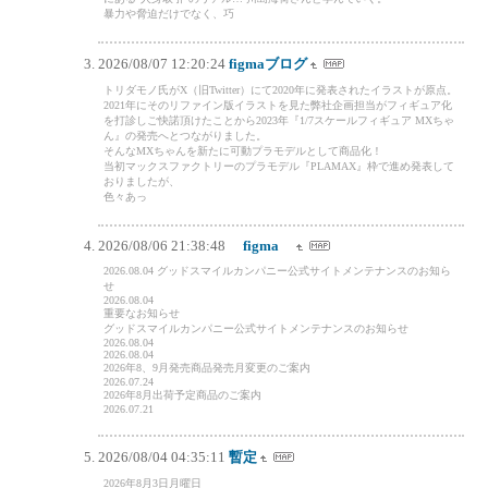
暴力や脅迫だけでなく、巧
2026/08/07 12:20:24
figmaブログ
トリダモノ氏がX（旧Twitter）にて2020年に発表されたイラストが原点。
2021年にそのリファイン版イラストを見た弊社企画担当がフィギュア化
を打診しご快諾頂けたことから2023年『1/7スケールフィギュア MXちゃ
ん』の発売へとつながりました。
そんなMXちゃんを新たに可動プラモデルとして商品化！
当初マックスファクトリーのプラモデル『PLAMAX』枠で進め発表して
おりましたが、
色々あっ
2026/08/06 21:38:48
figma
2026.08.04 グッドスマイルカンパニー公式サイトメンテナンスのお知ら
せ
2026.08.04
重要なお知らせ
グッドスマイルカンパニー公式サイトメンテナンスのお知らせ
2026.08.04
2026.08.04
2026年8、9月発売商品発売月変更のご案内
2026.07.24
2026年8月出荷予定商品のご案内
2026.07.21
2026/08/04 04:35:11
暫定
2026年8月3日月曜日