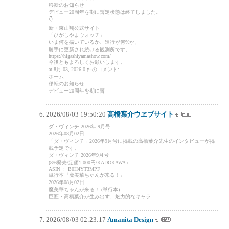
移転のお知らせ
デビュー20周年を期に暫定状態は終了しました。
👇
新・東山翔公式サイト
「ひがしやまウォッチ」
いま何を描いているか、進行が何%か、
勝手に更新され続ける観測所です。
https://higashiyamashow.com/
今後ともよろしくお願いします。
at 8月 03, 2026 0 件のコメント:
ホーム
移転のお知らせ
デビュー20周年を期に暫
2026/08/03 19:50:20
高橋葉介ウヱブサイト
ダ・ヴィンチ 2026年 9月号
2026年08月02日
「ダ・ヴィンチ」2026年9月号に掲載の高橋葉介先生のインタビューが掲
載予定です。
ダ・ヴィンチ 2026年9月号
(8/6発売/定価1,000円/KADOKAWA）
ASIN ‏ : ‎ B0H4YT3MPF
単行本『魔美華ちゃんが来る！』
2026年08月02日
魔美華ちゃんが来る！ (単行本)
巨匠・高橋葉介が生み出す、魅力的なキャラ
2026/08/03 02:23:17
Amanita Design