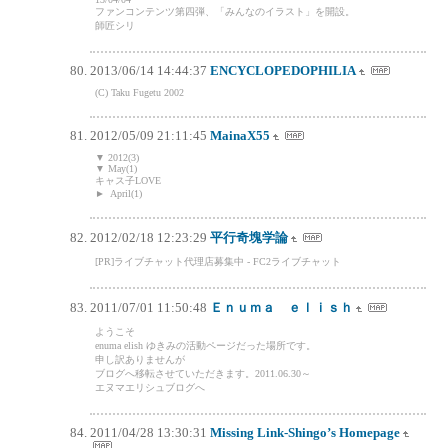
ファンコンテンツ第四弾、「みんなのイラスト」を開設。
師匠シリ
2013/06/14 14:44:37
ENCYCLOPEDOPHILIA
(C) Taku Fugetu 2002
2012/05/09 21:11:45
MainaX55
▼ 2012(3)
▼ May(1)
キャス子LOVE
► April(1)
2012/02/18 12:23:29
平行奇塊学論
[PR]ライブチャット代理店募集中 - FC2ライブチャット
2011/07/01 11:50:48
Ｅｎｕｍａ ｅｌｉｓｈ
ようこそ
enuma elish ゆきみの活動ページだった場所です。
申し訳ありませんが
ブログへ移転させていただきます。2011.06.30～
エヌマエリシュブログへ
2011/04/28 13:30:31
Missing Link-Shingo’s Homepage