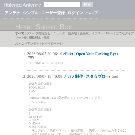
アンテナ
シンプル
ユーザー登録
ログイン
ヘルプ
Heart Shaped Box
すべて
|
グループ指定なし
|
ニュース、読み物
|
漫画家、イラスト
|
Flash
|
はてなダイア
リー
|
怪
|
機動戦士
|
音楽
おとなりアンテナ
|
おすすめページ
2026/08/07 20:06:19
eFukt - Open Your Fucking Eyes
HELPING A FRIEND [ANAL]
2026/08/07 19:46:08
ナガノ制作 - スタ☆ブロ -
2026年08月06日付
SODA SODA
TWS
2
BaBaBa Burning Love!/愛が愛のままでいられますように
アンジュルム
3
2026年08月06日付
2
We on Fire
&TEAM
On-Deck!
MECHATU-A
「家出少女」「悪質ホスト」「援助交際」「売春」… あなたのすぐそば
にある“人身取引”のリアル… 川島海荷さんと学んでいく。