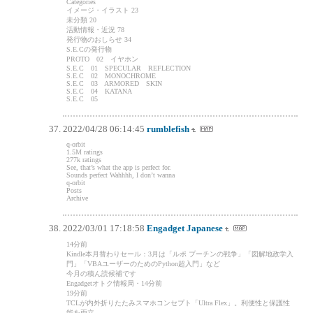
Categories
イメージ・イラスト 23
未分類 20
活動情報・近況 78
発行物のおしらせ 34
S.E.Cの発行物
PROTO 02 イヤホン
S.E.C 01 SPECULAR REFLECTION
S.E.C 02 MONOCHROME
S.E.C 03 ARMORED SKIN
S.E.C 04 KATANA
S.E.C 05
2022/04/28 06:14:45
rumblefish
q-orbit
1.5M ratings
277k ratings
See, that’s what the app is perfect for.
Sounds perfect Wahhhh, I don’t wanna
q-orbit
Posts
Archive
2022/03/01 17:18:58
Engadget Japanese
14分前
Kindle本月替わりセール：3月は「ルポ プーチンの戦争」「図解地政学入
門」「VBAユーザーのためのPython超入門」など
今月の積ん読候補です
Engadgetオトク情報局・14分前
19分前
TCLが内外折りたたみスマホコンセプト「Ultra Flex」。利便性と保護性
能を両立