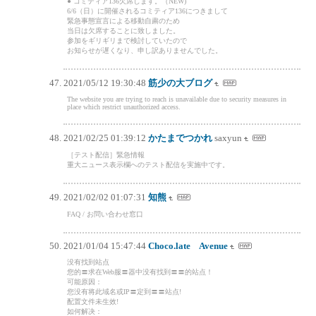
● コミティア136欠席します。（NEW)
6/6（日）に開催されるコミティア136につきまして
緊急事態宣言による移動自粛のため
当日は欠席することに致しました。
参加をギリギリまで検討していたので
お知らせが遅くなり、申し訳ありませんでした。
2021/05/12 19:30:48
筋少の大ブログ
The website you are trying to reach is unavailable due to security measures in
place which restrict unauthorized access.
2021/02/25 01:39:12
かたまでつかれ
saxyun
［テスト配信］緊急情報
重大ニュース表示欄へのテスト配信を実施中です。
2021/02/02 01:07:31
知熊
FAQ / お問い合わせ窓口
2021/01/04 15:47:44
Choco.late Avenue
没有找到站点
您的〓求在Web服〓器中没有找到〓〓的站点！
可能原因：
您没有将此域名或IP〓定到〓〓站点!
配置文件未生效!
如何解决：