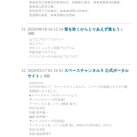
〓〓是否已〓〓定到〓〓站点，若确〓已〓定，〓〓〓重〓Web服〓；
〓〓端口是否正确；
若您使用了CDN〓品，〓〓〓清除CDN〓存；
普通网站〓客，〓〓系网站管理〓；
2020/09/18 16:12:24
笛を吹くからとりあえず進もう
はてなブログ アカデミー
法人プラン
OSSコミュニティ支援プログラム
学校支援プログラム
クリエイターのためのはてなブログ
2020/03/17 02:16:02
スペースチャンネル５ 公式ポータル
サイト
2020/03/16
JOYSOUNDにて『スペースチャンネル５』シリーズの楽曲がカラオケ配
信開始になりました。
■スペースチャンネル5 パート2より
▼パインのテーマ[完全版]
アーティスト名: パイン(榊原 良子)
作詞:吉永匠
作曲:床井健一
編曲:床井健一
▼パージのテーマ[完全版]
アーティスト名: パージ(石田 彰)、MIHO FUJIWARA、PECO
作詞:吉永匠
作曲:南波真理子