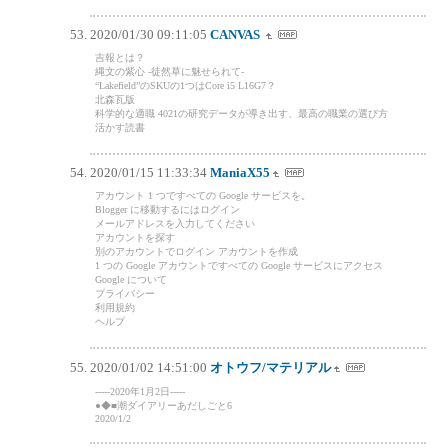
2020/01/30 09:11:05
CANVAS
吉報とは？
縄文の紫心 -徒然草に魅せられて-
“Lakefield”のSKUの1つはCore i5 L16G7？
北森瓦版
科学的な適職 4021の研究データが導き出す、最高の職業の選び方
活かす読書
2020/01/15 11:33:34
ManiaX55
アカウント 1 つですべての Google サービスを。
Blogger に移動するにはログイン
メールアドレスを入力してください
アカウントを探す
別のアカウントでログイン アカウントを作成
1 つの Google アカウントですべての Google サービスにアクセス
Google について
プライバシー
利用規約
ヘルプ
2020/01/02 14:51:00
オトウフ/マテリアル
-----2020年1月2日-----
●◆■潮ダイアリーあだしごと6
2020/1/2