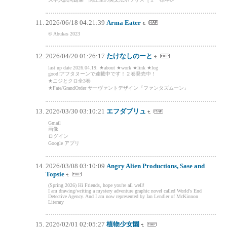
2026/06/18 04:21:39
Arma Eater
© Abukas 2023
2026/04/20 01:26:17
たけなしのーと
last up date 2026.04.19. ★about ★work ★link ★log
good!アフタヌーンで連載中です！２巻発売中！
★ニジとクロ全3巻
★Fate/GrandOrder サーヴァントデザイン『ファンタズムーン』
2026/03/30 03:10:21
エフダブリュ
Gmail
画像
ログイン
Google アプリ
2026/03/08 03:10:09
Angry Alien Productions, Sase and
Topsie
(Spring 2026) Hi Friends, hope you're all well!
I am drawing/writing a mystery adventure graphic novel called World's End
Detective Agency. And I am now represented by Ian Lendler of McKinnon
Literary
2026/02/01 02:05:27
植物少女園