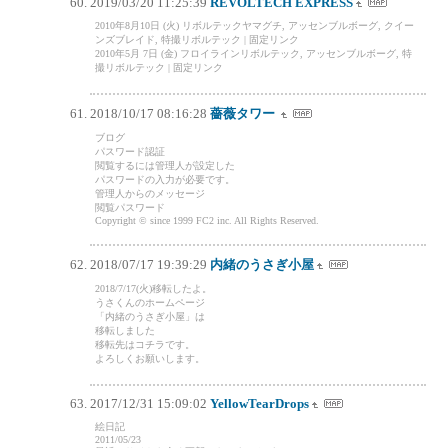
2019/03/20 11:25:39
REVOLTECH EXPRESS
2010年8月10日 (火) リボルテックヤマグチ, アッセンブルボーグ, クイー
ンズブレイド, 特撮リボルテック | 固定リンク
2010年5月 7日 (金) フロイラインリボルテック, アッセンブルボーグ, 特
撮リボルテック | 固定リンク
2018/10/17 08:16:28
薔薇タワー
ブログ
パスワード認証
閲覧するには管理人が設定した
パスワードの入力が必要です。
管理人からのメッセージ
閲覧パスワード
Copyright © since 1999 FC2 inc. All Rights Reserved.
2018/07/17 19:39:29
内緒のうさぎ小屋
2018/7/17(火)移転したよ。
うさくんのホームページ
「内緒のうさぎ小屋」は
移転しました
移転先はコチラです。
よろしくお願いします。
2017/12/31 15:09:02
YellowTearDrops
絵日記
2011/05/23