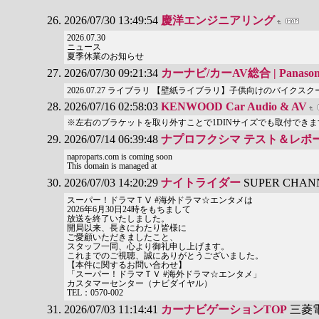
2026/07/30 13:49:54
慶洋エンジニアリング
2026.07.30
ニュース
夏季休業のお知らせ
2026/07/30 09:21:34
カーナビ/カーAV総合 | Panason
2026.07.27 ライブラリ 【壁紙ライブラリ】子供向けのバイ
2026/07/16 02:58:03
KENWOOD Car Audio & AV
※左右のブラケットを取り外すことで1DINサイズでも取付できま
2026/07/14 06:39:48
ナプロフクシマ テスト＆レポ
naproparts.com is coming soon
This domain is managed at
2026/07/03 14:20:29
ナイトライダー
SUPER CHAN
スーパー！ドラマＴⅤ #海外ドラマ☆エンタメは
2026年6月30日24時をもちまして
放送を終了いたしました。
開局以来、長きにわたり皆様に
ご愛顧いただきましたこと、
スタッフ一同、心より御礼申し上げます。
これまでのご視聴、誠にありがとうございました。
【本件に関するお問い合わせ】
「スーパー！ドラマＴＶ #海外ドラマ☆エンタメ」
カスタマーセンター（ナビダイヤル）
TEL：0570-002
2026/07/03 11:14:41
カーナビゲーションTOP
三菱