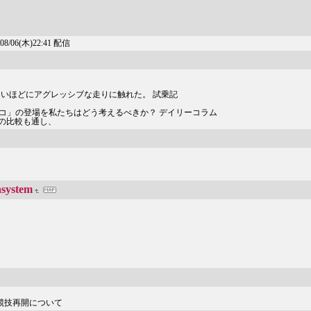
(木)22:41 配信
珍しいほどにアグレッシブな走りに触れた。 試乗記
ッコ」の登場を私たちはどう考えるべきか？ デイリーコラム
の比較も通し、
ystem
と競技再開について