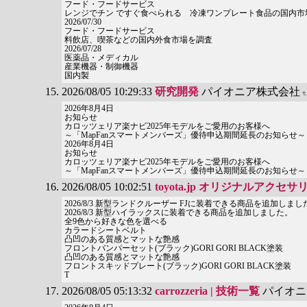
フード・フードサービス
レンジでチン ですぐ食べられる 冷凍ワンプレート食品の国内市
2026/07/30
フード・フードサービス
料飲店、喫茶などの国内外食市場を調査
2026/07/28
医薬品・メディカル
産業機器・制御機器
国内製
2026/08/05 10:29:33
研究開発
パイオニア株式会社
2026年8月4日
お知らせ
カロッツェリア楽ナビ2025年モデルをご愛用のお客様へ
～「MapFanスマートメンバーズ」優待申込期間延長のお知らせ～
2026年8月4日
お知らせ
カロッツェリア楽ナビ2025年モデルをご愛用のお客様へ
～「MapFanスマートメンバーズ」優待申込期間延長のお知らせ～
2026/08/05 10:02:51
toyota.jp オリジナルアクセサ
2026/8/3 新型ランドクルーザー FJに装着できる商品を追加しまし
2026/8/3 新型ハイラックスに装着できる商品を追加しました。
全9色から好きな色を選べる
カラードシートベルト
凸凹のある質感とマットな艶感
フロントバンパーセット(ブラック)GORI GORI BLACK塗装
凸凹のある質感とマットな艶感
フロントスキッドプレート(ブラック)GORI GORI BLACK塗装
T
2026/08/05 05:13:32
carrozzeria | 技術一覧
パイオニ