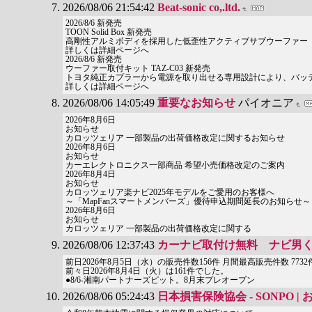
2026/08/06 21:54:42
Beat-sonic co,.ltd.
2026/8/6 新発売
TOON Solid Box 新発売
高剛性アルミボディを採用した低歪性アクティブサブウーファー
詳しくは詳細ページへ
2026/8/6 新発売
ウーファー取付キット TAZ-C03 新発売
トヨタ純正カプラーから電源を取り出せる専用設計により、バッ
詳しくは詳細ページへ
2026/08/06 14:05:49
重要なお知らせ
パイオニア
2026年8月6日
お知らせ
カロッツェリア 一部製品の出荷価格改定に関するお知らせ
2026年8月6日
お知らせ
カーエレクトロニクス一部商品 希望小売価格改定のご案内
2026年8月4日
お知らせ
カロッツェリア楽ナビ2025年モデルをご愛用のお客様へ
～「MapFanスマートメンバーズ」優待申込期間延長のお知らせ～
2026年8月6日
お知らせ
カロッツェリア 一部製品の出荷価格改定に関する
2026/08/06 12:37:43
カーナビ取付け無料 ナビ男
前日2026年8月5日（水）の販売件数156件 月間最高販売件数 7732
前々日2026年8月4日（火）は161件でした。
●8/6-湘南パートナーズピット。8月末プレオープン
2026/08/06 05:24:43
日本損害保険協会 - SONPO 