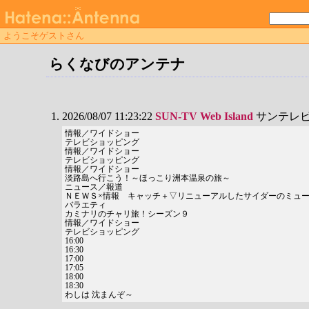
ようこそゲストさん
らくなびのアンテナ
2026/08/07 11:23:22
SUN-TV Web Island
サンテレ
情報／ワイドショー
テレビショッピング
情報／ワイドショー
テレビショッピング
情報／ワイドショー
淡路島へ行こう！～ほっこり洲本温泉の旅～
ニュース／報道
ＮＥＷＳ×情報 キャッチ＋▽リニューアルしたサイダーのミュ
バラエティ
カミナリのチャリ旅！シーズン９
情報／ワイドショー
テレビショッピング
16:00
16:30
17:00
17:05
18:00
18:30
わしは 沈まんぞ～