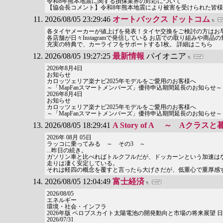
令和8年熊本地震に関する損保業界の対応について
【協会長コメント】令和8年熊本地震により被害を受けられた皆
2026/08/05 23:29:46
オートバックス ドットコム
各タイヤメーカーが値上げを発表！タイヤ交換をご検討の方はお
各店舗が日々Instagramで発信している お店での取り組みや商
充実の特典で、カーライフをサポートする1枚。 詳細はこちら
2026/08/05 19:27:25
最新情報
パイオニア
2026年8月4日
お知らせ
カロッツェリア楽ナビ2025年モデルをご愛用のお客様へ
～「MapFanスマートメンバーズ」優待申込期間延長のお知らせ～
2026年8月4日
お知らせ
カロッツェリア楽ナビ2025年モデルをご愛用のお客様へ
～「MapFanスマートメンバーズ」優待申込期間延長のお知らせ～
2026/08/05 18:29:41
A Story of A ～ Aク
2026年 08月 05日
ラッコに乗ってみる ～ その3 ～
...昨日の続き。
ガソリン車と比べればトルクフルだが、ドッカーンという加速はな
走りは凄く安定している。
それは軽四の概念を覆すと言ったら大げさだが、低重心で重厚感す
2026/08/05 12:04:49
富士経済
2026/08/05
エネルギー
環境・社会・インフラ
2026年版 ペロブスカイト太陽電池の開発動向と市場の将来展望 
2026/07/31