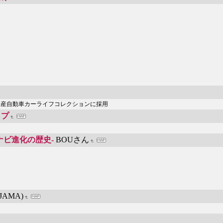
ド) が日産自動車カーライフコレクションに採用
ップ
ナビ進化の歴史-
BOUさん
AMA)