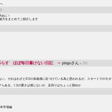
様へ
早めに！
品の魅力をまとめてご紹介します
ラスと暮らす ほぼ毎日書けない日記 ～
pingoさん
い。それはわざとICEの加速感に近づけている為と思われるが、スタートでのモ
らある。1.2tの重さは感じないが、足回りはちょっと固めか
日本市場編