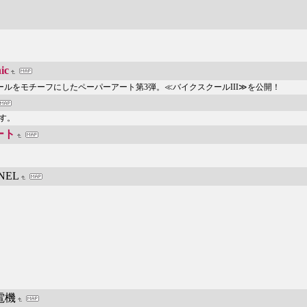
ic
クスクールをモチーフにしたペーパーアート第3弾。≪バイクスクールIII≫を公開！
す。
ート
NEL
電機