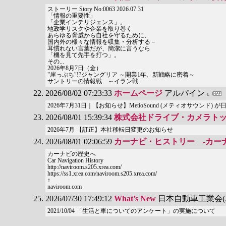
ストーリー Story No:0063 2026.07.31
「情報の重要性」
「企業インテリジェンス」。
地政学リスクや企業を取り巻く
あらゆる脅威から自社を守るために、
国内外の様々な情報を収集・分析する－
耳慣れない言葉だが、簡潔に言うなら
「機を見て先手を打つ」。
その...
2026年8月7日（金）
"崖っぷち"!?ジャングリア ～開業1年、新戦略に密着～
サントリーの情報戦 ～イラン戦
2026/08/02 07:23:33
ホームページ
アルパイン
2026年7月31日｜【お知らせ】MetioSound (メティオサウン
2026/08/01 15:39:34
株式会社ドライブ・カメラト
2026年7月 【訂正】本社移転日変更のお知らせ
2026/08/01 02:06:59
カーナビ・ヒストリー -カー
カーナビの歴史へ
Car Navigation History
http://naviroom.s205.xrea.com/
https://ss1.xrea.com/naviroom.s205.xrea.com/
↑
naviroom.com
2026/07/30 17:49:12
What’s New
日本自動車工業会(J
2021/10/04 「生活と車についてのアンケート」の実施について