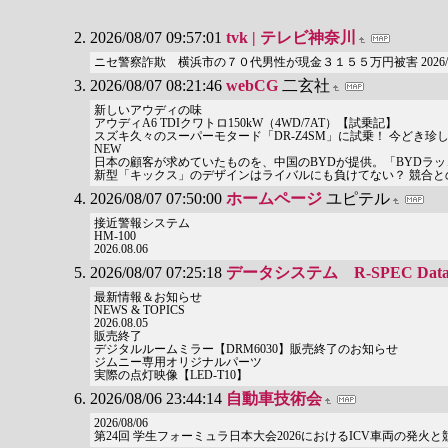
2026/08/07 09:57:01
tvk | テレビ神奈川
ニセ警察詐欺 横浜市の７０代男性が現金３１５５万円被害 2026/08/06
2026/08/07 08:21:46
webCG
二玄社
新しいアウディの味
アウディA6 TDIクワトロ150kW（4WD/7AT）【試乗記】
スズキ久々のスーパーモタード「DR-Z4SM」に試乗！ 今どき
NEW
日本の顧客が求めていたものを、中国のBYDが提供。「BYDラ
新型「キックス」のデザインはライバルにも負けてない？ 競合と
2026/08/07 07:50:00
ホームページ
ユピテル
接近警報システム
HM-100
2026.08.06
2026/08/07 07:25:18
データシステム R-SPEC Datas
最新情報＆お知らせ
NEWS & TOPICS
2026.08.05
販売終了
デジタルルームミラー【DRM6030】販売終了のお知らせ
ジムニー専用オリジナルパーツ
実際の点灯映像【LED-T10】
2026/08/06 23:44:14
自動車技術会
2026/08/06
第24回 学生フォーミュラ日本大会2026におけるICV車両の発火