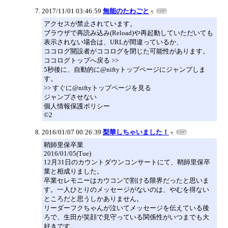
2017/11/01 03:46:59
無能のたわごと
アクセスが禁止されています。
ブラウザで再読み込み(Reload)や再起動していただいても
表示されない場合は、URLが間違っているか、
ココログ開設者がココログを閉じた可能性があります。
ココログトップへ戻る >>
5秒後に、自動的に@niftyトップページにジャンプしま
す。
>> すぐに@niftyトップページを見る
ジャンプさせない
個人情報保護ポリシー
©2
2016/01/07 00:26:39
梨華しちゃいました！
鞘師里保卒業
2016/01/05(Tue)
12月31日のカウントダウンコンサートにて、鞘師里保卒
業と相成りました。
卒業セレモニーはカウコンで割ける限界だったと思いま
す。一人ひとりのメッセージがないのは、やむを得ない
ところだと思うしかありません。
リーダーフクちゃんが泣いてメッセージを伝えている後
ろで、生田が笑顔で見守っている関係性がいつまでも大
好きです。