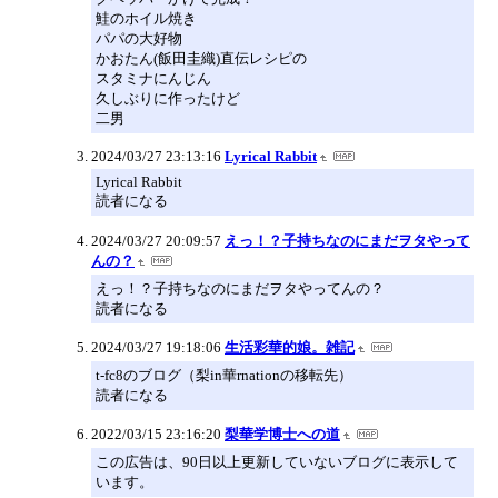
鮭のホイル焼き
パパの大好物
かおたん(飯田圭織)直伝レシピの
スタミナにんじん
久しぶりに作ったけど
二男
2024/03/27 23:13:16
Lyrical Rabbit
Lyrical Rabbit
読者になる
2024/03/27 20:09:57
えっ！？子持ちなのにまだヲタやって
んの？
えっ！？子持ちなのにまだヲタやってんの？
読者になる
2024/03/27 19:18:06
生活彩華的娘。雑記
t-fc8のブログ（梨in華rnationの移転先）
読者になる
2022/03/15 23:16:20
梨華学博士への道
この広告は、90日以上更新していないブログに表示して
います。