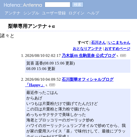
アンテナ
シンプル
ユーザー登録
ログイン
ヘルプ
梨華専用アンテナ＋α
諸々と
すべて
|
石川さん
|
いこまちゃん
おとなりアンテナ
|
おすすめページ
2026/08/10 02:02:17
乃木坂46 生駒里奈 公式ブログ
賀喜 遥香(08.09 15:06 更新)
08.09 15:06 更新
2026/06/10 04:09:52
石川梨華オフィシャルブログ
「Happy」
最近作ったごはん
からあげ
いつもは片栗粉だけで揚げてたんだけど
この日は片栗粉と薄力粉で揚げたら
めっちゃサクサクで美味しかった
海老とブロッコリーのガーリック炒め
ハワイのガーリックシュリンプオイルで炒めてから、我
が家の愛用スパイス「喜」で味付けして、最後にブラッ
クペッパーかけて完成！