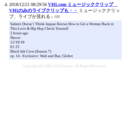
2018/12/21 08:29:56
VH1.com ミュージッククリップ
VH1のみのライブクリップも・・
ミュージッククリッ
プ、ライブが見れる
Safaree Doesn’t Think Jaquae Knows How to Get a Woman Back in
This Love & Hip Hop Check Yourself
2 hours ago
Shows
12/19/18
01:25
Black Ink Crew (Season 7)
ep. 14 - Exclusive: Walt and Bae, Globet
Copyright (C) 2002-2026 hatena. All Rights Reserved.