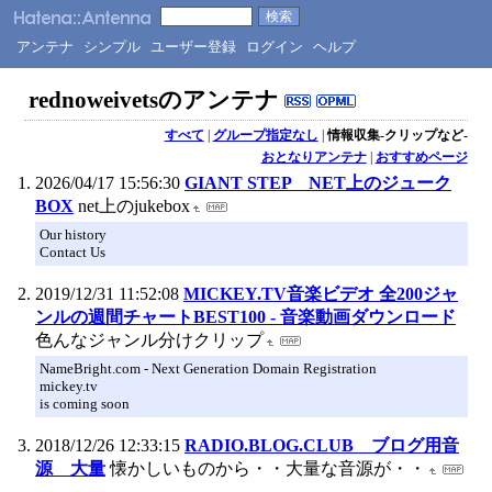
アンテナ
シンプル
ユーザー登録
ログイン
ヘルプ
rednoweivetsのアンテナ
すべて
|
グループ指定なし
|
情報収集-クリップなど-
おとなりアンテナ
|
おすすめページ
2026/04/17 15:56:30
GIANT STEP NET上のジューク
BOX
net上のjukebox
Our history
Contact Us
2019/12/31 11:52:08
MICKEY.TV音楽ビデオ 全200ジャ
ンルの週間チャートBEST100 - 音楽動画ダウンロード
色んなジャンル分けクリップ
NameBright.com - Next Generation Domain Registration
mickey.tv
is coming soon
2018/12/26 12:33:15
RADIO.BLOG.CLUB ブログ用音
源 大量
懐かしいものから・・大量な音源が・・