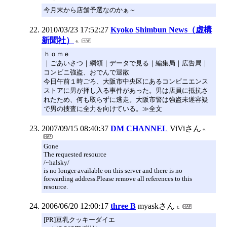
今月末から店舗予選なのかぁ～
2010/03/23 17:52:27
Kyoko Shimbun News（虚構
新聞社）
ｈｏｍｅ
｜ごあいさつ｜綱領｜データで見る｜編集局｜広告局｜
コンビニ強盗、おでんで退散
今日午前１時ごろ、大阪市中央区にあるコンビニエンス
ストアに男が押し入る事件があった。男は店員に抵抗さ
れたため、何も取らずに逃走。大阪市警は強盗未遂容疑
で男の捜査に全力を向けている。≫全文
2007/09/15 08:40:37
DM CHANNEL
ViViさん
Gone
The requested resource
/~halsky/
is no longer available on this server and there is no
forwarding address.Please remove all references to this
resource.
2006/06/20 12:00:17
three B
myaskさん
[PR]豆乳クッキーダイエ