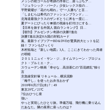
メッシの初ゴールが奇跡の序章に…崖っぷちア…
『ジュラシック・パーク』少女レックス役の…
平野紫燿が「花のち晴れ」で“一人勝ち”と言…
「しまむらは希代のファッションブランド」…
北海道最強クラスのザンギとうに丼を一度に…
夏デートにぴったり〓彼の視線を釘付けにする…
【日本を旅する外国人 面白ランキング】 日…
【朝刊】アルゼンチン奇跡の決勝T進出
決勝T進出決定8カ国の対戦カード
嵐、最新ライブツアーBD＆DVDが驚異的大ヒットを記
録！ ファンもびっくり
木村拓哉と『新しい地図』3人、ここにきてわかった両者
の明暗
２０１１ニュイ・サン・ジ…タイムマシーン・プロジェ
クト・プルミエ・ク…
スウェーデン映画「幸せな…高須基仁の"百花繚乱”独り
言
京急線安針塚 リキュール…横浜泥酔
「梅干し」を使ったお弁当おかず
2018年6月27日(水) 7：49
東京29℃／23℃
7位おひつじ座
強い
やっと実現したひとり旅。準備万端、飛行機に乗り込ん
だあなた。隣の座席に座ったのは？