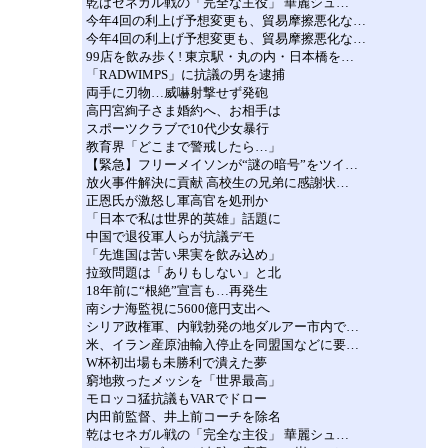
乾はセネガル戦の「完全な主役」 華麗シュ…
今年4回の利上げ予想変更も、貿易摩擦悪化な…
今年4回の利上げ予想変更も、貿易摩擦悪化な…
99店を飲み歩く! 東京駅・丸の内・日本橋を…
「RADWIMPS」に抗議の男を逮捕
両手に刃物…威嚇射撃せず発砲
高円宮絢子さま婚約へ、お相手は
スポーツクラブで10代少女暴行
教育界「どこまで警戒したら…」
【緊急】フリーメイソンが“謎の暗号”をツイ…
放火事件解決に貢献 高校生の兄弟に感謝状…
正恩氏が激怒し軍高官を処刑か
「日本で私は世界的英雄」話題に
中国で退役軍人らが抗議デモ
「先進国は苦い果実を飲み込め」
拉致問題は「ありもしない」と北
18年前に“根絶”宣言も…再発生
南シナ海監視に5600億円支出へ
シリア政権軍、内戦勃発の地ダルアー市内で…
米、イラン産原油輸入停止を同盟国などに要…
W杯初出場も未勝利で潰えた夢
窮地救ったメッシを「世界最高」
モロッコ猛抗議もVARでドロー
内田前監督、井上前コーチを除名
乾はセネガル戦の「完全な主役」 華麗シュ…