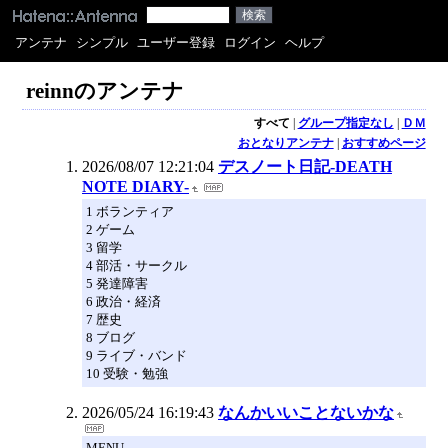
アンテナ
シンプル
ユーザー登録
ログイン
ヘルプ
reinnのアンテナ
すべて
|
グループ指定なし
|
ＤＭ
おとなりアンテナ
|
おすすめページ
2026/08/07 12:21:04
デスノート日記-DEATH
NOTE DIARY-
1 ボランティア
2 ゲーム
3 留学
4 部活・サークル
5 発達障害
6 政治・経済
7 歴史
8 ブログ
9 ライブ・バンド
10 受験・勉強
2026/05/24 16:19:43
なんかいいことないかな
MENU