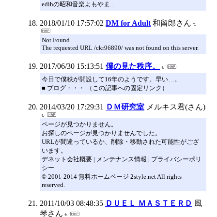
edihの昭和音楽よもやま...
2018/01/10 17:57:02
DM for Adult
和留郎さん
Not Found
The requested URL /ckr96890/ was not found on this server.
2017/06/30 15:13:51
僕の見た秩序。
今日で僕秩が開設して16年のようです。早い…。
■ ブログ・・・ （この記事への固定リンク）
2014/03/20 17:29:31
ＤＭ研究室
メルキス君(さん)
ページが見つかりません。
お探しのページが見つかりませんでした。
URLが間違っているか、削除・移動された可能性がござ
います。
デネット会社概要 | メンテナンス情報 | プライバシーポリ
シー
© 2001-2014 無料ホームページ 2style.net All rights
reserved.
2011/10/03 08:48:35
ＤＵＥＬ ＭＡＳＴＥＲＤ
風
琴さん