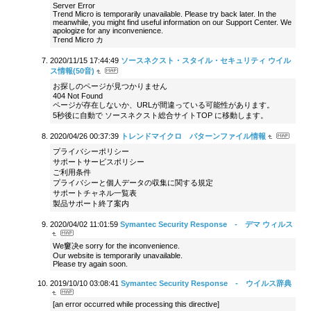
Server Error
Trend Micro is temporarily unavailable. Please try back later. In the
meanwhile, you might find useful information on our Support Center. We
apologize for any inconvenience.
Trend Micro カ
2020/11/15 17:44:49
ソースネクスト・スタイル・セキュリティ ウイル
ス情報(50音)
お探しのページが見つかりません
404 Not Found
ページが存在しないか、URLが間違っている可能性があります。
5秒後に自動で ソースネクスト総合サイトTOP に移動します。
2020/04/26 00:37:39
トレンドマイクロ パターンファイル情報
プライバシーポリシー
サポートサービスポリシー
ご利用条件
プライバシーと個人データの収集に関する規定
サポートチャネル一覧表
製品サポート終了案内
2020/04/02 11:01:59
Symantec Security Response - デマ ウィルス
We窶决e sorry for the inconvenience.
Our website is temporarily unavailable.
Please try again soon.
2019/10/10 03:08:41
Symantec Security Response - ウイルス辞典
[an error occurred while processing this directive]