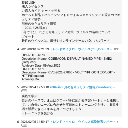
ENGLISH
法人ライセンス
ご購入ガイド カートを見る
ホーム > 製品 > パソコンソフト > ウイルスセキュリティ > 現在のセキ
ュリティ情勢
現在のセキュリティ情勢
（2011.4.28 現在）
5分で十分、わかるセキュリティ対策 | ウイルスの名称について
ツイート
最近のウイルスは、銀行やオンラインゲームのID、パスワード
2023/08/10 07:21:39
トレンドマイクロ ウイルスデータベース
DDI-RULE-4870
Description Name: COBEACON DEFAULT NAMED PIPE - SMB2
(Request)
Advisory Date: 09 Aug 2023
DDI-RULE-4871
Description Name: CVE-2021-27860 - VOLTTYPHOON EXPLOIT -
HTTP(Request)
Advisory Da
2022/10/24 17:53:10
2004 年 5 月のセキュリティ情報 (Windows)
実践で学ぶ
自分のペースで、またはグローバルに広がる学習パートナーと連携し
て、ご自分のニーズに合わせた実践的なトレーニングを行い、日常生
活で活用できるスキルを身につけましょう。
トレーニングを受ける
2021/02/25 14:59:17
トレンドマイクロ ウイルス感染被害レポート