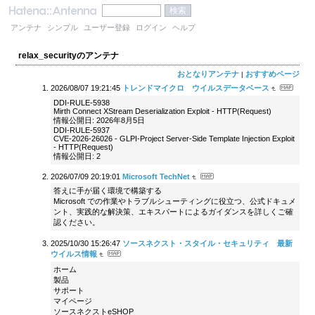
アンテナ
シンプル
ユーザー登録
ログイン
ヘルプ
relax_securityのアンテナ
おとなりアンテナ
おすすめページ
|
2026/08/07 19:21:45
トレンドマイクロ ウイルスデータベース
DDI-RULE-5938
Mirth Connect XStream Deserialization Exploit - HTTP(Request)
情報公開日: 2026年8月5日
DDI-RULE-5937
CVE-2026-26026 - GLPI-Project Server-Side Template Injection Exploit
- HTTP(Request)
情報公開日: 2
2026/07/09 20:19:01
Microsoft TechNet
答えに手が届く環境で構築する
Microsoft での作業やトラブルシューティングに役立つ、公式ドキュメ
ント、実践的な解決策、エキスパートによるガイダンスを詳しくご確
認ください。
2025/10/30 15:26:47
ソースネクスト・スタイル・セキュリティ 最新
ウイルス情報
ホーム
製品
サポート
マイページ
ソースネクストeSHOP