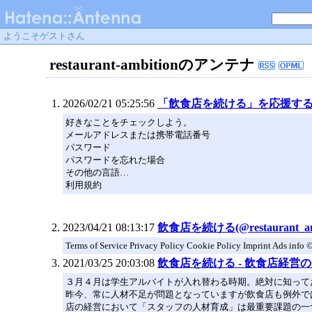
ようこそゲストさん
restaurant-ambitionのアンテナ
2026/02/21 05:25:56
「飲食店を続ける」を応援するアン
好きなことをチェックしよう。
メールアドレスまたは携帯電話番号
パスワード
パスワードを忘れた場合
その他の言語…
利用規約
2023/04/21 08:13:17
飲食店を続ける(@restaurant_am)
Terms of Service Privacy Policy Cookie Policy Imprint Ads info 
2021/03/25 20:03:08
飲食店を続ける - 飲食店経営の
３月４月は学生アルバイトが入れ替わる時期。絶対に知って
昨今、常に人材不足が問題となっていますが飲食店も例外で
店の経営において「スタッフの人材育成」は最重要課題の一