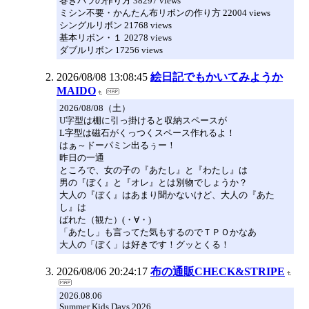
巻きバラの作り方 38297 views
ミシン不要・かんたん布リボンの作り方 22004 views
シングルリボン 21768 views
基本リボン・１ 20278 views
ダブルリボン 17256 views
2026/08/08 13:08:45
絵日記でもかいてみようか
MAIDO
2026/08/08（土）
U字型は棚に引っ掛けると収納スペースが
L字型は磁石がくっつくスペース作れるよ！
はぁ～ドーパミン出るぅー！
昨日の一通
ところで、女の子の『あたし』と『わたし』は
男の『ぼく』と『オレ』とは別物でしょうか？
大人の『ぼく』はあまり聞かないけど、大人の『あた
し』は
ばれた（観た）(・∀・)
「あたし」も言ってた気もするのでＴＰＯかなあ
大人の「ぼく」は好きです！グッとくる！
2026/08/06 20:24:17
布の通販CHECK&STRIPE
2026.08.06
Summer Kids Days 2026