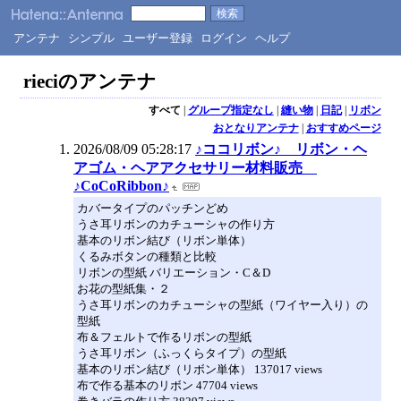
アンテナ
シンプル
ユーザー登録
ログイン
ヘルプ
rieciのアンテナ
すべて
|
グループ指定なし
|
縫い物
|
日記
|
リボン
おとなりアンテナ
|
おすすめページ
2026/08/09 05:28:17
♪ココリボン♪ リボン・ヘ
アゴム・ヘアアクセサリー材料販売
♪CoCoRibbon♪
カバータイプのパッチンどめ
うさ耳リボンのカチューシャの作り方
基本のリボン結び（リボン単体）
くるみボタンの種類と比較
リボンの型紙 バリエーション・C＆D
お花の型紙集・２
うさ耳リボンのカチューシャの型紙（ワイヤー入り）の
型紙
布＆フェルトで作るリボンの型紙
うさ耳リボン（ふっくらタイプ）の型紙
基本のリボン結び（リボン単体） 137017 views
布で作る基本のリボン 47704 views