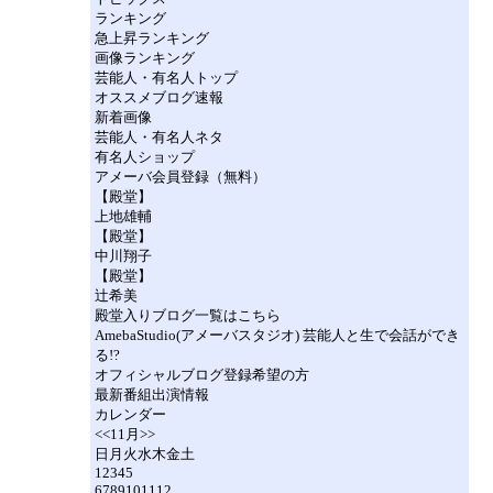
ランキング
急上昇ランキング
画像ランキング
芸能人・有名人トップ
オススメブログ速報
新着画像
芸能人・有名人ネタ
有名人ショップ
アメーバ会員登録（無料）
【殿堂】
上地雄輔
【殿堂】
中川翔子
【殿堂】
辻希美
殿堂入りブログ一覧はこちら
AmebaStudio(アメーバスタジオ) 芸能人と生で会話ができ
る!?
オフィシャルブログ登録希望の方
最新番組出演情報
カレンダー
<<11月>>
日月火水木金土
12345
6789101112