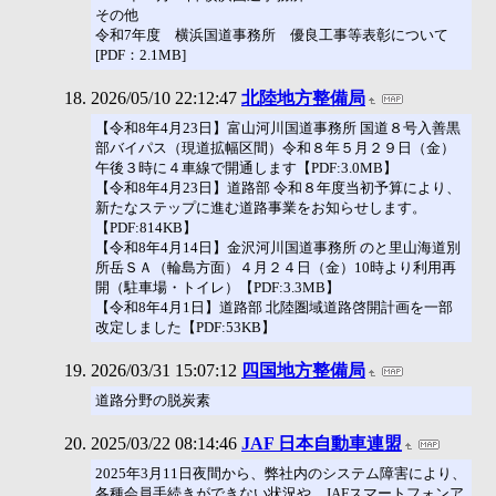
その他
令和7年度 横浜国道事務所 優良工事等表彰について
[PDF：2.1MB]
2026/05/10 22:12:47
北陸地方整備局
【令和8年4月23日】富山河川国道事務所 国道８号入善黒
部バイパス（現道拡幅区間）令和８年５月２９日（金）
午後３時に４車線で開通します【PDF:3.0MB】
【令和8年4月23日】道路部 令和８年度当初予算により、
新たなステップに進む道路事業をお知らせします。
【PDF:814KB】
【令和8年4月14日】金沢河川国道事務所 のと里山海道別
所岳ＳＡ（輪島方面）４月２４日（金）10時より利用再
開（駐車場・トイレ）【PDF:3.3MB】
【令和8年4月1日】道路部 北陸圏域道路啓開計画を一部
改定しました【PDF:53KB】
2026/03/31 15:07:12
四国地方整備局
道路分野の脱炭素
2025/03/22 08:14:46
JAF 日本自動車連盟
2025年3月11日夜間から、弊社内のシステム障害により、
各種会員手続きができない状況や、JAFスマートフォンア