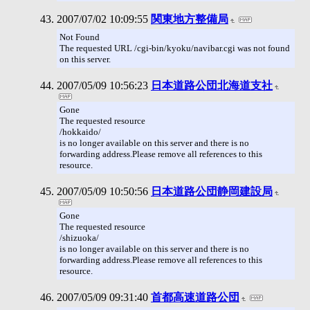
2007/07/02 10:09:55
関東地方整備局
Not Found
The requested URL /cgi-bin/kyoku/navibar.cgi was not found
on this server.
2007/05/09 10:56:23
日本道路公団北海道支社
Gone
The requested resource
/hokkaido/
is no longer available on this server and there is no
forwarding address.Please remove all references to this
resource.
2007/05/09 10:50:56
日本道路公団静岡建設局
Gone
The requested resource
/shizuoka/
is no longer available on this server and there is no
forwarding address.Please remove all references to this
resource.
2007/05/09 09:31:40
首都高速道路公団