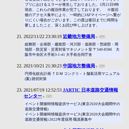
プリにおけるエラーが発生しておりました。3月21日9時
現在、これらの復旧作業が完了しております。 ※復旧
後のアクセス集中により、一時的にJAFマイページへ繋が
りにくい場合がございます。この度は復旧までに時間を
要しましたこと、深くお詫び申し上げます。
2022/11/22 23:30:19
近畿地方整備局
総務部・企画部・建政部・河川部・道路部・営繕部・用
地部・防災室・災害対策マネジメント室 〒540-8586 大
阪市中央区大手前3-1-41 大手前合同庁舎
2021/10/21 21:30:23
中国地方整備局
円滑化総合計画 ＴＤＭ コンクリ－ト舗装活用マニュアル
(案) 踏切対策
2021/07/19 12:52:53
JARTIC 日本道路交通情報
センター
イベント開催時情報提供サービス(東京2020大会期間中の
道路交通情報)
イベント開催時情報提供サービス(東京2020大会期間中の
道路交通情報) 2022年度採用 職員募集中