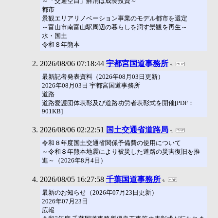
～「交通空白」解消は成長投資～
都市
景観エリアリノベーション事業のモデル都市を選定
～富山市南富山駅周辺の暮らしを潤す景観を再生～
水・国土
令和８年熊本
2026/08/06 07:18:44
宇都宮国道事務所
最新記者発表資料（2026年08月03日更新）
2026年08月03日 宇都宮国道事務所
道路
道路愛護団体表彰及び道路功労者表彰式を開催[PDF：
901KB]
2026/08/06 02:22:51
国土交通省道路局
令和８年度国土交通省関係予備費の使用について
～令和８年熊本地震により被災した道路の災害復旧を推
進～（2026年8月4日）
2026/08/05 16:27:58
千葉国道事務所
最新のお知らせ（2026年07月23日更新）
2026年07月23日
広報