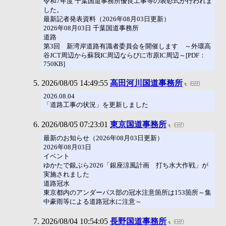
令和7年度 千葉国道事務所優良工事等の表彰式が行われま
した。
最新記者発表資料（2026年08月03日更新）
2026年08月03日 千葉国道事務所
道路
第3回 新湾岸道路有識者委員会を開催します ～外環高
谷JCT周辺から蘇我IC周辺ならびに市原IC周辺～[PDF：
750KB]
2026/08/05 14:49:55
高田河川国道事務所
2026.08.04
「道路工事の状況」を更新しました
2026/08/05 07:23:01
東京国道事務所
最新のお知らせ（2026年08月03日更新）
2026年08月03日
イベント
ゆかたで銀ぶら2026「銀座涼風計画 打ち水大作戦」が
実施されました
道路冠水
東京都内のアンダーパス部の冠水注意箇所は153箇所～集
中豪雨等による道路冠水に注意～
2026/08/04 10:54:05
長野国道事務所