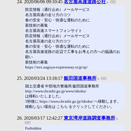
2020/06/06 09:10:45
名古屋高速道路公社
防災情報（通行止め）メールサービス
名古屋高速の走り方のコツ
春の安全・安心・快適な運転のために
新技術の募集
名古屋高速スマートフォンサイト
防災情報（通行止め）メールサービス
名古屋高速の走り方のコツ
春の安全・安心・快適な運転のために
名古屋高速道路の近辺で工事をお考えの方への協議のお
願い
新技術の募集
https://nex.nagoya-expressway.or.jp/sp/
2020/03/24 13:18:17
飯田国道事務所
国土交通省 中部地方整備局 飯田国道事務所
http://www.cbr.mlit.go.jp/www/iikoku/
は移転いたしました。
5秒後に https://www.cbr.mlit.go.jp/iikoku/ へ移動します。
移動しない場合は こちら をクリックしてください。
2020/03/17 12:42:27
東京湾岸道路調査事務所
Forbidden