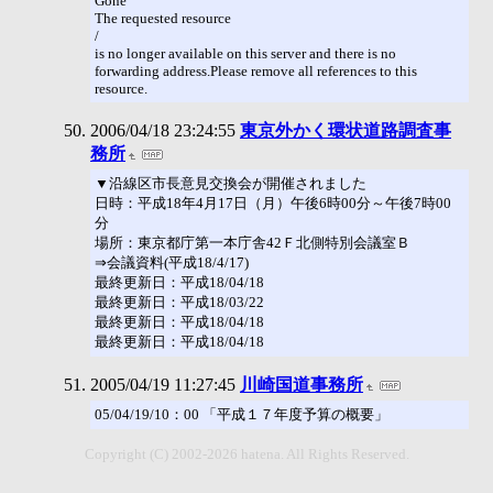
Gone
The requested resource
/
is no longer available on this server and there is no
forwarding address.Please remove all references to this
resource.
2006/04/18 23:24:55
東京外かく環状道路調査事
務所
▼沿線区市長意見交換会が開催されました
日時：平成18年4月17日（月）午後6時00分～午後7時00
分
場所：東京都庁第一本庁舎42Ｆ北側特別会議室Ｂ
⇒会議資料(平成18/4/17)
最終更新日：平成18/04/18
最終更新日：平成18/03/22
最終更新日：平成18/04/18
最終更新日：平成18/04/18
2005/04/19 11:27:45
川崎国道事務所
05/04/19/10：00 「平成１７年度予算の概要」
Copyright (C) 2002-2026 hatena. All Rights Reserved.