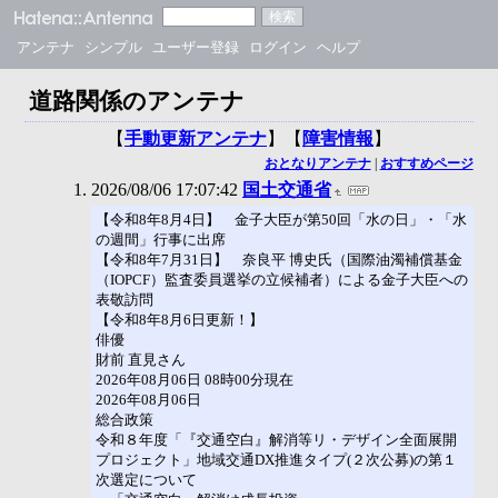
アンテナ
シンプル
ユーザー登録
ログイン
ヘルプ
道路関係のアンテナ
【
手動更新アンテナ
】【
障害情報
】
おとなりアンテナ
|
おすすめページ
2026/08/06 17:07:42
国土交通省
【令和8年8月4日】 金子大臣が第50回「水の日」・「水
の週間」行事に出席
【令和8年7月31日】 奈良平 博史氏（国際油濁補償基金
（IOPCF）監査委員選挙の立候補者）による金子大臣への
表敬訪問
【令和8年8月6日更新！】
俳優
財前 直見さん
2026年08月06日 08時00分現在
2026年08月06日
総合政策
令和８年度「『交通空白』解消等リ・デザイン全面展開
プロジェクト」地域交通DX推進タイプ(２次公募)の第１
次選定について