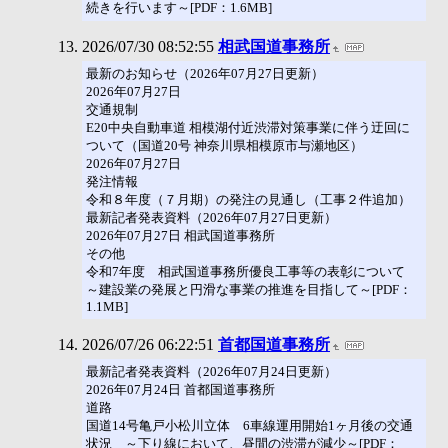
続きを行います～[PDF：1.6MB]
2026/07/30 08:52:55
相武国道事務所
最新のお知らせ（2026年07月27日更新）
2026年07月27日
交通規制
E20中央自動車道 相模湖付近渋滞対策事業に伴う迂回に
ついて（国道20号 神奈川県相模原市与瀬地区）
2026年07月27日
発注情報
令和８年度（７月期）の発注の見通し（工事２件追加）
最新記者発表資料（2026年07月27日更新）
2026年07月27日 相武国道事務所
その他
令和7年度 相武国道事務所優良工事等の表彰について
～建設業の発展と円滑な事業の推進を目指して～[PDF：
1.1MB]
2026/07/26 06:22:51
首都国道事務所
最新記者発表資料（2026年07月24日更新）
2026年07月24日 首都国道事務所
道路
国道14号亀戸小松川立体 6車線運用開始1ヶ月後の交通
状況 ～下り線において、昼間の渋滞が減少～[PDF：