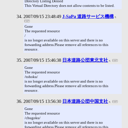
Directory Listing Denied
This Virtual Directory does not allow contents to be listed.
2007/09/15 23:48:49
J-SaPa 道路サービス機構
Gone
The requested resource
/
is no longer available on this server and there is no
forwarding address.Please remove all references to this
resource.
2007/09/15 15:46:38
日本道路公団東北支社
Gone
The requested resource
/tohoku/
is no longer available on this server and there is no
forwarding address.Please remove all references to this
resource.
2007/09/15 13:56:30
日本道路公団中国支社
Gone
The requested resource
/chugoku/
is no longer available on this server and there is no
forwarding address.Please remove all references to this