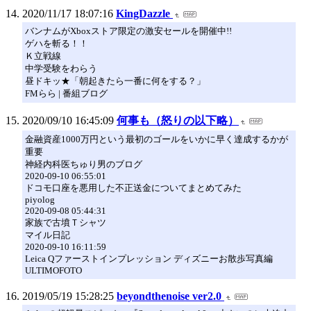
2020/11/17 18:07:16
KingDazzle
バンナムがXboxストア限定の激安セールを開催中!!
ゲハを斬る！！
Ｋ立戦線
中学受験をわらう
昼ドキッ★「朝起きたら一番に何をする？」
FMらら | 番組ブログ
2020/09/10 16:45:09
何事も（怒りの以下略）
金融資産1000万円という最初のゴールをいかに早く達成するかが
重要
神経内科医ちゅり男のブログ
2020-09-10 06:55:01
ドコモ口座を悪用した不正送金についてまとめてみた
piyolog
2020-09-08 05:44:31
家族で古墳Ｔシャツ
マイル日記
2020-09-10 16:11:59
Leica Qファーストインプレッション ディズニーお散歩写真編
ULTIMOFOTO
2019/05/19 15:28:25
beyondthenoise ver2.0