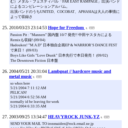
む）メタル・フェスティバル「FAR EAST RAMPAGE」出演バンド
によるコンピレーションアルバム。
出演バンドのうちUNITED、COCOBAT、APHASIAは大人の事情に
よって収録さ
2010/03/23 23:14:53
Hope for Freedom
Passion Pit : ”Manners” 国内盤 10/7 発売!! 中田ヤスタカによる
Remixも収録! (09/04)
Hadouken! ”M.A.D” 日本独自企画EP & WARRIOR’S DANCE FEST
で来日！ (09/03)
Boys Like Girls ”Love Drunk” 日本先行で本日発売！ (09/02)
The Downtown Fiction 日本盤
2004/05/21 20:31:04
Lambgoat // hardcore music and
metal music
so whos here
5/21/2004 7:11:12 AM
PELICAN!
5/21/2004 6:52:56 AM
normally id be leaving for work
5/21/2004 6:33:35 AM
2003/09/25 13:34:47
HEAVYROCK JUNK-YZ
SEND YOUR MAIL TO ironmaiden@rock.email.ne.jp