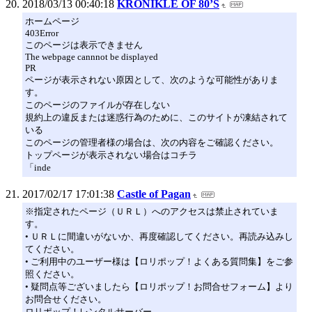
2018/03/13 00:40:18
KRONIKLE OF 80’S
ホームページ
403Error
このページは表示できません
The webpage cannnot be displayed
PR
ページが表示されない原因として、次のような可能性がありま
す。
このページのファイルが存在しない
規約上の違反または迷惑行為のために、このサイトが凍結されて
いる
このページの管理者様の場合は、次の内容をご確認ください。
トップページが表示されない場合はコチラ
「inde
2017/02/17 17:01:38
Castle of Pagan
※指定されたページ（ＵＲＬ）へのアクセスは禁止されていま
す。
• ＵＲＬに間違いがないか、再度確認してください。再読み込みし
てください。
• ご利用中のユーザー様は【ロリポップ！よくある質問集】をご参
照ください。
• 疑問点等ございましたら【ロリポップ！お問合せフォーム】より
お問合せください。
ロリポップ！レンタルサーバー