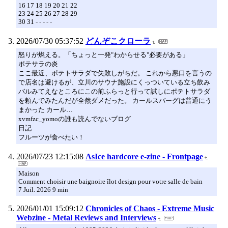
16 17 18 19 20 21 22
23 24 25 26 27 28 29
30 31 - - - - -
2026/07/30 05:37:52
どんぞこクローラ
怒りが燃える。「ちょっと一発"わからせる"必要がある」
ポテサラの炎
ここ最近、ポテトサラダで失敗しがちだ。 これから悪口を言うの
で店名は避けるが、立川のサウナ施設にくっついている立ち飲み
バルみてえなところにこの前ふらっと行って試しにポテトサラダ
を頼んでみたんだが全然ダメだった。 カールスバーグは普通にう
まかった カール…
xvmfzc_yomoの誰も読んでないブログ
日記
フルーツが食べたい！
2026/07/23 12:15:08
AsIce hardcore e-zine - Frontpage
Maison
Comment choisir une baignoire îlot design pour votre salle de bain
7 Juil. 2026 9 min
2026/01/01 15:09:12
Chronicles of Chaos - Extreme Music
Webzine - Metal Reviews and Interviews