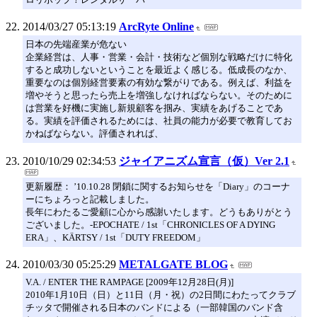
2014/03/27 05:13:19
ArcRyte Online
日本の先端産業が危ない
企業経営は、人事・営業・会計・技術など個別な戦略だけに特化
すると成功しないということを最近よく感じる。低成長のなか、
重要なのは個別経営要素の有効な繋がりである。例えば、利益を
増やそうと思ったら売上を増強しなければならない。そのために
は営業を好機に実施し新規顧客を掴み、実績をあげることであ
る。実績を評価されるためには、社員の能力が必要で教育してお
かねばならない。評価されれば、
2010/10/29 02:34:53
ジャイアニズム宣言（仮）Ver 2.1
更新履歴： ’10.10.28 閉鎖に関するお知らせを「Diary」のコーナ
ーにちょろっと記載しました。
長年にわたるご愛顧に心から感謝いたします。どうもありがとう
ございました。-EPOCHATE / 1st「CHRONICLES OF A DYING
ERA」、KÄRTSY / 1st「DUTY FREEDOM」
2010/03/30 05:25:29
METALGATE BLOG
V.A. / ENTER THE RAMPAGE [2009年12月28日(月)]
2010年1月10日（日）と11日（月・祝）の2日間にわたってクラブ
チッタで開催される日本のバンドによる（一部韓国のバンド含