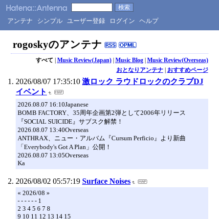
アンテナ
シンプル
ユーザー登録
ログイン
ヘルプ
rogoskyのアンテナ
すべて
|
Music Review(Japan)
|
Music Blog
|
Music Review(Overseas)
おとなりアンテナ
|
おすすめページ
2026/08/07 17:35:10
激ロック ラウドロックのクラブDJ
イベント
2026.08.07 16:10Japanese
BOMB FACTORY、35周年企画第2弾として2006年リリース
『SOCIAL SUICIDE』サブスク解禁！
2026.08.07 13:40Overseas
ANTHRAX、ニュー・アルバム『Cursum Perficio』より新曲
「Everybody's Got A Plan」公開！
2026.08.07 13:05Overseas
Ka
2026/08/02 05:57:19
Surface Noises
« 2026/08 »
- - - - - - 1
2 3 4 5 6 7 8
9 10 11 12 13 14 15