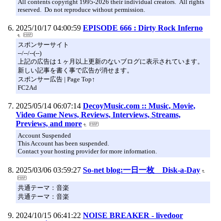
All contents copyright 1995-2026 their individual creators. All rights
reserved. Do not reproduce without permission.
2025/10/17 04:00:59
EPISODE 666 : Dirty Rock Inferno
スポンサーサイト
--/--/--(--)
上記の広告は１ヶ月以上更新のないブログに表示されています。
新しい記事を書く事で広告が消せます。
スポンサー広告 | Page Top↑
FC2Ad
2025/05/14 06:07:14
DecoyMusic.com :: Music, Movie,
Video Game News, Reviews, Interviews, Streams,
Previews, and more
Account Suspended
This Account has been suspended.
Contact your hosting provider for more information.
2025/03/06 03:59:27
So-net blog:一日一枚 Disk-a-Day
共通テーマ：音楽
共通テーマ：音楽
2024/10/15 06:41:22
NOISE BREAKER - livedoor