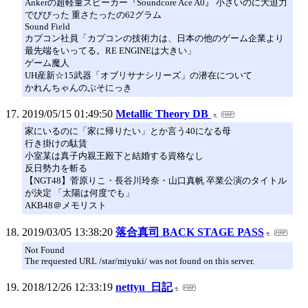
Ankerの超軽量スピーカー『Soundcore Ace A0』 小さいのに大迫力
でびびった 重さたったの62グラム
Sound Field
カプコン社員「カプコンの技術力は、日本の他のゲーム企業より
最先端をいってる。RE ENGINEは大きい」
ゲーム魔人
UH産新☆15武器「オブリサナシリーズ」の潜在について
かれんちゃんのぷそにっき
2019/05/15 01:49:50
Metallic Theory DB
家にいるのに「家に帰りたい」とか言う40になる母
行き掛けの駄賃
小室某は真子内親王殿下と結婚する資格なし
反日勢力を斬る
【NGT48】菅原りこ・長谷川玲奈・山口真帆 卒業公演のタイトル
が決定 「太陽は何度でも」
AKB48＠メモリスト
2019/03/05 13:38:20
落合真司 BACK STAGE PASS
Not Found
The requested URL /star/miyuki/ was not found on this server.
2018/12/26 12:33:19
nettyu_日記