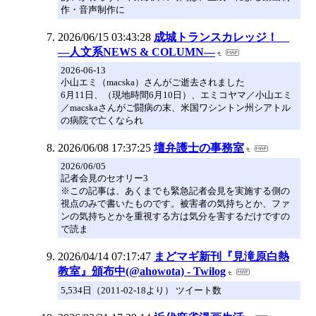
作・音声制作に
2026/06/15 03:43:28
成城トランスカレッジ！
―人文系NEWS & COLUMN―
2026-06-13
小山エミ（macska）さんがご逝去されました
6月11日、（現地時間6月10日）、エミコヤマ／小山エミ
／macskaさんがご闘病の末、米国ワシントン州シアトル
の病院で亡くなられ
2026/06/08 17:37:25
壇弁護士の事務室
2026/06/05
記者会見のセオリー3
※この記事は、あくまでも緊急記者会見を実施する側の
視点のみで書いたものです。被害者の気持ちとか、ファ
ンの気持ちとかを重視する方は気分を害するだけですの
で読ま
2026/04/14 07:17:47
まどマギ新刊『見滝原白熱
教室』頒布中(@ahowota) - Twilog
5,534日（2011-02-18より） ツイート数