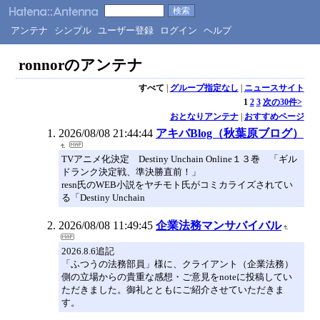
アンテナ
シンプル
ユーザー登録
ログイン
ヘルプ
ronnorのアンテナ
すべて
|
グループ指定なし
|
ニュースサイト
1
2
3
次の30件>
おとなりアンテナ
|
おすすめページ
2026/08/08 21:44:44
アキバBlog（秋葉原ブログ）
TVアニメ化決定 Destiny Unchain Online１３巻 「ギル
ドランク決定戦、準決勝直前！」
resn氏のWEB小説をヤチモト氏がコミカライズされてい
る「Destiny Unchain
2026/08/08 11:49:45
企業法務マンサバイバル
2026.8.6追記
「ふつうの法務部員」様に、クライアント（企業法務）
側の立場からの貴重な感想・ご意見をnoteに投稿してい
ただきました。御礼とともにご紹介させていただきま
す。