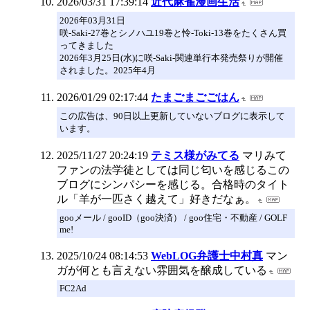
2026/03/31 17:39:14
近代麻雀漫画生活
2026年03月31日
咲-Saki-27巻とシノハユ19巻と怜-Toki-13巻をたくさん買
ってきました
2026年3月25日(水)に咲-Saki-関連単行本発売祭りが開催
されました。2025年4月
2026/01/29 02:17:44
たまごまごごはん
この広告は、90日以上更新していないブログに表示して
います。
2025/11/27 20:24:19
テミス様がみてる
マリみて
ファンの法学徒としては同じ匂いを感じるこの
ブログにシンパシーを感じる。合格時のタイト
ル「羊が一匹さく越えて」好きだなぁ。
gooメール / gooID（goo決済） / goo住宅・不動産 / GOLF
me!
2025/10/24 08:14:53
WebLOG弁護士中村真
マン
ガが何とも言えない雰囲気を醸成している
FC2Ad