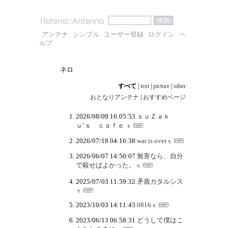
アンテナ
シンプル
ユーザー登録
ログイン
ヘ
ルプ
ネロ
すべて
|
text
|
picture
|
other
おとなりアンテナ
|
おすすめページ
2026/08/09 16:05:53
ｓｕＺａｋ
ｕ’ｓ ｃａｆｅ
2026/07/18 04:16:38
war is over
2026/06/07 14:50:07
無害なら、自分
で殺せばよかった。
2025/07/03 11:59:32
矛盾カタルシス
2023/10/03 14:11:43
0816
2023/06/13 06:58:31
どうして僕はこ