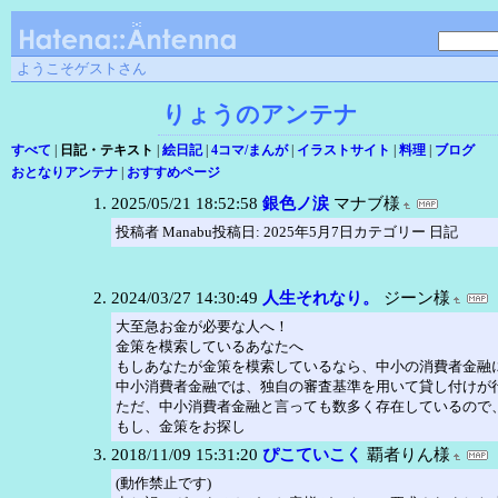
ようこそゲストさん
りょうのアンテナ
すべて
|
日記・テキスト
|
絵日記
|
4コマ/まんが
|
イラストサイト
|
料理
|
ブログ
おとなりアンテナ
|
おすすめページ
2025/05/21 18:52:58
銀色ノ涙
マナブ様
投稿者 Manabu投稿日: 2025年5月7日カテゴリー 日記
2024/03/27 14:30:49
人生それなり。
ジーン様
大至急お金が必要な人へ！
金策を模索しているあなたへ
もしあなたが金策を模索しているなら、中小の消費者金融
中小消費者金融では、独自の審査基準を用いて貸し付けが
ただ、中小消費者金融と言っても数多く存在しているので
もし、金策をお探し
2018/11/09 15:31:20
ぴこていこく
覇者りん様
(動作禁止です)