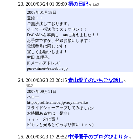
2010/03/24 01:09:00
摂の日記
2008年01月18日
登録！！
ご無沙汰しております。
そして一括送信でスミマセン！！
DoCoMoを卒業し、auに換えました！！
お手数ですが、登録お願いします！
電話番号は同じです！
宜しくお願いします！
村田 真理子。
[Eメールアドレス]
pure-hime@ezweb.ne.jp
2010/03/23 23:28:15
青山愛子のいちごな話し
2007年09月11日
ハロー
http://profile.ameba.jp/aoyama-aiko
スライドショーアップしてみました♪
お時間ある方は、是非♪
ぅぅ～、外は雷！
ピカッと光るとやっぱり怖い（＞＜）
2010/03/23 17:29:52
中澤優子のブログびより☆