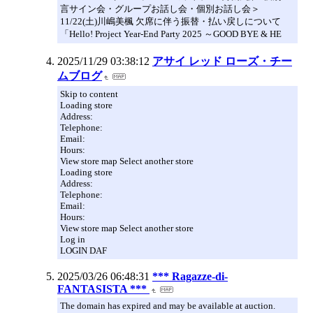
言サイン会・グループお話し会・個別お話し会＞
11/22(土)川嶋美楓 欠席に伴う振替・払い戻しについて
「Hello! Project Year-End Party 2025 ～GOOD BYE & HE
2025/11/29 03:38:12
アサイ レッド ローズ・チー
ムブログ
Skip to content
Loading store
Address:
Telephone:
Email:
Hours:
View store map Select another store
Loading store
Address:
Telephone:
Email:
Hours:
View store map Select another store
Log in
LOGIN DAF
2025/03/26 06:48:31
*** Ragazze-di-
FANTASISTA ***
The domain has expired and may be available at auction.