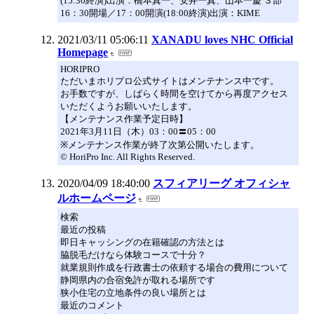
(15:30終演)出演：橋本真一、安井一真、山本一慶 ３部
16：30開場／17：00開演(18:00終演)出演：KIME
2021/03/11 05:06:11
XANADU loves NHC Official
Homepage
HORIPRO
ただいまホリプロ公式サイトはメンテナンス中です。
お手数ですが、しばらく時間を空けてから再度アクセス
いただくようお願いいたします。
【メンテナンス作業予定日時】
2021年3月11日（木）03：00〓05：00
※メンテナンス作業が終了次第公開いたします。
© HoriPro Inc. All Rights Reserved.
2020/04/09 18:40:00
スフィアリーグ オフィシャ
ルホームページ
検索
最近の投稿
即日キャッシングの在籍確認の方法とは
脇脱毛だけなら体験コースで十分？
就業規則作成を行政書士の依頼する場合の費用について
静岡県内の合宿免許が取れる場所です
狭小住宅の立地条件の良い場所とは
最近のコメント