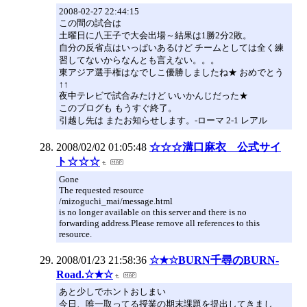
2008-02-27 22:44:15
この間の試合は
土曜日に八王子で大会出場～結果は1勝2分2敗。
自分の反省点はいっぱいあるけど チームとしては全く練
習してないからなんとも言えない。。。
東アジア選手権はなでしこ優勝しましたね★ おめでとう
↑↑
夜中テレビで試合みたけど いいかんじだった★
このブログも もうすぐ終了。
引越し先は またお知らせします。-ローマ 2-1 レアル
2008/02/02 01:05:48
☆☆☆溝口麻衣 公式サイ
ト☆☆☆
Gone
The requested resource
/mizoguchi_mai/message.html
is no longer available on this server and there is no
forwarding address.Please remove all references to this
resource.
2008/01/23 21:58:36
☆★☆BURN千尋のBURN-
Road.☆★☆
あと少しでホントおしまい
今日、唯一取ってる授業の期末課題を提出してきまし