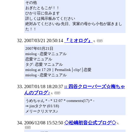
その他
おぎたともこが！！
ひかり荘に住みます
詳しくは掲示板みてください
絶対みてくださいね-先日、実家の母から小包が届きまし
た！！
2007/03/21 20:50:14
『ミオログ』
2007年03月21日
miolog - 恋愛マニュアル
恋愛マニュアル
タグ: 恋愛 マニュアル
miolog at 17:29｜Permalink│clip!│恋愛
miolog - 恋愛マニュアル
2007/01/18 18:20:37
:: 四谷クローバーズ☆梅ちゃ
んのブログ♪
うめちゃん * - * 12:07 * comments(17) * -
⇒ jimタクヤ (01/18)
メリークリスマス♪
2006/12/08 15:52:50
◇松嶋初音公式ブログ◇