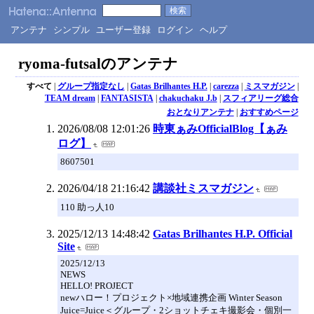
アンテナ
シンプル
ユーザー登録
ログイン
ヘルプ
ryoma-futsalのアンテナ
すべて
|
グループ指定なし
|
Gatas Brilhantes H.P.
|
carezza
|
ミスマガジン
|
TEAM dream
|
FANTASISTA
|
chakuchaku J.b
|
スフィアリーグ総合
おとなりアンテナ
|
おすすめページ
2026/08/08 12:01:26
時東ぁみOfficialBlog【ぁみ
ログ】
8607501
2026/04/18 21:16:42
講談社ミスマガジン
110 助っ人10
2025/12/13 14:48:42
Gatas Brilhantes H.P. Official
Site
2025/12/13
NEWS
HELLO! PROJECT
newハロー！プロジェクト×地域連携企画 Winter Season
Juice=Juice＜グループ・2ショットチェキ撮影会・個別一