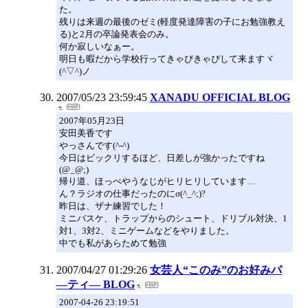
た。
残りは来週の最後のゼミ(軽度発達障害の子にお勉強教え
る)と2月の卒論発表会のみ。
何か寂しいなぁー。
明日も暇だから学校行ってきゃぴきゃぴして来ますヾ
(^▽^)ノ
2007/05/23 23:59:45
XANADU OFFICIAL BLOG
2007年05月23日
安田美香です
やっさんです(^-^)
今日はビックリするほど、日差しが強かったですね
(@_@;)
帰り道、ほっぺやうなじがヒリヒリしています…
ん？ラジオの仕事だったのにσ(^_^;)?
昨日は、ザナ練習でした！
ミニバスケ、トラップからのシュート、ドリブル対決、1
対1、3対2、ミニゲームなどをやりました。
中でも私があらためて勉強
2007/04/27 01:29:26
女芸人“このみ”のお好みパ
―ティ― BLOG
2007-04-26 23:19:51