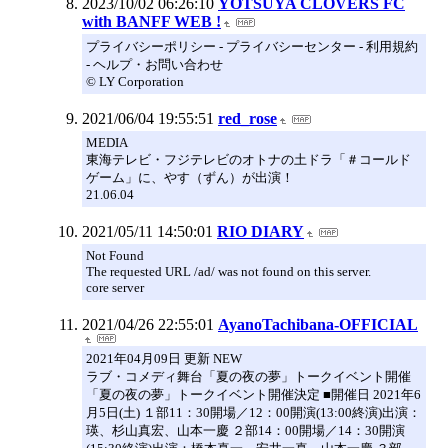
2023/10/02 06:26:10
YOTSUYA CLOVERS FC
with BANFF WEB !
プライバシーポリシー - プライバシーセンター - 利用規約
- ヘルプ・お問い合わせ
© LY Corporation
2021/06/04 19:55:51
red_rose
MEDIA
東海テレビ・フジテレビのオトナの土ドラ「＃コールド
ゲーム」に、やす（ずん）が出演！
21.06.04
2021/05/11 14:50:01
RIO DIARY
Not Found
The requested URL /ad/ was not found on this server.
core server
2021/04/26 22:55:01
AyanoTachibana-OFFICIAL
2021年04月09日 更新 NEW
ラブ・コメディ舞台「夏の夜の夢」トークイベント開催
「夏の夜の夢」トークイベント開催決定 ■開催日 2021年6
月5日(土) １部11：30開場／12：00開演(13:00終演)出演：
瑛、杉山真宏、山本一慶 ２部14：00開場／14：30開演