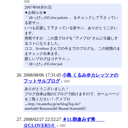
2007年09月01日
★お知らせ★
「 ゆっぴぃのColor palette 」 をチェックして下さってい
る皆サン、
いつも応援して下さっている皆サン、ありがとうござい
ます。
突然ですが、この度ブログを ”アメブロ”さんに引越しす
るコトになりました。
ココ、livedoor さんでの今までのブログも、この状態のま
まチェック出来ます。
新しいブログはコチラ☆ ↓↓
「 ゆっぴぃのColor pal
2008/08/06 17:31:45
小島 くるみ＠カレッツァの
フットサルブログ
ありがとうございました！
ブログ自体は他の2ブログで続けますので、ホームページ
をご覧ください！-アメブロ
→http://m.ameba.jp/m/blogTop.do?
amebaId=&sessionId=&unm=kurumi02
2008/02/27 22:52:27
＃11.朝倉みず希
☆CLOVERS☆