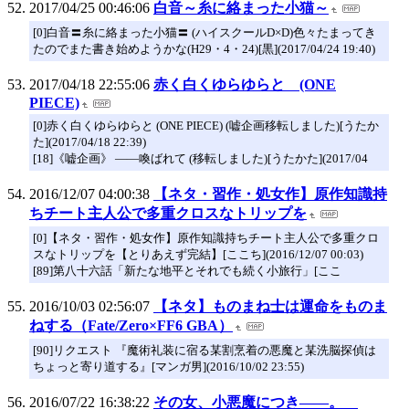
2017/04/25 00:46:06
白音～糸に絡まった小猫～
[0]白音〓糸に絡まった小猫〓 (ハイスクールD×D)色々たまってき
たのでまた書き始めようかな(H29・4・24)[黒](2017/04/24 19:40)
2017/04/18 22:55:06
赤く白くゆらゆらと (ONE
PIECE)
[0]赤く白くゆらゆらと (ONE PIECE) (嘘企画移転しました)[うたか
た](2017/04/18 22:39)
[18]《嘘企画》 ――喚ばれて (移転しました)[うたかた](2017/04
2016/12/07 04:00:38
【ネタ・習作・処女作】原作知識持
ちチート主人公で多重クロスなトリップを
[0]【ネタ・習作・処女作】原作知識持ちチート主人公で多重クロ
スなトリップを【とりあえず完結】[ここち](2016/12/07 00:03)
[89]第八十六話「新たな地平とそれでも続く小旅行」[ここ
2016/10/03 02:56:07
【ネタ】ものまね士は運命をものま
ねする（Fate/Zero×FF6 GBA）
[90]リクエスト 『魔術礼装に宿る某割烹着の悪魔と某洗脳探偵は
ちょっと寄り道する』[マンガ男](2016/10/02 23:55)
2016/07/22 16:38:22
その女、小悪魔につき――。