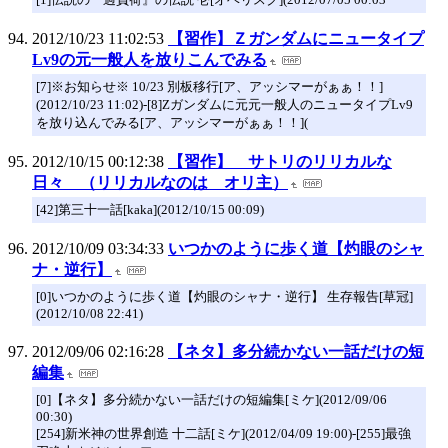
2012/10/23 11:02:53
【習作】Ｚガンダムにニュータイプ
Lv9の元一般人を放りこんでみる
[7]※お知らせ※ 10/23 別板移行[ア、アッシマーがぁぁ！！]
(2012/10/23 11:02)-[8]Zガンダムに元元一般人のニュータイプLv9
を放り込んでみる[ア、アッシマーがぁぁ！！](
2012/10/15 00:12:38
【習作】 サトリのリリカルな
日々 （リリカルなのは オリ主）
[42]第三十一話[kaka](2012/10/15 00:09)
2012/10/09 03:34:33
いつかのように歩く道【灼眼のシャ
ナ・逆行】
[0]いつかのように歩く道【灼眼のシャナ・逆行】 生存報告[草冠]
(2012/10/08 22:41)
2012/09/06 02:16:28
【ネタ】多分続かない一話だけの短
編集
[0]【ネタ】多分続かない一話だけの短編集[ミケ](2012/09/06
00:30)
[254]新米神の世界創造 十二話[ミケ](2012/04/09 19:00)-[255]最強