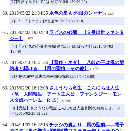
[17]迷宮ギルドにて2[よせ](2016/01/20 00:29)
2015/05/23 21:34:35
水色の星Ａ(灼眼のシャナ)
[2]1-2・『トーチ』[水虫](2015/05/23 20:18)
2015/04/03 19:02:48
ラピスの心臓 【立身出世ファンタ
ジー】
[44]『ラピスの心臓 外交編 第六話』[おぽっさむ](2015/04/03
18:49)
2015/03/14 16:41:34
【習作・ネタ】 八岐の王は風の契
約者と駆ける 【風の聖痕・その他】
[3]刀悟の秘密 流也の未来[SRW](2015/03/14 13:08)
2015/02/20 16:12:08
さようなら竜生 こんにちは人生
（竜→人間転生 チート主人公 ファンタジー モン
スタ娘ハーレム R-15）
[0]【完結】さようなら竜生 こんにちは人生 削除のお知らせ。[ス
ペ](2015/02/20 12:32)
2014/11/03 16:22:15
チラシの裏より 風の聖痕――電子
の従者（風の聖痕×戦闘城壁マスラヲ一部キャラのみ）