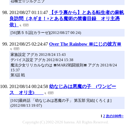
召喚士☆ジルクニフ
2012/08/27 01:11:47
【チラ裏から】とある転生者の麻帆
良訪問（ネギま！×とある魔術の禁書目録 オリ主憑
依）
[56]第５５話[カラーゼ](2012/08/27 00:24)
2012/08/25 02:24:47
Over The Rainbow 〓にじの彼方〓
家族設定 アグカ 2012/8/24 15:43
デバイス設定 アグカ 2012/8/24 15:38
魔法少女リリカルなのは 〓MARZ戦闘規則〓 アグカ 2012/8/24
15:37
第3話 戦
2012/08/14 00:24:58
幼なじみは悪魔の子 (ワンピー
ス オリ主)
[102]最終話 「幼なじみは悪魔の子」 第五部 完結[くろくま]
(2012/08/13 19:07)
1
2
次の100件>
Copyright (C) 2002-2026 hatena. All Rights Reserved.