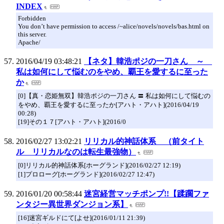
INDEX
Forbidden
You don’t have permission to access /~alice/novels/novels/bas.html on
this server.
Apache/
2016/04/19 03:48:21
【ネタ】韓浩ポジの一刀さん ～
私は如何にして悩むのをやめ、覇王を愛するに至った
か
[0]【真・恋姫無双】韓浩ポジの一刀さん 〓 私は如何にして悩むの
をやめ、覇王を愛するに至ったか[アハト・アハト](2016/04/19
00:28)
[19]その１７[アハト・アハト](2016/0
2016/02/27 13:02:21
リリカル的神話体系 （前タイト
ル リリカルなのは転生最強物）
[0]リリカル的神話体系[ホーグランド](2016/02/27 12:19)
[1]プロローグ[ホーグランド](2016/02/27 12:47)
2016/01/20 00:58:44
迷宮経営マッチポンプ!!【蹂躙ファ
ンタジー異世界ダンジョン系】
[16]迷宮ギルドにて[よせ](2016/01/11 21:39)