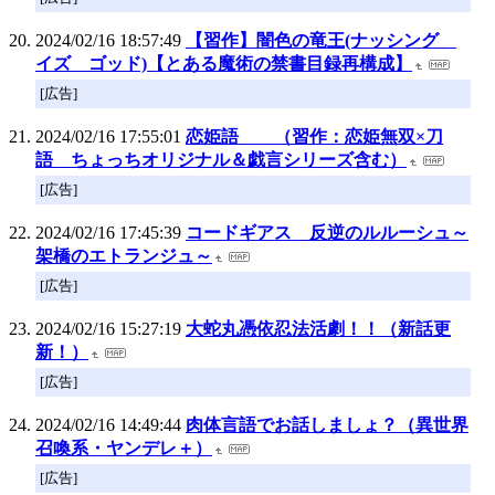
2024/02/16 18:57:49
【習作】闇色の竜王(ナッシング
イズ ゴッド)【とある魔術の禁書目録再構成】
[広告]
2024/02/16 17:55:01
恋姫語 （習作：恋姫無双×刀
語 ちょっちオリジナル＆戯言シリーズ含む）
[広告]
2024/02/16 17:45:39
コードギアス 反逆のルルーシュ～
架橋のエトランジュ～
[広告]
2024/02/16 15:27:19
大蛇丸憑依忍法活劇！！（新話更
新！）
[広告]
2024/02/16 14:49:44
肉体言語でお話しましょ？（異世界
召喚系・ヤンデレ＋）
[広告]