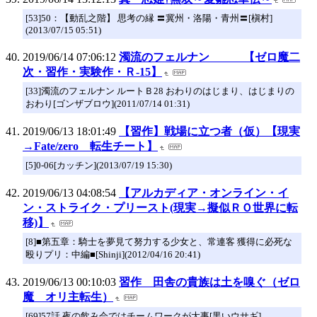
[53]50：【動乱之階】 思考の縁 〓冀州・洛陽・青州〓[槇村]
(2013/07/15 05:51)
2019/06/14 07:06:12
濁流のフェルナン 【ゼロ魔二
次・習作・実験作・Ｒ-15】
[33]濁流のフェルナン ルートＢ28 おわりのはじまり、はじまりの
おわり[ゴンザブロウ](2011/07/14 01:31)
2019/06/13 18:01:49
【習作】戦場に立つ者（仮）【現実
→Fate/zero 転生チート】
[5]0-06[カッチン](2013/07/19 15:30)
2019/06/13 04:08:54
【アルカディア・オンライン・イ
ン・ストライク・プリースト(現実→擬似ＲＯ世界に転
移)】
[8]■第五章：騎士を夢見て努力する少女と、常連客 獲得に必死な
殴りプリ：中編■[Shinji](2012/04/16 20:41)
2019/06/13 00:10:03
習作 田舎の貴族は土を嗅ぐ（ゼロ
魔 オリ主転生）
[69]57話 夜の飲み会ではチームワークが大事[黒いウサギ]