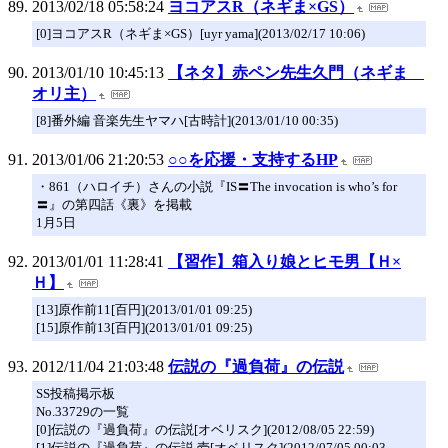
2013/02/18 05:58:24
ヨコアスR（ネギま×GS）
[0]ヨコアスR（ネギま×GS）[uyr yama](2013/02/17 10:06)
2013/01/10 10:45:13
【ネタ】赤ペン先生久門（ネギま
オリ主）
[8]番外編 音楽先生ヤマハ[古時計](2013/01/10 00:35)
2013/01/06 21:20:53
○○を応援・支持するHP
・861（ハロイチ）さんの小説『IS〓The invocation is who’s for
〓』の第四話《裏》を掲載
1月5日
2013/01/01 11:28:41
【習作】箱入り娘とヒモ男【Ｈ×
Ｈ】
[13]原作前11[百円](2013/01/01 09:25)
[15]原作前13[百円](2013/01/01 09:25)
2012/11/04 21:03:48
伝説の『過負荷』の伝説
SS投稿掲示板
No.33729の一覧
[0]伝説の『過負荷』の伝説[オベリスク](2012/08/05 22:59)
[1]伝説の『過負荷』の伝説 壱[オベリスク](2012/07/05 00:03