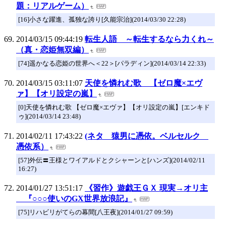
題：リアルゲーム）
[16]小さな躍進、孤独な誇り[久能宗治](2014/03/30 22:28)
2014/03/15 09:44:19
転生人語 ～転生するなら力くれ～
（真・恋姫無双編）
[74]遥かなる恋姫の世界へ＜22＞[パラディン](2014/03/14 22:33)
2014/03/15 03:11:07
天使を憐れむ歌 【ゼロ魔×エヴ
ァ】【オリ設定の嵐】
[0]天使を憐れむ歌 【ゼロ魔×エヴァ】【オリ設定の嵐】[エンキド
ゥ](2014/03/14 23:48)
2014/02/11 17:43:22
(ネタ 猿男に憑依。ベルセルク
憑依系）
[57]外伝〓王様とワイアルドとクシャーンと[ハンズ](2014/02/11
16:27)
2014/01/27 13:51:17
《習作》遊戯王ＧＸ 現実→オリ主
『○○○使いのGX世界放浪記』
[75]リハビリがてらの幕間[八王夜](2014/01/27 09:59)