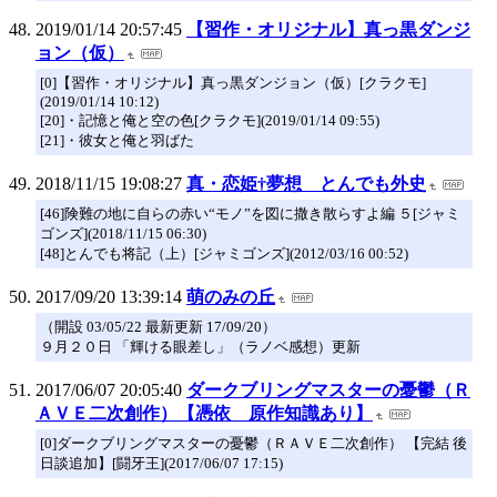
2019/01/14 20:57:45
【習作・オリジナル】真っ黒ダンジ
ョン（仮）
[0]【習作・オリジナル】真っ黒ダンジョン（仮）[クラクモ]
(2019/01/14 10:12)
[20]・記憶と俺と空の色[クラクモ](2019/01/14 09:55)
[21]・彼女と俺と羽ばた
2018/11/15 19:08:27
真・恋姫†夢想 とんでも外史
[46]険難の地に自らの赤い“モノ”を図に撒き散らすよ編 ５[ジャミ
ゴンズ](2018/11/15 06:30)
[48]とんでも将記（上）[ジャミゴンズ](2012/03/16 00:52)
2017/09/20 13:39:14
萌のみの丘
（開設 03/05/22 最新更新 17/09/20）
９月２０日 「輝ける眼差し」（ラノベ感想）更新
2017/06/07 20:05:40
ダークブリングマスターの憂鬱（Ｒ
ＡＶＥ二次創作）【憑依 原作知識あり】
[0]ダークブリングマスターの憂鬱（ＲＡＶＥ二次創作） 【完結 後
日談追加】[闘牙王](2017/06/07 17:15)