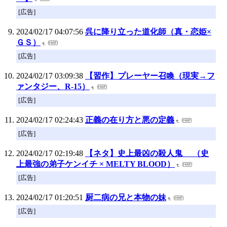
[広告]
2024/02/17 04:07:56
呉に降り立った道化師（真・恋姫×
ＧＳ）
[広告]
2024/02/17 03:09:38
【習作】プレーヤー召喚（現実→フ
ァンタジー、R-15）
[広告]
2024/02/17 02:24:43
正義の在り方と悪の定義
[広告]
2024/02/17 02:19:48
【ネタ】史上最凶の殺人鬼 （史
上最強の弟子ケンイチ × MELTY BLOOD）
[広告]
2024/02/17 01:20:51
厨二病の兄と本物の妹
[広告]