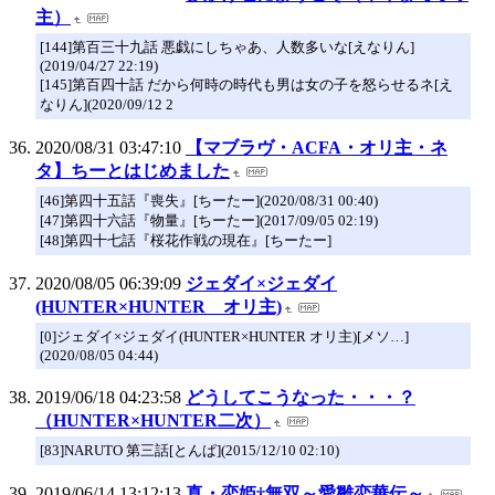
主）
[144]第百三十九話 悪戯にしちゃあ、人数多いな[えなりん]
(2019/04/27 22:19)
[145]第百四十話 だから何時の時代も男は女の子を怒らせるネ[え
なりん](2020/09/12 2
2020/08/31 03:47:10
【マブラヴ・ACFA・オリ主・ネ
タ】ちーとはじめました
[46]第四十五話『喪失』[ちーたー](2020/08/31 00:40)
[47]第四十六話『物量』[ちーたー](2017/09/05 02:19)
[48]第四十七話『桜花作戦の現在』[ちーたー]
2020/08/05 06:39:09
ジェダイ×ジェダイ
(HUNTER×HUNTER オリ主)
[0]ジェダイ×ジェダイ(HUNTER×HUNTER オリ主)[メソ…]
(2020/08/05 04:44)
2019/06/18 04:23:58
どうしてこうなった・・・？
（HUNTER×HUNTER二次）
[83]NARUTO 第三話[とんぱ](2015/12/10 02:10)
2019/06/14 13:12:13
真・恋姫†無双～愛雛恋華伝～