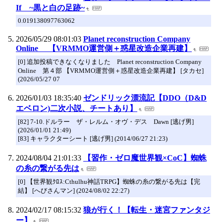
If ~黒と白の足跡~
0.019138097763062
2026/05/29 08:01:03
Planet reconstruction Company
Online 【VRMMO運営側＋惑星改造企業再建】
[0] 追加投稿できなくなりました Planet reconstruction Company
Online 第４部 【VRMMO運営側＋惑星改造企業再建】 [タカセ]
(2026/05/27 07
2026/01/03 18:35:40
ゼンドリック漂流記【DDO（D&D
エベロン)二次小説、チートあり】
[82] 7-10.ドルラー ザ・レルム・オヴ・デス Dawn [逃げ男]
(2026/01/01 21:49)
[83] キャラクターシート [逃げ男] (2014/06/27 21:23)
2024/08/04 21:01:33
【習作・ゼロ魔世界観×CoC】蜘蛛
の糸の繋がる先は
[0] 【世界観ｸﾛｽ:Cthulhu神話TRPG】蜘蛛の糸の繋がる先は【完
結】 [へびさんマン] (2024/08/02 22:27)
2024/02/17 08:15:32
狼が行く！【転生・迷宮ファンタジ
ー】