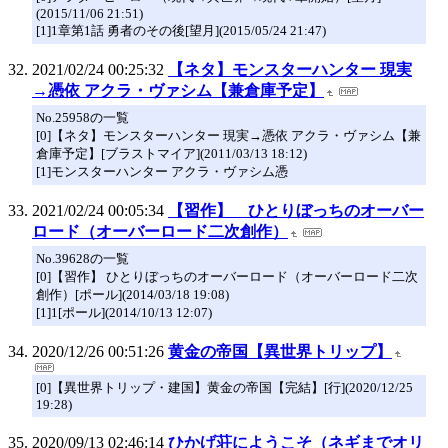
(2015/11/06 21:51)
[1]1章第1話 勇者のその後[望月](2015/05/24 21:47)
2021/02/24 00:25:32
【ネタ】モンスターハンター 現実
→憑依 アクラ・ヴァシム【兼倉庫予定】
No.25958の一覧
[0]【ネタ】モンスターハンター 現実→憑依 アクラ・ヴァシム【兼
倉庫予定】[ブラストマイア](2011/03/13 18:12)
[1]モンスターハンター アクラ・ヴァシム憑
2021/02/24 00:05:34
【習作】 ひとりぼっちのオーバー
ロード（オーバーロード二次創作）
No.39628の一覧
[0]【習作】 ひとりぼっちのオーバーロード（オーバーロード二次
創作）[ポール](2014/03/18 19:08)
[1]1[ポール](2014/10/13 12:07)
2020/12/26 00:51:26
黄金の帝国【異世界トリップ】
[0]【異世界トリップ・建国】黄金の帝国【完結】[行](2020/12/25
19:28)
2020/09/13 02:46:14
ひかげ荘にようこそ（ネギまでオリ