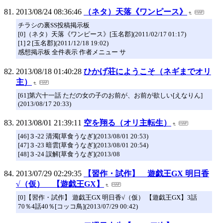
2013/08/24 08:36:46
（ネタ）天落《ワンピース》
チラシの裏SS投稿掲示板
[0]（ネタ）天落《ワンピース》[玉名郡](2011/02/17 01:17)
[1]２[玉名郡](2011/12/18 19:02)
感想掲示板 全件表示 作者メニュー サ
2013/08/18 01:40:28
ひかげ荘にようこそ（ネギまでオリ
主）
[61]第六十一話 ただの女の子のお前が、お前が欲しい[えなりん]
(2013/08/17 20:33)
2013/08/01 21:39:11
空を翔る（オリ主転生）
[46]３-22 清濁[草食うなぎ](2013/08/01 20:53)
[47]３-23 暗雲[草食うなぎ](2013/08/01 20:54)
[48]３-24 誤解[草食うなぎ](2013/08
2013/07/29 02:29:35
【習作・試作】 遊戯王GX 明日香
√（仮） 【遊戯王GX】
[0]【習作・試作】 遊戯王GX 明日香√（仮） 【遊戯王GX】3話
70％4話40％[コッコ鳥](2013/07/29 00:42)