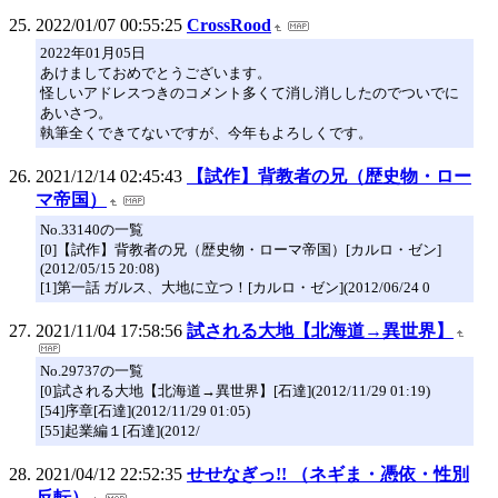
2022/01/07 00:55:25
CrossRood
2022年01月05日
あけましておめでとうございます。
怪しいアドレスつきのコメント多くて消し消ししたのでついでに
あいさつ。
執筆全くできてないですが、今年もよろしくです。
2021/12/14 02:45:43
【試作】背教者の兄（歴史物・ロー
マ帝国）
No.33140の一覧
[0]【試作】背教者の兄（歴史物・ローマ帝国）[カルロ・ゼン]
(2012/05/15 20:08)
[1]第一話 ガルス、大地に立つ！[カルロ・ゼン](2012/06/24 0
2021/11/04 17:58:56
試される大地【北海道→異世界】
No.29737の一覧
[0]試される大地【北海道→異世界】[石達](2012/11/29 01:19)
[54]序章[石達](2012/11/29 01:05)
[55]起業編１[石達](2012/
2021/04/12 22:52:35
せせなぎっ!! （ネギま・憑依・性別
反転）