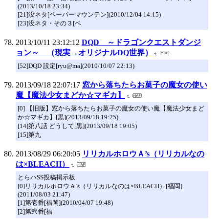
(2013/10/18 23:34)
[21]没ネタ[ペーパーマウンテン](2010/12/04 14:15)
[23]没ネタ・その３[ペ
2013/10/11 23:12:12
DQD ～ドラゴンクエストダンジ
ョン～ （現実→オリジナルDQ世界）
[52]DQD 設定[ryu@ma](2010/10/07 22:13)
2013/09/18 22:07:17
窓から落ちたらお菓子の魔女の使い
魔【魔法少女まどか☆マギカ】
[0] 【旧版】窓から落ちたらお菓子の魔女の使い魔【魔法少女まど
か☆マギカ】[黒](2013/09/18 19:25)
[14]第八話 どうして[黒](2013/09/18 19:05)
[15]第九
2013/08/29 06:20:05
リリカルホロウＡ’s（リリカルなの
は×BLEACH）
とらハSS投稿掲示板
[0]リリカルホロウＡ’s（リリカルなのは×BLEACH）[福岡]
(2011/08/03 21:47)
[1]第壱番[福岡](2010/04/07 19:48)
[2]第弐番[福