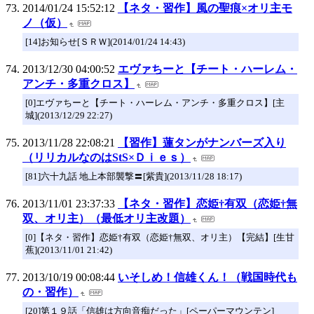
2014/01/24 15:52:12
【ネタ・習作】風の聖痕×オリ主モ
ノ（仮）
[14]お知らせ[ＳＲＷ](2014/01/24 14:43)
2013/12/30 04:00:52
エヴァちーと【チート・ハーレム・
アンチ・多重クロス】
[0]エヴァちーと【チート・ハーレム・アンチ・多重クロス】[主
城](2013/12/29 22:27)
2013/11/28 22:08:21
【習作】蓮タンがナンバーズ入り
（リリカルなのはStS×Ｄｉｅｓ）
[81]六十九話 地上本部襲撃〓[紫貴](2013/11/28 18:17)
2013/11/01 23:37:33
【ネタ・習作】恋姫†有双（恋姫†無
双、オリ主）（最低オリ主改題）
[0]【ネタ・習作】恋姫†有双（恋姫†無双、オリ主）【完結】[生甘
蕉](2013/11/01 21:42)
2013/10/19 00:08:44
いそしめ！信雄くん！（戦国時代も
の・習作）
[20]第１９話「信雄は方向音痴だった」[ペーパーマウンテン]