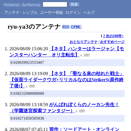
アンテナ
シンプル
ユーザー登録
ログイン
ヘルプ
ryu-ya3のアンテナ
1
2
次の100件>
おとなりアンテナ
|
おすすめページ
2026/08/09 15:06:20
【ネタ】ハンターはラージャン【モ
ンスターハンター オリ主転生】
0.020659923553467
2026/08/09 13:19:09
【ネタ】「聖なる泉の枯れた戦士」
【仮面ライダークウガ×リリカルなのはStrikerS(原作終
了後)】
0.038232088088989
2026/08/09 13:18:59
がんばれぼくらのノーカン先生！
（学園迷宮探索ファンタジー）
0.019271850585938
2026/08/07 07:45:11
習作：ソードアート・オンライン