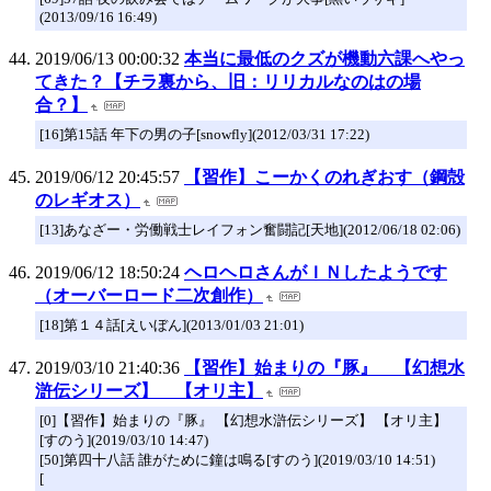
(2013/09/16 16:49)
2019/06/13 00:00:32
本当に最低のクズが機動六課へやっ
てきた？【チラ裏から、旧：リリカルなのはの場
合？】
[16]第15話 年下の男の子[snowfly](2012/03/31 17:22)
2019/06/12 20:45:57
【習作】こーかくのれぎおす（鋼殻
のレギオス）
[13]あなざー・労働戦士レイフォン奮闘記[天地](2012/06/18 02:06)
2019/06/12 18:50:24
ヘロヘロさんがＩＮしたようです
（オーバーロード二次創作）
[18]第１４話[えいぼん](2013/01/03 21:01)
2019/03/10 21:40:36
【習作】始まりの『豚』 【幻想水
滸伝シリーズ】 【オリ主】
[0]【習作】始まりの『豚』 【幻想水滸伝シリーズ】 【オリ主】
[すのう](2019/03/10 14:47)
[50]第四十八話 誰がために鐘は鳴る[すのう](2019/03/10 14:51)
[