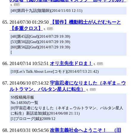
[49]第四十九話[陰陽師](2014/11/03 12:11)
2014/07/30 01:29:50
【習作】機動戦士がんだむちーと
【多重クロス】
[48]第45話[Graf](2014/07/29 19:39)
[53]第50話[Graf](2014/07/29 19:39)
[60]第56話[Graf](2014/07/29 19:39)
[
2014/07/14 10:52:51
オリ主先生ドロま！
[10]Let’s Talk About Love[コモド](2014/07/13 21:42)
2014/06/10 07:14:32
宇宙忍者になりました（ネギま←ウ
ルトラマン、バルタン星人に転生）
SS投稿掲示板
No.14830の一覧
[0]宇宙忍者になりました（ネギま←ウルトラマン、バルタン星人
に転生）新話追加[鉞](2014/06/08 21:11)
[1]プロローグ[鉞](2009/12
2014/03/31 00:54:56
改善主義社会へようこそ！ （旧