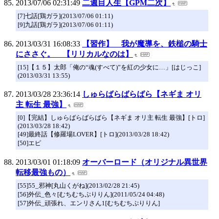
2013/07/06 02:31:49
二週目人生【GPM二次】
[7]七話[鶏ガラ](2013/07/06 01:11)
[9]九話[鶏ガラ](2013/07/06 01:11)
2013/03/31 16:08:33
【習作】 我が魔導を、鉄槌の騎士
にささぐ。 【リリカルなのは】
[15]【１５】太郎「俺の“魂(すべて)”を紅の少女に…」[はじっこ]
(2013/03/31 13:55)
2013/03/28 23:36:14
しゅらばらばらばら【ネギま オリ
主 転生 最強】
[0]【完結】しゅらばらばらばら【ネギま オリ主 転生 最強】[トロ]
(2013/03/28 18:42)
[49]最終話【修羅場LOVER】[トロ](2013/03/28 18:42)
[50]エピ
2013/03/01 01:18:09
オーバーロード（オリジナル異世界
転移最強もの）
[55]55_邪神[丸山くがね](2013/02/28 21:45)
[56]外伝_色々[むちむちぷりりん](2011/05/24 04:48)
[57]外伝_頑張れ、エンリさん1[むちむちぷりりん]