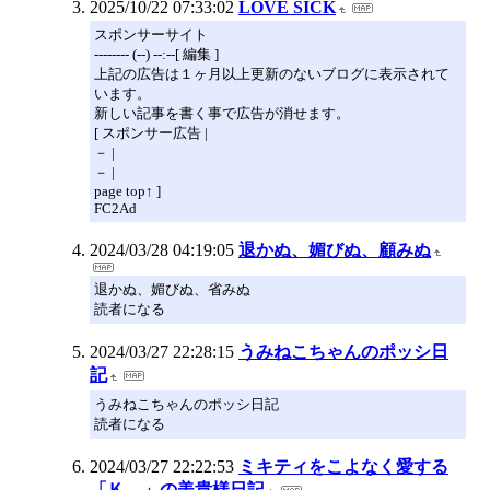
2025/10/22 07:33:02
LOVE SICK
スポンサーサイト
-------- (--) --:--[ 編集 ]
上記の広告は１ヶ月以上更新のないブログに表示されて
います。
新しい記事を書く事で広告が消せます。
[ スポンサー広告 |
－ |
－ |
page top↑ ]
FC2Ad
2024/03/28 04:19:05
退かぬ、媚びぬ、顧みぬ
退かぬ、媚びぬ、省みぬ
読者になる
2024/03/27 22:28:15
うみねこちゃんのポッシ日
記
うみねこちゃんのポッシ日記
読者になる
2024/03/27 22:22:53
ミキティをこよなく愛する
「Ｋ。」の美貴様日記