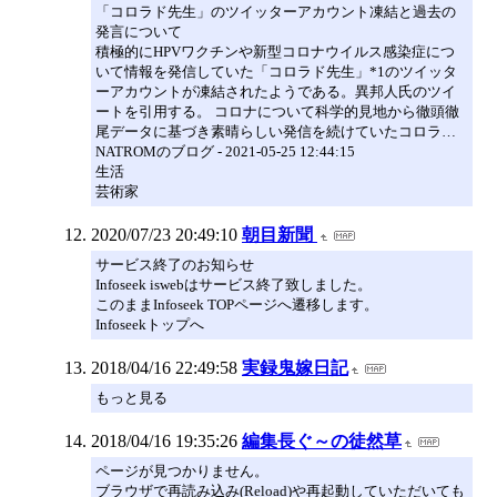
「コロラド先生」のツイッターアカウント凍結と過去の
発言について
積極的にHPVワクチンや新型コロナウイルス感染症につ
いて情報を発信していた「コロラド先生」*1のツイッタ
ーアカウントが凍結されたようである。異邦人氏のツイ
ートを引用する。 コロナについて科学的見地から徹頭徹
尾データに基づき素晴らしい発信を続けていたコロラ…
NATROMのブログ - 2021-05-25 12:44:15
生活
芸術家
2020/07/23 20:49:10
朝目新聞
サービス終了のお知らせ
Infoseek iswebはサービス終了致しました。
このままInfoseek TOPページへ遷移します。
Infoseekトップへ
2018/04/16 22:49:58
実録鬼嫁日記
もっと見る
2018/04/16 19:35:26
編集長ぐ～の徒然草
ページが見つかりません。
ブラウザで再読み込み(Reload)や再起動していただいても