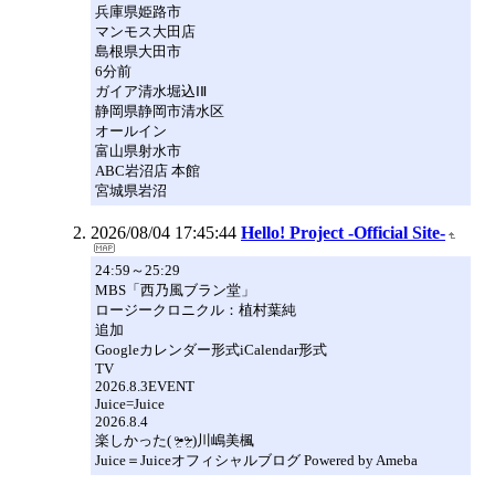
兵庫県姫路市
マンモス大田店
島根県大田市
6分前
ガイア清水堀込ⅠⅡ
静岡県静岡市清水区
オールイン
富山県射水市
ABC岩沼店 本館
宮城県岩沼
2026/08/04 17:45:44
Hello! Project -Official Site-
24:59～25:29
MBS「西乃風ブラン堂」
ロージークロニクル：植村葉純
追加
Googleカレンダー形式iCalendar形式
TV
2026.8.3EVENT
Juice=Juice
2026.8.4
楽しかった( ᵒ̴̶̷̤◦ᵒ̴̶̷̤ )川嶋美楓
Juice＝Juiceオフィシャルブログ Powered by Ameba