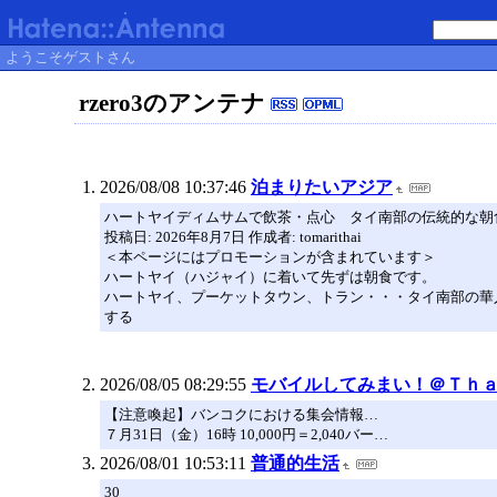
ようこそゲストさん
rzero3のアンテナ
2026/08/08 10:37:46
泊まりたいアジア
ハートヤイディムサムで飲茶・点心 タイ南部の伝統的な朝
投稿日: 2026年8月7日 作成者: tomarithai
＜本ページにはプロモーションが含まれています＞
ハートヤイ（ハジャイ）に着いて先ずは朝食です。
ハートヤイ、プーケットタウン、トラン・・・タイ南部の華
する
2026/08/05 08:29:55
モバイルしてみまい！＠Ｔｈ
【注意喚起】バンコクにおける集会情報…
７月31日（金）16時 10,000円＝2,040バー…
2026/08/01 10:53:11
普通的生活
30