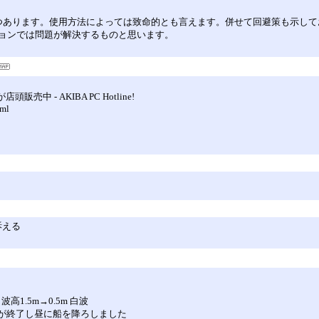
確認している問題点は二つあります。使用方法によっては致命的とも言えます。併せて回避
ョンでは問題が解決するものと思います。
売中 - AKIBA PC Hotline!
tml
訴える
高1.5m→0.5m 白波
クが終了し昼に船を降ろしました