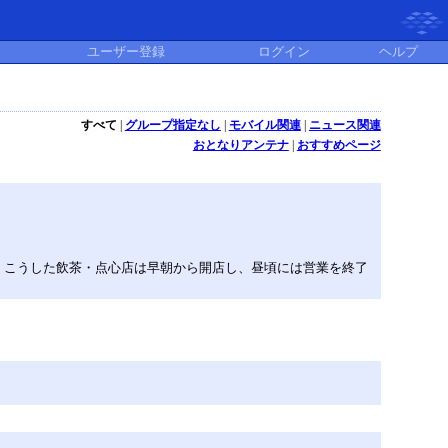
ユーザー登録
ログイン
ヘルプ
すべて
|
グループ指定なし
|
モバイル関連
|
ニュース関連
おとなりアンテナ
|
おすすめページ
。こうした飲茶・点心店は早朝から開店し、昼頃には営業を終了