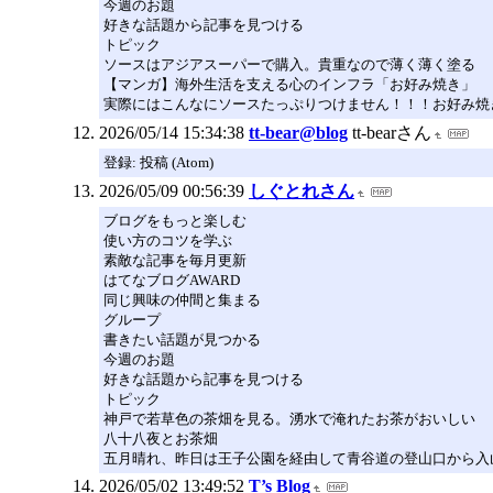
今週のお題
好きな話題から記事を見つける
トピック
ソースはアジアスーパーで購入。貴重なので薄く薄く塗る
【マンガ】海外生活を支える心のインフラ「お好み焼き」
実際にはこんなにソースたっぷりつけません！！！お好み焼
2026/05/14 15:34:38
tt-bear@blog
tt-bearさん
登録: 投稿 (Atom)
2026/05/09 00:56:39
しぐとれさん
ブログをもっと楽しむ
使い方のコツを学ぶ
素敵な記事を毎月更新
はてなブログAWARD
同じ興味の仲間と集まる
グループ
書きたい話題が見つかる
今週のお題
好きな話題から記事を見つける
トピック
神戸で若草色の茶畑を見る。湧水で淹れたお茶がおいしい
八十八夜とお茶畑
五月晴れ、昨日は王子公園を経由して青谷道の登山口から入
2026/05/02 13:49:52
T’s Blog