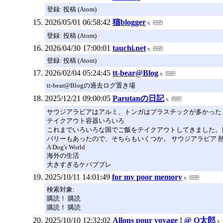
登録: 投稿 (Atom)
2026/05/01 06:58:42
猫blogger
登録: 投稿 (Atom)
2026/04/30 17:00:01
tauchi.net
登録: 投稿 (Atom)
2026/02/04 05:24:45
tt-bear@Blog
tt-bear@Blogの過去ログ置き場
2025/12/21 09:00:05
Parutanの日記
サウジアラビアはアルミ、トンガはプラスチックが多かった
テイクアウト容器いろいろ
これまでいろいろな国でご飯をテイクアウトしてきました。日
バリーもあったので、そちらもいくつか。 サウジアラビア 
A Dog's World
海外の生活
大きすぎるケバブプレ
2025/10/11 14:01:49
for my poor memory
検索対象:
購読！ 購読
購読！ 購読
2025/10/10 12:32:02
Allons pour voyage ! @ Q太郎