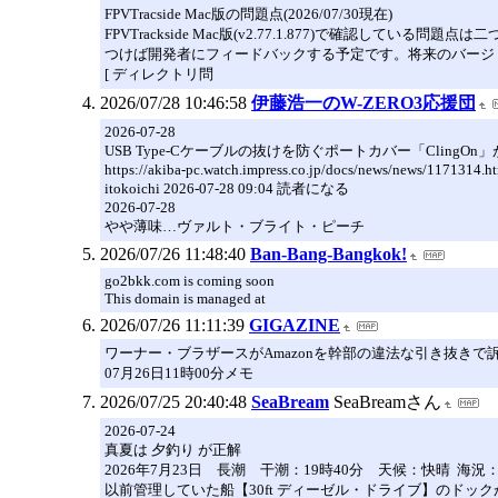
FPVTracside Mac版の問題点(2026/07/30現在)
FPVTrackside Mac版(v2.77.1.877)で
つけば開発者にフィードバックする予定です。将来のバージ
[ ディレクトリ問
2026/07/28 10:46:58
伊藤浩一のW-ZERO3応援団
2026-07-28
USB Type-Cケーブルの抜けを防ぐポートカバー「ClingOn」が店頭販
https://akiba-pc.watch.impress.co.jp/docs/news/news/1171314.h
itokoichi 2026-07-28 09:04 読者になる
2026-07-28
やや薄味…ヴァルト・ブライト・ピーチ
2026/07/26 11:48:40
Ban-Bang-Bangkok!
go2bkk.com is coming soon
This domain is managed at
2026/07/26 11:11:39
GIGAZINE
ワーナー・ブラザースがAmazonを幹部の違法な引き抜きで
07月26日11時00分メモ
2026/07/25 20:40:48
SeaBream
SeaBreamさん
2026-07-24
真夏は 夕釣り が正解
2026年7月23日 長潮 干潮：19時40分 天候：快晴 海況：波
以前管理していた船【30ft ディーゼル・ドライブ】のドッ