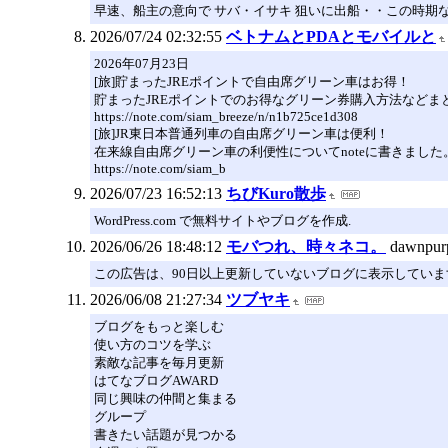
早速、船主の意向で サバ・イサキ 狙いに出船・・この時期
2026/07/24 02:32:55
ベトナムとPDAとモバイルと
2026年07月23日
[旅]貯まったJREポイントで自由席グリーン車はお得！
貯まったJREポイントでのお得なグリーン券購入方法などま
https://note.com/siam_breeze/n/n1b725ce1d308
[旅]JR東日本普通列車の自由席グリーン車は便利！
在来線自由席グリーン車の利便性についてnoteに書きました
https://note.com/siam_b
2026/07/23 16:52:13
ちびKuro散歩
WordPress.com で無料サイトやブログを作成.
2026/06/26 18:48:12
モバつれ、時々ネコ。
dawnpur
この広告は、90日以上更新していないブログに表示していま
2026/06/08 21:27:34
ツブヤキ
ブログをもっと楽しむ
使い方のコツを学ぶ
素敵な記事を毎月更新
はてなブログAWARD
同じ興味の仲間と集まる
グループ
書きたい話題が見つかる