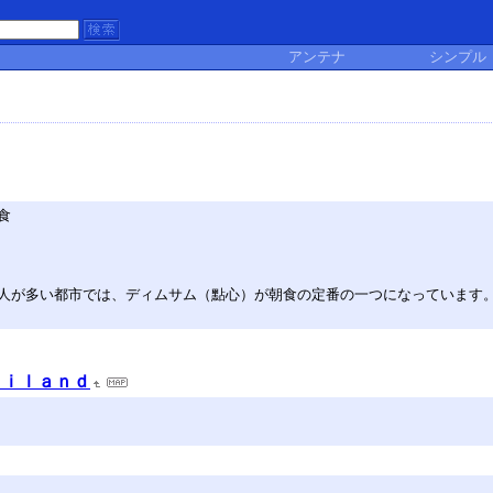
アンテナ
シンプル
食
人が多い都市では、ディムサム（點心）が朝食の定番の一つになっています
ａｉｌａｎｄ