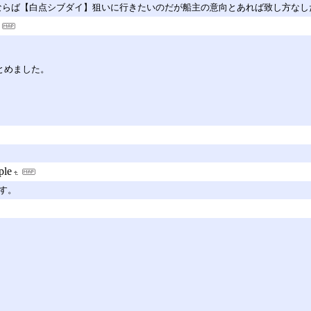
ならば【白点シブダイ】狙いに行きたいのだが船主の意向とあれば致し方なしだ
とめました。
。
ple
す。