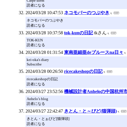
Carpe diem
読者になる
2024/03/28 10:47:53
ネコモバーのつぶやき
ネコモバーのつぶやき
読者になる
2024/03/28 10:37:58
tok-kunの日記
tkさん
TOK-KUN
読者になる
2024/03/28 01:31:54
東南亜細亜deブルースna日々
kei-oka's diary
Subscribe
2024/03/28 00:26:50
ricecakeshopの日記
ricecakeshopの日記
読者になる
2024/03/27 23:52:56
機械設計者Anheloの中国杭州
Anhelo’s blog
読者になる
2024/03/27 22:42:47
きとん・と～ぴど(猫弾頭)
きとん・とぉぴど[猫弾頭]
読者になる