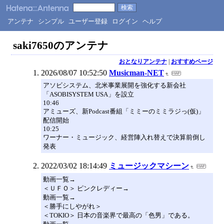
アンテナ
シンプル
ユーザー登録
ログイン
ヘルプ
saki7650のアンテナ
おとなりアンテナ
|
おすすめページ
2026/08/07 10:52:50
Musicman-NET
アソビシステム、北米事業展開を強化する新会社
「ASOBISYSTEM USA」を設立
10:46
アミューズ、新Podcast番組「ミミーのミミラジっ(仮)」
配信開始
10:25
ワーナー・ミュージック、経営陣入れ替えで決算前倒し
発表
2022/03/02 18:14:49
ミュージックマシーン
動画一覧→
＜ＵＦＯ＞ ピンクレディー→
動画一覧→
＜勝手にしやがれ＞
＜TOKIO＞ 日本の音楽界で最高の「色男」である。