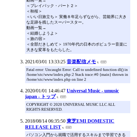
動画一覧→
＜プレイバック・パート２＞
＜秋桜＞
＜いい日旅立ち＞ 実働８年足らずながら、芸能界に大き
な足跡を残したスーパースター。
動画一覧→
＜結婚しようよ＞
＜旅の宿＞
＜全部だきしめて＞ 1970年代の日本のポピュラー音楽に
大きな変革をもたらした。
2021/03/01 13:33:25
音楽配信メモ
Fatal error: Uncaught Error: Call to undefined function dl() in
/home/xtc/www/index.php:2 Stack trace:#0 {main} thrown in
/home/xtc/www/index.php on line 2
2020/01/01 14:46:47
Universal Music - umusic
japan - トップ
COPYRIGHT © 2020 UNIVERSAL MUSIC LLC ALL
RIGHTS RESERVED.
2018/08/14 06:35:50
東芝EMI DOMESTIC
RELEASE LIST
パソコン入門から就職で活用するスキルまで学習できる