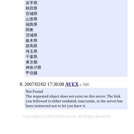
岩手県
秋田県
宮城県
山形県
福島県
関東
茨城県
栃木県
群馬県
埼玉県
千葉県
東京都
神奈川県
甲信越
2007/02/02 17:36:08
AVEX
Not Found
The requested object does not exist on this server. The link
you followed is either outdated, inaccurate, or the server has
been instructed not to let you have it.
Copyright (C) 2002-2026 hatena. All Rights Reserved.