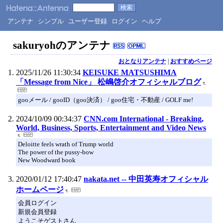
アンテナ
シンプル
ユーザー登録
ログイン
ヘルプ
sakuryohのアンテナ
おとなりアンテナ
|
おすすめページ
2025/11/26 11:30:34
KEISUKE MATSUSHIMA
「Message from Nice」 松嶋啓介オフィシャルブログ
gooメール / gooID（goo決済） / goo住宅・不動産 / GOLF me!
2024/10/09 00:34:37
CNN.com International - Breaking,
World, Business, Sports, Entertainment and Video News
Deloitte feels wrath of Trump world
The power of the pussy-bow
New Woodward book
2020/01/12 17:40:47
nakata.net -- 中田英寿オフィシャル
ホームページ
会員ログイン
新規会員登録
ようこそゲストさん