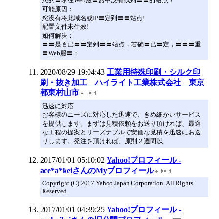
您的〓求在Web服〓器中没有找到〓〓的站点！
可能原因：
您没有将此域名或IP〓定到〓〓站点!
配置文件未生效!
如何解决：
〓〓是否已〓〓定到〓〓站点，若确〓已〓定，〓〓〓重
〓Web服〓；
2020/08/29 19:04:43
工業用特殊印刷・シルク印
刷・抜き加工 ハイライト工業株式会社 東京
都東村山市
迅速に対応
お客様のニーズに対応した迅速で、きめ細かいサービス
を提供します。まずは見積依頼をお送り頂ければ、最適
な工程の提案とリーズナブルで安価な見積を迅速にお送
りします。発注を頂ければ、原則２週間以
2017/01/01 05:10:02
Yahoo!プロフィール -
ace*a*keiさんのMyプロフィール
Copyright (C) 2017 Yahoo Japan Corporation. All Rights
Reserved.
2017/01/01 04:39:25
Yahoo!プロフィール -