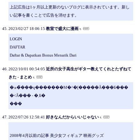
上記広告は1ヶ月以上更新のないブログに表示されています。新し
い記事を書くことで広告を消せます。
2023/02/27 18:06:15
教室で盛大に漫画
LOGIN
DAFTAR
Daftar & Dapatkan Bonus Menarik Dari
2022/10/01 00:54:05
近所の女子高生がギター教えてくれとたずねて
きた - まとめ
�ߏ��̏��q�������M�^�[�����Ă���Ƃ���
�˂Ă��� - �܂Ƃ�
���
2022/07/26 12:58:41
好きなんだからいいじゃない
2008年4月以前の記事 美少女フィギュア 映画グッズ