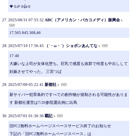
💗 0🎉 0👍 0
2025/08/31 07:55:32
ABC（アメリカン・バカコメディ）振興会
17.565.945.308,46
2025/07/19 17:56:45
（´・ω・`）ショボンあんてな
17:40
大嫌いな上司が女体化堕ち。巨乳で感度も抜群で何度も中出しして
妊娠させてやった。 三宮つば
2025/07/09 05:22:41
新都社
新サイバー犯罪条約ですべての創作物が規制される可能性がありま
す 新都社運営は7/20参院選比例に出馬
2025/07/01 01:30:36
覇記
旧FC2無料ホームページスペースサービス終了のお知らせ
下記の「旧FC2無料ホームページスペース」は