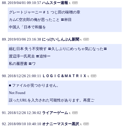
2019/04/01 09:10:57
ハムスター速報
グレートジャーニー＃１ つじ田の味噌の章
カムC空次郎の俺が思ったこと 〓杯目
中国人「日本で和服を
2019/03/06 23:16:38
にっけいしんぶん新聞
縮む日本 失う不安映す 〓久しぶりにめっちゃ気になった〓
渡辺淳一氏死去 〓追悼ー
私の履歴書 〓ワ
2018/12/26 21:00:11
ＬＯＧＩＣ＆ＭＡＴＲＩＸ
■ ファイルが見つかりません。
Not Found
誤ったURLを入力された可能性があります。再度ご
2018/12/26 12:36:02
ライアーゲーム
2018/09/10 10:40:10
オナニーマスター黒沢