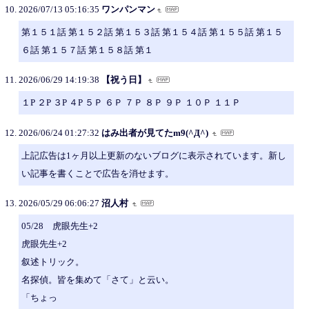
2026/07/13 05:16:35
ワンパンマン
第１５１話 第１５２話 第１５３話 第１５４話 第１５５話 第１５
６話 第１５７話 第１５８話 第１
2026/06/29 14:19:38
【祝う日】
１P ２P ３P ４P ５Ｐ ６Ｐ ７Ｐ ８Ｐ ９Ｐ １０Ｐ １１Ｐ
2026/06/24 01:27:32
はみ出者が見てたm9(^Д^)
上記広告は1ヶ月以上更新のないブログに表示されています。新し
い記事を書くことで広告を消せます。
2026/05/29 06:06:27
沼人村
05/28 虎眼先生+2
虎眼先生+2
叙述トリック。
名探偵。皆を集めて「さて」と云い。
「ちょっ