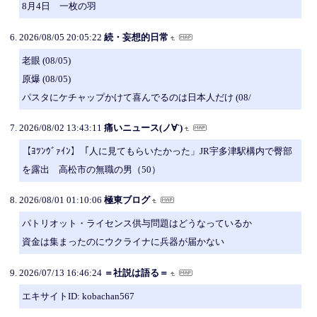
8月4日 一枚の羽
2026/08/05 20:05:22
続・妄想的日常
老眼 (08/05)
原爆 (08/05)
パスタにケチャップかけて喜んでるのは日本人だけ (08/
2026/08/02 13:43:11
痛いニュース(ノ∀`)
【ﾖﾂﾝｳﾞｧｲﾝ】「人に見てもらいたかった」JR宇多津駅構内で臀部
を露出 高松市の無職の男（50）
2026/08/01 01:10:06
極東ブログ
パトリオット・ライセンス供与問題はどうなっているか
資金は集まったのにウクライナに兵器が届かない
2026/07/13 16:46:24
＝社説は語る＝
エキサイトID: kobachan567