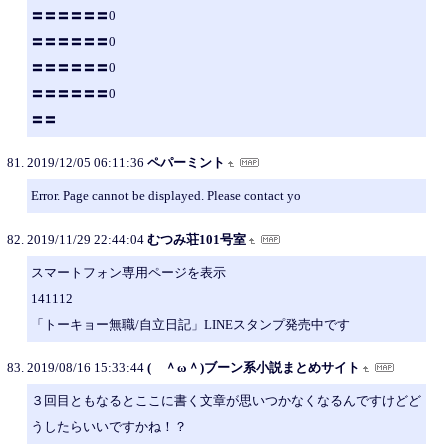
〓〓〓〓〓〓0
〓〓〓〓〓〓0
〓〓〓〓〓〓0
〓〓〓〓〓〓0
〓〓
2019/12/05 06:11:36
ペパーミント
Error. Page cannot be displayed. Please contact yo
2019/11/29 22:44:04
むつみ荘101号室
スマートフォン専用ページを表示
141112
「トーキョー無職/自立日記」LINEスタンプ発売中です
2019/08/16 15:33:44
( ＾ω＾)ブーン系小説まとめサイト
３回目ともなるとここに書く文章が思いつかなくなるんですけどど
うしたらいいですかね！？