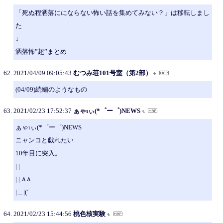
「死ぬ程洒落ににならない怖い話を集めてみない？」は移転しまし
た
↓
洒落怖”超”まとめ
2021/04/09 09:05:43
むつみ荘101号室（第2部）
(04/09)続編のようなもの
2021/02/23 17:52:37
ぁゃιぃ(*゜ー゜)NEWS
ぁゃιぃ(*゜ー゜)NEWS
ニャンコと戯れたい
10年目に突入。
| |
| | ∧∧
|＿|(´
2021/02/23 15:44:56
桃色核実験