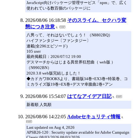
JavaScript向けパッケージ管理サービス「npm」で、広く
使われている数百個のパッケージに
2026/08/06 16:18:58
そのスライム、セクハラ変
態につき注意
八男って、それはないでしょう！ （N8802BQ）
ハイファンタジー〔ファンタジー〕
連載(全296エピソード)
105 user
最終掲載日：2026/07/12 19:00
デスマーチからはじまる異世界狂想曲（ web版 ）
（N9902BN）
2020.3.8 web版完結しました！
◆カドカワBOOKSより、書籍版34巻+EX3巻+特装巻、コ
ミカライズ版19巻+EX巻+デスマ幸腹曲2巻+アン
2026/08/06 15:54:07
はてなアイデア日記
新着順 人気順
2026/08/06 14:22:05
Adobeセキュリティ情報
Last updated on Aug 4, 2026
APSB26-120 : Security update available for Adobe Campaign
Classic 08/03/2026 08/03/2026