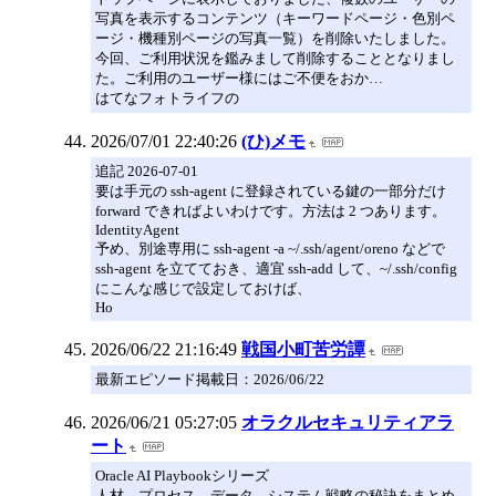
写真を表示するコンテンツ（キーワードページ・色別ペ
ージ・機種別ページの写真一覧）を削除いたしました。
今回、ご利用状況を鑑みまして削除することとなりまし
た。ご利用のユーザー様にはご不便をおか…
はてなフォトライフの
2026/07/01 22:40:26
(ひ)メモ
追記 2026-07-01
要は手元の ssh-agent に登録されている鍵の一部分だけ
forward できればよいわけです。方法は 2 つあります。
IdentityAgent
予め、別途専用に ssh-agent -a ~/.ssh/agent/oreno などで
ssh-agent を立てておき、適宜 ssh-add して、~/.ssh/config
にこんな感じで設定しておけば、
Ho
2026/06/22 21:16:49
戦国小町苦労譚
最新エピソード掲載日：2026/06/22
2026/06/21 05:27:05
オラクルセキュリティアラ
ート
Oracle AI Playbookシリーズ
人材、プロセス、データ、システム戦略の秘訣をまとめ