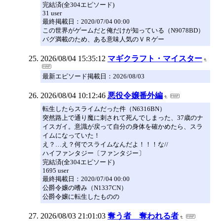
完結済(全304エピソード)
31 user
最終掲載日：2020/07/04 00:00
この世界がゲームだと俺だけが知っている（N9078BD）
バグ満載のため、ある意味人気のＶＲゲー
2026/08/04 15:35:12
マギクラフト・マイスター
最新エピソード掲載日：2026/08/03
2026/08/04 10:12:46
悪役令嬢番外編
転生したらスライムだった件（N6316BN）
突然路上で通り魔に刺されて死んでしまった、37歳のナ
イスガイ。意識が戻って自分の身体を確かめたら、スラ
イムになっていた！
え？…え？何でスライムなんだよ！！！な//
ハイファンタジー〔ファンタジー〕
完結済(全304エピソード)
1695 user
最終掲載日：2020/07/04 00:00
公爵令嬢の嗜み（N1337CN）
公爵令嬢に転生したものの
2026/08/03 21:01:03
奪う者 奪われる者