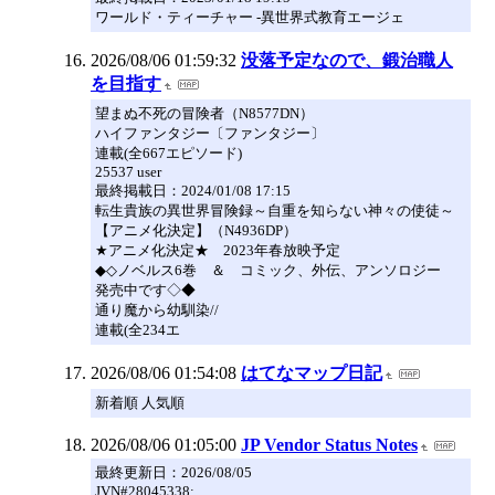
ワールド・ティーチャー -異世界式教育エージェ
2026/08/06 01:59:32
没落予定なので、鍛治職人
を目指す
望まぬ不死の冒険者（N8577DN）
ハイファンタジー〔ファンタジー〕
連載(全667エピソード)
25537 user
最終掲載日：2024/01/08 17:15
転生貴族の異世界冒険録～自重を知らない神々の使徒～
【アニメ化決定】（N4936DP）
★アニメ化決定★ 2023年春放映予定
◆◇ノベルス6巻 ＆ コミック、外伝、アンソロジー
発売中です◇◆
通り魔から幼馴染//
連載(全234エ
2026/08/06 01:54:08
はてなマップ日記
新着順 人気順
2026/08/06 01:05:00
JP Vendor Status Notes
最終更新日：2026/08/05
JVN#28045338: