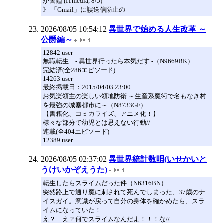
が警鐘 (ITmedia, 8/5)
》 「Gmail」に誤送信防止の
2026/08/05 10:54:12
異世界で始める人生改革 ～
公爵編～
12842 user
無職転生 - 異世界行ったら本気だす -（N9669BK）
完結済(全286エピソード)
14263 user
最終掲載日：2015/04/03 23:00
お気楽領主の楽しい領地防衛 ～生産系魔術で名もなき村
を最強の城塞都市に～（N8733GF）
【書籍化、コミカライズ、アニメ化！】
様々な部分で幼児とは思えない行動//
連載(全404エピソード)
12389 user
2026/08/05 02:37:02
異世界統計数唄(いせかいと
うけいかぞえうた)
転生したらスライムだった件（N6316BN）
突然路上で通り魔に刺されて死んでしまった、37歳のナ
イスガイ。意識が戻って自分の身体を確かめたら、スラ
イムになっていた！
え？…え？何でスライムなんだよ！！！な//