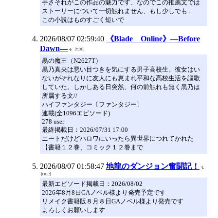
手さそれがこの作品の魅力です、なのでこの推薦文では
ストーリーについて一切触れません、もし少しでも...
この小説はものすごく短いで
2026/08/07 02:59:40
《Blade Online》―Before
Dawn―
黒の魔王（N2627T）
黒乃真央は悪い目つきを気にする男子高校生。彼女はい
ないがそれなりに友人にも恵まれ平和な高校生活を謳歌
していた。しかしある日突然、何の前触れも無く黒乃は
所属する文//
ハイファンタジー〔ファンタジー〕
連載(全1096エピソード)
278 user
最終掲載日：2026/07/31 17:00
ニートだけどハロワにいったら異世界につれてかれた
【書籍１２巻、コミック１２巻まで
2026/08/07 01:58:47
地龍のダンジョン奮闘記！
最新エピソード掲載日：2026/08/02
2026年8月8日GAノベル様より発売予定です
リメイク書籍版８月８日GAノベル様より発売です
よろしくお願いします