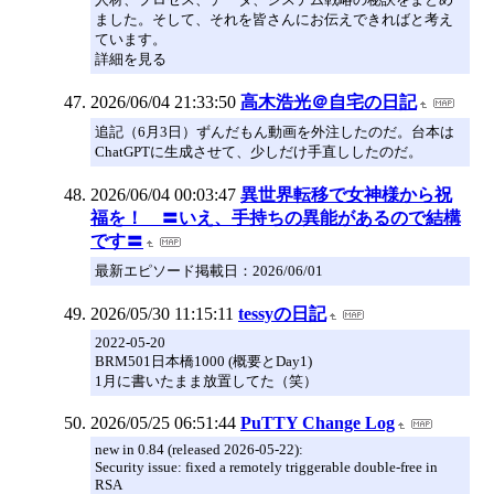
ました。そして、それを皆さんにお伝えできればと考え
ています。
詳細を見る
2026/06/04 21:33:50
高木浩光＠自宅の日記
追記（6月3日）ずんだもん動画を外注したのだ。台本は
ChatGPTに生成させて、少しだけ手直ししたのだ。
2026/06/04 00:03:47
異世界転移で女神様から祝
福を！ 〓いえ、手持ちの異能があるので結構
です〓
最新エピソード掲載日：2026/06/01
2026/05/30 11:15:11
tessyの日記
2022-05-20
BRM501日本橋1000 (概要とDay1)
1月に書いたまま放置してた（笑）
2026/05/25 06:51:44
PuTTY Change Log
new in 0.84 (released 2026-05-22):
Security issue: fixed a remotely triggerable double-free in
RSA