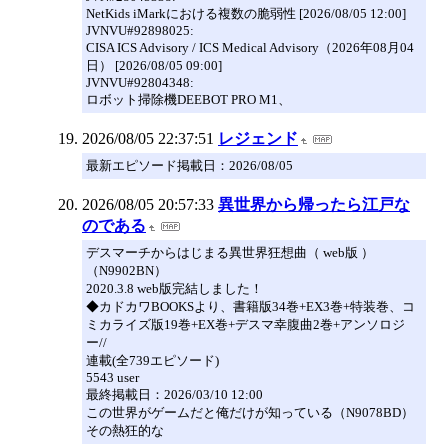
NetKids iMarkにおける複数の脆弱性 [2026/08/05 12:00]
JVNVU#92898025:
CISA ICS Advisory / ICS Medical Advisory（2026年08月04
日） [2026/08/05 09:00]
JVNVU#92804348:
ロボット掃除機DEEBOT PRO M1、
2026/08/05 22:37:51
レジェンド
最新エピソード掲載日：2026/08/05
2026/08/05 20:57:33
異世界から帰ったら江戸な
のである
デスマーチからはじまる異世界狂想曲（ web版 ）
（N9902BN）
2020.3.8 web版完結しました！
◆カドカワBOOKSより、書籍版34巻+EX3巻+特装巻、コ
ミカライズ版19巻+EX巻+デスマ幸腹曲2巻+アンソロジ
ー//
連載(全739エピソード)
5543 user
最終掲載日：2026/03/10 12:00
この世界がゲームだと俺だけが知っている（N9078BD）
その熱狂的な