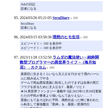
Ashの日記
読者になる
2024/03/26 05:21:05
SecuDiary
SecuDiary
読者になる
2024/03/15 03:50:36
理想のヒモ生活
エピソード 1 ～ 100 を表示中
エピソード 1 ～ 100 を表示中
2023/11/28 13:52:50
ラムダの魔法使い ~ 純粋関
数型プログラマーの異世界ライフ ~（海月知
花） - カクヨム
真面目に生きるくらいなら主人公をTSさせて僕のハーレ
ムに組み込んでやる
ゲームで死ぬ悪役貴族に転生したのでまずは自身の死亡
フラグを折るために主人公をT…最新／リヒト
★54 異世界ファンタジー 連載中 5話 2023年11月28日更新
ただの平民が勇者より強いなんてありえない……！
貴族にもてあそばれた平民、偶然出会った神に食われた
ら転生して最強魔法『黒神』を…最新／星屑代行