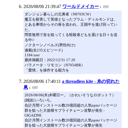
2026/08/06 21:39:47
ワールドメイカー
ダンジョン暮らしの元勇者（N9703CW）
魔王を殺害して英雄となったブラム・ディルモンドは、
とある事情からその座を追われ、王国中を逃げ回ってい
た。
問答無用で首を狙ってくる暗殺者どもを退ける日々を送
る中//
ノクターンノベルズ(男性向け)
連載(全235エピソード)
1184 user
最終掲載日：2022/12/31 17:20
パラメータ・リモコン（N7054BR）
「愛情」を操作する能力を
2026/08/06 17:40:11
a threadless kite - 糸の切れた
凧
2026/08/06(木)木曜日ー。（かわいそうなロボット？）
[雑談] いろいろ。
合計月間インストール数20億回超の人気npmパッケージ
群を狙った大規模サプライチェーン攻撃が発生 -
GIGAZINE
合計月間インストール数20億回超の人気npmパッケージ
群を狙った大規模サプライチェーン攻撃が発生