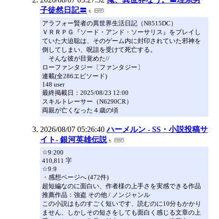
子徒然日記〓
アラフォー賢者の異世界生活日記（N8515DC）
ＶＲＲＰＧ『ソード・アンド・ソーサリス』をプレイし
ていた大迫聡は、そのゲーム内に封印されていた邪神を
倒してしまい、呪詛を受けて死亡する。
そんな彼が目覚めた//
ローファンタジー〔ファンタジー〕
連載(全286エピソード)
148 user
最終掲載日：2025/08/23 12:00
スキルトレーサー（N6290CR）
両親が亡くなった４歳の頃
2026/08/07 05:26:40
ハーメルン - SS・小説投稿サ
イト- 銀河英雄伝説
☆9:200
410,811 字
☆9:9
・感想ページへ (472件)
超短編なのに面白い、作者様の上手さを実感できる作品
推薦作品：強盗 その他 / ノンジャンル
この小説はものすごく短いです、読むのに10分もかかり
ません、しかしその短さをしても面白く感じる文章の上