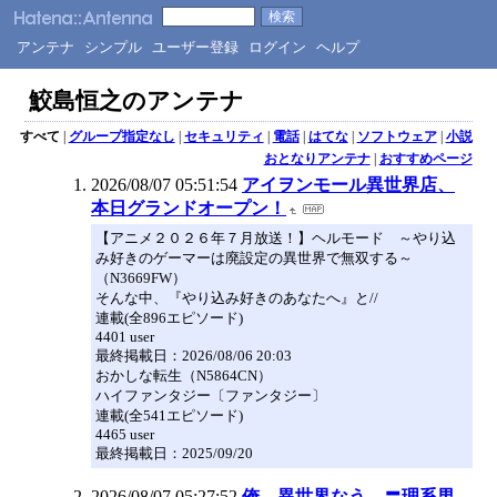
アンテナ
シンプル
ユーザー登録
ログイン
ヘルプ
鮫島恒之のアンテナ
すべて
|
グループ指定なし
|
セキュリティ
|
電話
|
はてな
|
ソフトウェア
|
小説
おとなりアンテナ
|
おすすめページ
2026/08/07 05:51:54
アイヲンモール異世界店、
本日グランドオープン！
【アニメ２０２６年７月放送！】ヘルモード ～やり込
み好きのゲーマーは廃設定の異世界で無双する～
（N3669FW）
そんな中、『やり込み好きのあなたへ』と//
連載(全896エピソード)
4401 user
最終掲載日：2026/08/06 20:03
おかしな転生（N5864CN）
ハイファンタジー〔ファンタジー〕
連載(全541エピソード)
4465 user
最終掲載日：2025/09/20
2026/08/07 05:27:52
俺、異世界なう。〓理系男