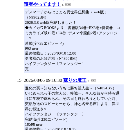
護者やってます！
デスマーチからはじまる異世界狂想曲（ web版 ）
（N9902BN）
2020.3.8 web版完結しました！
◆カドカワBOOKSより、書籍版34巻+EX3巻+特装巻、コ
ミカライズ版19巻+EX巻+デスマ幸腹曲2巻+アンソロジ
ー//
連載(全739エピソード)
963 user
最終掲載日：2026/03/10 12:00
勇者様のお師匠様（N4890BM）
ハイファンタジー〔ファンタジー〕
完
2026/08/06 09:16:30
蘇りの魔王
進化の実～知らないうちに勝ち組人生～（N4054BY）
いじめられっ子の主人公、柊誠一。そんな彼が何時も通
りに学校で虐められ、その日も終わろうとしていた時、
突然放送のスピーカーから、神と名乗る声により、異世
界に転送さ//
ハイファンタジー〔ファンタジー〕
完結済(全230エピソード)
18598 user
最終掲載日：2023/01/18 19:15