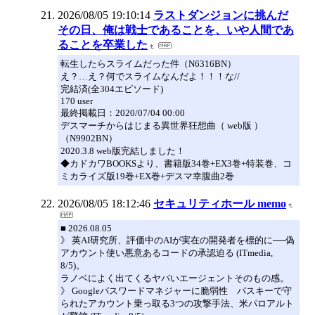
2026/08/05 19:10:14
ラストダンジョンに挑んだ
その日、俺は戦士であることを、いや人間であ
ることを卒業した
転生したらスライムだった件（N6316BN）
え？…え？何でスライムなんだよ！！！な//
完結済(全304エピソード)
170 user
最終掲載日：2020/07/04 00:00
デスマーチからはじまる異世界狂想曲（ web版 ）
（N9902BN）
2020.3.8 web版完結しました！
◆カドカワBOOKSより、書籍版34巻+EX3巻+特装巻、コ
ミカライズ版19巻+EX巻+デスマ幸腹曲2巻
2026/08/05 18:12:46
セキュリティホール memo
■ 2026.08.05
》 英AI研究所、評価中のAIが実在の開発者を標的に──偽
アカウント使い悪意あるコードの承認迫る (ITmedia,
8/5)。
ラノベによく出てくるヤバいエージェントそのもの感。
》 Googleパスワードマネジャーに脆弱性 パスキーで守
られたアカウント乗っ取る3つの攻撃手法、米パロアルト