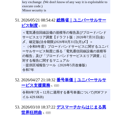
key exchange. (We don't know of any way it is exploitable to
execute code.)
Minor security is
2026/05/21 08:54:42
総務省｜ユニバーサルサー
ビス制度
＜電気通信回線設備の規模等の報告及びブロードバンド
サービスエリア調査【ドラフト版：2026年7月31日(金)
〆、確定版(法令期限)2026年8月31日(月)〆】＞
・（令和8年度）ブロードバンドサービスに関するユニバ
ーサルサービス制度に係る「電気通信回線設備の規模等
の報告」及び「ブロードバンドサービスエリア調査」に
対する報告に関するマニュアル
・提供区域報告ツール（2026年5月改修版）
令和7年
2026/04/27 21:18:32
番号単価｜ユニバーサルサ
ービス支援業務
令和8年7月～12月に適用する番号単価について(PDFファ
イル 429.6KB)
2026/03/10 18:37:22
デスマーチからはじまる異
世界狂想曲