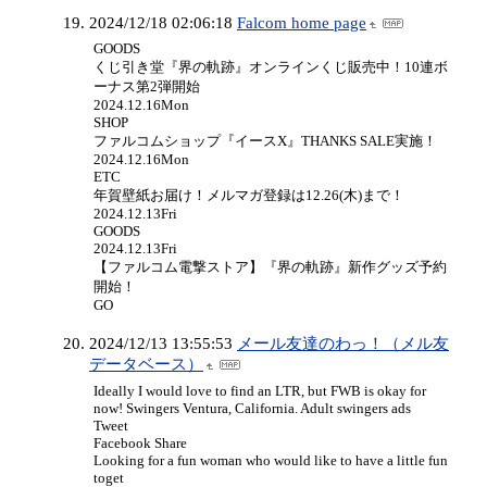
2024/12/18 02:06:18
Falcom home page
GOODS
くじ引き堂『界の軌跡』オンラインくじ販売中！10連ボ
ーナス第2弾開始
2024.12.16Mon
SHOP
ファルコムショップ『イースX』THANKS SALE実施！
2024.12.16Mon
ETC
年賀壁紙お届け！メルマガ登録は12.26(木)まで！
2024.12.13Fri
GOODS
2024.12.13Fri
【ファルコム電撃ストア】『界の軌跡』新作グッズ予約
開始！
GO
2024/12/13 13:55:53
メール友達のわっ！（メル友
データベース）
Ideally I would love to find an LTR, but FWB is okay for
now! Swingers Ventura, California. Adult swingers ads
Tweet
Facebook Share
Looking for a fun woman who would like to have a little fun
toget