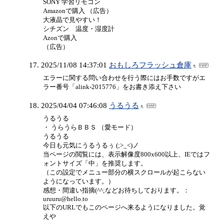
SONY 学習リモコン
Amazonで購入 （広告）
大液晶で見やすい！
シチズン 温度・湿度計
Azonで購入
（広告）
2025/11/08 14:37:01
おもしろフラッシュ倉庫
エラーに関する問い合わせを行う際にはお手数ですがエ
ラー番号「alink-2015776」をお書き添え下さい
2025/04/04 07:46:08
うるうる
うるうる
・ うらうらＢＢＳ （愛モード）
うるうる
今日も元気にうるうるぅ (;>_<)ノ
当ページの閲覧には、表示解像度800x600以上、IEではフ
ォントサイズ「中」を推奨します。
（この設定でメニュー部分の横スクロールが起こらない
ようになっています。）
感想・間違い指摘(^^;などお待ちしております。：
uruuru@hello.to
以下のURLでもこのページへ来るようになりました。覚
えや