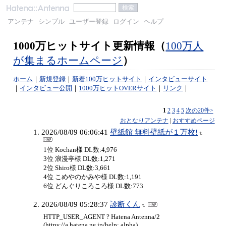
アンテナ
シンプル
ユーザー登録
ログイン
ヘルプ
1000万ヒットサイト更新情報（
100万人
が集まるホームページ
）
ホーム
｜
新規登録
｜
新着100万ヒットサイト
｜
インタビューサイト
｜
インタビュー公開
｜
1000万ヒットOVERサイト
｜
リンク
｜
1
2
3
4
5
次の20件>
おとなりアンテナ
|
おすすめページ
2026/08/09 06:06:41
壁紙館 無料壁紙が１万枚!
1位 Kochan様 DL数:4,976
3位 浪漫亭様 DL数:1,271
2位 Shiro様 DL数:3,661
4位 こめやのかみや様 DL数:1,191
6位 どんぐりころころ様 DL数:773
2026/08/09 05:28:37
診断くん
HTTP_USER_AGENT ? Hatena Antenna/2
(https://a.hatena.ne.jp/help; alpha)