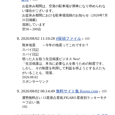
お盆休み期間は、空港の駐車場が満車になり停められな
い場合がございます。
お盆休み期間における駐車場混雑のお知らせ（2026年7月
31日掲載）
混雑しています
空50～200台
2026/08/02 11:10:28
#探偵ファイル
熊本地震 ～今年の地震ってこれですか？
スパイ日記
スパイ日記
弱った人を狙う生活保護ビジネス New!
「生活保護は、本当に必要な人を救うための制度です。
しかし、その制度を利用して利益を得ようとする人たち
がいることも、現場...
2026.08.02
スポンサーリンク
2026/08/02 06:14:49
無料サイト集 Kooss.com
運勢無料占い 13星座占星術,FIGARO 星座別ラッキーモチ
ーフ占い 他
192