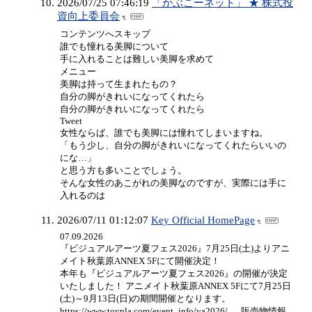
2026/07/25 07:46:19
「かぶこーネット」 ★ 株式投
資向上委員会
コンテンツへスキップ
誰でも憧れる美脚について
手に入れることは難しい美脚を求めて
メニュー
美脚は持って生まれたもの？
自分の脚がきれいになってくれたら
自分の脚がきれいになってくれたら
Tweet
女性ならば、誰でも美脚には憧れてしまいますね。
「もう少し、自分の脚がきれいになってくれたらいいの
にな…」
と思う方も多いことでしょう。
そんな女性のあこがれの美脚なのですが、実際には手に
入れるのは
2026/07/11 01:12:07
Key Official HomePage
07.09.2026
『ビジュアルアーツ夏フェス2026』7月25日(土)よりアニ
メイト秋葉原ANNEX 5Fにて開催決定！
本年も『ビジュアルアーツ夏フェス2026』の開催が決定
いたしました！ アニメイト秋葉原ANNEX 5Fにて7月25日
(土)～9月13日(日)の期間開催となります。
https://www.toypla.com/event_info/va2026/ 販売物情報